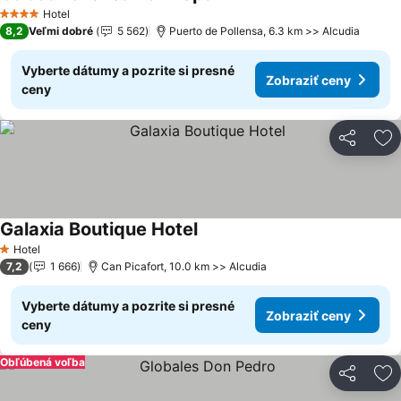
Zobraziť ceny
Hotel
4 Počet hviezdičiek
8,2
Veľmi dobré
5 562
Puerto de Pollensa, 6.3 km >> Alcudia
Vyberte dátumy a pozrite si presné
Zobraziť ceny
ceny
Zdieľať
Pr
Galaxia Boutique Hotel
Zobraziť ceny
Hotel
1 Počet hviezdičiek
7,2
1 666
Can Picafort, 10.0 km >> Alcudia
Vyberte dátumy a pozrite si presné
Zobraziť ceny
ceny
Obľúbená voľba
Zdieľať
Pr