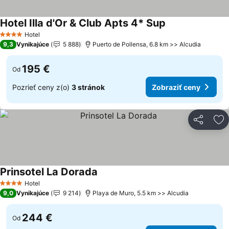
Hotel Illa d'Or & Club Apts 4* Sup
Zobraziť ceny
Hotel
4 Počet hviezdičiek
9,3
Vynikajúce
5 888
Puerto de Pollensa, 6.8 km >> Alcudia
195 €
Od
Pozrieť ceny z(o)
3 stránok
Zobraziť ceny
Zdieľať
Pr
Prinsotel La Dorada
Zobraziť ceny
Hotel
4 Počet hviezdičiek
9,0
Vynikajúce
9 214
Playa de Muro, 5.5 km >> Alcudia
244 €
Od