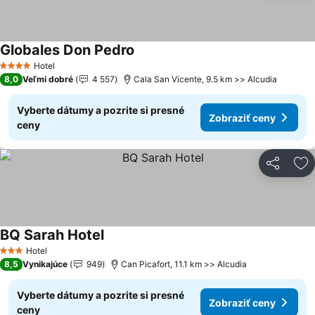
Globales Don Pedro
Zobraziť ceny
Hotel
4 Počet hviezdičiek
8,0
Veľmi dobré
4 557
Cala San Vicente, 9.5 km >> Alcudia
Vyberte dátumy a pozrite si presné
Zobraziť ceny
ceny
Zdieľať
Pr
BQ Sarah Hotel
Zobraziť ceny
Hotel
3 Počet hviezdičiek
8,5
Vynikajúce
949
Can Picafort, 11.1 km >> Alcudia
Vyberte dátumy a pozrite si presné
Zobraziť ceny
ceny