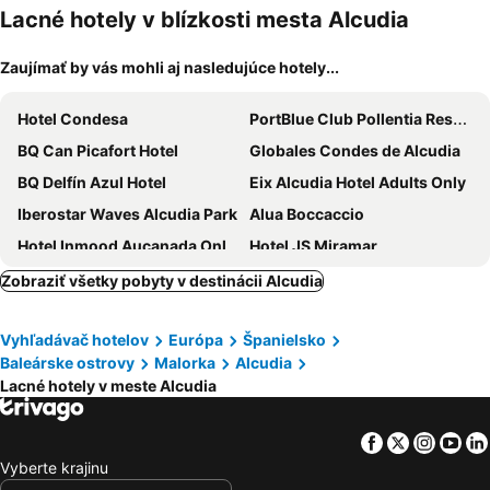
domáce
Lacné hotely v blízkosti mesta Alcudia
zvieratá
Zaujímať by vás mohli aj nasledujúce hotely...
Hotel Condesa
PortBlue Club Pollentia Resort & Spa
BQ Can Picafort Hotel
Globales Condes de Alcudia
BQ Delfín Azul Hotel
Eix Alcudia Hotel Adults Only
Iberostar Waves Alcudia Park
Alua Boccaccio
Hotel Inmood Aucanada Only Adults +16
Hotel JS Miramar
BQ Sarah Hotel
Galaxia Boutique Hotel
Zobraziť všetky pobyty v destinácii Alcudia
O7 Nordeste Playa
Aluasun Continental Park Hotel & Apartments
Vyhľadávač hotelov
Európa
Španielsko
Iberostar Waves Playa de Muro
Mar Hotels Playa de Muro Suites
Baleárske ostrovy
Malorka
Alcudia
Ilusion Markus & Spa
BlueSea Piscis
Lacné hotely v meste Alcudia
Cabot Pollensa Park Spa
Hotel THB Gran Bahía
Hotel Vista Park
Iberostar Waves Ciudad Blanca
Facebook
Twitter
Insta
Yo
Vyberte krajinu
VIVA Golf Adults Only 18+
Grupotel Alcudia Pins