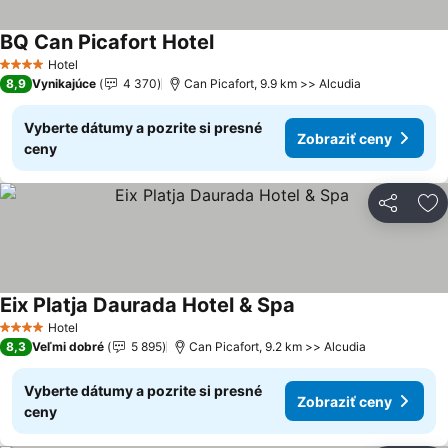
BQ Can Picafort Hotel
Zobraziť ceny
Hotel
4 Počet hviezdičiek
8,9
Vynikajúce
4 370
Can Picafort, 9.9 km >> Alcudia
Vyberte dátumy a pozrite si presné
Zobraziť ceny
ceny
Zdieľať
Pr
Eix Platja Daurada Hotel & Spa
Zobraziť ceny
Hotel
4 Počet hviezdičiek
8,3
Veľmi dobré
5 895
Can Picafort, 9.2 km >> Alcudia
Vyberte dátumy a pozrite si presné
Zobraziť ceny
ceny