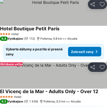
Zdieľať
Pr
Hotel Boutique Petit París
Zobraziť ceny
Hotel
4 Počet hviezdičiek
9,8
Vynikajúce
112
Pollensa, 6.8 km >> Alcudia
Vyberte dátumy a pozrite si presné
Zobraziť ceny
ceny
Obľúbená voľba
Zdieľať
Pr
El Vicenç de la Mar - Adults Only - Over 12
Zobr
Hotel
5 Počet hviezdičiek
9,5
Vynikajúce
1 436
Pollensa, 9.3 km >> Alcudia