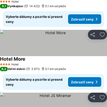
Hotel
4 Počet hviezdičiek
9,1
Vynikajúce
14 422
0.1 km od pláže
Vyberte dátumy a pozrite si presné
Zobraziť ceny
ceny
Zdieľať
Pr
Hotel More
Zobraziť ceny
Hotel
4 Počet hviezdičiek
8,2
Veľmi dobré
3 971
0.1 km od pláže
Vyberte dátumy a pozrite si presné
Zobraziť ceny
ceny
Zdieľať
Pr