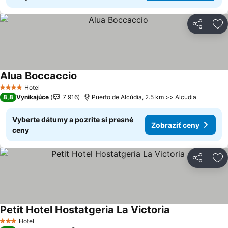
Zdieľať
Pr
Alua Boccaccio
Zobraziť ceny
Hotel
4 Počet hviezdičiek
8,8
Vynikajúce
7 916
Puerto de Alcúdia, 2.5 km >> Alcudia
Vyberte dátumy a pozrite si presné
Zobraziť ceny
ceny
Zdieľať
Pr
Petit Hotel Hostatgeria La Victoria
Zobraziť ceny
Hotel
3 Počet hviezdičiek