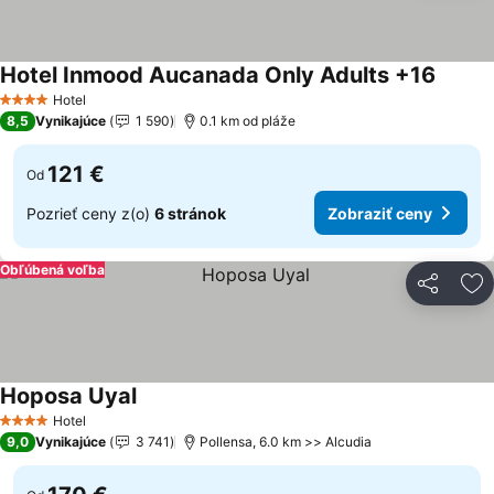
Hotel Inmood Aucanada Only Adults +16
Zobraz
Hotel
4 Počet hviezdičiek
8,5
Vynikajúce
1 590
0.1 km od pláže
121 €
Od
Pozrieť ceny z(o)
6 stránok
Zobraziť ceny
Obľúbená voľba
Zdieľať
Pr
Hoposa Uyal
Zobraziť ceny
Hotel
4 Počet hviezdičiek
9,0
Vynikajúce
3 741
Pollensa, 6.0 km >> Alcudia