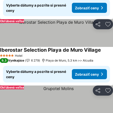
Vyberte dátumy a pozrite si presné
Zobraziť ceny
ceny
Obľúbená voľba
Zdieľať
Pr
Iberostar Selection Playa de Muro Village
Zobraz
Hotel
5 Počet hviezdičiek
9,3
Vynikajúce
6 279
Playa de Muro, 5.3 km >> Alcudia
Vyberte dátumy a pozrite si presné
Zobraziť ceny
ceny
Obľúbená voľba
Zdieľať
Pr