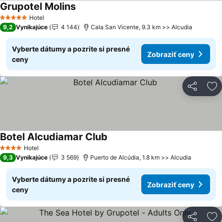
Grupotel Molins
Zobraziť ceny
Hotel
5 Počet hviezdičiek
9,2
Vynikajúce
4 144
Cala San Vicente, 9.3 km >> Alcudia
Vyberte dátumy a pozrite si presné
Zobraziť ceny
ceny
Zdieľať
Pr
Botel Alcudiamar Club
Zobraziť ceny
Hotel
4 Počet hviezdičiek
9,3
Vynikajúce
3 569
Puerto de Alcúdia, 1.8 km >> Alcudia
Vyberte dátumy a pozrite si presné
Zobraziť ceny
ceny
Zdieľať
Pr