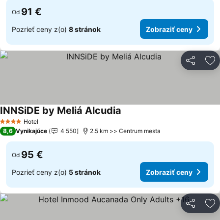
91 €
Od
Pozrieť ceny z(o)
8 stránok
Zobraziť ceny
Zdieľať
Pr
INNSiDE by Meliá Alcudia
Zobraziť ceny
Hotel
4 Počet hviezdičiek
8,6
Vynikajúce
4 550
2.5 km >> Centrum mesta
95 €
Od
Pozrieť ceny z(o)
5 stránok
Zobraziť ceny
Zdieľať
Pr