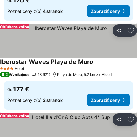
170 €
Od
Pozrieť ceny z(o)
4 stránok
Zobraziť ceny
Obľúbená voľba
Zdieľať
Pr
Iberostar Waves Playa de Muro
Zobraziť ceny
Hotel
4 Počet hviezdičiek
9,2
Vynikajúce
13 921
Playa de Muro, 5.2 km >> Alcudia
177 €
Od
Pozrieť ceny z(o)
3 stránok
Zobraziť ceny
Obľúbená voľba
Zdieľať
Pr