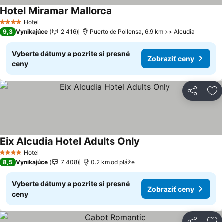
Hotel Miramar Mallorca
Zobraziť ceny
Hotel
4 Počet hviezdičiek
9,3
Vynikajúce
2 416
Puerto de Pollensa, 6.9 km >> Alcudia
Vyberte dátumy a pozrite si presné
Zobraziť ceny
ceny
Zdieľať
Pr
Eix Alcudia Hotel Adults Only
Zobraziť ceny
Hotel
4 Počet hviezdičiek
8,5
Vynikajúce
7 408
0.2 km od pláže
Vyberte dátumy a pozrite si presné
Zobraziť ceny
ceny