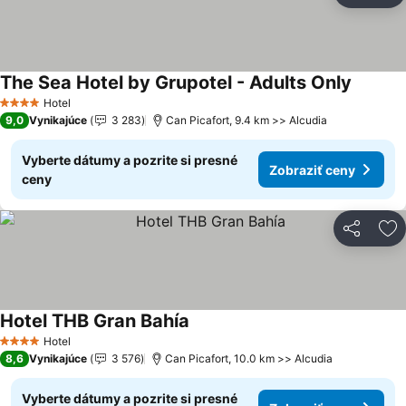
The Sea Hotel by Grupotel - Adults Only
Zobrazi
Hotel
4 Počet hviezdičiek
9,0
Vynikajúce
3 283
Can Picafort, 9.4 km >> Alcudia
Vyberte dátumy a pozrite si presné
Zobraziť ceny
ceny
Zdieľať
Pr
Hotel THB Gran Bahía
Zobraziť ceny
Hotel
4 Počet hviezdičiek
8,6
Vynikajúce
3 576
Can Picafort, 10.0 km >> Alcudia
Vyberte dátumy a pozrite si presné