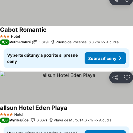
Zdieľať
Pr
Cabot Romantic
Zobraziť ceny
Hotel
3 Počet hviezdičiek
8,2
Veľmi dobré
1 819
Puerto de Pollensa, 6.3 km >> Alcudia
Vyberte dátumy a pozrite si presné
Zobraziť ceny
ceny
Zdieľať
Pr
allsun Hotel Eden Playa
Zobraziť ceny
Hotel
4 Počet hviezdičiek
8,8
Vynikajúce
6 667
Playa de Muro, 14.6 km >> Alcudia