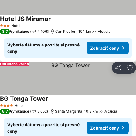
Hotel JS Miramar
Zobraziť ceny
Hotel
3 Počet hviezdičiek
8,7
Vynikajúce
4 106
Can Picafort, 10.1 km >> Alcudia
Vyberte dátumy a pozrite si presné
Zobraziť ceny
ceny
Obľúbená voľba
Zdieľať
Pr
BG Tonga Tower
Zobraziť ceny
Hotel
4 Počet hviezdičiek
8,7
Vynikajúce
8 652
Santa Margarita, 10.3 km >> Alcudia
Vyberte dátumy a pozrite si presné
Zobraziť ceny
ceny