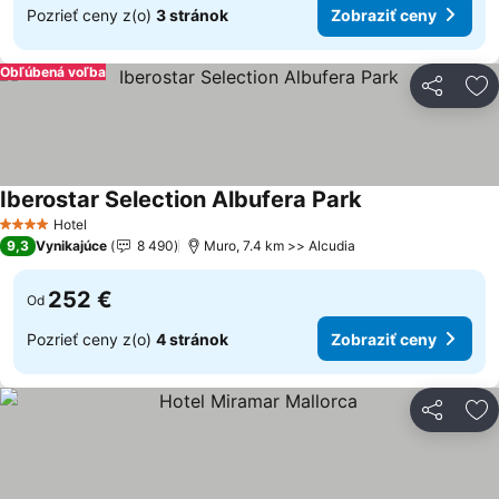
Pozrieť ceny z(o)
3 stránok
Zobraziť ceny
Obľúbená voľba
Zdieľať
Pr
Iberostar Selection Albufera Park
Zobraziť ceny
Hotel
4 Počet hviezdičiek
9,3
Vynikajúce
8 490
Muro, 7.4 km >> Alcudia
252 €
Od
Pozrieť ceny z(o)
4 stránok
Zobraziť ceny
Zdieľať
Pr