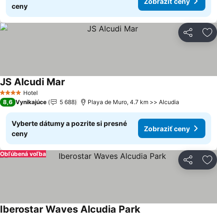
Zobraziť ceny
ceny
Zdieľať
Pr
JS Alcudi Mar
Zobraziť ceny
Hotel
4 Počet hviezdičiek
8,6
Vynikajúce
5 688
Playa de Muro, 4.7 km >> Alcudia
Vyberte dátumy a pozrite si presné
Zobraziť ceny
ceny
Obľúbená voľba
Zdieľať
Pr
Iberostar Waves Alcudia Park
Zobraziť ceny