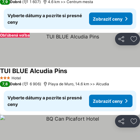
7,9
Dobré
1 607
4.6 km >> Centrum mesta
Vyberte dátumy a pozrite si presné
Zobraziť ceny
ceny
Obľúbená voľba
Zdieľať
Pr
TUI BLUE Alcudia Pins
Zobraziť ceny
Hotel
3 Počet hviezdičiek
7,8
Dobré
6 906
Playa de Muro, 14.6 km >> Alcudia
Vyberte dátumy a pozrite si presné
Zobraziť ceny
ceny
Zdieľať
Pr