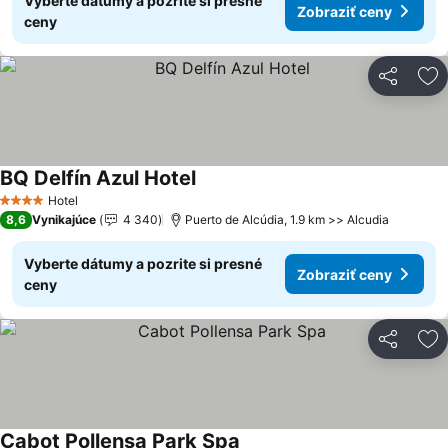
Vyberte dátumy a pozrite si presné
Zobraziť ceny
ceny
Zdieľať
Pr
BQ Delfín Azul Hotel
Zobraziť ceny
Hotel
4 Počet hviezdičiek
8,6
Vynikajúce
4 340
Puerto de Alcúdia, 1.9 km >> Alcudia
Vyberte dátumy a pozrite si presné
Zobraziť ceny
ceny
Zdieľať
Pr
Cabot Pollensa Park Spa