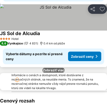
Zdieľať
Pr
JS Sol de Alcudia
Zobraziť ceny
Hotel
4 Počet hviezdičiek
8,6
Vynikajúce
4 831
0.4 km od pláže
Vyberte dátumy a pozrite si presné
Zobraziť ceny
ceny
Zobraziť viac
Informácie o cenách a dostupnosti, ktoré dostávame z
rezervačných stránok, sa neustále menia. To znamená, že na
rezervačnej stránke nemusíte vždy nájsť presne rovnakú ponuku,
ktorú ste videli na lokalite trivago.
Cenový rozsah