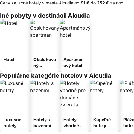
Ceny za lacné hotely v meste Alcudia od
‎91 €
do
‎252 €
za noc.
Iné pobyty v destinácii Alcudia
Hotel
Obsluhova
Apartmán
ný
ový hotel
apartmán
Populárne kategórie hotelov v Alcudia
Luxusné
Hotely s
Hotely
Kúpeľné
Pláž
hotely
bazénmi
vhodné
hotely
hotel
pre