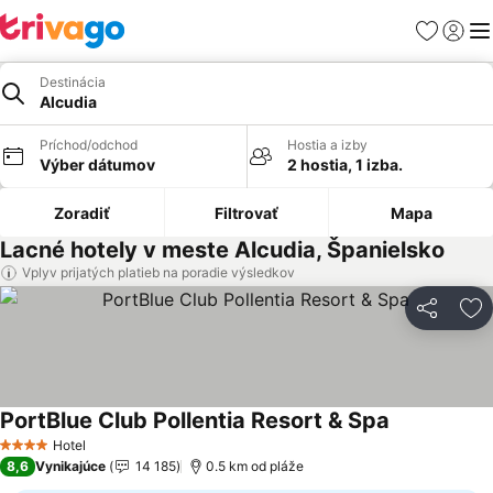
Obľúbené
Prihlási
Me
Destinácia
Alcudia
Príchod/odchod
Hostia a izby
Výber dátumov
2 hostia, 1 izba.
Zoradiť
Filtrovať
Mapa
Lacné hotely v meste Alcudia, Španielsko
Vplyv prijatých platieb na poradie výsledkov
Zdieľať
Pr
PortBlue Club Pollentia Resort & Spa
Zobraziť ce
Hotel
4 Počet hviezdičiek
8,6
Vynikajúce
14 185
0.5 km od pláže