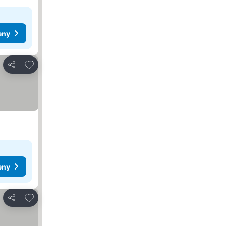
eny
Pridať do obľúbených
Zdieľať
eny
Pridať do obľúbených
Zdieľať