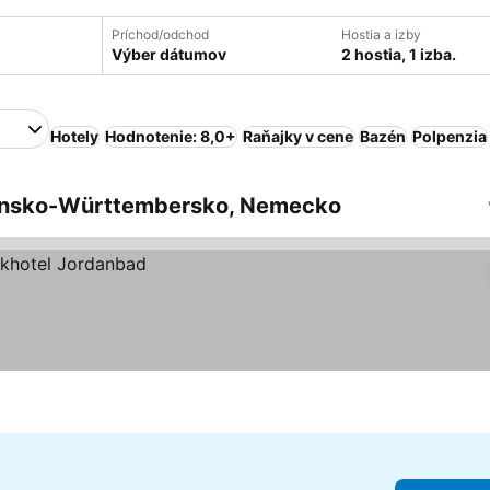
Príchod/odchod
Hostia a izby
Výber dátumov
2 hostia, 1 izba.
Hotely
Hodnotenie: 8,0+
Raňajky v cene
Bazén
Polpenzia
densko-Württembersko, Nemecko