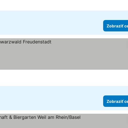
4 Počet hviezdičiek
Zobraziť c
ičiek
Zobraziť c