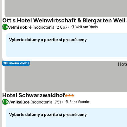
Ott's Hotel Weinwirtschaft & Biergarten Weil
Veľmi dobré
(hodnotenia: 2 867)
8,4
Weil Am Rhein
Vyberte dátumy a pozrite si presné ceny
Obľúbená voľba
Hotel Schwarzwaldhof
3 Počet hviezdičiek
Vynikajúce
(hodnotenia: 751)
8,9
Enzklösterle
Vyberte dátumy a pozrite si presné ceny