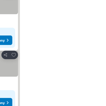
eny
Pridať do obľúbených
Zdieľať
eny