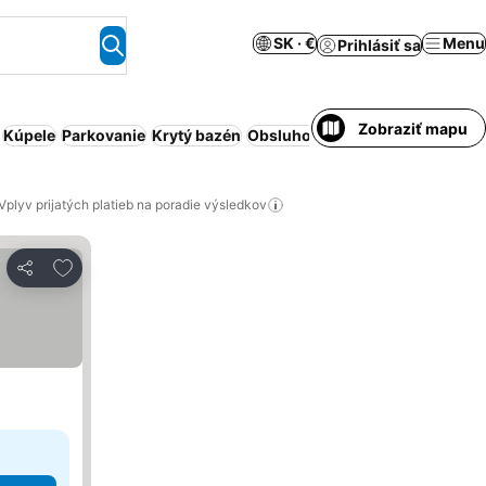
SK · €
Menu
Prihlásiť sa
Zobraziť mapu
Kúpele
Parkovanie
Krytý bazén
Obsluhovaný apartmán
Sauna
Vplyv prijatých platieb na poradie výsledkov
Pridať do obľúbených
Zdieľať