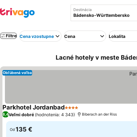
Destinácia
Filtre
Cena vzostupne
Cena
Lokalita
Lacné hotely v meste Bá
Obľúbená voľba
Parkhotel Jordanbad
4 Počet hviezdičiek
Veľmi dobré
(hodnotenia: 4 343)
8,4
Biberach an der Riss
135 €
Od