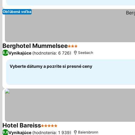
Obľúbená voľba
Berghotel Mummelsee
3 Počet hviezdičiek
Vynikajúce
(hodnotenia: 6 726)
8,8
Seebach
Vyberte dátumy a pozrite si presné ceny
Hotel Bareiss
5 Počet hviezdičiek
Vynikajúce
(hodnotenia: 1 939)
9,6
Baiersbronn