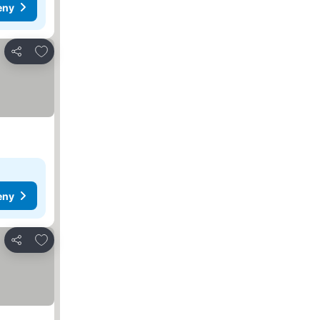
eny
Pridať do obľúbených
Zdieľať
eny
Pridať do obľúbených
Zdieľať