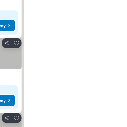
eny
Pridať do obľúbených
Zdieľať
eny
Pridať do obľúbených
Zdieľať