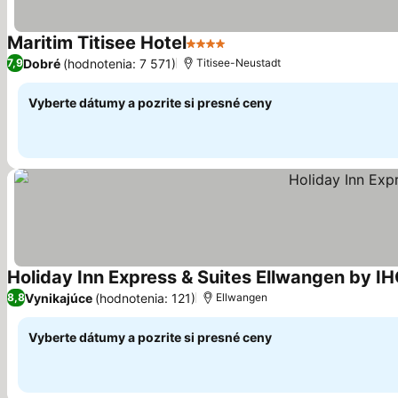
Maritim Titisee Hotel
4 Počet hviezdičiek
Dobré
(hodnotenia: 7 571)
7,9
Titisee-Neustadt
Vyberte dátumy a pozrite si presné ceny
Holiday Inn Express & Suites Ellwangen by I
Vynikajúce
(hodnotenia: 121)
8,8
Ellwangen
Vyberte dátumy a pozrite si presné ceny