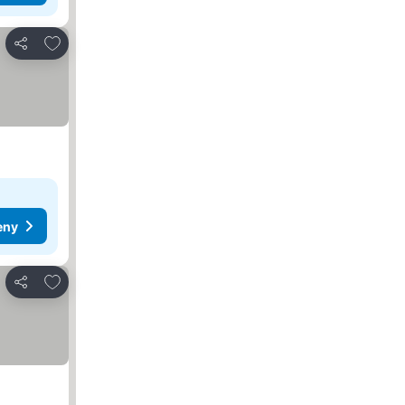
Pridať do obľúbených
Zdieľať
eny
Pridať do obľúbených
Zdieľať