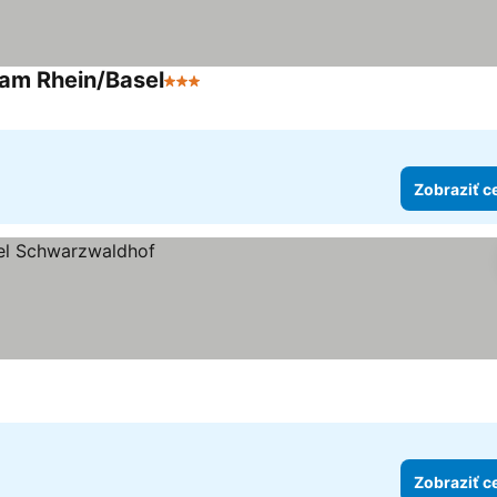
 am Rhein/Basel
3 Počet hviezdičiek
Zobraziť c
Zobraziť c