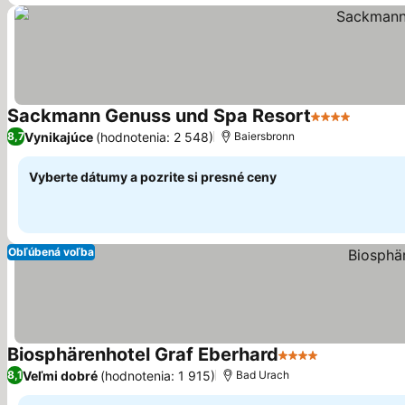
Sackmann Genuss und Spa Resort
4 Počet hviez
Vynikajúce
(hodnotenia: 2 548)
8,7
Baiersbronn
Vyberte dátumy a pozrite si presné ceny
Obľúbená voľba
Biosphärenhotel Graf Eberhard
4 Počet hviezdiči
Veľmi dobré
(hodnotenia: 1 915)
8,1
Bad Urach