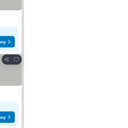
eny
Pridať do obľúbených
Zdieľať
eny