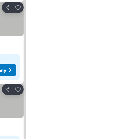
Pridať do obľúbených
Zdieľať
eny
Pridať do obľúbených
Zdieľať