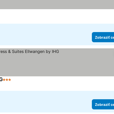
Zobraziť c
HG
3 Počet hviezdičiek
Zobraziť c