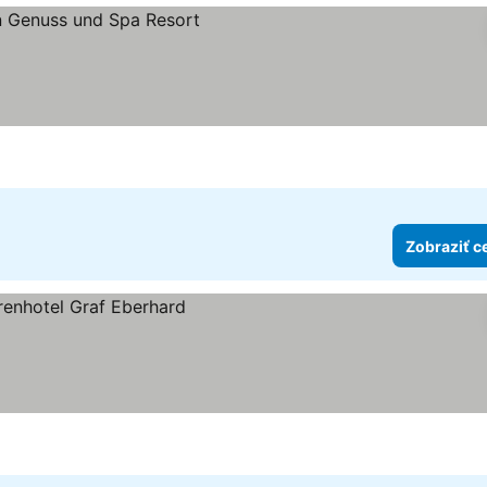
dičiek
Zobraziť c
ek