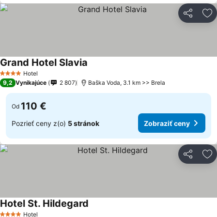
Zdieľať
Pr
Grand Hotel Slavia
Hotel
4 Počet hviezdičiek
9,2
Vynikajúce
2 807
Baška Voda, 3.1 km >> Brela
110 €
Od
Pozrieť ceny z(o)
5 stránok
Zobraziť ceny
Zdieľať
Pr
Hotel St. Hildegard
Hotel