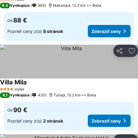
4 Počet hviezdičiek
9,3
Vynikajúce
993
Makarská, 12.3 km >> Brela
88 €
Od
Pozrieť ceny z(o)
8 stránok
Zobraziť ceny
Zdieľať
Pr
Villa Mila
Hotel
4 Počet hviezdičiek
9,1
Vynikajúce
430
Tučepi, 15.2 km >> Brela
90 €
Od
Pozrieť ceny z(o)
2 stránok
Zobraziť ceny