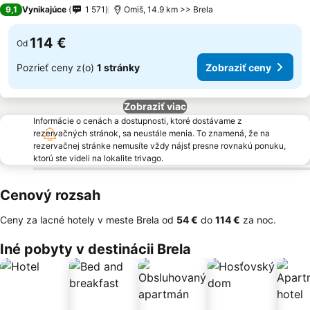
4 Počet hviezdičiek
9,1
Vynikajúce
1 571
Omiš, 14.9 km >> Brela
114 €
Od
Pozrieť ceny z(o)
1 stránky
Zobraziť ceny
Zobraziť viac
Informácie o cenách a dostupnosti, ktoré dostávame z
rezervačných stránok, sa neustále menia. To znamená, že na
rezervačnej stránke nemusíte vždy nájsť presne rovnakú ponuku,
ktorú ste videli na lokalite trivago.
Cenový rozsah
Ceny za lacné hotely v meste Brela od
‎54 €
do
‎114 €
za noc.
Iné pobyty v destinácii Brela