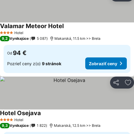
Valamar Meteor Hotel
Hotel
4 Počet hviezdičiek
9,2
Vynikajúce
5 087
Makarská, 11.5 km >> Brela
94 €
Od
Pozrieť ceny z(o)
9 stránok
Zobraziť ceny
Zdieľať
Pr
Hotel Osejava
Hotel
4 Počet hviezdičiek
9,3
Vynikajúce
1 822
Makarská, 12.5 km >> Brela