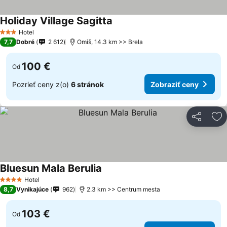
Holiday Village Sagitta
Hotel
3 Počet hviezdičiek
7,7
Dobré
2 612
Omiš, 14.3 km >> Brela
100 €
Od
Pozrieť ceny z(o)
6 stránok
Zobraziť ceny
Zdieľať
Pr
Bluesun Mala Berulia
Hotel
4 Počet hviezdičiek
8,7
Vynikajúce
962
2.3 km >> Centrum mesta
103 €
Od