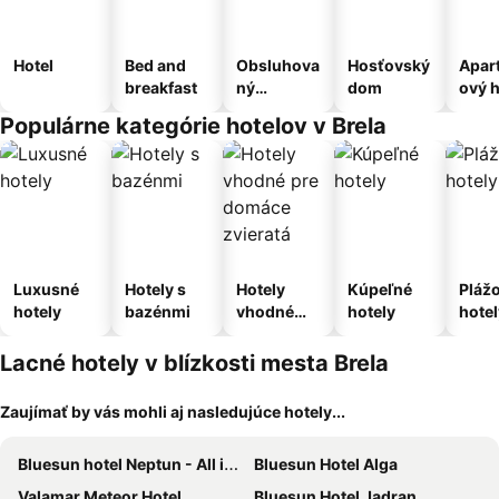
Hotel
Bed and
Obsluhova
Hosťovský
Apar
breakfast
ný
dom
ový h
apartmán
Populárne kategórie hotelov v Brela
Luxusné
Hotely s
Hotely
Kúpeľné
Pláž
hotely
bazénmi
vhodné
hotely
hotel
pre
domáce
Lacné hotely v blízkosti mesta Brela
zvieratá
Zaujímať by vás mohli aj nasledujúce hotely...
Bluesun hotel Neptun - All inclusive
Bluesun Hotel Alga
Valamar Meteor Hotel
Bluesun Hotel Jadran