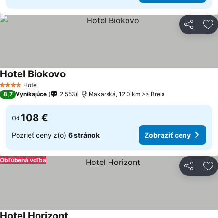
Zdieľať
Pr
Hotel Biokovo
Hotel
4 Počet hviezdičiek
8,7
Vynikajúce
2 553
Makarská, 12.0 km >> Brela
108 €
Od
Pozrieť ceny z(o)
6 stránok
Zobraziť ceny
Obľúbená voľba
Zdieľať
Pr
Hotel Horizont