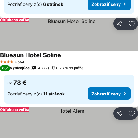
Pozrieť ceny z(o)
6 stránok
Zobraziť ceny
Obľúbená voľba
Zdieľať
Pr
Bluesun Hotel Soline
Hotel
4 Počet hviezdičiek
8,7
Vynikajúce
4 777
0.2 km od pláže
78 €
Od
Pozrieť ceny z(o)
11 stránok
Zobraziť ceny
Obľúbená voľba
Zdieľať
Pr