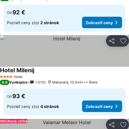
92 €
Od
Pozrieť ceny z(o)
2 stránok
Zobraziť ceny
Zdieľať
Pr
Hotel Milenij
Hotel
4 Počet hviezdičiek
8,8
Vynikajúce
1 010
Makarská, 10.9 km >> Brela
93 €
Od
Pozrieť ceny z(o)
4 stránok
Zobraziť ceny
Obľúbená voľba
Zdieľať
Pr