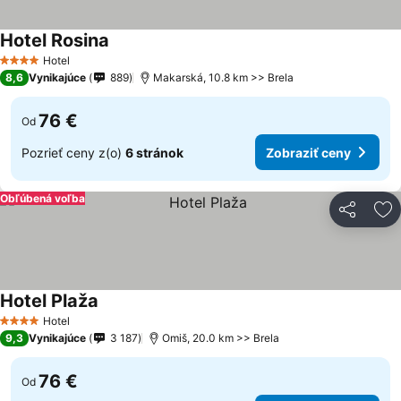
Hotel Rosina
Hotel
4 Počet hviezdičiek
8,6
Vynikajúce
889
Makarská, 10.8 km >> Brela
76 €
Od
Pozrieť ceny z(o)
6 stránok
Zobraziť ceny
Obľúbená voľba
Zdieľať
Pr
Hotel Plaža
Hotel
4 Počet hviezdičiek
9,3
Vynikajúce
3 187
Omiš, 20.0 km >> Brela
76 €
Od