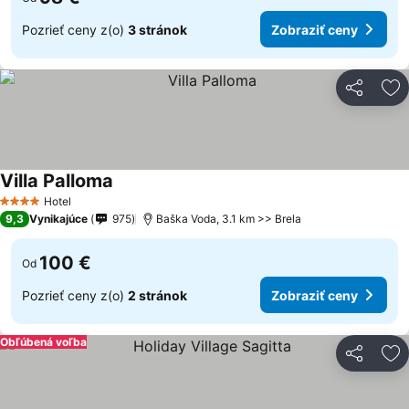
Pozrieť ceny z(o)
3 stránok
Zobraziť ceny
Zdieľať
Pr
Villa Palloma
Hotel
4 Počet hviezdičiek
9,3
Vynikajúce
975
Baška Voda, 3.1 km >> Brela
100 €
Od
Pozrieť ceny z(o)
2 stránok
Zobraziť ceny
Obľúbená voľba
Zdieľať
Pr