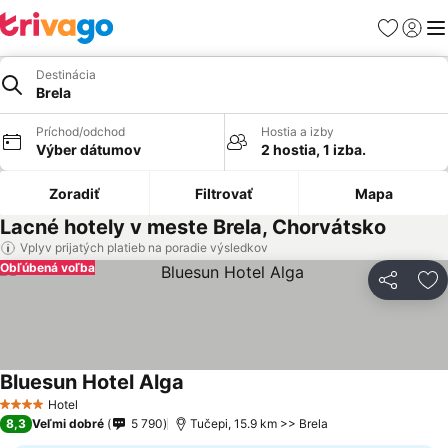
Obľúbené
Prihlási
Me
Destinácia
Brela
Príchod/odchod
Hostia a izby
Výber dátumov
2 hostia, 1 izba.
Zoradiť
Filtrovať
Mapa
Lacné hotely v meste Brela, Chorvátsko
Vplyv prijatých platieb na poradie výsledkov
Obľúbená voľba
Zdieľať
Pr
Bluesun Hotel Alga
Hotel
4 Počet hviezdičiek
8,3
Veľmi dobré
5 790
Tučepi, 15.9 km >> Brela