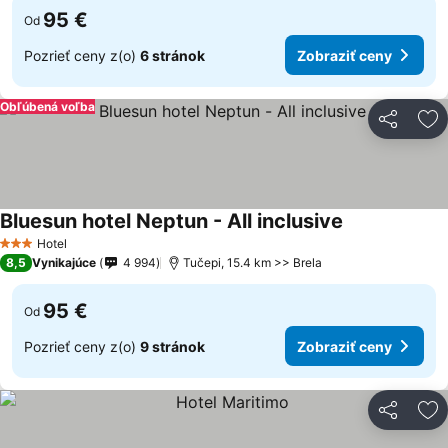
95 €
Od
Pozrieť ceny z(o)
6 stránok
Zobraziť ceny
Obľúbená voľba
Zdieľať
Pr
Bluesun hotel Neptun - All inclusive
Hotel
3 Počet hviezdičiek
8,5
Vynikajúce
4 994
Tučepi, 15.4 km >> Brela
95 €
Od
Pozrieť ceny z(o)
9 stránok
Zobraziť ceny
Zdieľať
Pr