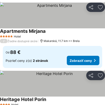
Zdieľať
Pr
Apartments Mirjana
Hotel
5 Počet hviezdičiek
/
Makarská, 11.7 km >> Brela
Žiadne dostupné skóre
88 €
Od
Pozrieť ceny z(o)
2 stránok
Zobraziť ceny
Zdieľať
Pr
Heritage Hotel Porin
Hotel