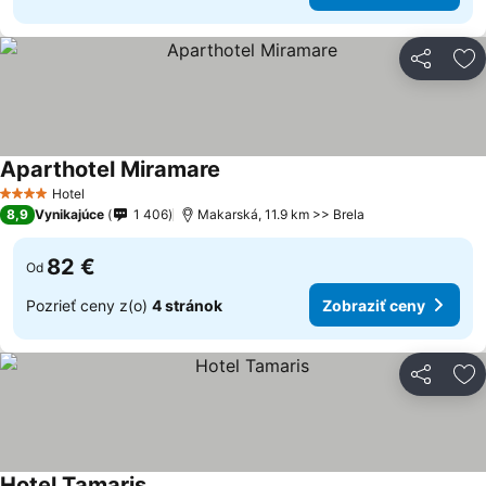
Zdieľať
Pr
Aparthotel Miramare
Hotel
4 Počet hviezdičiek
8,9
Vynikajúce
1 406
Makarská, 11.9 km >> Brela
82 €
Od
Pozrieť ceny z(o)
4 stránok
Zobraziť ceny
Zdieľať
Pr
Hotel Tamaris