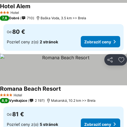
Hotel Alem
Hotel
3 Počet hviezdičiek
7,8
Dobré
710
Baška Voda, 3.5 km >> Brela
80 €
Od
Pozrieť ceny z(o)
2 stránok
Zobraziť ceny
Zdieľať
Pr
Romana Beach Resort
Hotel
4 Počet hviezdičiek
8,9
Vynikajúce
2 197
Makarská, 10.2 km >> Brela
81 €
Od
Pozrieť ceny z(o)
5 stránok
Zobraziť ceny