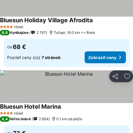
Bluesun Holiday Village Afrodita
Hotel
4 Počet hviezdičiek
8,8
Vynikajúce
2 767
Tučepi, 16.0 km >> Brela
68 €
Od
Pozrieť ceny z(o)
7 stránok
Zobraziť ceny
Zdieľať
Pr
Bluesun Hotel Marina
Hotel
4 Počet hviezdičiek
8,4
Veľmi dobré
2 854
0.1 km od pláže