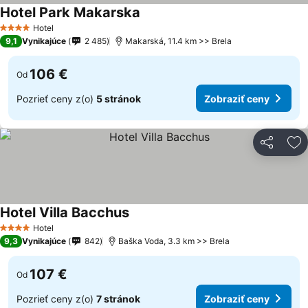
Hotel Park Makarska
Hotel
4 Počet hviezdičiek
9,1
Vynikajúce
2 485
Makarská, 11.4 km >> Brela
106 €
Od
Pozrieť ceny z(o)
5 stránok
Zobraziť ceny
Zdieľať
Pr
Hotel Villa Bacchus
Hotel
4 Počet hviezdičiek
9,3
Vynikajúce
842
Baška Voda, 3.3 km >> Brela
107 €
Od
Pozrieť ceny z(o)
7 stránok
Zobraziť ceny