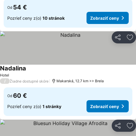
54 €
Od
Pozrieť ceny z(o)
10 stránok
Zobraziť ceny
Zdieľať
Pr
Nadalina
Hotel
/
Makarská, 12.7 km >> Brela
Žiadne dostupné skóre
60 €
Od
Pozrieť ceny z(o)
1 stránky
Zobraziť ceny
Zdieľať
Pr