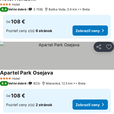
Hotel
4 Počet hviezdičiek
8,4
Veľmi dobré
3 708
Baška Voda, 3.4 km >> Brela
108 €
Od
Pozrieť ceny z(o)
6 stránok
Zobraziť ceny
Zdieľať
Pr
Apartel Park Osejava
Hotel
4 Počet hviezdičiek
8,4
Veľmi dobré
823
Makarská, 12.5 km >> Brela
108 €
Od
Pozrieť ceny z(o)
2 stránok
Zobraziť ceny