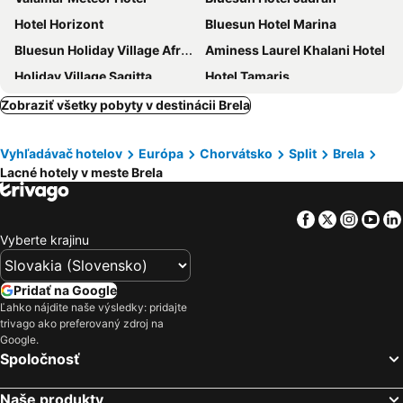
Hotel Horizont
Bluesun Hotel Marina
Bluesun Holiday Village Afrodita
Aminess Laurel Khalani Hotel
Holiday Village Sagitta
Hotel Tamaris
Bluesun Hotel Soline
Hotel Alem
Zobraziť všetky pobyty v destinácii Brela
[PLACES] Dalmacija by Valamar
Bluesun hotel Berulia
Vyhľadávač hotelov
Európa
Chorvátsko
Split
Brela
Hotel Park Makarska
Hotel Biokovo
Lacné hotely v meste Brela
Grand Hotel Slavia
Hotel Plaža
Villa MiraMar
Sunny Makarska by Valamar
Facebook
Twitter
Insta
Yo
Hotel Rosina
Aparthotel Miramare
Vyberte krajinu
Maestral Adults Exclusive Hotel
Haus Pehar
Hotel Villa Bacchus
Mobile Homes Baško Polje Campground
Pridať na Google
Ľahko nájdite naše výsledky: pridajte
Villa Andrea
Heritage Hotel Kaštelet
trivago ako preferovaný zdroj na
Hotel Villa Marija
Hotel Aurora
Google.
Spoločnosť
Bluesun Mala Berulia
Romana Beach Resort
Family Resort Urania
Hotel Pleter
Naše produkty