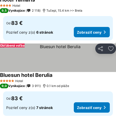
Hotel
4 Počet hviezdičiek
9,5
Vynikajúce
2 118
Tučepi, 15.4 km >> Brela
83 €
Od
Pozrieť ceny z(o)
6 stránok
Zobraziť ceny
Obľúbená voľba
Zdieľať
Pr
Bluesun hotel Berulia
Hotel
5 Počet hviezdičiek
9,0
Vynikajúce
3 911
0.1 km od pláže
83 €
Od
Pozrieť ceny z(o)
7 stránok
Zobraziť ceny