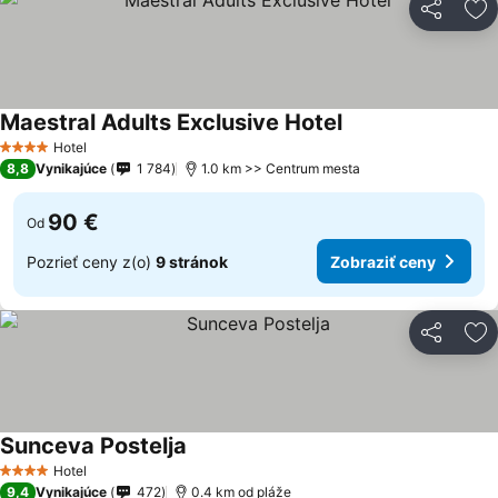
Zdieľať
Pr
Maestral Adults Exclusive Hotel
Hotel
4 Počet hviezdičiek
8,8
Vynikajúce
1 784
1.0 km >> Centrum mesta
90 €
Od
Pozrieť ceny z(o)
9 stránok
Zobraziť ceny
Zdieľať
Pr
Sunceva Postelja
Hotel
4 Počet hviezdičiek
9,4
Vynikajúce
472
0.4 km od pláže