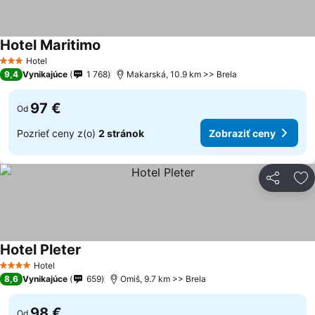
Hotel Maritimo
Hotel
3 Počet hviezdičiek
9,4
Vynikajúce
1 768
Makarská, 10.9 km >> Brela
97 €
Od
Pozrieť ceny z(o)
2 stránok
Zobraziť ceny
Zdieľať
Pr
Hotel Pleter
Hotel
4 Počet hviezdičiek
8,6
Vynikajúce
659
Omiš, 9.7 km >> Brela
98 €
Od