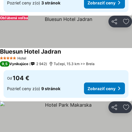
Pozrieť ceny z(o)
3 stránok
Zobraziť ceny
Obľúbená voľba
Zdieľať
Pr
Bluesun Hotel Jadran
Hotel
5 Počet hviezdičiek
9,5
Vynikajúce
2 942
Tučepi, 15.3 km >> Brela
104 €
Od
Pozrieť ceny z(o)
9 stránok
Zobraziť ceny
Zdieľať
Pr