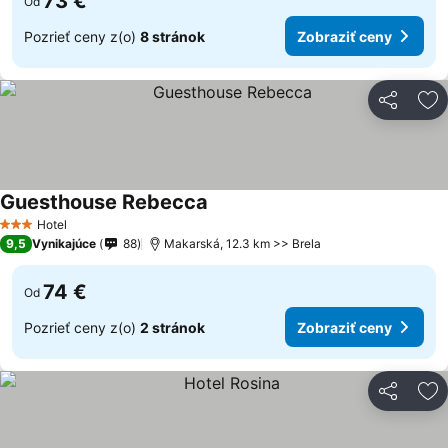
73 €
Od
Pozrieť ceny z(o)
8 stránok
Zobraziť ceny
Zdieľať
Pr
Guesthouse Rebecca
Hotel
3 Počet hviezdičiek
9,5
Vynikajúce
88
Makarská, 12.3 km >> Brela
74 €
Od
Pozrieť ceny z(o)
2 stránok
Zobraziť ceny
Zdieľať
Pr