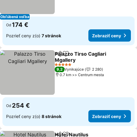
Obľúbená voľba
174 €
Od
Pozrieť ceny z(o)
7 stránok
Zobraziť ceny
Palazzo Tirso Cagliari
Zdieľať
Pridať do obľúbených
Mgallery
5 Počet hviezdičiek
9,2
Vynikajúce
2 280
0.7 km >> Centrum mesta
254 €
Od
Pozrieť ceny z(o)
8 stránok
Zobraziť ceny
Hotel Nautilus