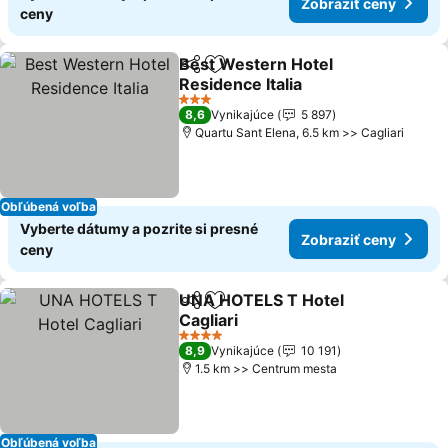
Zobraziť ceny
ceny
Best Western Hotel
Zdieľať
Pridať do obľúbených
Residence Italia
3 Počet hviezdičiek
8,6
Vynikajúce
5 897
Quartu Sant Elena, 6.5 km >> Cagliari
Obľúbená voľba
Vyberte dátumy a pozrite si presné
Zobraziť ceny
ceny
UNA HOTELS T Hotel
Zdieľať
Pridať do obľúbených
Cagliari
4 Počet hviezdičiek
8,9
Vynikajúce
10 191
1.5 km >> Centrum mesta
Obľúbená voľba