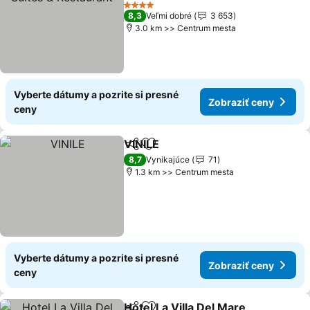
4 Počet hviezdičiek
8,3
Veľmi dobré
3 653
3.0 km >> Centrum mesta
Vyberte dátumy a pozrite si presné
Zobraziť ceny
ceny
VINILE
Zdieľať
Pridať do obľúbených
8,7
Vynikajúce
71
1.3 km >> Centrum mesta
Vyberte dátumy a pozrite si presné
Zobraziť ceny
ceny
Hotel La Villa Del Mare