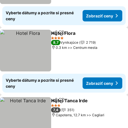
Vyberte dátumy a pozrite si presné
Zobraziť ceny
ceny
Hotel Flora
Zdieľať
Pridať do obľúbených
4 Počet hviezdičiek
8,7
Vynikajúce
2 719
0.3 km >> Centrum mesta
Vyberte dátumy a pozrite si presné
Zobraziť ceny
ceny
Hotel Tanca Irde
Zdieľať
Pridať do obľúbených
3 Počet hviezdičiek
7,4
351
Capoterra, 12.7 km >> Cagliari