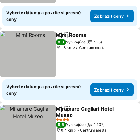
Vyberte dátumy a pozrite si presné
Zobraziť ceny
ceny
Mimì Rooms
Zdieľať
Pridať do obľúbených
8,8
Vynikajúce
225
1.3 km >> Centrum mesta
Vyberte dátumy a pozrite si presné
Zobraziť ceny
ceny
Miramare Cagliari Hotel
Zdieľať
Pridať do obľúbených
Museo
4 Počet hviezdičiek
8,6
Vynikajúce
1 107
0.4 km >> Centrum mesta