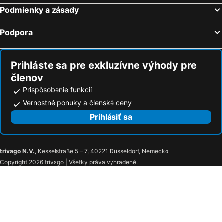
Podmienky a zásady
Neko Boutique Hotel
Hotel 4 Mori
Il Giardino Segreto
Hotel Flora
Podpora
Hotel Villa Sveva
Villa Arazurrina
Birkin Marina
Albergo Diffuso Birkin Castello
Prihláste sa pre exkluzívne výhody pre
Bcolors Rooms, Selargius Is Corrias
Birkin Porto 1870
členov
Il Villino
Antica Dimora
Prispôsobenie funkcií
Al Porto Di Cagliari
B&B Elia's
Vernostné ponuky a členské ceny
Via Roma231
Hotel Panorama
Prihlásiť sa
trivago N.V.
, Kesselstraße 5 – 7, 40221 Düsseldorf, Nemecko
Copyright 2026 trivago | Všetky práva vyhradené.