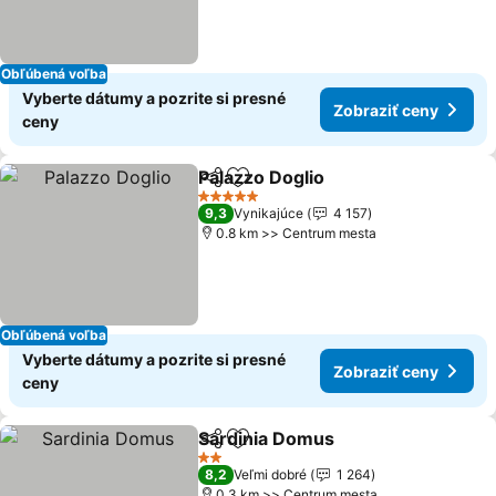
Obľúbená voľba
Vyberte dátumy a pozrite si presné
Zobraziť ceny
ceny
Palazzo Doglio
Zdieľať
Pridať do obľúbených
5 Počet hviezdičiek
9,3
Vynikajúce
4 157
0.8 km >> Centrum mesta
Obľúbená voľba
Vyberte dátumy a pozrite si presné
Zobraziť ceny
ceny
Sardinia Domus
Zdieľať
Pridať do obľúbených
2 Počet hviezdičiek
8,2
Veľmi dobré
1 264
0.3 km >> Centrum mesta