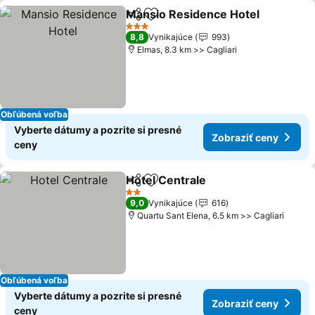
Mansio Residence Hotel
Zdieľať
Pridať do obľúbených
3 Počet hviezdičiek
8,8
Vynikajúce
993
Elmas, 8.3 km >> Cagliari
Obľúbená voľba
Vyberte dátumy a pozrite si presné
Zobraziť ceny
ceny
Hotel Centrale
Zdieľať
Pridať do obľúbených
2 Počet hviezdičiek
9,0
Vynikajúce
616
Quartu Sant Elena, 6.5 km >> Cagliari
Obľúbená voľba
Vyberte dátumy a pozrite si presné
Zobraziť ceny
ceny