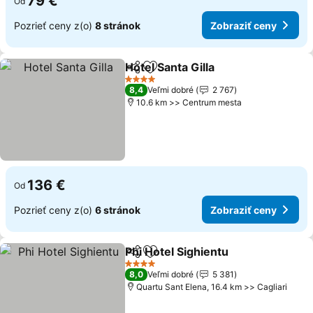
79 €
Od
Pozrieť ceny z(o)
8 stránok
Zobraziť ceny
Hotel Santa Gilla
Zdieľať
Pridať do obľúbených
4 Počet hviezdičiek
8,4
Veľmi dobré
2 767
10.6 km >> Centrum mesta
136 €
Od
Pozrieť ceny z(o)
6 stránok
Zobraziť ceny
Phi Hotel Sighientu
Zdieľať
Pridať do obľúbených
4 Počet hviezdičiek
8,0
Veľmi dobré
5 381
Quartu Sant Elena, 16.4 km >> Cagliari