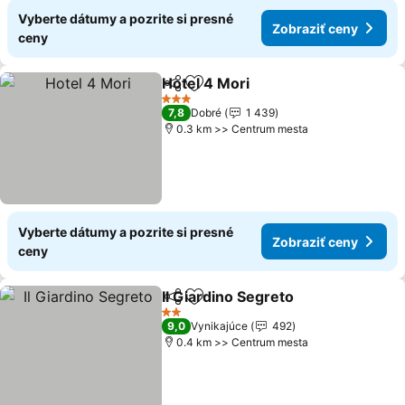
Vyberte dátumy a pozrite si presné
Zobraziť ceny
ceny
Hotel 4 Mori
Zdieľať
Pridať do obľúbených
3 Počet hviezdičiek
7,8
Dobré
1 439
0.3 km >> Centrum mesta
Vyberte dátumy a pozrite si presné
Zobraziť ceny
ceny
Il Giardino Segreto
Zdieľať
Pridať do obľúbených
2 Počet hviezdičiek
9,0
Vynikajúce
492
0.4 km >> Centrum mesta