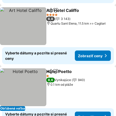
Art Hotel Califfo
Zdieľať
Pridať do obľúbených
4 Počet hviezdičiek
6,8
3 143
Quartu Sant Elena, 11.5 km >> Cagliari
Vyberte dátumy a pozrite si presné
Zobraziť ceny
ceny
Hotel Poetto
Zdieľať
Pridať do obľúbených
1 Počet hviezdičiek
8,6
Vynikajúce
940
0.1 km od pláže
Obľúbená voľba
Vyberte dátumy a pozrite si presné