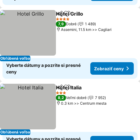
Hotel Grillo
Zdieľať
Pridať do obľúbených
4 Počet hviezdičiek
7,9
Dobré
1 489
Assemini, 11.5 km >> Cagliari
Obľúbená voľba
Vyberte dátumy a pozrite si presné
Zobraziť ceny
ceny
Hotel Italia
Zdieľať
Pridať do obľúbených
3 Počet hviezdičiek
8,2
Veľmi dobré
7 952
0.3 km >> Centrum mesta
Obľúbená voľba
Vyberte dátumy a pozrite si presné