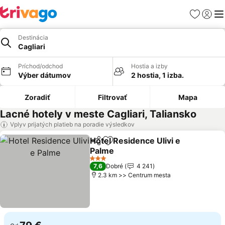
Obľúbené
Prihlási
Me
Destinácia
Cagliari
Príchod/odchod
Hostia a izby
Výber dátumov
2 hostia, 1 izba.
Zoradiť
Filtrovať
Mapa
Lacné hotely v meste Cagliari, Taliansko
Vplyv prijatých platieb na poradie výsledkov
Hotel Residence Ulivi e
Zdieľať
Pridať do obľúbených
Palme
3 Počet hviezdičiek
7,6
Dobré
4 241
2.3 km >> Centrum mesta