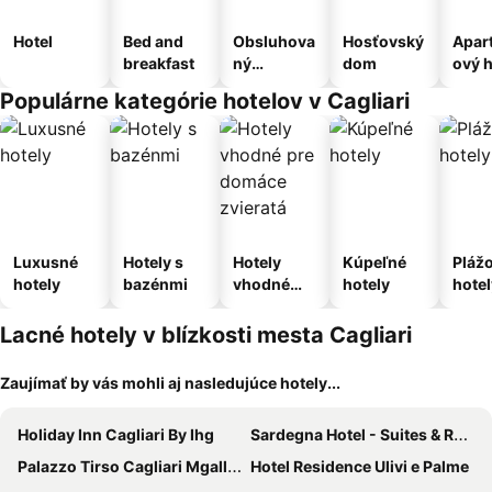
Hotel
Bed and
Obsluhova
Hosťovský
Apar
breakfast
ný
dom
ový h
apartmán
Populárne kategórie hotelov v Cagliari
Luxusné
Hotely s
Hotely
Kúpeľné
Pláž
hotely
bazénmi
vhodné
hotely
hotel
pre
domáce
Lacné hotely v blízkosti mesta Cagliari
zvieratá
Zaujímať by vás mohli aj nasledujúce hotely...
Holiday Inn Cagliari By Ihg
Sardegna Hotel - Suites & Restaurant
Palazzo Tirso Cagliari Mgallery
Hotel Residence Ulivi e Palme