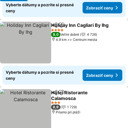
Vyberte dátumy a pozrite si presné
Zobraziť ceny
ceny
Holiday Inn Cagliari By Ihg
Zdieľať
Pridať do obľúbených
4 Počet hviezdičiek
8,0
Veľmi dobré
4 726
4.9 km >> Centrum mesta
Vyberte dátumy a pozrite si presné
Zobraziť ceny
ceny
Hotel Ristorante
Zdieľať
Pridať do obľúbených
Calamosca
3 Počet hviezdičiek
6,9
1 729
Priamo pri pláži