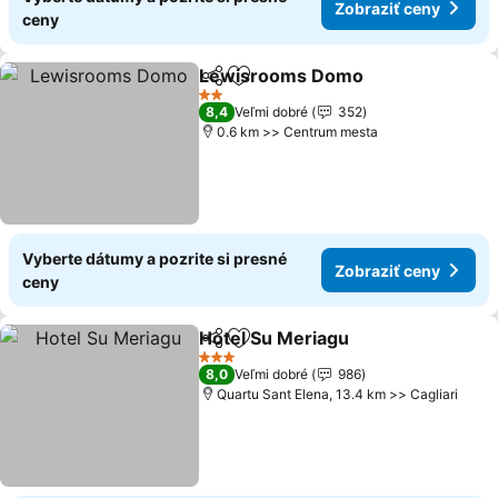
Zobraziť ceny
ceny
Lewisrooms Domo
Zdieľať
Pridať do obľúbených
2 Počet hviezdičiek
8,4
Veľmi dobré
352
0.6 km >> Centrum mesta
Vyberte dátumy a pozrite si presné
Zobraziť ceny
ceny
Hotel Su Meriagu
Zdieľať
Pridať do obľúbených
3 Počet hviezdičiek
8,0
Veľmi dobré
986
Quartu Sant Elena, 13.4 km >> Cagliari