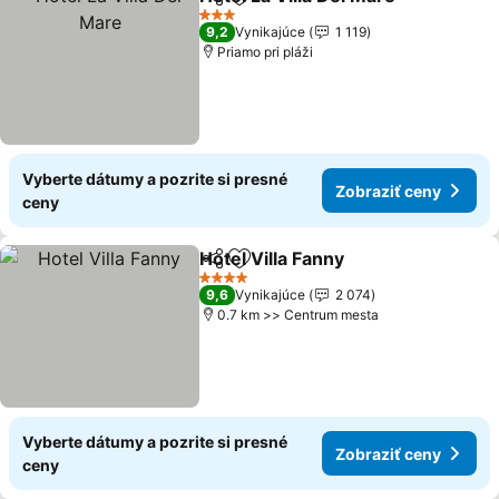
Zdieľať
Pridať do obľúbených
3 Počet hviezdičiek
9,2
Vynikajúce
1 119
Priamo pri pláži
Vyberte dátumy a pozrite si presné
Zobraziť ceny
ceny
Hotel Villa Fanny
Zdieľať
Pridať do obľúbených
4 Počet hviezdičiek
9,6
Vynikajúce
2 074
0.7 km >> Centrum mesta
Vyberte dátumy a pozrite si presné
Zobraziť ceny
ceny