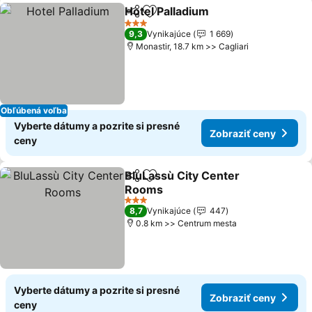
Hotel Palladium
Zdieľať
Pridať do obľúbených
3 Počet hviezdičiek
9,3
Vynikajúce
1 669
Monastir, 18.7 km >> Cagliari
Obľúbená voľba
Vyberte dátumy a pozrite si presné
Zobraziť ceny
ceny
BluLassù City Center
Zdieľať
Pridať do obľúbených
Rooms
3 Počet hviezdičiek
8,7
Vynikajúce
447
0.8 km >> Centrum mesta
Vyberte dátumy a pozrite si presné
Zobraziť ceny
ceny