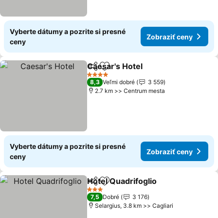
Vyberte dátumy a pozrite si presné
Zobraziť ceny
ceny
Caesar's Hotel
Zdieľať
Pridať do obľúbených
4 Počet hviezdičiek
8,3
Veľmi dobré
3 559
2.7 km >> Centrum mesta
Vyberte dátumy a pozrite si presné
Zobraziť ceny
ceny
Hotel Quadrifoglio
Zdieľať
Pridať do obľúbených
3 Počet hviezdičiek
7,5
Dobré
3 176
Selargius, 3.8 km >> Cagliari