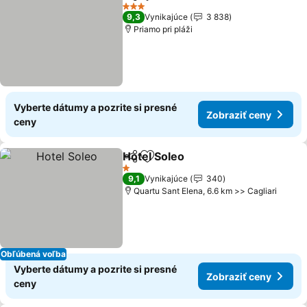
Zdieľať
Pridať do obľúbených
3 Počet hviezdičiek
9,3
Vynikajúce
3 838
Priamo pri pláži
Vyberte dátumy a pozrite si presné
Zobraziť ceny
ceny
Hotel Soleo
Zdieľať
Pridať do obľúbených
1 Počet hviezdičiek
9,1
Vynikajúce
340
Quartu Sant Elena, 6.6 km >> Cagliari
Obľúbená voľba
Vyberte dátumy a pozrite si presné
Zobraziť ceny
ceny