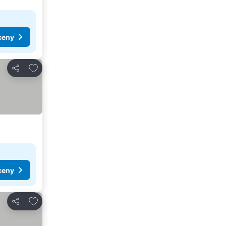
ceny
Pridať do obľúbených
Zdieľať
ceny
Pridať do obľúbených
Zdieľať