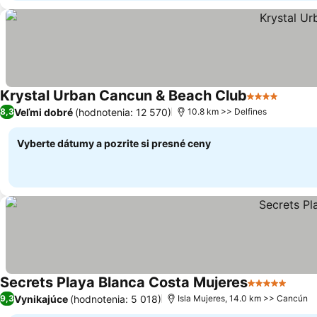
Krystal Urban Cancun & Beach Club
4 Počet hvie
Veľmi dobré
(hodnotenia: 12 570)
8,3
10.8 km >> Delfines
Vyberte dátumy a pozrite si presné ceny
Secrets Playa Blanca Costa Mujeres
5 Počet hvie
Vynikajúce
(hodnotenia: 5 018)
9,3
Isla Mujeres, 14.0 km >> Cancún