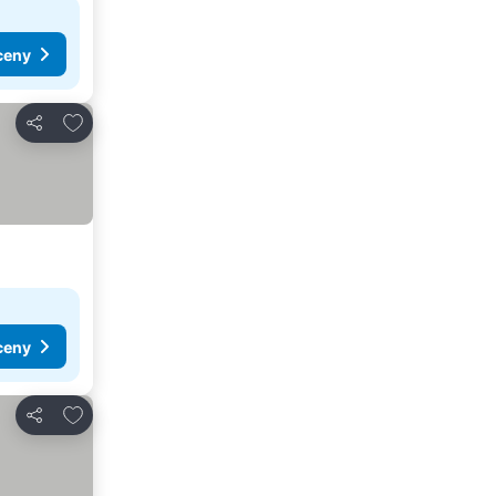
ceny
Pridať do obľúbených
Zdieľať
ceny
Pridať do obľúbených
Zdieľať