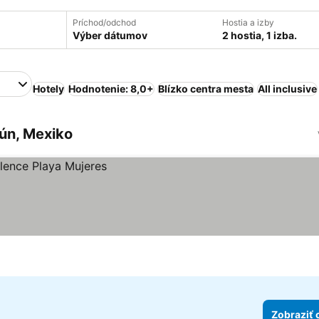
Príchod/odchod
Hostia a izby
Výber dátumov
2 hostia, 1 izba.
Hotely
Hodnotenie: 8,0+
Blízko centra mesta
All inclusive
ún, Mexiko
Zobraziť 