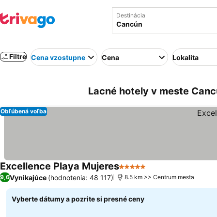
Destinácia
Filtre
Cena vzostupne
Cena
Lokalita
Lacné hotely v meste Canc
Obľúbená voľba
Excellence Playa Mujeres
5 Počet hviezdičiek
Vynikajúce
(hodnotenia: 48 117)
9,6
8.5 km >> Centrum mesta
Vyberte dátumy a pozrite si presné ceny