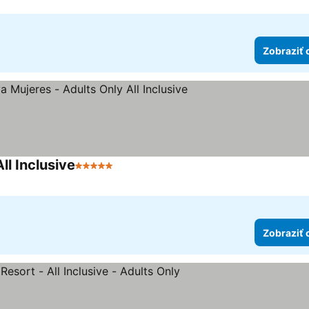
Zobraziť 
ll Inclusive
5 Počet hviezdičiek
Zobraziť 