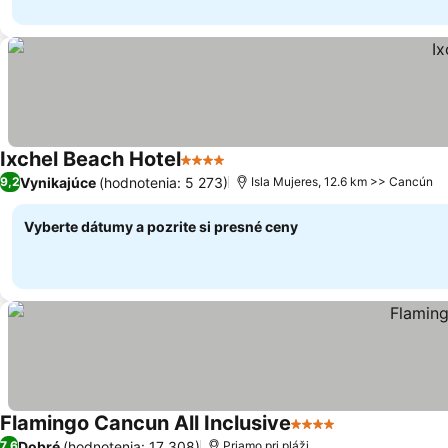
Ixchel Beach Hotel
4 Počet hviezdičiek
Vynikajúce
(hodnotenia: 5 273)
9,2
Isla Mujeres, 12.6 km >> Cancún
Vyberte dátumy a pozrite si presné ceny
Flamingo Cancun All Inclusive
4 Počet hviezdičiek
Dobré
(hodnotenia: 17 308)
7,6
Priamo pri pláži