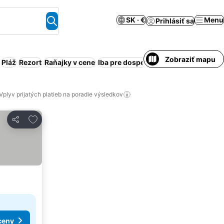
SK · €
Menu
Prihlásiť sa
Zobraziť mapu
Pláž
Rezort
Raňajky v cene
Iba pre dospelých
Bazén
Rodiny
Ob
Vplyv prijatých platieb na poradie výsledkov
Pridať do obľúbených
Zdieľať
ceny