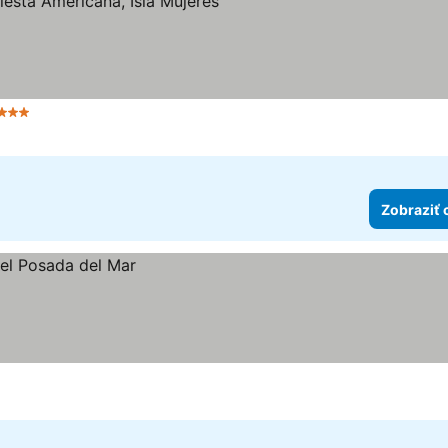
očet hviezdičiek
Zobraziť 