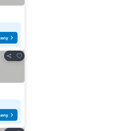
ceny
Pridať do obľúbených
Zdieľať
ceny