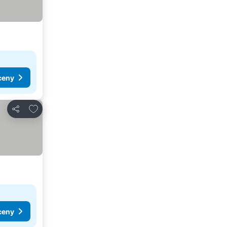
ceny
Pridať do obľúbených
Zdieľať
ceny