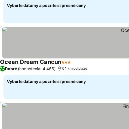
Vyberte dátumy a pozrite si presné ceny
Ocean Dream Cancun
3 Počet hviezdičiek
Dobré
(hodnotenia: 4 465)
7,7
0.1 km od pláže
Vyberte dátumy a pozrite si presné ceny