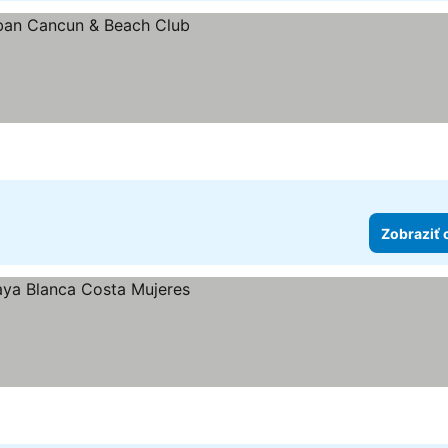
zdičiek
Zobraziť 
zdičiek