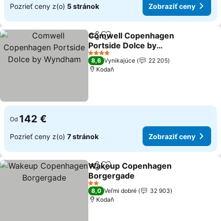
Pozrieť ceny z(o)
5 stránok
Zobraziť ceny
Comwell Copenhagen
Zdieľať
Pridať do obľúbených
Portside Dolce by
Wyndham
4 Počet hviezdičiek
8,6
Vynikajúce
22 205
Kodaň
142 €
Od
Pozrieť ceny z(o)
7 stránok
Zobraziť ceny
Wakeup Copenhagen
Zdieľať
Pridať do obľúbených
Borgergade
2 Počet hviezdičiek
8,0
Veľmi dobré
32 903
Kodaň