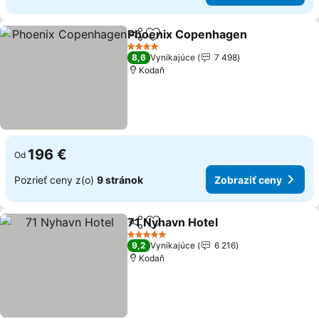
Phoenix Copenhagen
Zdieľať
Pridať do obľúbených
4 Počet hviezdičiek
8,6
Vynikajúce
7 498
Kodaň
196 €
Od
Pozrieť ceny z(o)
9 stránok
Zobraziť ceny
71 Nyhavn Hotel
Zdieľať
Pridať do obľúbených
5 Počet hviezdičiek
9,2
Vynikajúce
6 216
Kodaň