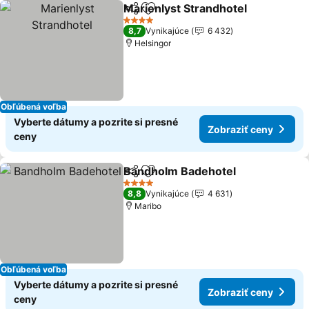
Marienlyst Strandhotel
Zdieľať
Pridať do obľúbených
4 Počet hviezdičiek
8,7
Vynikajúce
6 432
Helsingor
Obľúbená voľba
Vyberte dátumy a pozrite si presné
Zobraziť ceny
ceny
Bandholm Badehotel
Zdieľať
Pridať do obľúbených
4 Počet hviezdičiek
8,8
Vynikajúce
4 631
Maribo
Obľúbená voľba
Vyberte dátumy a pozrite si presné
Zobraziť ceny
ceny