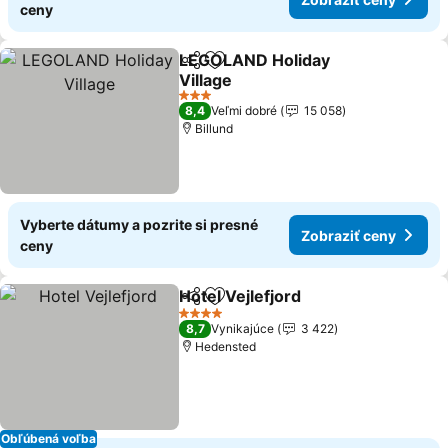
ceny
LEGOLAND Holiday
Zdieľať
Pridať do obľúbených
Village
3 Počet hviezdičiek
8,4
Veľmi dobré
15 058
Billund
Vyberte dátumy a pozrite si presné
Zobraziť ceny
ceny
Hotel Vejlefjord
Zdieľať
Pridať do obľúbených
4 Počet hviezdičiek
8,7
Vynikajúce
3 422
Hedensted
Obľúbená voľba