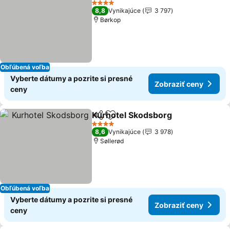
4 Počet hviezdičiek
8,8
Vynikajúce
3 797
Børkop
Obľúbená voľba
Vyberte dátumy a pozrite si presné
Zobraziť ceny
ceny
Kurhotel Skodsborg
Zdieľať
Pridať do obľúbených
4 Počet hviezdičiek
8,6
Vynikajúce
3 978
Søllerød
Obľúbená voľba
Vyberte dátumy a pozrite si presné
Zobraziť ceny
ceny