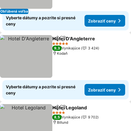
Obľúbená voľba
Vyberte dátumy a pozrite si presné
Zobraziť ceny
ceny
Hotel D'Angleterre
Zdieľať
Pridať do obľúbených
5 Počet hviezdičiek
9,3
Vynikajúce
3 424
Kodaň
Vyberte dátumy a pozrite si presné
Zobraziť ceny
ceny
Hotel Legoland
Zdieľať
Pridať do obľúbených
4 Počet hviezdičiek
8,5
Vynikajúce
9 702
Billund