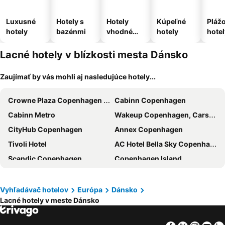
Luxusné
Hotely s
Hotely
Kúpeľné
Pláž
hotely
bazénmi
vhodné
hotely
hotel
pre
domáce
Lacné hotely v blízkosti mesta Dánsko
zvieratá
Zaujímať by vás mohli aj nasledujúce hotely...
Crowne Plaza Copenhagen Towers by IHG
Cabinn Copenhagen
Cabinn Metro
Wakeup Copenhagen, Carsten Niebuhrs Gade
CityHub Copenhagen
Annex Copenhagen
Tivoli Hotel
AC Hotel Bella Sky Copenhagen
Scandic Copenhagen
Copenhagen Island
Go Hotel Saga
Copenhagen Go Hotel
Wakeup Copenhagen - Bernstorffsgade
Admiral Hotel Copenhagen
Vyhľadávač hotelov
Európa
Dánsko
Lacné hotely v meste Dánsko
NH Collection Copenhagen
Moxy Copenhagen
Copenhagen Marriott Hotel
a&o København Sydhavn