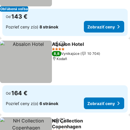
Obľúbená voľba
143 €
Od
Pozrieť ceny z(o)
8 stránok
Zobraziť ceny
Absalon Hotel
Zdieľať
Pridať do obľúbených
4 Počet hviezdičiek
8,8
Vynikajúce
10 704
Kodaň
164 €
Od
Pozrieť ceny z(o)
6 stránok
Zobraziť ceny
NH Collection
Zdieľať
Pridať do obľúbených
Copenhagen