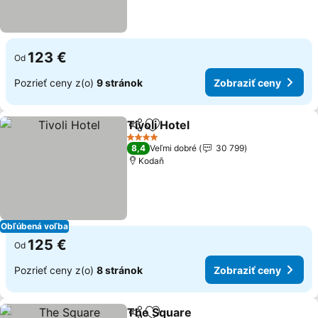
123 €
Od
Pozrieť ceny z(o)
9 stránok
Zobraziť ceny
Tivoli Hotel
Zdieľať
Pridať do obľúbených
4 Počet hviezdičiek
8,4
Veľmi dobré
30 799
Kodaň
Obľúbená voľba
125 €
Od
Pozrieť ceny z(o)
8 stránok
Zobraziť ceny
The Square