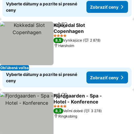
Vyberte dátumy a pozrite si presné
Zobraziť ceny
ceny
Kokkedal Slot
Zdieľať
Pridať do obľúbených
Copenhagen
4 Počet hviezdičiek
8,5
Vynikajúce
2 878
Hørsholm
Obľúbená voľba
Vyberte dátumy a pozrite si presné
Zobraziť ceny
ceny
Fjordgaarden - Spa -
Zdieľať
Pridať do obľúbených
Hotel - Konference
4 Počet hviezdičiek
8,3
Veľmi dobré
3 278
Ringkobing