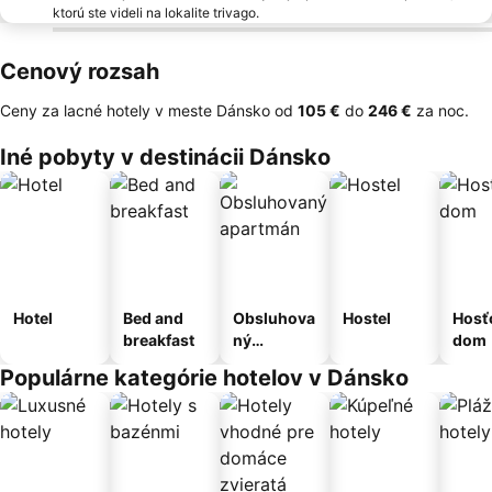
ktorú ste videli na lokalite trivago.
Cenový rozsah
Ceny za lacné hotely v meste Dánsko od
‎105 €
do
‎246 €
za noc.
Iné pobyty v destinácii Dánsko
Hotel
Bed and
Obsluhova
Hostel
Hosť
breakfast
ný
dom
apartmán
Populárne kategórie hotelov v Dánsko