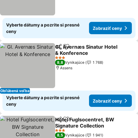
Vyberte dátumy a pozrite si presné
Zobraziť ceny
ceny
Gl. Avernæs Sinatur Hotel
Zdieľať
Pridať do obľúbených
& Konference
3 Počet hviezdičiek
8,8
Vynikajúce
1 768
Assens
Obľúbená voľba
Vyberte dátumy a pozrite si presné
Zobraziť ceny
ceny
Hotel Fuglsocentret, BW
Zdieľať
Pridať do obľúbených
Signature Collection
3 Počet hviezdičiek
8,5
Vynikajúce
1 941