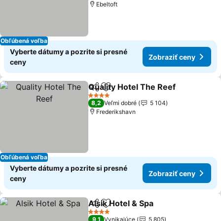
Ebeltoft
Obľúbená voľba
Vyberte dátumy a pozrite si presné
Zobraziť ceny
ceny
Quality Hotel The Reef
Zdieľať
Pridať do obľúbených
4 Počet hviezdičiek
8,2
Veľmi dobré
5 104
Frederikshavn
Obľúbená voľba
Vyberte dátumy a pozrite si presné
Zobraziť ceny
ceny
Alsik Hotel & Spa
Zdieľať
Pridať do obľúbených
4 Počet hviezdičiek
9,1
Vynikajúce
5 805