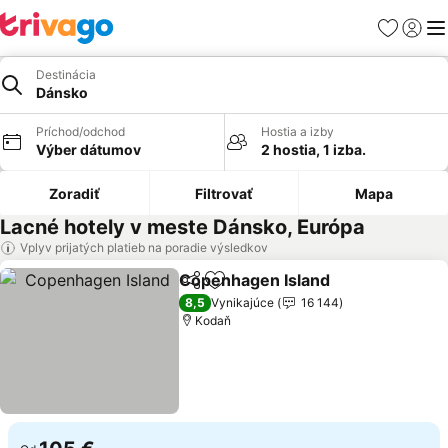
Obľúbené
Prihlási
Me
Destinácia
Dánsko
Príchod/odchod
Hostia a izby
Výber dátumov
2 hostia, 1 izba.
Zoradiť
Filtrovať
Mapa
Lacné hotely v meste Dánsko, Európa
Vplyv prijatých platieb na poradie výsledkov
Copenhagen Island
Zdieľať
Pridať do obľúbených
8,5
Vynikajúce
16 144
Kodaň