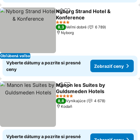
Nyborg Strand Hotel &
Zdieľať
Pridať do obľúbených
Konference
4 Počet hviezdičiek
8,3
Veľmi dobré
6 789
Nyborg
Obľúbená voľba
Vyberte dátumy a pozrite si presné
Zobraziť ceny
ceny
Manon les Suites by
Zdieľať
Pridať do obľúbených
Guldsmeden Hotels
5 Počet hviezdičiek
8,8
Vynikajúce
4 678
Kodaň
Vyberte dátumy a pozrite si presné
Zobraziť ceny