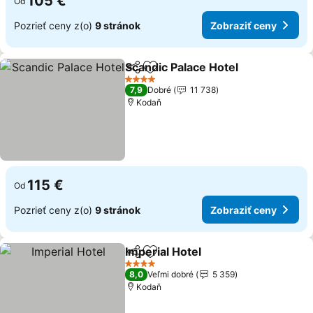
105 €
Od
Pozrieť ceny z(o)
9 stránok
Zobraziť ceny
Scandic Palace Hotel
Zdieľať
Pridať do obľúbených
4 Počet hviezdičiek
7,9
Dobré
11 738
Kodaň
115 €
Od
Pozrieť ceny z(o)
9 stránok
Zobraziť ceny
Imperial Hotel
Zdieľať
Pridať do obľúbených
4 Počet hviezdičiek
8,0
Veľmi dobré
5 359
Kodaň