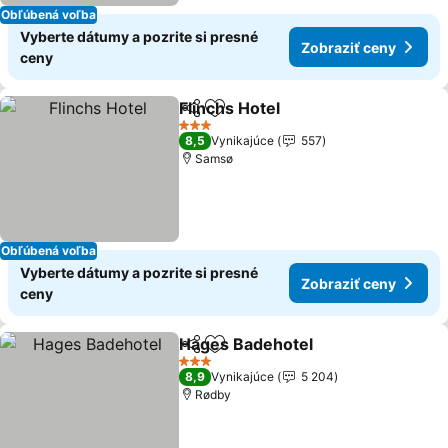
Obľúbená voľba
Vyberte dátumy a pozrite si presné
Zobraziť ceny
ceny
Flinchs Hotel
Zdieľať
Pridať do obľúbených
3 Počet hviezdičiek
8,5
Vynikajúce
557
Samsø
Obľúbená voľba
Vyberte dátumy a pozrite si presné
Zobraziť ceny
ceny
Hages Badehotel
Zdieľať
Pridať do obľúbených
3 Počet hviezdičiek
8,9
Vynikajúce
5 204
Rødby