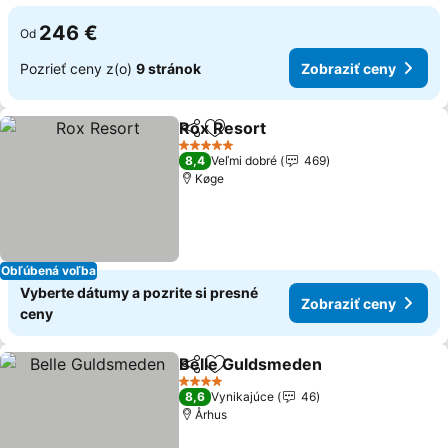
246 €
Od
Pozrieť ceny z(o)
9 stránok
Zobraziť ceny
Rox Resort
Zdieľať
Pridať do obľúbených
5 Počet hviezdičiek
8,4
Veľmi dobré
469
Køge
Obľúbená voľba
Vyberte dátumy a pozrite si presné
Zobraziť ceny
ceny
Belle Guldsmeden
Zdieľať
Pridať do obľúbených
4 Počet hviezdičiek
8,6
Vynikajúce
46
Århus