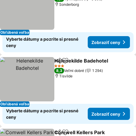
Sonderborg
Obľúbená voľba
Vyberte dátumy a pozrite si presné
Zobraziť ceny
ceny
Helenekilde Badehotel
Zdieľať
Pridať do obľúbených
3 Počet hviezdičiek
8,3
Veľmi dobré
1 294
Tisvilde
Obľúbená voľba
Vyberte dátumy a pozrite si presné
Zobraziť ceny
ceny
Comwell Kellers Park
Zdieľať
Pridať do obľúbených