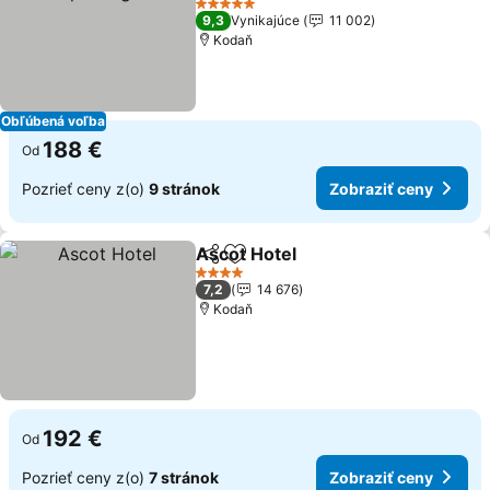
5 Počet hviezdičiek
9,3
Vynikajúce
11 002
Kodaň
Obľúbená voľba
188 €
Od
Pozrieť ceny z(o)
9 stránok
Zobraziť ceny
Ascot Hotel
Zdieľať
Pridať do obľúbených
4 Počet hviezdičiek
7,2
14 676
Kodaň
192 €
Od
Pozrieť ceny z(o)
7 stránok
Zobraziť ceny