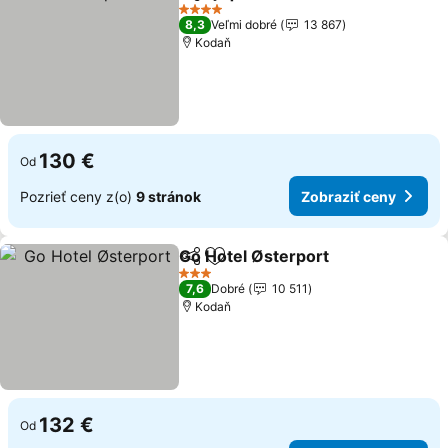
Zdieľať
Pridať do obľúbených
4 Počet hviezdičiek
8,3
Veľmi dobré
13 867
Kodaň
130 €
Od
Pozrieť ceny z(o)
9 stránok
Zobraziť ceny
Go Hotel Østerport
Zdieľať
Pridať do obľúbených
3 Počet hviezdičiek
7,6
Dobré
10 511
Kodaň
132 €
Od