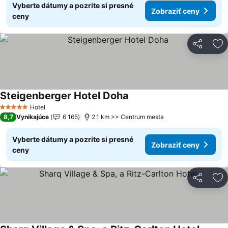
Vyberte dátumy a pozrite si presné
Zobraziť ceny
ceny
Zdieľať
Pr
Steigenberger Hotel Doha
Hotel
5 Počet hviezdičiek
8,7
Vynikajúce
6 165
2.1 km >> Centrum mesta
Vyberte dátumy a pozrite si presné
Zobraziť ceny
ceny
Zdieľať
Pr