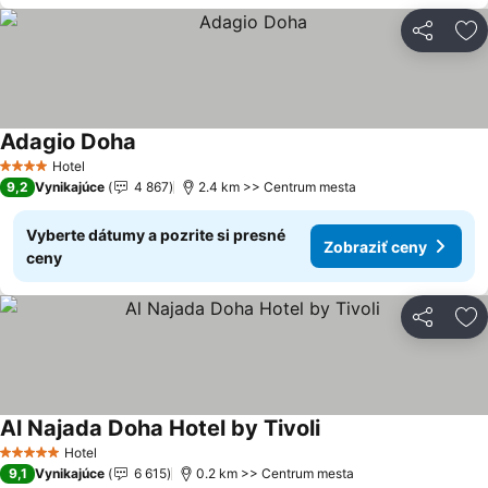
Zdieľať
Pr
Adagio Doha
Hotel
4 Počet hviezdičiek
9,2
Vynikajúce
4 867
2.4 km >> Centrum mesta
Vyberte dátumy a pozrite si presné
Zobraziť ceny
ceny
Zdieľať
Pr
Al Najada Doha Hotel by Tivoli
Hotel
5 Počet hviezdičiek
9,1
Vynikajúce
6 615
0.2 km >> Centrum mesta