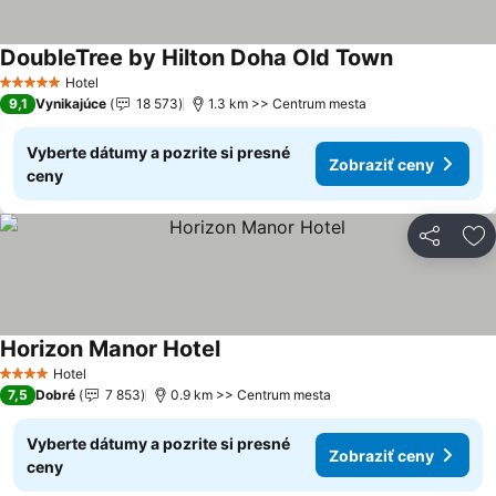
DoubleTree by Hilton Doha Old Town
Hotel
5 Počet hviezdičiek
9,1
Vynikajúce
18 573
1.3 km >> Centrum mesta
Vyberte dátumy a pozrite si presné
Zobraziť ceny
ceny
Zdieľať
Pr
Horizon Manor Hotel
Hotel
4 Počet hviezdičiek
7,5
Dobré
7 853
0.9 km >> Centrum mesta
Vyberte dátumy a pozrite si presné
Zobraziť ceny
ceny