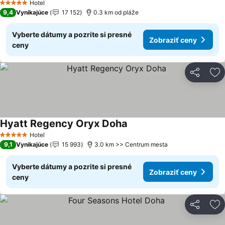
Hotel
5 Počet hviezdičiek
9,4
Vynikajúce
17 152
0.3 km od pláže
Vyberte dátumy a pozrite si presné
Zobraziť ceny
ceny
Zdieľať
Pr
Hyatt Regency Oryx Doha
Hotel
5 Počet hviezdičiek
9,1
Vynikajúce
15 993
3.0 km >> Centrum mesta
Vyberte dátumy a pozrite si presné
Zobraziť ceny
ceny
Zdieľať
Pr