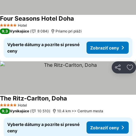
Four Seasons Hotel Doha
Hotel
5 Počet hviezdičiek
9,3
Vynikajúce
8 084
Priamo pri pláži
Vyberte dátumy a pozrite si presné
Zobraziť ceny
ceny
Zdieľať
Pr
The Ritz-Carlton, Doha
Hotel
5 Počet hviezdičiek
9,3
Vynikajúce
10 510
10.4 km >> Centrum mesta
Vyberte dátumy a pozrite si presné
Zobraziť ceny
ceny