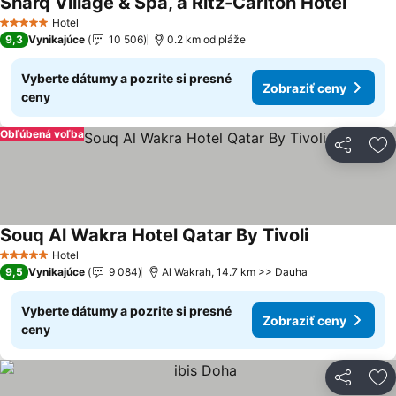
Sharq Village & Spa, a Ritz-Carlton Hotel
Hotel
5 Počet hviezdičiek
9,3
Vynikajúce
10 506
0.2 km od pláže
Vyberte dátumy a pozrite si presné
Zobraziť ceny
ceny
Obľúbená voľba
Zdieľať
Pr
Souq Al Wakra Hotel Qatar By Tivoli
Hotel
5 Počet hviezdičiek
9,5
Vynikajúce
9 084
Al Wakrah, 14.7 km >> Dauha
Vyberte dátumy a pozrite si presné
Zobraziť ceny
ceny
Zdieľať
Pr