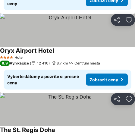
Zobraziť ceny
ceny
Zdieľať
Pr
Oryx Airport Hotel
Hotel
4 Počet hviezdičiek
8,9
Vynikajúce
12 410
8.7 km >> Centrum mesta
Vyberte dátumy a pozrite si presné
Zobraziť ceny
ceny
Zdieľať
Pr
The St. Regis Doha