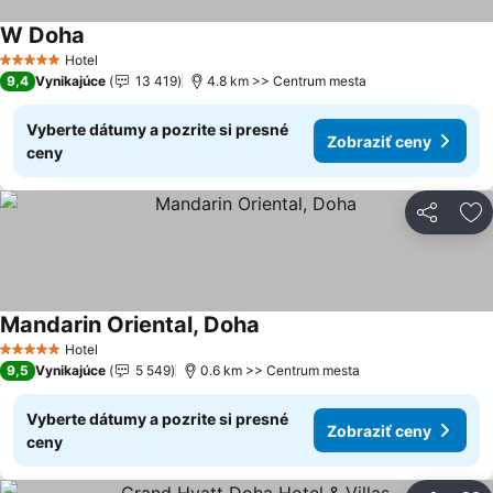
W Doha
Hotel
5 Počet hviezdičiek
9,4
Vynikajúce
13 419
4.8 km >> Centrum mesta
Vyberte dátumy a pozrite si presné
Zobraziť ceny
ceny
Zdieľať
Pr
Mandarin Oriental, Doha
Hotel
5 Počet hviezdičiek
9,5
Vynikajúce
5 549
0.6 km >> Centrum mesta
Vyberte dátumy a pozrite si presné
Zobraziť ceny
ceny