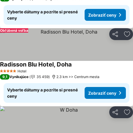
Vyberte dátumy a pozrite si presné
Zobraziť ceny
ceny
Obľúbená voľba
Zdieľať
Pr
Radisson Blu Hotel, Doha
Hotel
5 Počet hviezdičiek
9,1
Vynikajúce
35 459
2.3 km >> Centrum mesta
Vyberte dátumy a pozrite si presné
Zobraziť ceny
ceny
Zdieľať
Pr