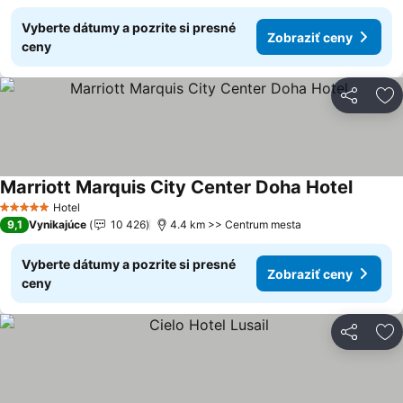
Vyberte dátumy a pozrite si presné
Zobraziť ceny
ceny
Zdieľať
Pr
Marriott Marquis City Center Doha Hotel
Hotel
5 Počet hviezdičiek
9,1
Vynikajúce
10 426
4.4 km >> Centrum mesta
Vyberte dátumy a pozrite si presné
Zobraziť ceny
ceny
Zdieľať
Pr