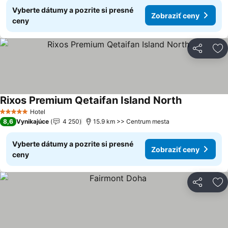
Vyberte dátumy a pozrite si presné
Zobraziť ceny
ceny
Zdieľať
Pr
Rixos Premium Qetaifan Island North
Hotel
5 Počet hviezdičiek
8,6
Vynikajúce
4 250
15.9 km >> Centrum mesta
Vyberte dátumy a pozrite si presné
Zobraziť ceny
ceny
Zdieľať
Pr