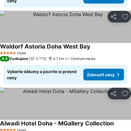
ceny
Zdieľať
Pr
Waldorf Astoria Doha West Bay
Hotel
5 Počet hviezdičiek
9,5
Vynikajúce
5 772
4.7 km >> Centrum mesta
Vyberte dátumy a pozrite si presné
Zobraziť ceny
ceny
Zdieľať
Pr
Alwadi Hotel Doha - MGallery Collection
Hotel