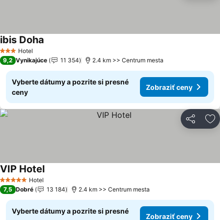
ibis Doha
Hotel
3 Počet hviezdičiek
9,2
Vynikajúce
11 354
2.4 km >> Centrum mesta
Vyberte dátumy a pozrite si presné
Zobraziť ceny
ceny
Zdieľať
Pr
VIP Hotel
Hotel
5 Počet hviezdičiek
7,5
Dobré
13 184
2.4 km >> Centrum mesta
Vyberte dátumy a pozrite si presné
Zobraziť ceny