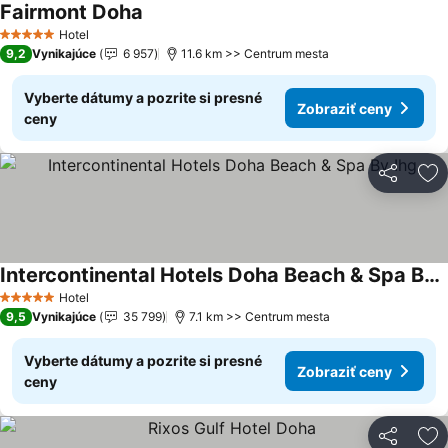
Fairmont Doha
Hotel
5 Počet hviezdičiek
9,2
Vynikajúce
6 957
11.6 km >> Centrum mesta
Vyberte dátumy a pozrite si presné
Zobraziť ceny
ceny
Zdieľať
Pr
Intercontinental Hotels Doha Beach & Spa By Ihg
Hotel
5 Počet hviezdičiek
9,5
Vynikajúce
35 799
7.1 km >> Centrum mesta
Vyberte dátumy a pozrite si presné
Zobraziť ceny
ceny
Zdieľať
Pr