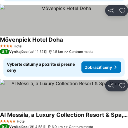
Zdieľať
Pr
Mövenpick Hotel Doha
Hotel
4 Počet hviezdičiek
8,7
Vynikajúce
11 521
1.5 km >> Centrum mesta
Vyberte dátumy a pozrite si presné
Zobraziť ceny
ceny
Zdieľať
Pr
Al Messila, a Luxury Collection Resort & Spa, Doha
Hotel
5 Počet hviezdičiek
9,2
Vynikajúce
4 581
6.0 km >> Centrum mesta