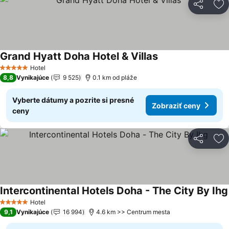
Zdieľať
Pr
Grand Hyatt Doha Hotel & Villas
Hotel
5 Počet hviezdičiek
8,8
Vynikajúce
9 525
0.1 km od pláže
Vyberte dátumy a pozrite si presné
Zobraziť ceny
ceny
Zdieľať
Pr
Intercontinental Hotels Doha - The City By Ihg
Hotel
5 Počet hviezdičiek
9,1
Vynikajúce
16 994
4.6 km >> Centrum mesta