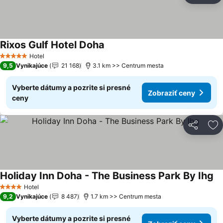
Rixos Gulf Hotel Doha
Hotel
5 Počet hviezdičiek
9,5
Vynikajúce
21 168
3.1 km >> Centrum mesta
Vyberte dátumy a pozrite si presné
Zobraziť ceny
ceny
Zdieľať
Pr
Holiday Inn Doha - The Business Park By Ihg
Hotel
4 Počet hviezdičiek
9,2
Vynikajúce
8 487
1.7 km >> Centrum mesta
Vyberte dátumy a pozrite si presné