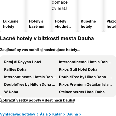
Luxusné
Hotely s
Hotely
Kúpeľné
Pláž
hotely
bazénmi
vhodné
hotely
hotel
pre
domáce
Lacné hotely v blízkosti mesta Dauha
zvieratá
Zaujímať by vás mohli aj nasledujúce hotely...
Retaj Al Rayyan Hotel
Intercontinental Hotels Doha - The City By Ihg
Raffles Doha
Rixos Gulf Hotel Doha
Intercontinental Hotels Doha Beach & Spa By Ihg
DoubleTree by Hilton Doha - Al Sadd
DoubleTree by Hilton Doha Old Town
Rixos Premium Qetaifan Island North
W Doha
Steigenberger Hotel Doha
Horizon Manor Hotel
Radisson Blu Hotel, Doha
Zobraziť všetky pobyty v destinácii Dauha
Crowne Plaza Doha - The Business Park By Ihg
Best Western Plus Doha
Vyhľadávač hotelov
Ázia
Katar
Dauha
Sovereign Hotel
Holiday Inn Doha - The Business Park By Ihg