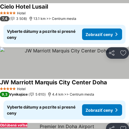
Cielo Hotel Lusail
Hotel
5 Počet hviezdičiek
7,4
3 508
13.1 km >> Centrum mesta
Vyberte dátumy a pozrite si presné
Zobraziť ceny
ceny
Zdieľať
Pr
JW Marriott Marquis City Center Doha
Hotel
5 Počet hviezdičiek
9,3
Vynikajúce
5 610
4.4 km >> Centrum mesta
Vyberte dátumy a pozrite si presné
Zobraziť ceny
ceny
Obľúbená voľba