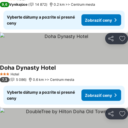
5 Počet hviezdičiek
9,6
Vynikajúce
14 872
0.2 km >> Centrum mesta
Vyberte dátumy a pozrite si presné
Zobraziť ceny
ceny
Zdieľať
Pr
Doha Dynasty Hotel
Hotel
3 Počet hviezdičiek
7,3
5 086
0.6 km >> Centrum mesta
Vyberte dátumy a pozrite si presné
Zobraziť ceny
ceny
Zdieľať
Pr