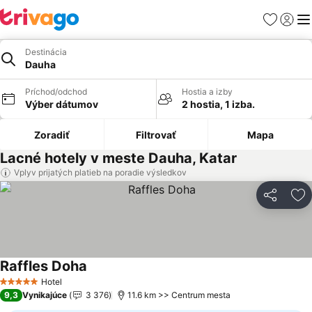
Obľúbené
Prihlási
Me
Destinácia
Dauha
Príchod/odchod
Hostia a izby
Výber dátumov
2 hostia, 1 izba.
Zoradiť
Filtrovať
Mapa
Lacné hotely v meste Dauha, Katar
Vplyv prijatých platieb na poradie výsledkov
Zdieľať
Pr
Raffles Doha
Hotel
5 Počet hviezdičiek
9,3
Vynikajúce
3 376
11.6 km >> Centrum mesta