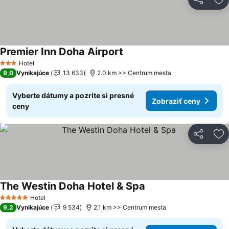
Zdieľať
Pr
Premier Inn Doha Airport
Hotel
3 Počet hviezdičiek
9,0
Vynikajúce
13 633
2.0 km >> Centrum mesta
Vyberte dátumy a pozrite si presné
Zobraziť ceny
ceny
Zdieľať
Pr
The Westin Doha Hotel & Spa
Hotel
5 Počet hviezdičiek
9,2
Vynikajúce
9 534
2.1 km >> Centrum mesta