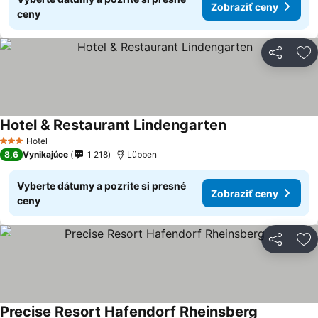
Zobraziť ceny
ceny
Zdieľať
Pr
Hotel & Restaurant Lindengarten
Hotel
3 Počet hviezdičiek
8,6
Vynikajúce
1 218
Lübben
Vyberte dátumy a pozrite si presné
Zobraziť ceny
ceny
Zdieľať
Pr
Precise Resort Hafendorf Rheinsberg