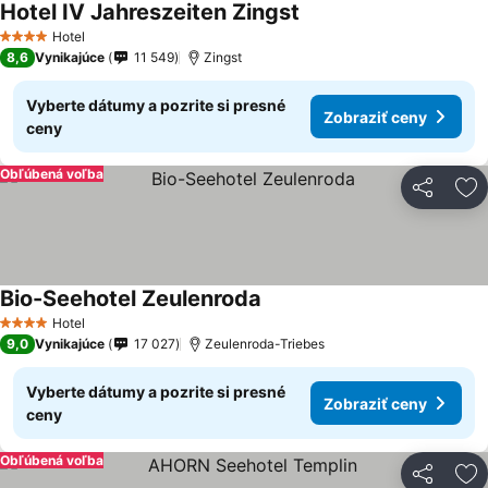
Hotel IV Jahreszeiten Zingst
Hotel
4 Počet hviezdičiek
8,6
Vynikajúce
11 549
Zingst
Vyberte dátumy a pozrite si presné
Zobraziť ceny
ceny
Obľúbená voľba
Zdieľať
Pr
Bio-Seehotel Zeulenroda
Hotel
4 Počet hviezdičiek
9,0
Vynikajúce
17 027
Zeulenroda-Triebes
Vyberte dátumy a pozrite si presné
Zobraziť ceny
ceny
Obľúbená voľba
Zdieľať
Pr