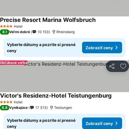
Precise Resort Marina Wolfsbruch
Hotel
4 Počet hviezdičiek
8,1
Veľmi dobré
10 153
Rheinsberg
Vyberte dátumy a pozrite si presné
Zobraziť ceny
ceny
Obľúbená voľba
Zdieľať
Pr
Victor's Residenz-Hotel Teistungenburg
Hotel
4 Počet hviezdičiek
8,8
Vynikajúce
17 313
Teistungen
Vyberte dátumy a pozrite si presné
Zobraziť ceny
ceny