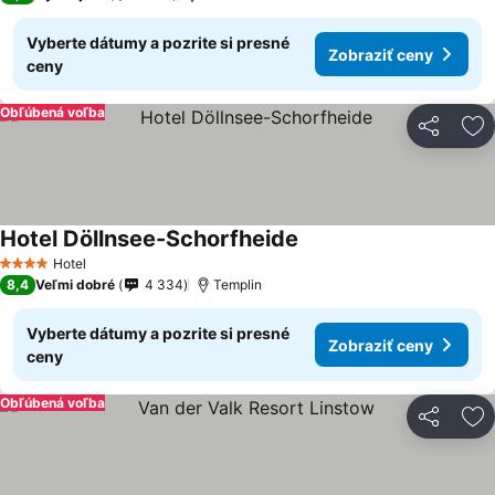
Vyberte dátumy a pozrite si presné
Zobraziť ceny
ceny
Obľúbená voľba
Zdieľať
Pr
Hotel Döllnsee-Schorfheide
Hotel
4 Počet hviezdičiek
8,4
Veľmi dobré
4 334
Templin
Vyberte dátumy a pozrite si presné
Zobraziť ceny
ceny
Obľúbená voľba
Zdieľať
Pr