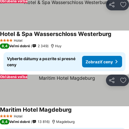
Obľúbená voľba
Zdieľať
Pr
Hotel & Spa Wasserschloss Westerburg
Hotel
4 Počet hviezdičiek
8,4
Veľmi dobré
2 349
Huy
Vyberte dátumy a pozrite si presné
Zobraziť ceny
ceny
Obľúbená voľba
Zdieľať
Pr
Maritim Hotel Magdeburg
Hotel
4 Počet hviezdičiek
8,4
Veľmi dobré
13 816
Magdeburg