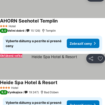
AHORN Seehotel Templin
Hotel
3 Počet hviezdičiek
8,0
Veľmi dobré
15 126
Templin
Vyberte dátumy a pozrite si presné
Zobraziť ceny
ceny
Obľúbená voľba
Zdieľať
Pr
Heide Spa Hotel & Resort
Hotel
4 Počet hviezdičiek
9,0
Vynikajúce
19 247
Bad Düben
Vyberte dátumy a pozrite si presné