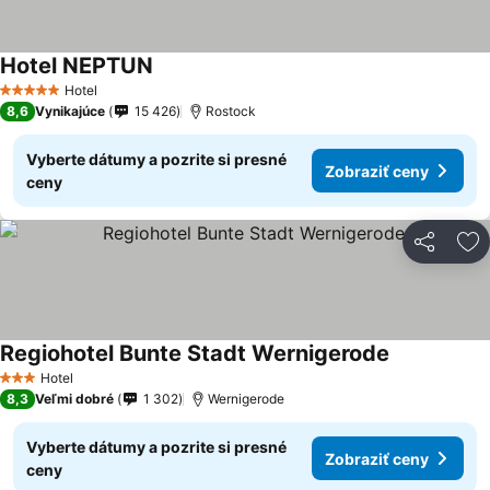
Hotel NEPTUN
Hotel
5 Počet hviezdičiek
8,6
Vynikajúce
15 426
Rostock
Vyberte dátumy a pozrite si presné
Zobraziť ceny
ceny
Zdieľať
Pr
Regiohotel Bunte Stadt Wernigerode
Hotel
3 Počet hviezdičiek
8,3
Veľmi dobré
1 302
Wernigerode
Vyberte dátumy a pozrite si presné
Zobraziť ceny
ceny