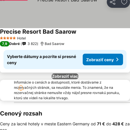
Zdieľať
Pr
Precise Resort Bad Saarow
Hotel
5 Počet hviezdičiek
7,9
Dobré
3 822
Bad Saarow
Vyberte dátumy a pozrite si presné
Zobraziť ceny
ceny
Zobraziť viac
Informácie o cenách a dostupnosti, ktoré dostávame z
rezervačných stránok, sa neustále menia. To znamená, že na
rezervačnej stránke nemusíte vždy nájsť presne rovnakú ponuku,
ktorú ste videli na lokalite trivago.
Cenový rozsah
Ceny za lacné hotely v meste Eastern Germany od
‎71 €
do
‎428 €
za
noc.