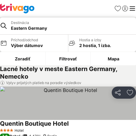
Obľúbené
Prihlási
Me
Destinácia
Eastern Germany
Príchod/odchod
Hostia a izby
Výber dátumov
2 hostia, 1 izba.
Zoradiť
Filtrovať
Mapa
Lacné hotely v meste Eastern Germany,
Nemecko
Vplyv prijatých platieb na poradie výsledkov
Zdieľať
Pr
Quentin Boutique Hotel
Hotel
4 Počet hviezdičiek