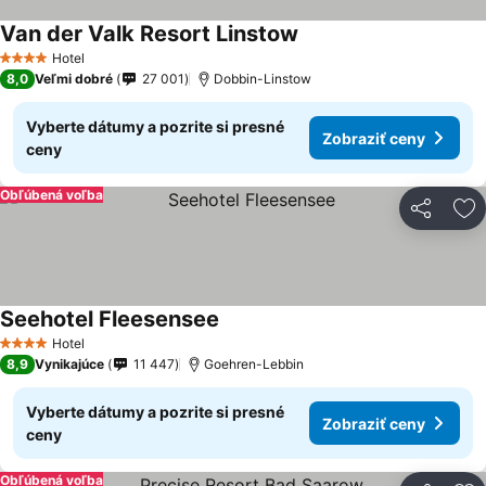
Van der Valk Resort Linstow
Hotel
4 Počet hviezdičiek
8,0
Veľmi dobré
27 001
Dobbin-Linstow
Vyberte dátumy a pozrite si presné
Zobraziť ceny
ceny
Obľúbená voľba
Zdieľať
Pr
Seehotel Fleesensee
Hotel
4 Počet hviezdičiek
8,9
Vynikajúce
11 447
Goehren-Lebbin
Vyberte dátumy a pozrite si presné
Zobraziť ceny
ceny
Obľúbená voľba