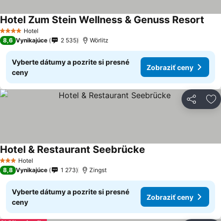
Hotel Zum Stein Wellness & Genuss Resort
Hotel
4 Počet hviezdičiek
8,6
Vynikajúce
2 535
Wörlitz
Vyberte dátumy a pozrite si presné
Zobraziť ceny
ceny
Zdieľať
Pr
Hotel & Restaurant Seebrücke
Hotel
3 Počet hviezdičiek
8,8
Vynikajúce
1 273
Zingst
Vyberte dátumy a pozrite si presné
Zobraziť ceny
ceny