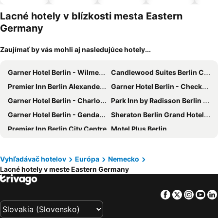
pre
domáce
Lacné hotely v blízkosti mesta Eastern
zvieratá
Germany
Zaujímať by vás mohli aj nasledujúce hotely...
Garner Hotel Berlin - Wilmersdorf By Ihg
Candlewood Suites Berlin Charlottenburg
Premier Inn Berlin Alexanderplatz hotel
Garner Hotel Berlin - Checkpoint Charlie By Ihg
Garner Hotel Berlin - Charlottenburg by IHG
Park Inn by Radisson Berlin Alexanderplatz
Garner Hotel Berlin - Gendarmenmarkt By Ihg
Sheraton Berlin Grand Hotel Esplanade
Premier Inn Berlin City Centre
Motel Plus Berlin
Holiday Inn Express Berlin - Alexanderplatz By Ihg
Hotel Aldea Berlin Centrum
MEININGER Hotel Berlin Tiergarten
Hilton Berlin
Vyhľadávač hotelov
Európa
Nemecko
Lacné hotely v meste Eastern Germany
MEININGER Hotel Berlin East Side Gallery
Garner Hotel Berlin - Spandau By Ihg
a&o Berlin Mitte
Hotel Adlon Kempinski Berlin
Facebook
Twitter
Insta
Yo
Scandic Berlin Potsdamer Platz
a&o Dresden Hauptbahnhof
City Guesthouse Pension Berlin
DORMERO Hotel Greifswald