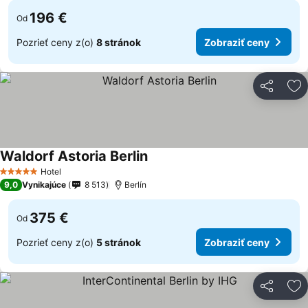
196 €
Od
Pozrieť ceny z(o)
8 stránok
Zobraziť ceny
Zdieľať
Pr
Waldorf Astoria Berlin
Hotel
5 Počet hviezdičiek
9,0
Vynikajúce
8 513
Berlín
375 €
Od
Pozrieť ceny z(o)
5 stránok
Zobraziť ceny
Zdieľať
Pr