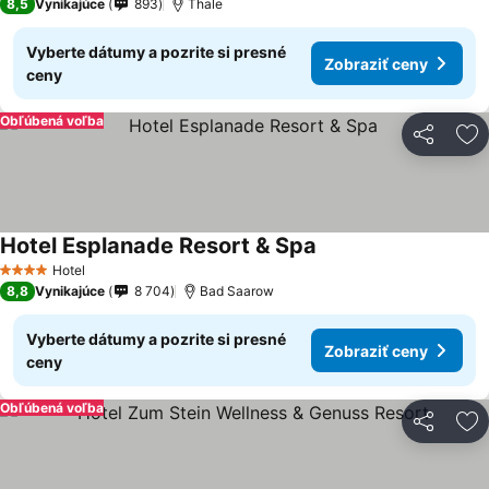
8,5
Vynikajúce
893
Thale
Vyberte dátumy a pozrite si presné
Zobraziť ceny
ceny
Obľúbená voľba
Zdieľať
Pr
Hotel Esplanade Resort & Spa
Hotel
4 Počet hviezdičiek
8,8
Vynikajúce
8 704
Bad Saarow
Vyberte dátumy a pozrite si presné
Zobraziť ceny
ceny
Obľúbená voľba
Zdieľať
Pr