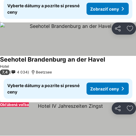
Vyberte dátumy a pozrite si presné
Zobraziť ceny
ceny
Zdieľať
Pr
Seehotel Brandenburg an der Havel
Hotel
7,4
4 034
Beetzsee
Vyberte dátumy a pozrite si presné
Zobraziť ceny
ceny
Obľúbená voľba
Zdieľať
Pr