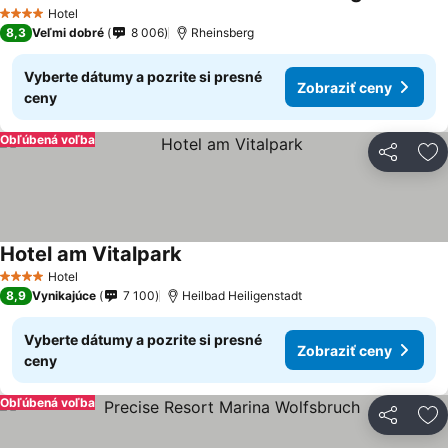
Hotel
4 Počet hviezdičiek
8,3
Veľmi dobré
8 006
Rheinsberg
Vyberte dátumy a pozrite si presné
Zobraziť ceny
ceny
Obľúbená voľba
Zdieľať
Pr
Hotel am Vitalpark
Hotel
4 Počet hviezdičiek
8,9
Vynikajúce
7 100
Heilbad Heiligenstadt
Vyberte dátumy a pozrite si presné
Zobraziť ceny
ceny
Obľúbená voľba
Zdieľať
Pr