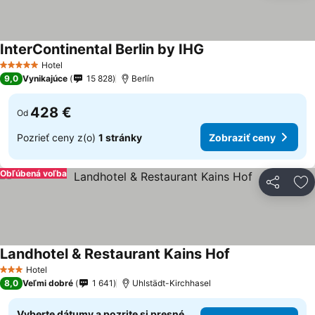
InterContinental Berlin by IHG
Hotel
5 Počet hviezdičiek
9,0
Vynikajúce
15 828
Berlín
428 €
Od
Pozrieť ceny z(o)
1 stránky
Zobraziť ceny
Obľúbená voľba
Zdieľať
Pr
Landhotel & Restaurant Kains Hof
Hotel
3 Počet hviezdičiek
8,0
Veľmi dobré
1 641
Uhlstädt-Kirchhasel
Vyberte dátumy a pozrite si presné