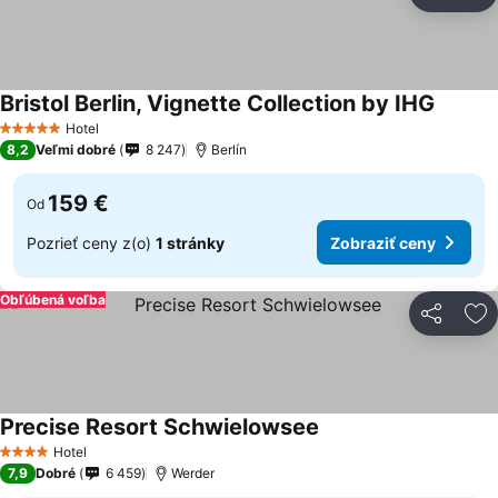
Zdieľať
Pr
Bristol Berlin, Vignette Collection by IHG
Hotel
5 Počet hviezdičiek
8,2
Veľmi dobré
8 247
Berlín
159 €
Od
Pozrieť ceny z(o)
1 stránky
Zobraziť ceny
Obľúbená voľba
Zdieľať
Pr
Precise Resort Schwielowsee
Hotel
4 Počet hviezdičiek
7,9
Dobré
6 459
Werder