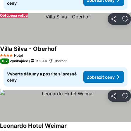
Zobraziť ceny
ceny
Obľúbená voľba
Zdieľať
Pr
Villa Silva - Oberhof
Hotel
4 Počet hviezdičiek
8,7
Vynikajúce
3 399
Oberhof
Vyberte dátumy a pozrite si presné
Zobraziť ceny
ceny
Zdieľať
Pr
Leonardo Hotel Weimar