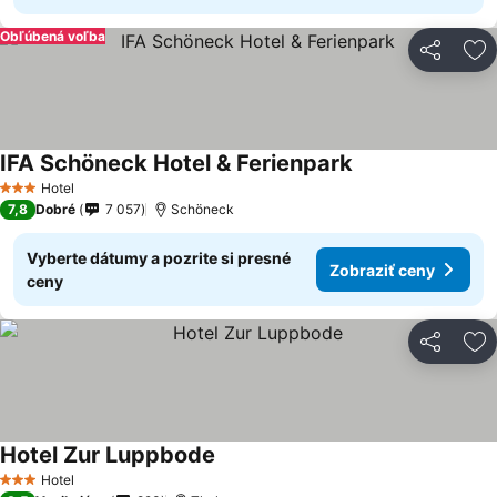
Obľúbená voľba
Zdieľať
Pr
IFA Schöneck Hotel & Ferienpark
Hotel
3 Počet hviezdičiek
7,8
Dobré
7 057
Schöneck
Vyberte dátumy a pozrite si presné
Zobraziť ceny
ceny
Zdieľať
Pr
Hotel Zur Luppbode
Hotel
3 Počet hviezdičiek