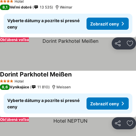
Hotel
4 Počet hviezdičiek
8,1
Veľmi dobré
13 535
Weimar
Vyberte dátumy a pozrite si presné
Zobraziť ceny
ceny
Obľúbená voľba
Zdieľať
Pr
Dorint Parkhotel Meißen
Hotel
4 Počet hviezdičiek
8,6
Vynikajúce
11 810
Meissen
Vyberte dátumy a pozrite si presné
Zobraziť ceny
ceny
Obľúbená voľba
Zdieľať
Pr