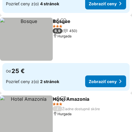
Pozrieť ceny z(o)
4 stránok
Zobraziť ceny
Bosque
Zdieľať
Pridať do obľúbených
3 Počet hviezdičiek
6,9
450
Hurgada
25 €
Od
Pozrieť ceny z(o)
2 stránok
Zobraziť ceny
Hotel Amazonia
Zdieľať
Pridať do obľúbených
3 Počet hviezdičiek
/
Žiadne dostupné skóre
Hurgada