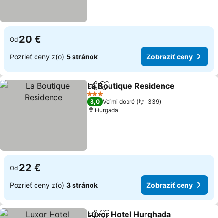
20 €
Od
Pozrieť ceny z(o)
5 stránok
Zobraziť ceny
La Boutique Residence
Zdieľať
Pridať do obľúbených
3 Počet hviezdičiek
8,0
Veľmi dobré
339
Hurgada
22 €
Od
Pozrieť ceny z(o)
3 stránok
Zobraziť ceny
Luxor Hotel Hurghada