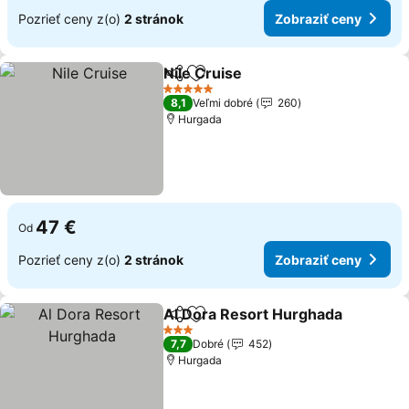
Pozrieť ceny z(o)
2 stránok
Zobraziť ceny
Nile Cruise
Zdieľať
Pridať do obľúbených
5 Počet hviezdičiek
8,1
Veľmi dobré
260
Hurgada
47 €
Od
Pozrieť ceny z(o)
2 stránok
Zobraziť ceny
Al Dora Resort Hurghada
Zdieľať
Pridať do obľúbených
3 Počet hviezdičiek
7,7
Dobré
452
Hurgada