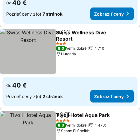
40 €
Od
Pozrieť ceny z(o)
7 stránok
Zobraziť ceny
Swiss Wellness Dive
Zdieľať
Pridať do obľúbených
Resort
3 Počet hviezdičiek
8,0
Veľmi dobré
1 710
Hurgada
40 €
Od
Pozrieť ceny z(o)
2 stránok
Zobraziť ceny
Tivoli Hotel Aqua Park
Zdieľať
Pridať do obľúbených
4 Počet hviezdičiek
8,0
Veľmi dobré
1 473
Sharm El Sheikh