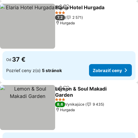
Elaria Hotel Hurgada
Zdieľať
Pridať do obľúbených
3 Počet hviezdičiek
7,2
2 571
Hurgada
37 €
Od
Pozrieť ceny z(o)
5 stránok
Zobraziť ceny
Lemon & Soul Makadi
Zdieľať
Pridať do obľúbených
Garden
3 Počet hviezdičiek
8,6
Vynikajúce
9 435
Hurgada