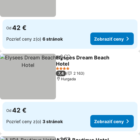
42 €
Od
Pozrieť ceny z(o)
6 stránok
Zobraziť ceny
Elysees Dream Beach
Zdieľať
Pridať do obľúbených
Hotel
4 Počet hviezdičiek
7,4
2 163
Hurgada
42 €
Od
Pozrieť ceny z(o)
3 stránok
Zobraziť ceny