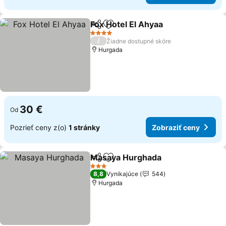
Fox Hotel El Ahyaa
Zdieľať
Pridať do obľúbených
4 Počet hviezdičiek
/
Žiadne dostupné skóre
Hurgada
30 €
Od
Pozrieť ceny z(o)
1 stránky
Zobraziť ceny
Masaya Hurghada
Zdieľať
Pridať do obľúbených
3 Počet hviezdičiek
8,8
Vynikajúce
544
Hurgada