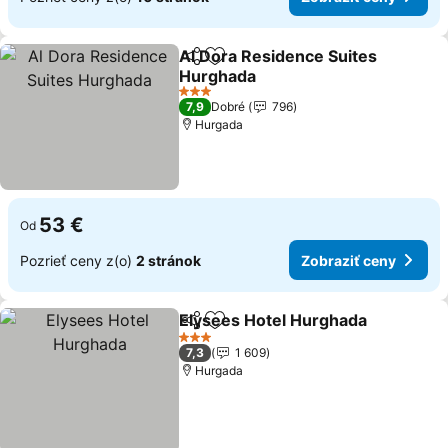
Al Dora Residence Suites
Zdieľať
Pridať do obľúbených
Hurghada
3 Počet hviezdičiek
7,9
Dobré
796
Hurgada
53 €
Od
Pozrieť ceny z(o)
2 stránok
Zobraziť ceny
Elysees Hotel Hurghada
Zdieľať
Pridať do obľúbených
3 Počet hviezdičiek
7,3
1 609
Hurgada