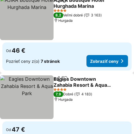
AJIRA Boutique Hotel
Zdieľať
Pridať do obľúbených
Hurghada Marina
4 Počet hviezdičiek
8,2
Veľmi dobré
3 163
Hurgada
46 €
Od
Pozrieť ceny z(o)
7 stránok
Zobraziť ceny
Eagles Downtown
Zdieľať
Pridať do obľúbených
Zahabia Resort & Aqua
Park
4 Počet hviezdičiek
7,9
Dobré
4 183
Hurgada
47 €
Od