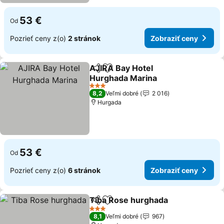
53 €
Od
Pozrieť ceny z(o)
2 stránok
Zobraziť ceny
AJIRA Bay Hotel
Zdieľať
Pridať do obľúbených
Hurghada Marina
3 Počet hviezdičiek
8,2
Veľmi dobré
2 016
Hurgada
53 €
Od
Pozrieť ceny z(o)
6 stránok
Zobraziť ceny
Tiba Rose hurghada
Zdieľať
Pridať do obľúbených
3 Počet hviezdičiek
8,1
Veľmi dobré
967