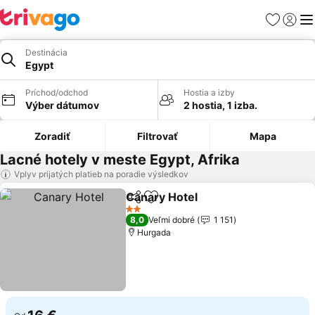
Obľúbené
Prihlási
Me
Destinácia
Egypt
Príchod/odchod
Hostia a izby
Výber dátumov
2 hostia, 1 izba.
Zoradiť
Filtrovať
Mapa
Lacné hotely v meste Egypt, Afrika
Vplyv prijatých platieb na poradie výsledkov
Canary Hotel
Zdieľať
Pridať do obľúbených
2 Počet hviezdičiek
8,0
Veľmi dobré
1 151
Hurgada