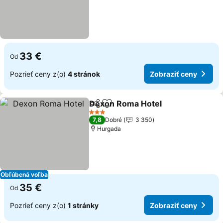
33 €
Od
Pozrieť ceny z(o)
4 stránok
Zobraziť ceny
Dexon Roma Hotel
Zdieľať
Pridať do obľúbených
3 Počet hviezdičiek
7,8
Dobré
3 350
Hurgada
Obľúbená voľba
35 €
Od
Pozrieť ceny z(o)
1 stránky
Zobraziť ceny