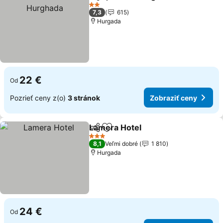
Zdieľať
Pridať do obľúbených
2 Počet hviezdičiek
7,3
615
Hurgada
22 €
Od
Pozrieť ceny z(o)
3 stránok
Zobraziť ceny
Lamera Hotel
Zdieľať
Pridať do obľúbených
3 Počet hviezdičiek
8,1
Veľmi dobré
1 810
Hurgada
24 €
Od