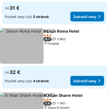
31 €
Od
Pozrieť ceny z(o)
5 stránok
Zobraziť ceny
Dexon Roma Hotel
Zdieľať
Pridať do obľúbených
3 Počet hviezdičiek
6,7
2 862
Hurgada
32 €
Od
Pozrieť ceny z(o)
4 stránok
Zobraziť ceny
El Khan Sharm Hotel
Zdieľať
Pridať do obľúbených
3 Počet hviezdičiek
7,4
1 163
Sharm El Sheikh