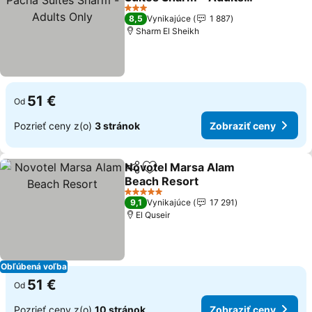
Only
3 Počet hviezdičiek
8,5
Vynikajúce
1 887
Sharm El Sheikh
51 €
Od
Pozrieť ceny z(o)
3 stránok
Zobraziť ceny
Novotel Marsa Alam
Zdieľať
Pridať do obľúbených
Beach Resort
5 Počet hviezdičiek
9,1
Vynikajúce
17 291
El Quseir
Obľúbená voľba
51 €
Od
Pozrieť ceny z(o)
10 stránok
Zobraziť ceny