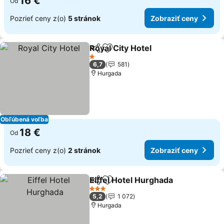
16 €
Od
Pozrieť ceny z(o)
5 stránok
Zobraziť ceny
Royal City Hotel
Zdieľať
Pridať do obľúbených
1 Počet hviezdičiek
6,7
581
Hurgada
Obľúbená voľba
18 €
Od
Pozrieť ceny z(o)
2 stránok
Zobraziť ceny
Eiffel Hotel Hurghada
Zdieľať
Pridať do obľúbených
3 Počet hviezdičiek
5,2
1 072
Hurgada