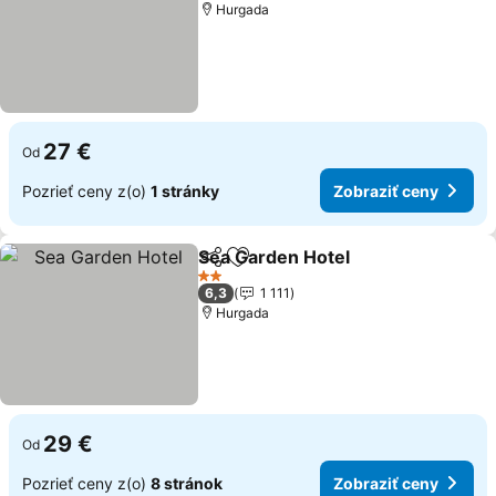
Hurgada
27 €
Od
Pozrieť ceny z(o)
1 stránky
Zobraziť ceny
Sea Garden Hotel
Zdieľať
Pridať do obľúbených
2 Počet hviezdičiek
6,3
1 111
Hurgada
29 €
Od
Pozrieť ceny z(o)
8 stránok
Zobraziť ceny