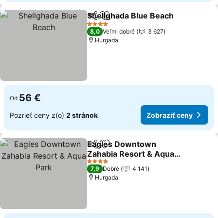
Shellghada Blue Beach
Zdieľať
Pridať do obľúbených
4 Počet hviezdičiek
8,0
Veľmi dobré
3 627
Hurgada
56 €
Od
Pozrieť ceny z(o)
2 stránok
Zobraziť ceny
Eagles Downtown
Zdieľať
Pridať do obľúbených
Zahabia Resort & Aqua
Park
4 Počet hviezdičiek
7,9
Dobré
4 141
Hurgada