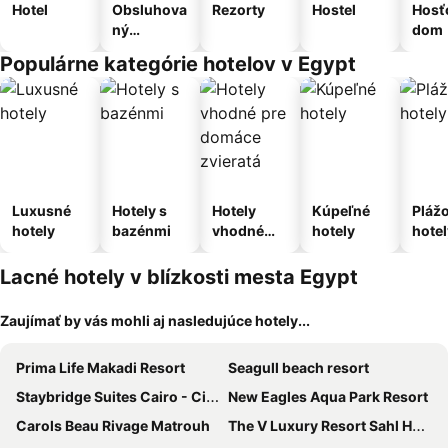
Hotel
Obsluhova
Rezorty
Hostel
Hosť
ný
dom
apartmán
Populárne kategórie hotelov v Egypt
Luxusné
Hotely s
Hotely
Kúpeľné
Pláž
hotely
bazénmi
vhodné
hotely
hotel
pre
domáce
Lacné hotely v blízkosti mesta Egypt
zvieratá
Zaujímať by vás mohli aj nasledujúce hotely...
Prima Life Makadi Resort
Seagull beach resort
Staybridge Suites Cairo - Citystars by IHG
New Eagles Aqua Park Resort
Carols Beau Rivage Matrouh
The V Luxury Resort Sahl Hasheesh