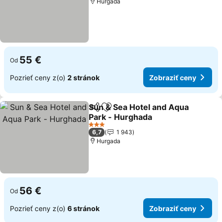
Hurgada
55 €
Od
Pozrieť ceny z(o)
2 stránok
Zobraziť ceny
Sun & Sea Hotel and Aqua
Zdieľať
Pridať do obľúbených
Park - Hurghada
3 Počet hviezdičiek
6,7
1 943
Hurgada
56 €
Od
Pozrieť ceny z(o)
6 stránok
Zobraziť ceny