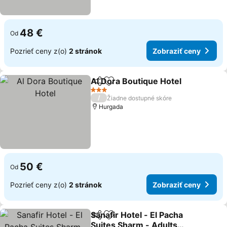
48 €
Od
Pozrieť ceny z(o)
2 stránok
Zobraziť ceny
Al Dora Boutique Hotel
Zdieľať
Pridať do obľúbených
3 Počet hviezdičiek
/
Žiadne dostupné skóre
Hurgada
50 €
Od
Pozrieť ceny z(o)
2 stránok
Zobraziť ceny
Sanafir Hotel - El Pacha
Zdieľať
Pridať do obľúbených
Suites Sharm - Adults