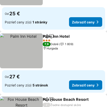
25 €
Od
Pozrieť ceny z(o)
1 stránky
Zobraziť ceny
Palm Inn Hotel
Zdieľať
Pridať do obľúbených
3 Počet hviezdičiek
7,9
Dobré
1 809
Hurgada
27 €
Od
Pozrieť ceny z(o)
5 stránok
Zobraziť ceny
Fox House Beach Resort
Zdieľať
Pridať do obľúbených
/
Žiadne dostupné skóre