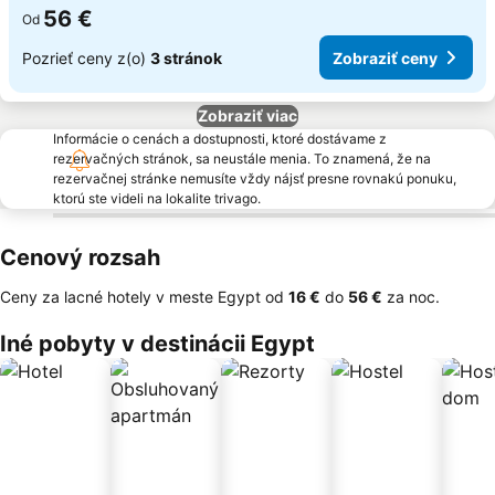
56 €
Od
Pozrieť ceny z(o)
3 stránok
Zobraziť ceny
Zobraziť viac
Informácie o cenách a dostupnosti, ktoré dostávame z
rezervačných stránok, sa neustále menia. To znamená, že na
rezervačnej stránke nemusíte vždy nájsť presne rovnakú ponuku,
ktorú ste videli na lokalite trivago.
Cenový rozsah
Ceny za lacné hotely v meste Egypt od
‎16 €
do
‎56 €
za noc.
Iné pobyty v destinácii Egypt