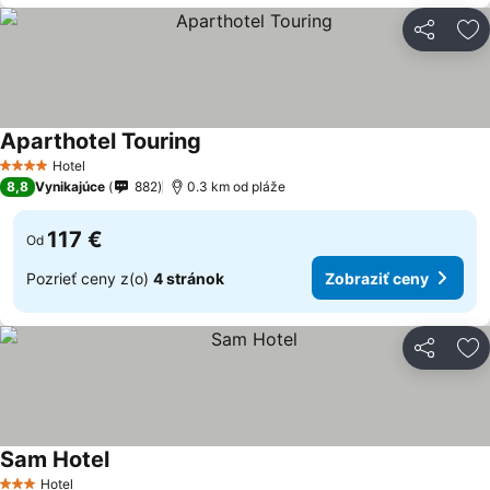
Zdieľať
Pr
Aparthotel Touring
Hotel
4 Počet hviezdičiek
8,8
Vynikajúce
882
0.3 km od pláže
117 €
Od
Pozrieť ceny z(o)
4 stránok
Zobraziť ceny
Zdieľať
Pr
Sam Hotel
Hotel