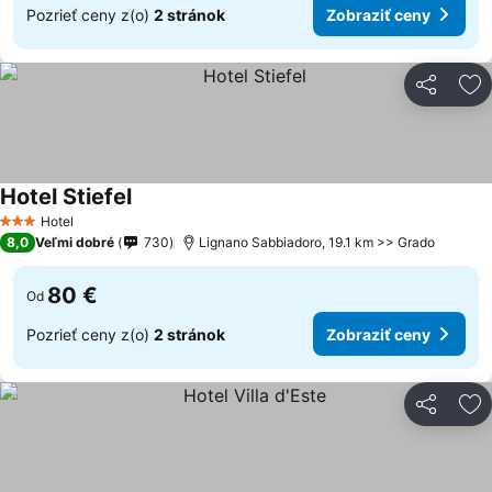
Pozrieť ceny z(o)
2 stránok
Zobraziť ceny
Zdieľať
Pr
Hotel Stiefel
Hotel
3 Počet hviezdičiek
8,0
Veľmi dobré
730
Lignano Sabbiadoro, 19.1 km >> Grado
80 €
Od
Pozrieť ceny z(o)
2 stránok
Zobraziť ceny
Zdieľať
Pr