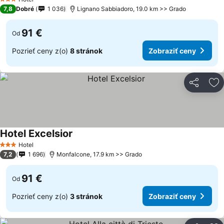
3 Počet hviezdičiek
7,8
Dobré
1 036
Lignano Sabbiadoro, 19.0 km >> Grado
91 €
Od
Pozrieť ceny z(o)
8 stránok
Zobraziť ceny
Zdieľať
Pr
Hotel Excelsior
Hotel
3 Počet hviezdičiek
7,2
1 696
Monfalcone, 17.9 km >> Grado
91 €
Od
Pozrieť ceny z(o)
3 stránok
Zobraziť ceny