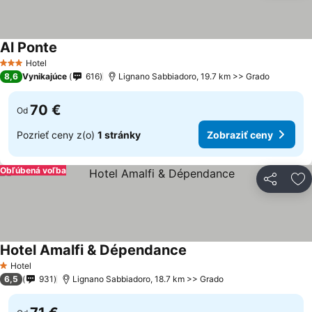
Al Ponte
Hotel
3 Počet hviezdičiek
8,6
Vynikajúce
616
Lignano Sabbiadoro, 19.7 km >> Grado
70 €
Od
Pozrieť ceny z(o)
1 stránky
Zobraziť ceny
Obľúbená voľba
Zdieľať
Pr
Hotel Amalfi & Dépendance
Hotel
1 Počet hviezdičiek
6,5
931
Lignano Sabbiadoro, 18.7 km >> Grado