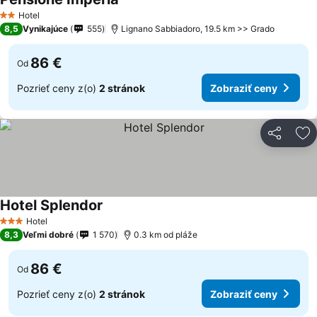
Hotel
2 Počet hviezdičiek
8,5
Vynikajúce
555
Lignano Sabbiadoro, 19.5 km >> Grado
86 €
Od
Pozrieť ceny z(o)
2 stránok
Zobraziť ceny
Zdieľať
Pr
Hotel Splendor
Hotel
3 Počet hviezdičiek
8,3
Veľmi dobré
1 570
0.3 km od pláže
86 €
Od
Pozrieť ceny z(o)
2 stránok
Zobraziť ceny