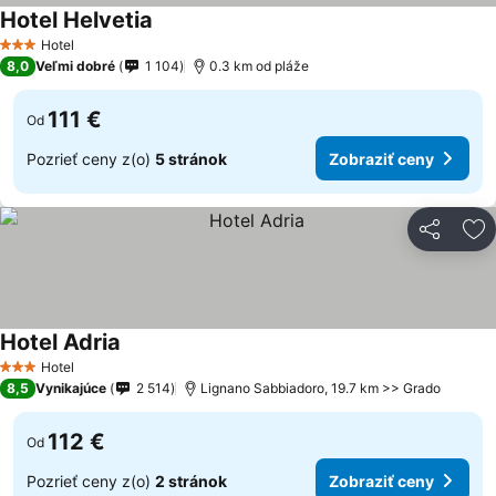
Hotel Helvetia
Hotel
3 Počet hviezdičiek
8,0
Veľmi dobré
1 104
0.3 km od pláže
111 €
Od
Pozrieť ceny z(o)
5 stránok
Zobraziť ceny
Zdieľať
Pr
Hotel Adria
Hotel
3 Počet hviezdičiek
8,5
Vynikajúce
2 514
Lignano Sabbiadoro, 19.7 km >> Grado
112 €
Od
Pozrieť ceny z(o)
2 stránok
Zobraziť ceny