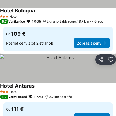
Hotel Bologna
Hotel
3 Počet hviezdičiek
8,7
Vynikajúce
1 068
Lignano Sabbiadoro, 19.7 km >> Grado
109 €
Od
Pozrieť ceny z(o)
2 stránok
Zobraziť ceny
Zdieľať
Pr
Hotel Antares
Hotel
3 Počet hviezdičiek
8,2
Veľmi dobré
1 724
0.2 km od pláže
111 €
Od