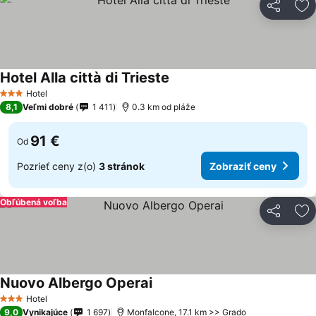
Zdieľať
Pr
Hotel Alla città di Trieste
Hotel
3 Počet hviezdičiek
8,1
Veľmi dobré
1 411
0.3 km od pláže
91 €
Od
Pozrieť ceny z(o)
3 stránok
Zobraziť ceny
Obľúbená voľba
Zdieľať
Pr
Nuovo Albergo Operai
Hotel
3 Počet hviezdičiek
9,0
Vynikajúce
1 697
Monfalcone, 17.1 km >> Grado