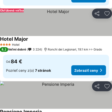
Obľúbená voľba
Zdieľať
Pr
Hotel Major
Hotel
4 Počet hviezdičiek
8,2
Veľmi dobré
3 224
Ronchi dei Legionari, 19.1 km >> Grado
84 €
Od
Pozrieť ceny z(o)
7 stránok
Zobraziť ceny
Zdieľať
Pr
Pensione Imperia