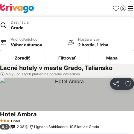
Obľúbené
Prihlási
Me
Destinácia
Grado
Príchod/odchod
Hostia a izby
Výber dátumov
2 hostia, 1 izba.
Zoradiť
Filtrovať
Mapa
Lacné hotely v meste Grado, Taliansko
Vplyv prijatých platieb na poradie výsledkov
Zdieľať
Pr
Hotel Ambra
Hotel
3 Počet hviezdičiek
6,2
2 081
Lignano Sabbiadoro, 19.5 km >> Grado