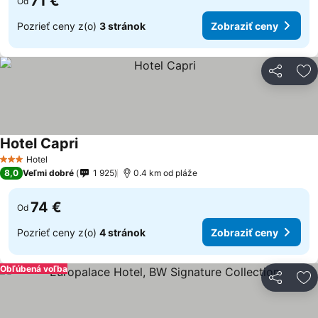
71 €
Od
Pozrieť ceny z(o)
3 stránok
Zobraziť ceny
Zdieľať
Pr
Hotel Capri
Hotel
3 Počet hviezdičiek
8,0
Veľmi dobré
1 925
0.4 km od pláže
74 €
Od
Pozrieť ceny z(o)
4 stránok
Zobraziť ceny
Obľúbená voľba
Zdieľať
Pr