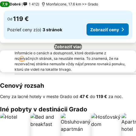
3 Počet hviezdičiek
7,9
Dobré
1 412
Monfalcone, 17.6 km >> Grado
119 €
Od
Pozrieť ceny z(o)
3 stránok
Zobraziť ceny
Zobraziť viac
Informácie o cenách a dostupnosti, ktoré dostávame z
rezervačných stránok, sa neustále menia. To znamená, že na
rezervačnej stránke nemusíte vždy nájsť presne rovnakú ponuku,
ktorú ste videli na lokalite trivago.
Cenový rozsah
Ceny za lacné hotely v meste Grado od
‎47 €
do
‎119 €
za noc.
Iné pobyty v destinácii Grado