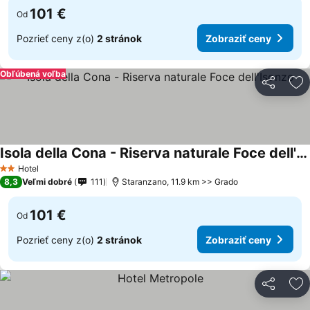
101 €
Od
Pozrieť ceny z(o)
2 stránok
Zobraziť ceny
Obľúbená voľba
Zdieľať
Pr
Isola della Cona - Riserva naturale Foce dell'Isonzo
Hotel
2 Počet hviezdičiek
8,3
Veľmi dobré
111
Staranzano, 11.9 km >> Grado
101 €
Od
Pozrieť ceny z(o)
2 stránok
Zobraziť ceny
Zdieľať
Pr