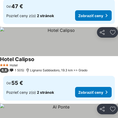
47 €
Od
Pozrieť ceny z(o)
2 stránok
Zobraziť ceny
Zdieľať
Pr
Hotel Calipso
Hotel
3 Počet hviezdičiek
6,8
1 505
Lignano Sabbiadoro, 19.3 km >> Grado
55 €
Od
Pozrieť ceny z(o)
2 stránok
Zobraziť ceny
Zdieľať
Pr