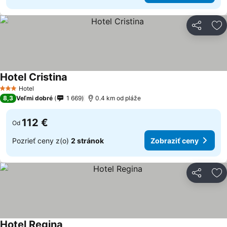
Zdieľať
Pr
Hotel Cristina
Hotel
3 Počet hviezdičiek
8,3
Veľmi dobré
1 669
0.4 km od pláže
112 €
Od
Pozrieť ceny z(o)
2 stránok
Zobraziť ceny
Zdieľať
Pr
Hotel Regina