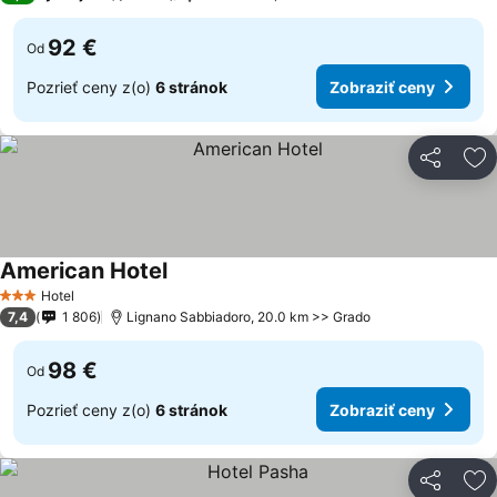
92 €
Od
Pozrieť ceny z(o)
6 stránok
Zobraziť ceny
Zdieľať
Pr
American Hotel
Hotel
3 Počet hviezdičiek
7,4
1 806
Lignano Sabbiadoro, 20.0 km >> Grado
98 €
Od
Pozrieť ceny z(o)
6 stránok
Zobraziť ceny
Zdieľať
Pr