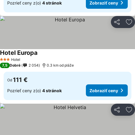
Pozrieť ceny z(o)
4 stránok
Zobraziť ceny
Zdieľať
Pr
Hotel Europa
Hotel
3 Počet hviezdičiek
7,5
Dobré
2 054
0.3 km od pláže
111 €
Od
Pozrieť ceny z(o)
4 stránok
Zobraziť ceny
Zdieľať
Pr