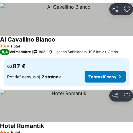
Zdieľať
Pr
Al Cavallino Bianco
Hotel
3 Počet hviezdičiek
8,4
Veľmi dobré
863
Lignano Sabbiadoro, 19.6 km >> Grado
87 €
Od
Pozrieť ceny z(o)
2 stránok
Zobraziť ceny
Zdieľať
Pr
Hotel Romantik
Hotel