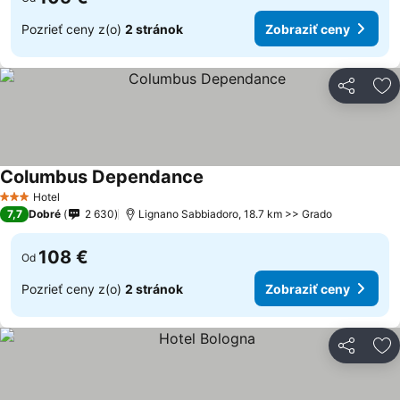
Pozrieť ceny z(o)
2 stránok
Zobraziť ceny
Zdieľať
Pr
Columbus Dependance
Hotel
3 Počet hviezdičiek
7,7
Dobré
2 630
Lignano Sabbiadoro, 18.7 km >> Grado
108 €
Od
Pozrieť ceny z(o)
2 stránok
Zobraziť ceny
Zdieľať
Pr