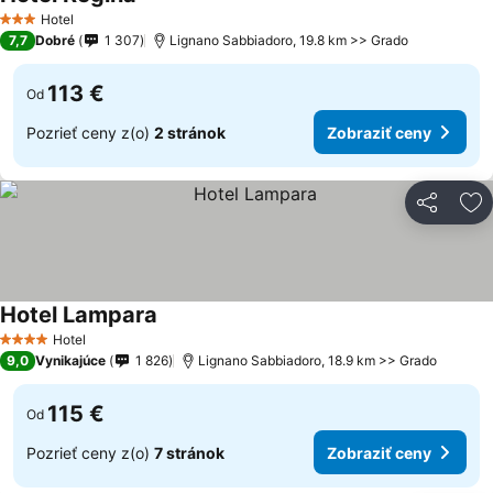
Hotel
3 Počet hviezdičiek
7,7
Dobré
1 307
Lignano Sabbiadoro, 19.8 km >> Grado
113 €
Od
Pozrieť ceny z(o)
2 stránok
Zobraziť ceny
Zdieľať
Pr
Hotel Lampara
Hotel
4 Počet hviezdičiek
9,0
Vynikajúce
1 826
Lignano Sabbiadoro, 18.9 km >> Grado
115 €
Od
Pozrieť ceny z(o)
7 stránok
Zobraziť ceny