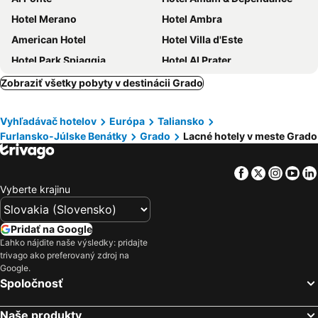
Hotel Merano
Hotel Ambra
American Hotel
Hotel Villa d'Este
Hotel Park Spiaggia
Hotel Al Prater
Hotel Romantik
Ca' Laguna
Zobraziť všetky pobyty v destinácii Grado
Hotel Stiefel
Hotel Adria
Vyhľadávač hotelov
Európa
Taliansko
Hotel Bellavista
Pensione Imperia
Furlansko-Júlske Benátky
Grado
Lacné hotely v meste Grado
Hotel Calipso
Hotel Eliani
Laguna Palace Hotel Grado
Aparthotel Touring
Facebook
Twitter
Insta
Yo
Hotel Alla città di Trieste
Columbus Dependance
Vyberte krajinu
Hotel Miramare
Hotel Florida
Hotel Rialto
Hotel Fonzari
Pridať na Google
Ľahko nájdite naše výsledky: pridajte
Grand Hotel Playa
Hotel Europa
trivago ako preferovaný zdroj na
Hotel Argentina
Europalace Hotel, BW Signature Collection
Google.
Spoločnosť
Attianese Hotel Restaurant
Rialto
Hotel Ai Pini
Grand Hotel Astoria
Naše produkty