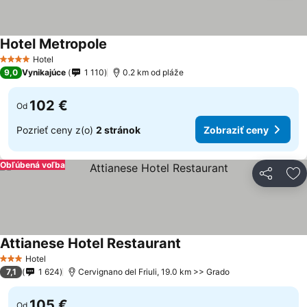
Hotel Metropole
Hotel
4 Počet hviezdičiek
9,0
Vynikajúce
1 110
0.2 km od pláže
102 €
Od
Pozrieť ceny z(o)
2 stránok
Zobraziť ceny
Obľúbená voľba
Zdieľať
Pr
Attianese Hotel Restaurant
Hotel
3 Počet hviezdičiek
7,1
1 624
Cervignano del Friuli, 19.0 km >> Grado
105 €
Od