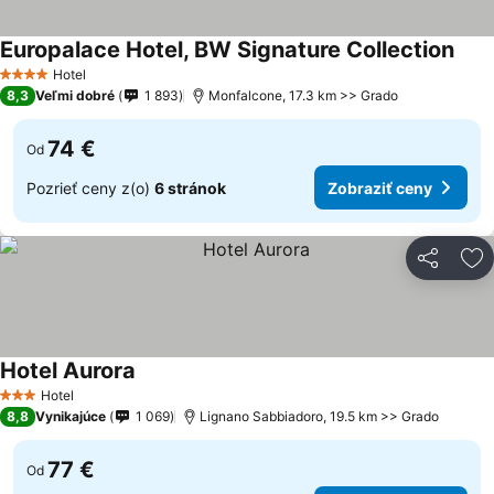
Europalace Hotel, BW Signature Collection
Hotel
4 Počet hviezdičiek
8,3
Veľmi dobré
1 893
Monfalcone, 17.3 km >> Grado
74 €
Od
Pozrieť ceny z(o)
6 stránok
Zobraziť ceny
Zdieľať
Pr
Hotel Aurora
Hotel
3 Počet hviezdičiek
8,8
Vynikajúce
1 069
Lignano Sabbiadoro, 19.5 km >> Grado
77 €
Od