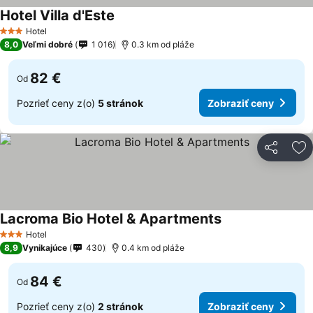
Hotel Villa d'Este
Hotel
3 Počet hviezdičiek
8,0
Veľmi dobré
1 016
0.3 km od pláže
82 €
Od
Pozrieť ceny z(o)
5 stránok
Zobraziť ceny
Zdieľať
Pr
Lacroma Bio Hotel & Apartments
Hotel
3 Počet hviezdičiek
8,9
Vynikajúce
430
0.4 km od pláže
84 €
Od
Pozrieť ceny z(o)
2 stránok
Zobraziť ceny