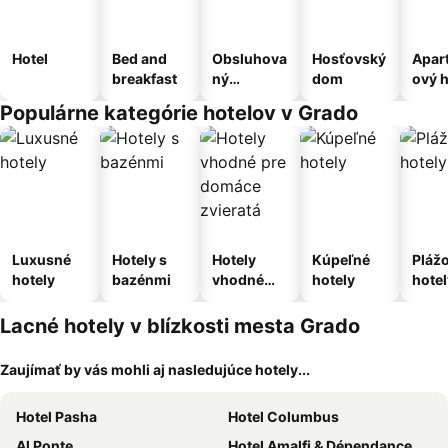
Hotel
Bed and
Obsluhova
Hosťovský
Apar
breakfast
ný
dom
ový h
apartmán
Populárne kategórie hotelov v Grado
Luxusné
Hotely s
Hotely
Kúpeľné
Pláž
hotely
bazénmi
vhodné
hotely
hotel
pre
domáce
Lacné hotely v blízkosti mesta Grado
zvieratá
Zaujímať by vás mohli aj nasledujúce hotely...
Hotel Pasha
Hotel Columbus
Al Ponte
Hotel Amalfi & Dépendance