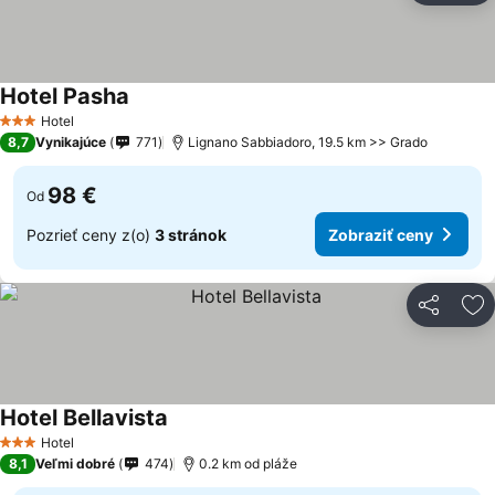
Hotel Pasha
Hotel
3 Počet hviezdičiek
8,7
Vynikajúce
771
Lignano Sabbiadoro, 19.5 km >> Grado
98 €
Od
Pozrieť ceny z(o)
3 stránok
Zobraziť ceny
Zdieľať
Pr
Hotel Bellavista
Hotel
3 Počet hviezdičiek
8,1
Veľmi dobré
474
0.2 km od pláže