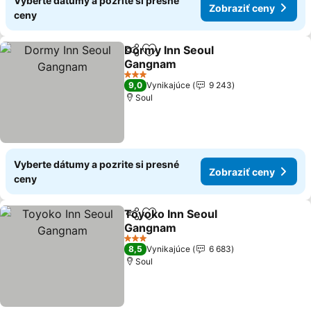
Vyberte dátumy a pozrite si presné
Zobraziť ceny
ceny
Dormy Inn Seoul
Zdieľať
Pridať do obľúbených
Gangnam
3 Počet hviezdičiek
9,0
Vynikajúce
9 243
Soul
Vyberte dátumy a pozrite si presné
Zobraziť ceny
ceny
Toyoko Inn Seoul
Zdieľať
Pridať do obľúbených
Gangnam
3 Počet hviezdičiek
8,5
Vynikajúce
6 683
Soul