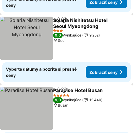
Zobraziť ceny
ceny
Solaria Nishitetsu Hotel
Zdieľať
Pridať do obľúbených
Seoul Myeongdong
3 Počet hviezdičiek
9,0
Vynikajúce
9 252
Soul
Vyberte dátumy a pozrite si presné
Zobraziť ceny
ceny
Paradise Hotel Busan
Zdieľať
Pridať do obľúbených
5 Počet hviezdičiek
9,0
Vynikajúce
12 440
Busan