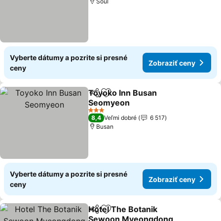
Soul
Vyberte dátumy a pozrite si presné
Zobraziť ceny
ceny
Toyoko Inn Busan
Zdieľať
Pridať do obľúbených
Seomyeon
3 Počet hviezdičiek
8,4
Veľmi dobré
6 517
Busan
Vyberte dátumy a pozrite si presné
Zobraziť ceny
ceny
Hotel The Botanik
Zdieľať
Pridať do obľúbených
Sewoon Myeongdong