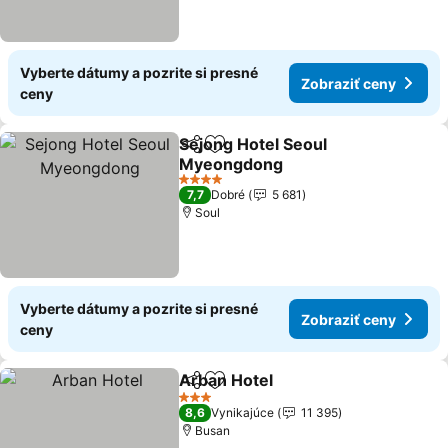
Vyberte dátumy a pozrite si presné
Zobraziť ceny
ceny
Sejong Hotel Seoul
Zdieľať
Pridať do obľúbených
Myeongdong
4 Počet hviezdičiek
7,7
Dobré
5 681
Soul
Vyberte dátumy a pozrite si presné
Zobraziť ceny
ceny
Arban Hotel
Zdieľať
Pridať do obľúbených
3 Počet hviezdičiek
8,6
Vynikajúce
11 395
Busan