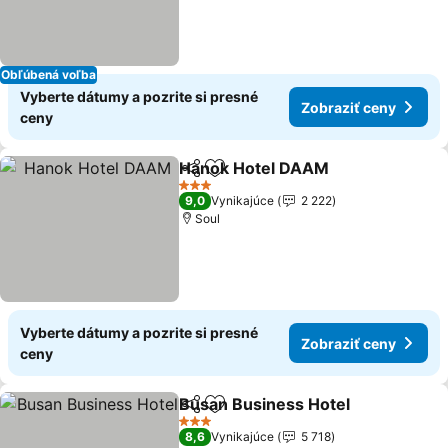
Obľúbená voľba
Vyberte dátumy a pozrite si presné
Zobraziť ceny
ceny
Hanok Hotel DAAM
Zdieľať
Pridať do obľúbených
3 Počet hviezdičiek
9,0
Vynikajúce
2 222
Soul
Vyberte dátumy a pozrite si presné
Zobraziť ceny
ceny
Busan Business Hotel
Zdieľať
Pridať do obľúbených
3 Počet hviezdičiek
8,6
Vynikajúce
5 718