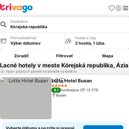
Obľúbené
Prihlási
Me
Destinácia
Kórejská republika
Príchod/odchod
Hostia a izby
Výber dátumov
2 hostia, 1 izba.
Zoradiť
Filtrovať
Mapa
Lacné hotely v meste Kórejská republika, Ázia
Vplyv prijatých platieb na poradie výsledkov
Lotte Hotel Busan
Zdieľať
Pridať do obľúbených
5 Počet hviezdičiek
9,1
Vynikajúce
15 775
Busan
Vyberte dátumy a pozrite si presné