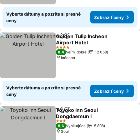
Vyberte dátumy a pozrite si presné
Zobraziť ceny
ceny
Golden Tulip Incheon
Zdieľať
Pridať do obľúbených
Airport Hotel
4 Počet hviezdičiek
8,4
Veľmi dobré
12 058
Inčchon
Vyberte dátumy a pozrite si presné
Zobraziť ceny
ceny
Toyoko Inn Seoul
Zdieľať
Pridať do obľúbených
Dongdaemun I
3 Počet hviezdičiek
8,6
Vynikajúce
5 898
Soul