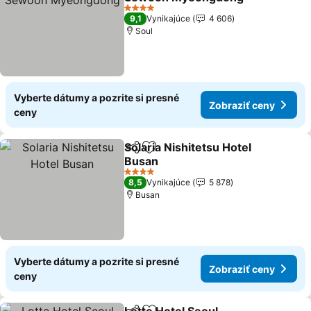
4 Počet hviezdičiek
9,1
Vynikajúce
4 606
Soul
Vyberte dátumy a pozrite si presné
Zobraziť ceny
ceny
Solaria Nishitetsu Hotel
Zdieľať
Pridať do obľúbených
Busan
4 Počet hviezdičiek
8,5
Vynikajúce
5 878
Busan
Vyberte dátumy a pozrite si presné
Zobraziť ceny
ceny