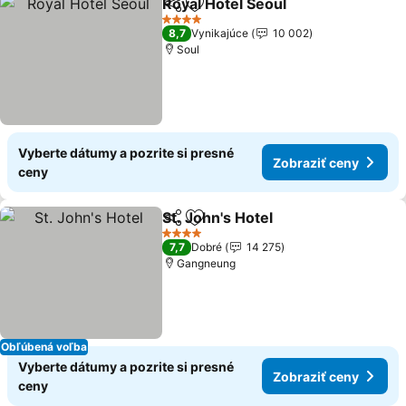
Royal Hotel Seoul
Zdieľať
Pridať do obľúbených
4 Počet hviezdičiek
8,7
Vynikajúce
10 002
Soul
Vyberte dátumy a pozrite si presné
Zobraziť ceny
ceny
St. John's Hotel
Zdieľať
Pridať do obľúbených
4 Počet hviezdičiek
7,7
Dobré
14 275
Gangneung
Obľúbená voľba
Vyberte dátumy a pozrite si presné
Zobraziť ceny
ceny