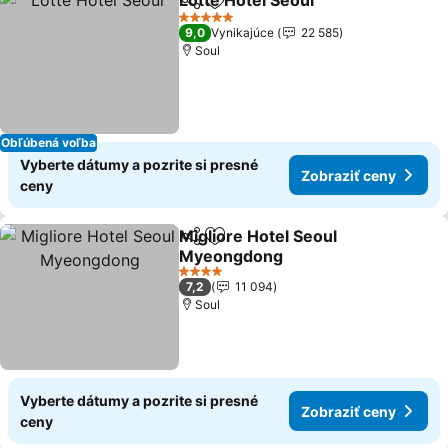
Lotte Hotel Seoul
Zdieľať
Pridať do obľúbených
5 Počet hviezdičiek
9,0
Vynikajúce
22 585
Soul
Obľúbená voľba
Vyberte dátumy a pozrite si presné
Zobraziť ceny
ceny
Migliore Hotel Seoul
Zdieľať
Pridať do obľúbených
Myeongdong
4 Počet hviezdičiek
7,2
11 094
Soul
Vyberte dátumy a pozrite si presné
Zobraziť ceny
ceny