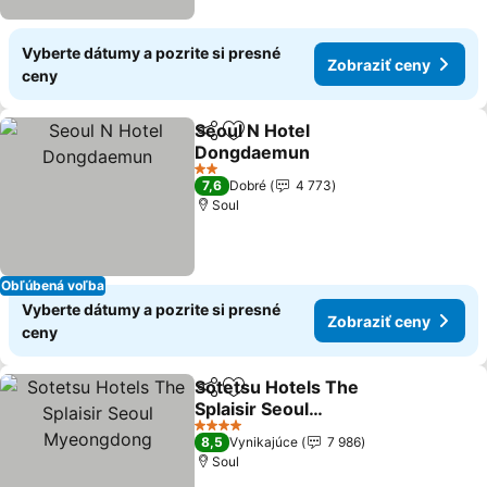
Vyberte dátumy a pozrite si presné
Zobraziť ceny
ceny
Seoul N Hotel
Zdieľať
Pridať do obľúbených
Dongdaemun
2 Počet hviezdičiek
7,6
Dobré
4 773
Soul
Obľúbená voľba
Vyberte dátumy a pozrite si presné
Zobraziť ceny
ceny
Sotetsu Hotels The
Zdieľať
Pridať do obľúbených
Splaisir Seoul
Myeongdong
4 Počet hviezdičiek
8,5
Vynikajúce
7 986
Soul