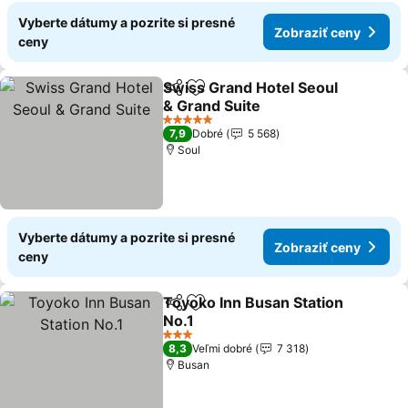
Vyberte dátumy a pozrite si presné
Zobraziť ceny
ceny
Swiss Grand Hotel Seoul
Zdieľať
Pridať do obľúbených
& Grand Suite
5 Počet hviezdičiek
7,9
Dobré
5 568
Soul
Vyberte dátumy a pozrite si presné
Zobraziť ceny
ceny
Toyoko Inn Busan Station
Zdieľať
Pridať do obľúbených
No.1
3 Počet hviezdičiek
8,3
Veľmi dobré
7 318
Busan