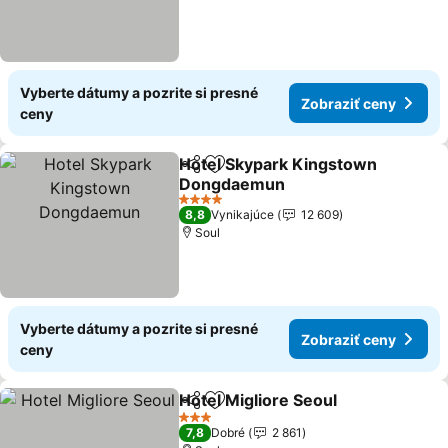
Vyberte dátumy a pozrite si presné
Zobraziť ceny
ceny
Hotel Skypark Kingstown
Zdieľať
Pridať do obľúbených
Dongdaemun
4 Počet hviezdičiek
8,8
Vynikajúce
12 609
Soul
Vyberte dátumy a pozrite si presné
Zobraziť ceny
ceny
Hotel Migliore Seoul
Zdieľať
Pridať do obľúbených
3 Počet hviezdičiek
7,8
Dobré
2 861