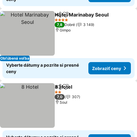
Hotel Marinabay Seoul
Zdieľať
Pridať do obľúbených
4 Počet hviezdičiek
7,8
Dobré
3 149
Gimpo
Obľúbená voľba
Vyberte dátumy a pozrite si presné
Zobraziť ceny
ceny
8 Hotel
Zdieľať
Pridať do obľúbených
2 Počet hviezdičiek
7,0
307
Soul