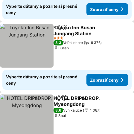
Vyberte dátumy a pozrite si presné
Zobraziť ceny
ceny
Toyoko Inn Busan
Zdieľať
Pridať do obľúbených
Jungang Station
3 Počet hviezdičiek
8,3
Veľmi dobré
9 376
Busan
Vyberte dátumy a pozrite si presné
Zobraziť ceny
ceny
HOTEL DRIP&DROP,
Zdieľať
Pridať do obľúbených
Myeongdong
8,6
Vynikajúce
1 087
Soul