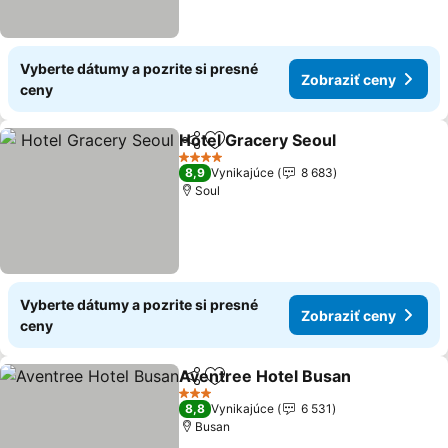
Vyberte dátumy a pozrite si presné
Zobraziť ceny
ceny
Hotel Gracery Seoul
Zdieľať
Pridať do obľúbených
4 Počet hviezdičiek
8,9
Vynikajúce
8 683
Soul
Vyberte dátumy a pozrite si presné
Zobraziť ceny
ceny
Aventree Hotel Busan
Zdieľať
Pridať do obľúbených
3 Počet hviezdičiek
8,8
Vynikajúce
6 531
Busan