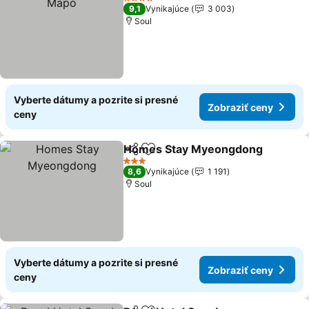
4 Počet hviezdičiek
9,1
Vynikajúce
3 003
Soul
Vyberte dátumy a pozrite si presné
Zobraziť ceny
ceny
Homes Stay Myeongdong
Zdieľať
Pridať do obľúbených
3 Počet hviezdičiek
8,6
Vynikajúce
1 191
Soul
Vyberte dátumy a pozrite si presné
Zobraziť ceny
ceny