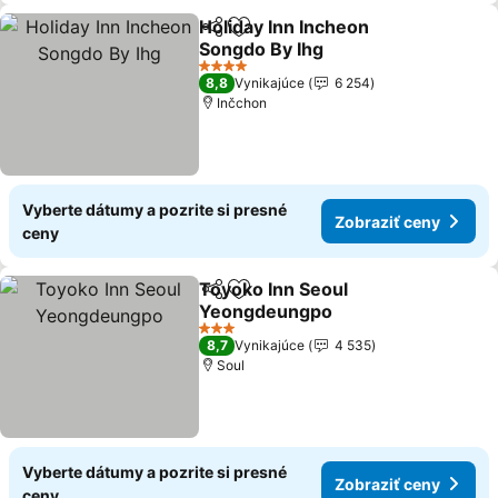
Holiday Inn Incheon
Zdieľať
Pridať do obľúbených
Songdo By Ihg
4 Počet hviezdičiek
8,8
Vynikajúce
6 254
Inčchon
Vyberte dátumy a pozrite si presné
Zobraziť ceny
ceny
Toyoko Inn Seoul
Zdieľať
Pridať do obľúbených
Yeongdeungpo
3 Počet hviezdičiek
8,7
Vynikajúce
4 535
Soul
Vyberte dátumy a pozrite si presné
Zobraziť ceny
ceny