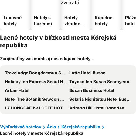
Luxusné
Hotely s
Hotely
Kúpeľné
Pláž
hotely
bazénmi
vhodné
hotely
hotel
pre
domáce
Lacné hotely v blízkosti mesta Kórejská
zvieratá
republika
Zaujímať by vás mohli aj nasledujúce hotely...
Travelodge Dongdaemun Seoul
Lotte Hotel Busan
Holiday Inn Express Seoul Hongdae By Ihg
Toyoko Inn Busan Seomyeon
Arban Hotel
Busan Business Hotel
Hotel The Botanik Sewoon Myeongdong
Solaria Nishitetsu Hotel Busan
L7 HONGDAE by LOTTE HOTELS
Arirang Hill Hotel Dongdaemun
Solaria Nishitetsu Hotel Seoul Myeongdong
L7 HAEUNDAE by LOTTE HOTELS
Stanford Hotel Myeongdong
Hotel Migliore Seoul
Vyhľadávač hotelov
Ázia
Kórejská republika
Lacné hotely v meste Kórejská republika
Migliore Hotel Seoul Myeongdong
Fairfield by Marriott Seoul