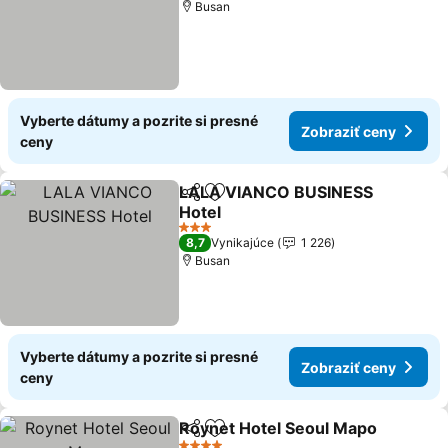
Busan
Vyberte dátumy a pozrite si presné
Zobraziť ceny
ceny
LALA VIANCO BUSINESS
Zdieľať
Pridať do obľúbených
Hotel
3 Počet hviezdičiek
8,7
Vynikajúce
1 226
Busan
Vyberte dátumy a pozrite si presné
Zobraziť ceny
ceny
Roynet Hotel Seoul Mapo
Zdieľať
Pridať do obľúbených