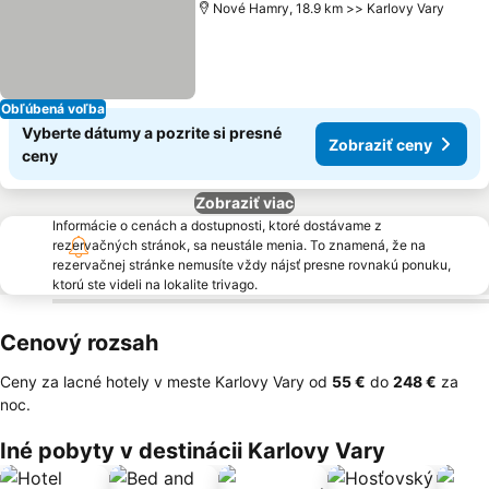
Nové Hamry, 18.9 km >> Karlovy Vary
Obľúbená voľba
Vyberte dátumy a pozrite si presné
Zobraziť ceny
ceny
Zobraziť viac
Informácie o cenách a dostupnosti, ktoré dostávame z
rezervačných stránok, sa neustále menia. To znamená, že na
rezervačnej stránke nemusíte vždy nájsť presne rovnakú ponuku,
ktorú ste videli na lokalite trivago.
Cenový rozsah
Ceny za lacné hotely v meste Karlovy Vary od
‎55 €
do
‎248 €
za
noc.
Iné pobyty v destinácii Karlovy Vary