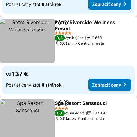
Pozrieť ceny z(o)
8 stránok
Zobraziť ceny
Retro Riverside Wellness
Zdieľať
Pridať do obľúbených
Resort
5 Počet hviezdičiek
9,2
Vynikajúce
2 669
3.6 km >> Centrum mesta
137 €
Od
Pozrieť ceny z(o)
8 stránok
Zobraziť ceny
Spa Resort Sanssouci
Zdieľať
Pridať do obľúbených
4 Počet hviezdičiek
8,1
Veľmi dobré
10 944
0.9 km >> Centrum mesta