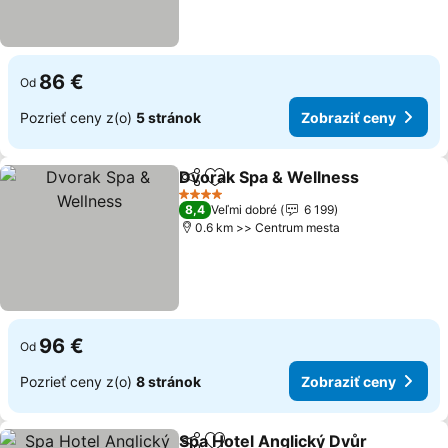
86 €
Od
Pozrieť ceny z(o)
5 stránok
Zobraziť ceny
Dvorak Spa & Wellness
Zdieľať
Pridať do obľúbených
4 Počet hviezdičiek
8,4
Veľmi dobré
6 199
0.6 km >> Centrum mesta
96 €
Od
Pozrieť ceny z(o)
8 stránok
Zobraziť ceny
Spa Hotel Anglický Dvůr