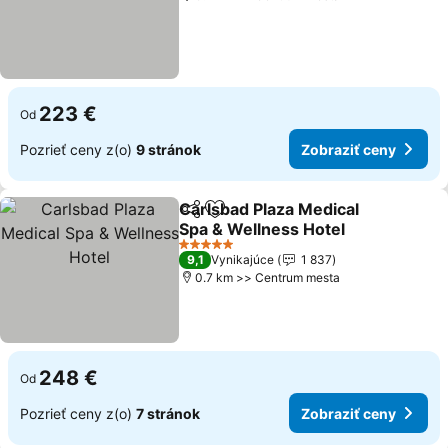
223 €
Od
Pozrieť ceny z(o)
9 stránok
Zobraziť ceny
Carlsbad Plaza Medical
Zdieľať
Pridať do obľúbených
Spa & Wellness Hotel
5 Počet hviezdičiek
9,1
Vynikajúce
1 837
0.7 km >> Centrum mesta
248 €
Od
Pozrieť ceny z(o)
7 stránok
Zobraziť ceny