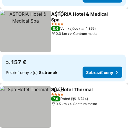
ASTORIA Hotel & Medical
Zdieľať
Pridať do obľúbených
Spa
4 Počet hviezdičiek
8,6
Vynikajúce
1 865
0.0 km >> Centrum mesta
157 €
Od
Pozrieť ceny z(o)
8 stránok
Zobraziť ceny
Spa Hotel Thermal
Zdieľať
Pridať do obľúbených
4 Počet hviezdičiek
7,6
Dobré
6 744
0.5 km >> Centrum mesta