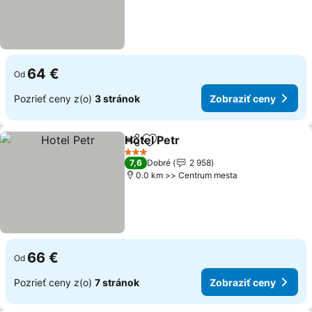
64 €
Od
Pozrieť ceny z(o)
3 stránok
Zobraziť ceny
Hotel Petr
Zdieľať
Pridať do obľúbených
3 Počet hviezdičiek
7,6
Dobré
2 958
0.0 km >> Centrum mesta
66 €
Od
Pozrieť ceny z(o)
7 stránok
Zobraziť ceny