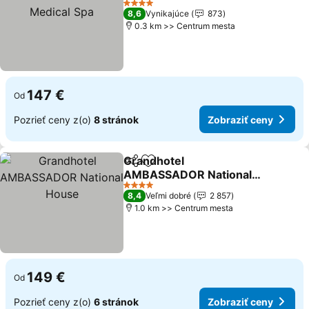
Spa
4 Počet hviezdičiek
8,6
Vynikajúce
873
0.3 km >> Centrum mesta
147 €
Od
Pozrieť ceny z(o)
8 stránok
Zobraziť ceny
Grandhotel
Zdieľať
Pridať do obľúbených
AMBASSADOR National
House
4 Počet hviezdičiek
8,4
Veľmi dobré
2 857
1.0 km >> Centrum mesta
149 €
Od
Pozrieť ceny z(o)
6 stránok
Zobraziť ceny