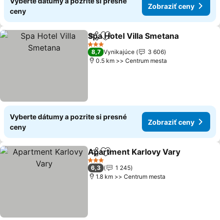
Vyberte dátumy a pozrite si presné
Zobraziť ceny
ceny
Spa Hotel Villa Smetana
Zdieľať
Pridať do obľúbených
3 Počet hviezdičiek
8,7
Vynikajúce
3 606
0.5 km >> Centrum mesta
Vyberte dátumy a pozrite si presné
Zobraziť ceny
ceny
Apartment Karlovy Vary
Zdieľať
Pridať do obľúbených
3 Počet hviezdičiek
6,3
1 245
1.8 km >> Centrum mesta