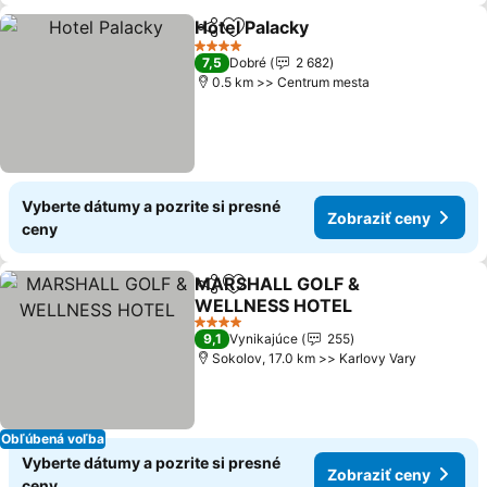
Hotel Palacky
Zdieľať
Pridať do obľúbených
4 Počet hviezdičiek
7,5
Dobré
2 682
0.5 km >> Centrum mesta
Vyberte dátumy a pozrite si presné
Zobraziť ceny
ceny
MARSHALL GOLF &
Zdieľať
Pridať do obľúbených
WELLNESS HOTEL
4 Počet hviezdičiek
9,1
Vynikajúce
255
Sokolov, 17.0 km >> Karlovy Vary
Obľúbená voľba
Vyberte dátumy a pozrite si presné
Zobraziť ceny
ceny