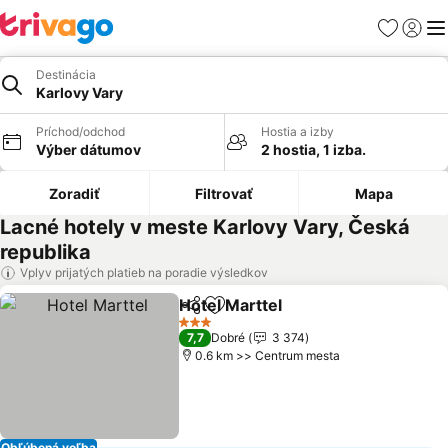
Obľúbené
Prihlási
Me
Destinácia
Karlovy Vary
Príchod/odchod
Hostia a izby
Výber dátumov
2 hostia, 1 izba.
Zoradiť
Filtrovať
Mapa
Lacné hotely v meste Karlovy Vary, Česká
republika
Vplyv prijatých platieb na poradie výsledkov
Hotel Marttel
Zdieľať
Pridať do obľúbených
3 Počet hviezdičiek
7,7
Dobré
3 374
0.6 km >> Centrum mesta
Obľúbená voľba