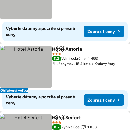
Vyberte dátumy a pozrite si presné
Zobraziť ceny
ceny
Hotel Astoria
Zdieľať
Pridať do obľúbených
3 Počet hviezdičiek
8,2
Veľmi dobré
1 499
Jáchymov, 15.4 km >> Karlovy Vary
Obľúbená voľba
Vyberte dátumy a pozrite si presné
Zobraziť ceny
ceny
Hotel Seifert
Zdieľať
Pridať do obľúbených
3 Počet hviezdičiek
8,7
Vynikajúce
1 038