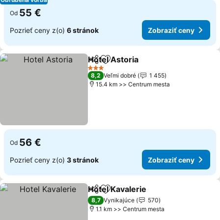
55 €
Od
Pozrieť ceny z(o)
6 stránok
Zobraziť ceny
Hotel Astoria
Zdieľať
Pridať do obľúbených
3 Počet hviezdičiek
8,2
Veľmi dobré
1 455
15.4 km >> Centrum mesta
56 €
Od
Pozrieť ceny z(o)
3 stránok
Zobraziť ceny
Hotel Kavalerie
Zdieľať
Pridať do obľúbených
8,7
Vynikajúce
570
1.1 km >> Centrum mesta