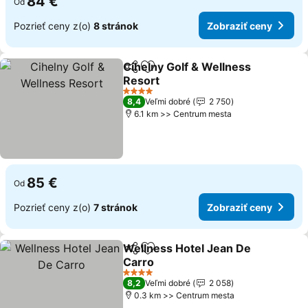
84 €
Od
Pozrieť ceny z(o)
8 stránok
Zobraziť ceny
Cihelny Golf & Wellness
Zdieľať
Pridať do obľúbených
Resort
4 Počet hviezdičiek
8,4
Veľmi dobré
2 750
6.1 km >> Centrum mesta
85 €
Od
Pozrieť ceny z(o)
7 stránok
Zobraziť ceny
Wellness Hotel Jean De
Zdieľať
Pridať do obľúbených
Carro
4 Počet hviezdičiek
8,2
Veľmi dobré
2 058
0.3 km >> Centrum mesta