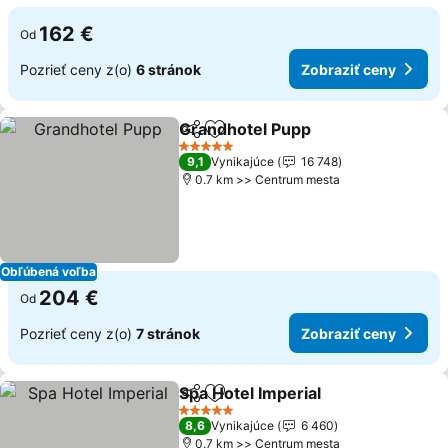
162 €
Od
Pozrieť ceny z(o)
6 stránok
Zobraziť ceny
Grandhotel Pupp
Zdieľať
Pridať do obľúbených
5 Počet hviezdičiek
9,1
Vynikajúce
16 748
0.7 km >> Centrum mesta
Obľúbená voľba
204 €
Od
Pozrieť ceny z(o)
7 stránok
Zobraziť ceny
Spa Hotel Imperial
Zdieľať
Pridať do obľúbených
5 Počet hviezdičiek
8,6
Vynikajúce
6 460
0.7 km >> Centrum mesta