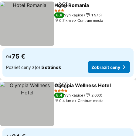
Hotel Romania
Zdieľať
Pridať do obľúbených
3 Počet hviezdičiek
8,6
Vynikajúce
1 975
0.7 km >> Centrum mesta
75 €
Od
Pozrieť ceny z(o)
5 stránok
Zobraziť ceny
Olympia Wellness Hotel
Zdieľať
Pridať do obľúbených
4 Počet hviezdičiek
8,4
Vynikajúce
2 660
0.4 km >> Centrum mesta