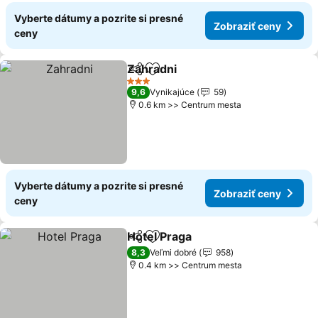
Vyberte dátumy a pozrite si presné
Zobraziť ceny
ceny
Zahradni
Zdieľať
Pridať do obľúbených
3 Počet hviezdičiek
9,6
Vynikajúce
59
0.6 km >> Centrum mesta
Vyberte dátumy a pozrite si presné
Zobraziť ceny
ceny
Hotel Praga
Zdieľať
Pridať do obľúbených
8,3
Veľmi dobré
958
0.4 km >> Centrum mesta