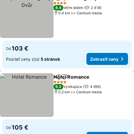
Zdieľať
Pridať do obľúbených
4 Počet hviezdičiek
8,4
Veľmi dobré
2 418
0.4 km >> Centrum mesta
103 €
Od
Pozrieť ceny z(o)
5 stránok
Zobraziť ceny
Hotel Romance
Zdieľať
Pridať do obľúbených
4 Počet hviezdičiek
9,2
Vynikajúce
4 995
0.2 km >> Centrum mesta
105 €
Od