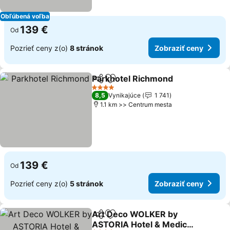
Obľúbená voľba
139 €
Od
Pozrieť ceny z(o)
8 stránok
Zobraziť ceny
Parkhotel Richmond
Zdieľať
Pridať do obľúbených
4 Počet hviezdičiek
8,5
Vynikajúce
1 741
1.1 km >> Centrum mesta
139 €
Od
Pozrieť ceny z(o)
5 stránok
Zobraziť ceny
Art Deco WOLKER by
Zdieľať
Pridať do obľúbených
ASTORIA Hotel & Medical