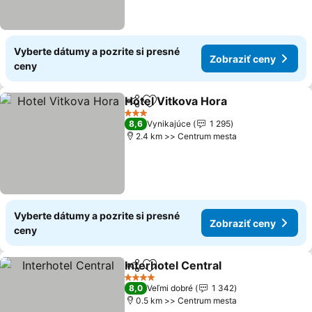
Vyberte dátumy a pozrite si presné
Zobraziť ceny
ceny
Hotel Vitkova Hora
Zdieľať
Pridať do obľúbených
3 Počet hviezdičiek
8,6
Vynikajúce
1 295
2.4 km >> Centrum mesta
Vyberte dátumy a pozrite si presné
Zobraziť ceny
ceny
Interhotel Central
Zdieľať
Pridať do obľúbených
4 Počet hviezdičiek
8,0
Veľmi dobré
1 342
0.5 km >> Centrum mesta