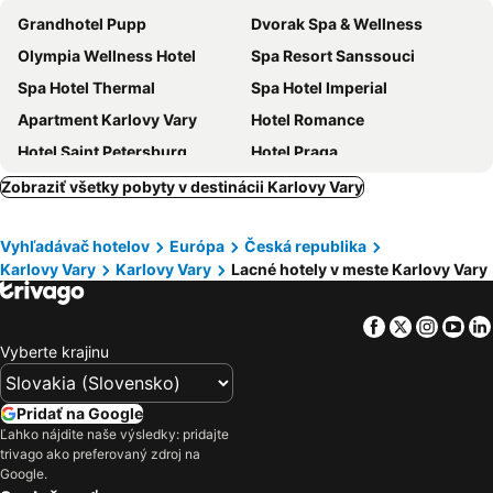
Grandhotel Pupp
Dvorak Spa & Wellness
Olympia Wellness Hotel
Spa Resort Sanssouci
Spa Hotel Thermal
Spa Hotel Imperial
Apartment Karlovy Vary
Hotel Romance
Hotel Saint Petersburg
Hotel Praga
ASTORIA Hotel & Medical Spa
Hotel Petr
Zobraziť všetky pobyty v destinácii Karlovy Vary
Spa Hotel Anglický Dvůr
Hotel Palacky
Vyhľadávač hotelov
Európa
Česká republika
Carlsbad Plaza Medical Spa & Wellness Hotel
Hotel Astoria
Karlovy Vary
Karlovy Vary
Lacné hotely v meste Karlovy Vary
Spa Hotel Villa Smetana
Grandhotel AMBASSADOR National House
EA Hotel Atlantic Palace
Parkhotel Richmond
Facebook
Twitter
Insta
Yo
Hotel Ontario
Sport Hotel Gejzírpark
Vyberte krajinu
Humboldt Park Hotel & Spa
Hotel Boston
Hotel Kavalerie
Hotel Vitkova Hora
Pridať na Google
Ľahko nájdite naše výsledky: pridajte
Hotel Romania
Hotel Ester
trivago ako preferovaný zdroj na
Retro Riverside Wellness Resort
Hotel Renesance Krasna Kralovna
Google.