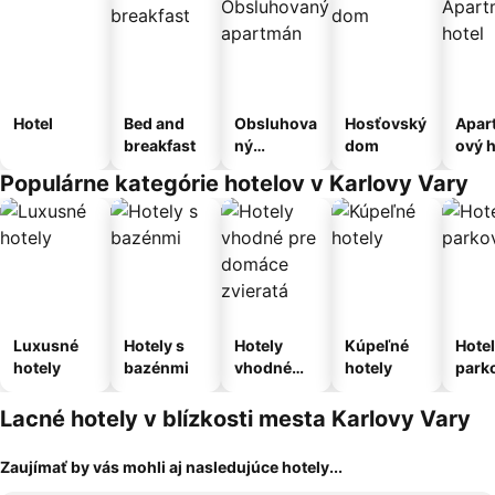
Hotel
Bed and
Obsluhova
Hosťovský
Apar
breakfast
ný
dom
ový h
apartmán
Populárne kategórie hotelov v Karlovy Vary
Luxusné
Hotely s
Hotely
Kúpeľné
Hotel
hotely
bazénmi
vhodné
hotely
park
pre
m
domáce
Lacné hotely v blízkosti mesta Karlovy Vary
zvieratá
Zaujímať by vás mohli aj nasledujúce hotely...