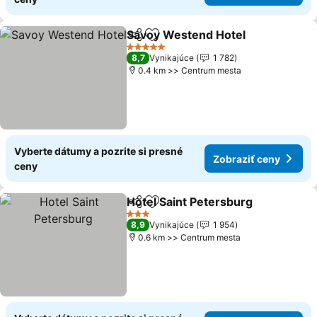
Savoy Westend Hotel
Zdieľať
Pridať do obľúbených
5 Počet hviezdičiek
8,7
Vynikajúce
1 782
0.4 km >> Centrum mesta
Vyberte dátumy a pozrite si presné
Zobraziť ceny
ceny
Hotel Saint Petersburg
Zdieľať
Pridať do obľúbených
3 Počet hviezdičiek
8,9
Vynikajúce
1 954
0.6 km >> Centrum mesta