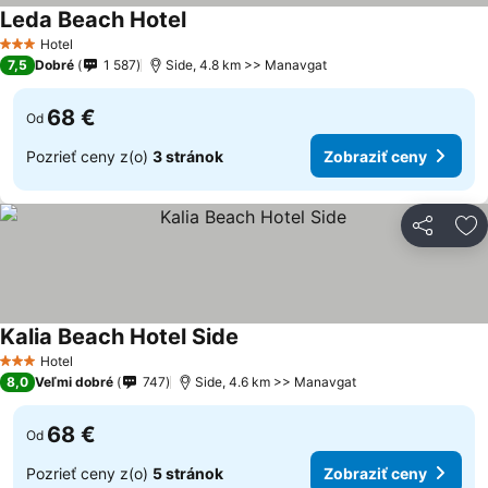
Leda Beach Hotel
Hotel
3 Počet hviezdičiek
7,5
Dobré
1 587
Side, 4.8 km >> Manavgat
68 €
Od
Pozrieť ceny z(o)
3 stránok
Zobraziť ceny
Zdieľať
Pr
Kalia Beach Hotel Side
Hotel
3 Počet hviezdičiek
8,0
Veľmi dobré
747
Side, 4.6 km >> Manavgat
68 €
Od
Pozrieť ceny z(o)
5 stránok
Zobraziť ceny