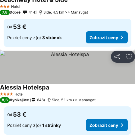
Hotel
3 Počet hviezdičiek
7,8
Dobré
414
Side, 4.5 km >> Manavgat
53 €
Od
Pozrieť ceny z(o)
3 stránok
Zobraziť ceny
Zdieľať
Pr
Alessia Hotelspa
Hotel
4 Počet hviezdičiek
8,6
Vynikajúce
848
Side, 5.1 km >> Manavgat
53 €
Od
Pozrieť ceny z(o)
1 stránky
Zobraziť ceny