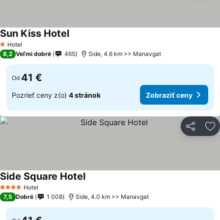
Sun Kiss Hotel
Hotel
1 Počet hviezdičiek
8,2
Veľmi dobré
465
Side, 4.6 km >> Manavgat
41 €
Od
Pozrieť ceny z(o)
4 stránok
Zobraziť ceny
Zdieľať
Pr
Side Square Hotel
Hotel
4 Počet hviezdičiek
7,5
Dobré
1 008
Side, 4.0 km >> Manavgat