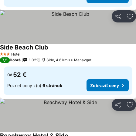
Zdieľať
Pr
Side Beach Club
Hotel
3 Počet hviezdičiek
7,5
Dobré
1 022
Side, 4.6 km >> Manavgat
52 €
Od
Pozrieť ceny z(o)
6 stránok
Zobraziť ceny
Zdieľať
Pr
Beachway Hotel & Side