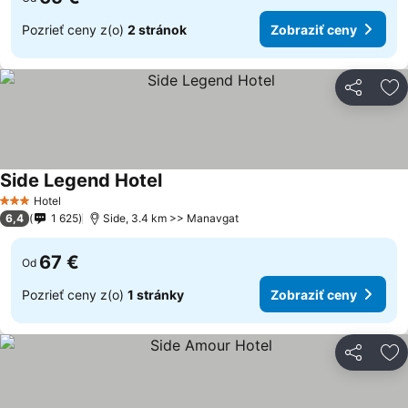
Pozrieť ceny z(o)
2 stránok
Zobraziť ceny
Zdieľať
Pr
Side Legend Hotel
Hotel
3 Počet hviezdičiek
6,4
1 625
Side, 3.4 km >> Manavgat
67 €
Od
Pozrieť ceny z(o)
1 stránky
Zobraziť ceny
Zdieľať
Pr