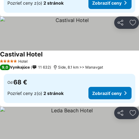
Pozrieť ceny z(o)
2 stránok
Zobraziť ceny
Zdieľať
Pr
Castival Hotel
Hotel
5 Počet hviezdičiek
9,0
Vynikajúce
11 632
Side, 8.1 km >> Manavgat
68 €
Od
Pozrieť ceny z(o)
2 stránok
Zobraziť ceny
Zdieľať
Pr