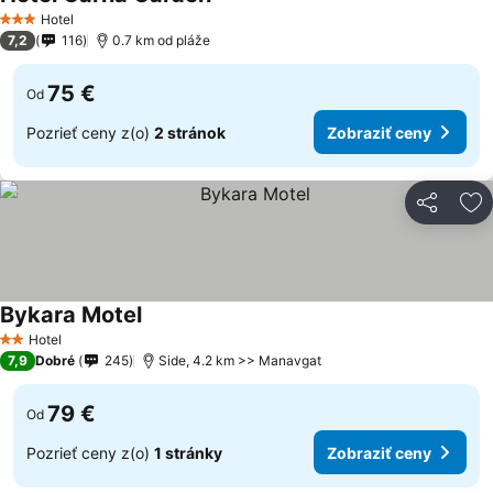
Hotel
3 Počet hviezdičiek
7,2
116
0.7 km od pláže
75 €
Od
Pozrieť ceny z(o)
2 stránok
Zobraziť ceny
Zdieľať
Pr
Bykara Motel
Hotel
2 Počet hviezdičiek
7,9
Dobré
245
Side, 4.2 km >> Manavgat
79 €
Od
Pozrieť ceny z(o)
1 stránky
Zobraziť ceny