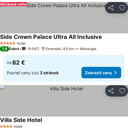
Obľúbená voľba
Zdieľať
Pr
Side Crown Palace Ultra All Inclusive
Hotel
5 Počet hviezdičiek
7,8
Dobré
19 067
Evrenseki, 8.5 km >> Manavgat
82 €
Od
Pozrieť ceny z(o)
2 stránok
Zobraziť ceny
Zdieľať
Pr
Villa Side Hotel
Hotel