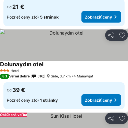
21 €
Od
Pozrieť ceny z(o)
5 stránok
Zobraziť ceny
Zdieľať
Pr
Dolunaydın otel
Hotel
3 Počet hviezdičiek
8,1
Veľmi dobré
516
Side, 3.7 km >> Manavgat
39 €
Od
Pozrieť ceny z(o)
1 stránky
Zobraziť ceny
Obľúbená voľba
Zdieľať
Pr