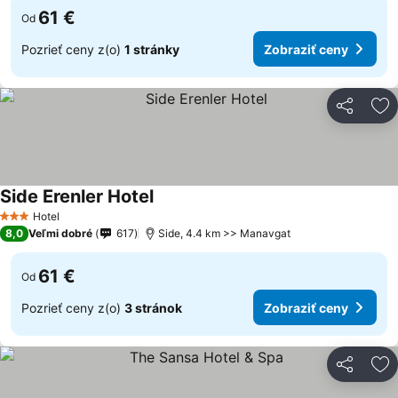
61 €
Od
Pozrieť ceny z(o)
1 stránky
Zobraziť ceny
Zdieľať
Pr
Side Erenler Hotel
Hotel
3 Počet hviezdičiek
8,0
Veľmi dobré
617
Side, 4.4 km >> Manavgat
61 €
Od
Pozrieť ceny z(o)
3 stránok
Zobraziť ceny
Zdieľať
Pr