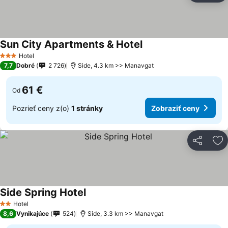
Sun City Apartments & Hotel
Hotel
3 Počet hviezdičiek
7,7
Dobré
2 726
Side, 4.3 km >> Manavgat
61 €
Od
Pozrieť ceny z(o)
1 stránky
Zobraziť ceny
Zdieľať
Pr
Side Spring Hotel
Hotel
2 Počet hviezdičiek
8,6
Vynikajúce
524
Side, 3.3 km >> Manavgat