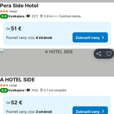
Pera Side Hotel
Hotel
3 Počet hviezdičiek
8,9
Vynikajúce
327
3.9 km >> Centrum mesta
51 €
Od
Pozrieť ceny z(o)
4 stránok
Zobraziť ceny
Zdieľať
Pr
A HOTEL SIDE
Hotel
3 Počet hviezdičiek
8,9
Vynikajúce
743
0.7 km od pláže
52 €
Od
Pozrieť ceny z(o)
3 stránok
Zobraziť ceny