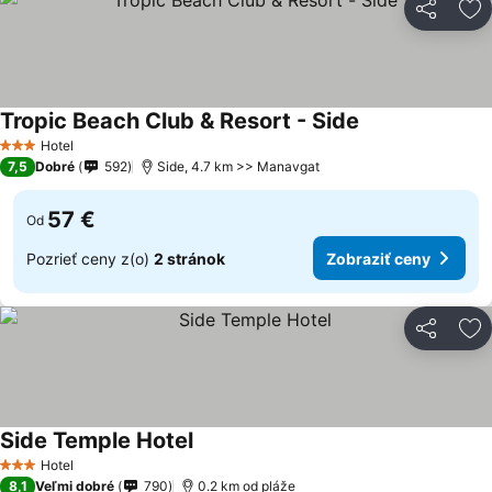
Zdieľať
Pr
Tropic Beach Club & Resort - Side
Hotel
3 Počet hviezdičiek
7,5
Dobré
592
Side, 4.7 km >> Manavgat
57 €
Od
Pozrieť ceny z(o)
2 stránok
Zobraziť ceny
Zdieľať
Pr
Side Temple Hotel
Hotel
3 Počet hviezdičiek
8,1
Veľmi dobré
790
0.2 km od pláže