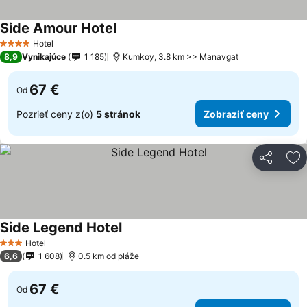
Side Amour Hotel
Hotel
4 Počet hviezdičiek
8,9
Vynikajúce
1 185
Kumkoy, 3.8 km >> Manavgat
67 €
Od
Pozrieť ceny z(o)
5 stránok
Zobraziť ceny
Zdieľať
Pr
Side Legend Hotel
Hotel
3 Počet hviezdičiek
6,6
1 608
0.5 km od pláže
67 €
Od