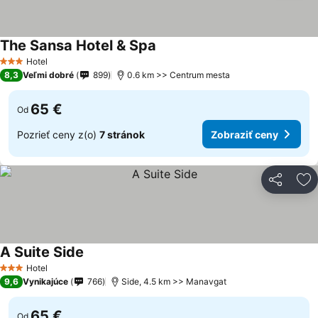
The Sansa Hotel & Spa
Hotel
3 Počet hviezdičiek
8,3
Veľmi dobré
899
0.6 km >> Centrum mesta
65 €
Od
Pozrieť ceny z(o)
7 stránok
Zobraziť ceny
Zdieľať
Pr
A Suite Side
Hotel
3 Počet hviezdičiek
9,6
Vynikajúce
766
Side, 4.5 km >> Manavgat
65 €
Od