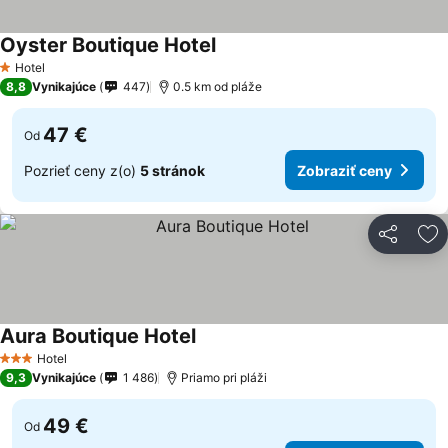
Oyster Boutique Hotel
Hotel
1 Počet hviezdičiek
8,8
Vynikajúce
447
0.5 km od pláže
47 €
Od
Pozrieť ceny z(o)
5 stránok
Zobraziť ceny
Zdieľať
Pr
Aura Boutique Hotel
Hotel
3 Počet hviezdičiek
9,3
Vynikajúce
1 486
Priamo pri pláži
49 €
Od