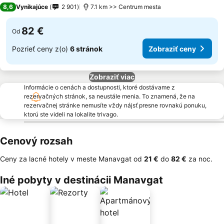
4 Počet hviezdičiek
8,6
Vynikajúce
2 901
7.1 km >> Centrum mesta
82 €
Od
Pozrieť ceny z(o)
6 stránok
Zobraziť ceny
Zobraziť viac
Informácie o cenách a dostupnosti, ktoré dostávame z
rezervačných stránok, sa neustále menia. To znamená, že na
rezervačnej stránke nemusíte vždy nájsť presne rovnakú ponuku,
ktorú ste videli na lokalite trivago.
Cenový rozsah
Ceny za lacné hotely v meste Manavgat od
‎21 €
do
‎82 €
za noc.
Iné pobyty v destinácii Manavgat