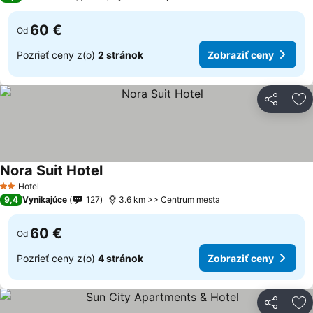
60 €
Od
Pozrieť ceny z(o)
2 stránok
Zobraziť ceny
Zdieľať
Pr
Nora Suit Hotel
Hotel
2 Počet hviezdičiek
9,4
Vynikajúce
127
3.6 km >> Centrum mesta
60 €
Od
Pozrieť ceny z(o)
4 stránok
Zobraziť ceny
Zdieľať
Pr