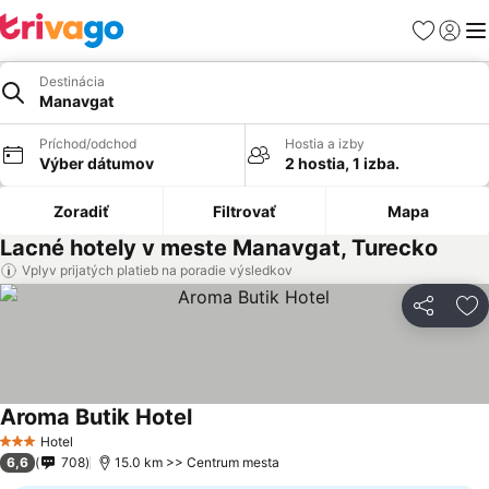
Obľúbené
Prihlási
Me
Destinácia
Manavgat
Príchod/odchod
Hostia a izby
Výber dátumov
2 hostia, 1 izba.
Zoradiť
Filtrovať
Mapa
Lacné hotely v meste Manavgat, Turecko
Vplyv prijatých platieb na poradie výsledkov
Zdieľať
Pr
Aroma Butik Hotel
Hotel
3 Počet hviezdičiek
6,6
708
15.0 km >> Centrum mesta