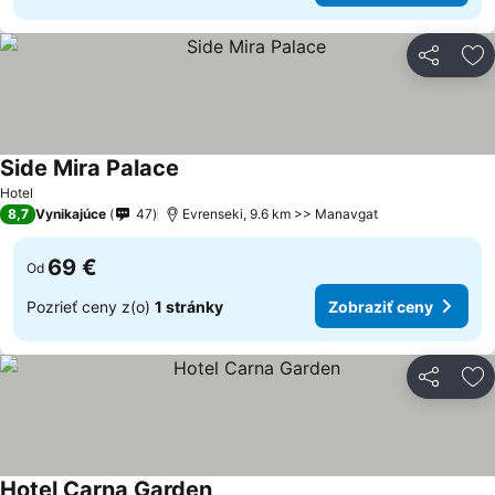
Zdieľať
Pr
Side Mira Palace
Hotel
8,7
Vynikajúce
47
Evrenseki, 9.6 km >> Manavgat
69 €
Od
Pozrieť ceny z(o)
1 stránky
Zobraziť ceny
Zdieľať
Pr
Hotel Carna Garden