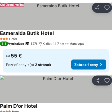
Obľúbená voľba
Zdieľať
Pr
Esmeralda Butik Hotel
Hotel
3 Počet hviezdičiek
8,5
Vynikajúce
527
Kizilot, 14.7 km >> Manavgat
55 €
Od
Pozrieť ceny z(o)
2 stránok
Zobraziť ceny
Zdieľať
Pr
Palm D'or Hotel
Hotel