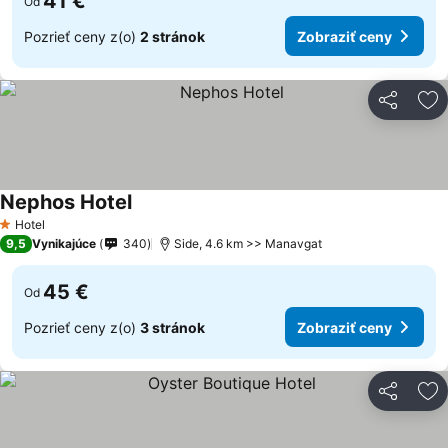
41 €
Od
Pozrieť ceny z(o)
2 stránok
Zobraziť ceny
Zdieľať
Pr
Nephos Hotel
Hotel
1 Počet hviezdičiek
9,5
Vynikajúce
340
Side, 4.6 km >> Manavgat
45 €
Od
Pozrieť ceny z(o)
3 stránok
Zobraziť ceny
Zdieľať
Pr