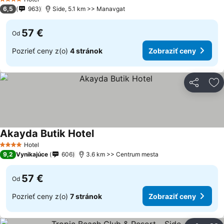
4 Počet hviezdičiek
6,5
963
Side, 5.1 km >> Manavgat
57 €
Od
Pozrieť ceny z(o)
4 stránok
Zobraziť ceny
Zdieľať
Pr
Akayda Butik Hotel
Hotel
4 Počet hviezdičiek
9,2
Vynikajúce
606
3.6 km >> Centrum mesta
57 €
Od
Pozrieť ceny z(o)
7 stránok
Zobraziť ceny