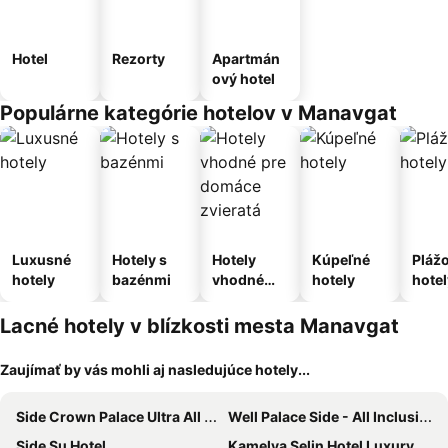
Hotel
Rezorty
Apartmán
ový hotel
Populárne kategórie hotelov v Manavgat
Luxusné
Hotely s
Hotely
Kúpeľné
Pláž
hotely
bazénmi
vhodné
hotely
hotel
pre
domáce
Lacné hotely v blízkosti mesta Manavgat
zvieratá
Zaujímať by vás mohli aj nasledujúce hotely...
Side Crown Palace Ultra All Inclusive
Well Palace Side - All Inclusive
Side Su Hotel
Kamelya Selin Hotel Luxury Resort & SPA