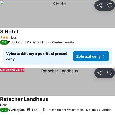
Zdieľať
Pr
S Hotel
Zobraziť ceny
Hotel
3 Počet hviezdičiek
7,8
Dobré
391
0.8 km >> Centrum mesta
Vyberte dátumy a pozrite si presné
Zobraziť ceny
ceny
Obľúbená voľba
Zdieľať
Pr
Ratscher Landhaus
Zobraziť ceny
Hotel
9,3
Vynikajúce
1 563
Ratsch an der Weinstraße, 15.4 km >> Maribor