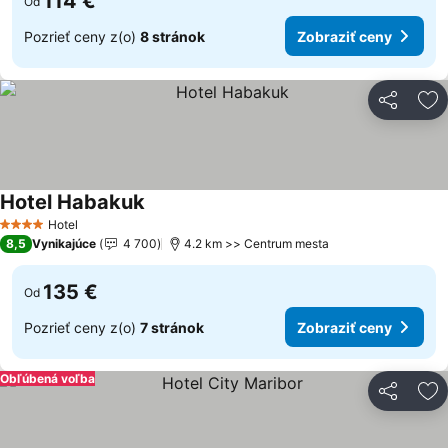
114 €
Od
Pozrieť ceny z(o)
8 stránok
Zobraziť ceny
Zdieľať
Pr
Hotel Habakuk
Zobraziť ceny
Hotel
4 Počet hviezdičiek
8,5
Vynikajúce
4 700
4.2 km >> Centrum mesta
135 €
Od
Pozrieť ceny z(o)
7 stránok
Zobraziť ceny
Obľúbená voľba
Zdieľať
Pr