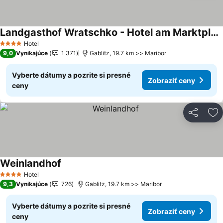
Landgasthof Wratschko - Hotel am Marktplatz
Zobraziť ceny
Hotel
4 Počet hviezdičiek
9,0
Vynikajúce
1 371
Gablitz, 19.7 km >> Maribor
Vyberte dátumy a pozrite si presné
Zobraziť ceny
ceny
Zdieľať
Pr
Weinlandhof
Zobraziť ceny
Hotel
4 Počet hviezdičiek
9,3
Vynikajúce
726
Gablitz, 19.7 km >> Maribor
Vyberte dátumy a pozrite si presné
Zobraziť ceny
ceny