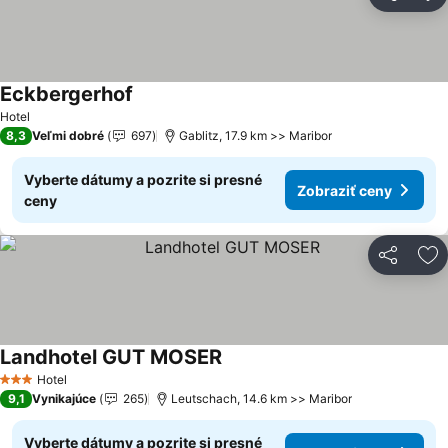
Zdieľať
Pr
Eckbergerhof
Zobraziť ceny
Hotel
8,3
Veľmi dobré
697
Gablitz, 17.9 km >> Maribor
Vyberte dátumy a pozrite si presné
Zobraziť ceny
ceny
Zdieľať
Pr
Landhotel GUT MOSER
Zobraziť ceny
Hotel
3 Počet hviezdičiek
9,1
Vynikajúce
265
Leutschach, 14.6 km >> Maribor
Vyberte dátumy a pozrite si presné