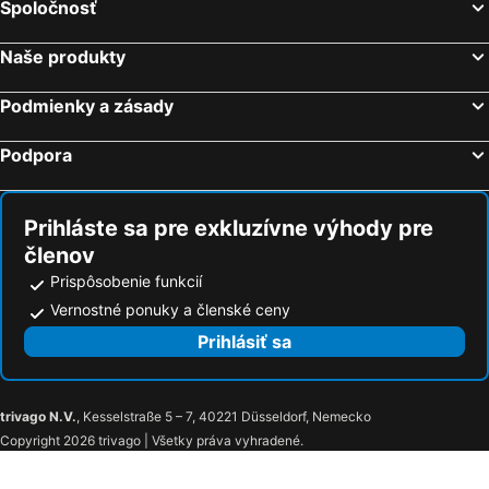
Spoločnosť
Guest House Pohorska Kavarna
Hiša marjetica
Guest House Parma
Vila Pekre
Naše produkty
Hotel DRAŠ
ROOMERS
Podmienky a zásady
Tourist Farm HOTEL FROST
Apartment Jurič
Anna House
Terme Radenci
Podpora
Pohorje Village Wellbeing Resort - Wellness & Spa Hotel Bolfenk
Šiker B&B Hotel
Veter
Guest House Vračko
Prihláste sa pre exkluzívne výhody pre
Guesthouse Beno
Mond, Resort & Entertainment
členov
Landgut am Pößnitzberg
Gostilna Na Griču
Prispôsobenie funkcií
Weingut Leopold Dietrich
Landgasthof Wratschko - Hotel am Marktplatz
Vernostné ponuky a členské ceny
Prihlásiť sa
trivago N.V.
, Kesselstraße 5 – 7, 40221 Düsseldorf, Nemecko
Copyright 2026 trivago | Všetky práva vyhradené.