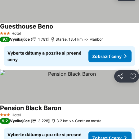
Guesthouse Beno
Zobraziť ceny
Hotel
3 Počet hviezdičiek
9,1
Vynikajúce
1 781
Starše, 13.4 km >> Maribor
Vyberte dátumy a pozrite si presné
Zobraziť ceny
ceny
Zdieľať
Pr
Pension Black Baron
Zobraziť ceny
Hotel
3 Počet hviezdičiek
9,2
Vynikajúce
3 228
3.2 km >> Centrum mesta
Vyberte dátumy a pozrite si presné
Zobraziť ceny