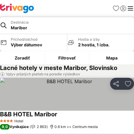
Obľúbené
Prihlási
Me
Destinácia
Maribor
Príchod/odchod
Hostia a izby
Výber dátumov
2 hostia, 1 izba.
Zoradiť
Filtrovať
Mapa
Lacné hotely v meste Maribor, Slovinsko
Vplyv prijatých platieb na poradie výsledkov
Zdieľať
Pr
B&B HOTEL Maribor
Zobraziť ceny
Hotel
4 Počet hviezdičiek
9,0
Vynikajúce
2 863
0.6 km >> Centrum mesta