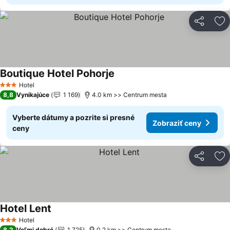
Zdieľať
Pr
Boutique Hotel Pohorje
Zobraziť ceny
Hotel
3 Počet hviezdičiek
8,8
Vynikajúce
1 169
4.0 km >> Centrum mesta
Vyberte dátumy a pozrite si presné
Zobraziť ceny
ceny
Zdieľať
Pr
Hotel Lent
Zobraziť ceny
Hotel
3 Počet hviezdičiek
8,2
Veľmi dobré
1 725
0.2 km >> Centrum mesta