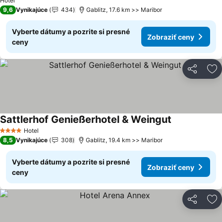
Hotel
9,6
Vynikajúce
434
Gablitz, 17.6 km >> Maribor
Vyberte dátumy a pozrite si presné
Zobraziť ceny
ceny
Zdieľať
Pr
Sattlerhof Genießerhotel & Weingut
Zobraziť cen
Hotel
4 Počet hviezdičiek
8,5
Vynikajúce
308
Gablitz, 19.4 km >> Maribor
Vyberte dátumy a pozrite si presné
Zobraziť ceny
ceny
Zdieľať
Pr