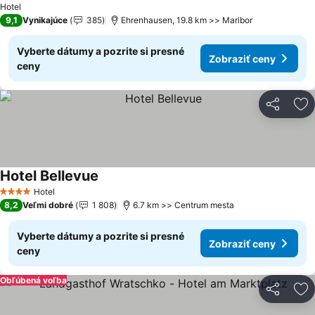
Hotel
9,1
Vynikajúce
385
Ehrenhausen, 19.8 km >> Maribor
Vyberte dátumy a pozrite si presné
Zobraziť ceny
ceny
Zdieľať
Pr
Hotel Bellevue
Zobraziť ceny
Hotel
4 Počet hviezdičiek
8,2
Veľmi dobré
1 808
6.7 km >> Centrum mesta
Vyberte dátumy a pozrite si presné
Zobraziť ceny
ceny
Obľúbená voľba
Zdieľať
Pr