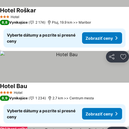
Hotel Roškar
Zobraziť ceny
Hotel
3 Počet hviezdičiek
8,8
Vynikajúce
2 174
Ptuj, 19.9 km >> Maribor
Vyberte dátumy a pozrite si presné
Zobraziť ceny
ceny
Zdieľať
Pr
Hotel Bau
Zobraziť ceny
Hotel
4 Počet hviezdičiek
8,9
Vynikajúce
1 234
2.7 km >> Centrum mesta
Vyberte dátumy a pozrite si presné
Zobraziť ceny
ceny
Obľúbená voľba