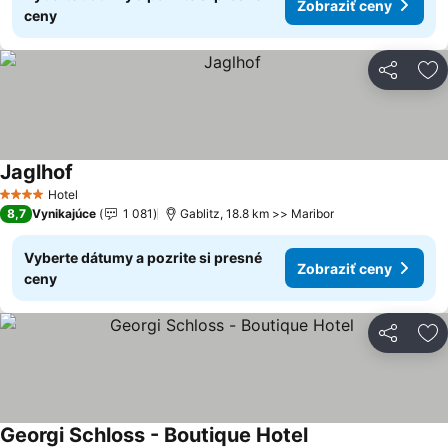
Zobraziť ceny
ceny
Zdieľať
Pr
Jaglhof
Zobraziť ceny
Hotel
4 Počet hviezdičiek
8,7
Vynikajúce
1 081
Gablitz, 18.8 km >> Maribor
Vyberte dátumy a pozrite si presné
Zobraziť ceny
ceny
Zdieľať
Pr
Georgi Schloss - Boutique Hotel
Zobraziť ceny