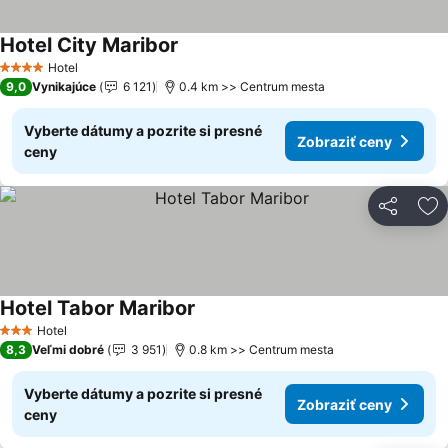
Hotel City Maribor
Zobraziť ceny
Hotel
4 Počet hviezdičiek
9,0
Vynikajúce
6 121
0.4 km >> Centrum mesta
Vyberte dátumy a pozrite si presné
Zobraziť ceny
ceny
Zdieľať
Pr
Hotel Tabor Maribor
Zobraziť ceny
Hotel
3 Počet hviezdičiek
8,3
Veľmi dobré
3 951
0.8 km >> Centrum mesta
Vyberte dátumy a pozrite si presné
Zobraziť ceny
ceny