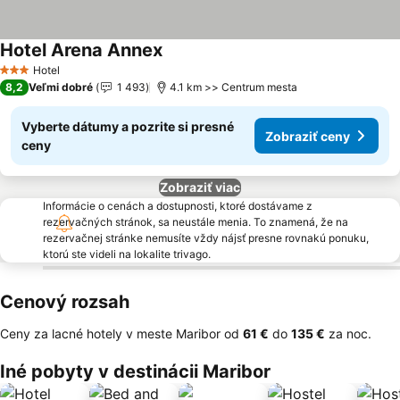
Hotel Arena Annex
Zobraziť ceny
Hotel
3 Počet hviezdičiek
8,2
Veľmi dobré
1 493
4.1 km >> Centrum mesta
Vyberte dátumy a pozrite si presné
Zobraziť ceny
ceny
Zobraziť viac
Informácie o cenách a dostupnosti, ktoré dostávame z
rezervačných stránok, sa neustále menia. To znamená, že na
rezervačnej stránke nemusíte vždy nájsť presne rovnakú ponuku,
ktorú ste videli na lokalite trivago.
Cenový rozsah
Ceny za lacné hotely v meste Maribor od
‎61 €
do
‎135 €
za noc.
Iné pobyty v destinácii Maribor