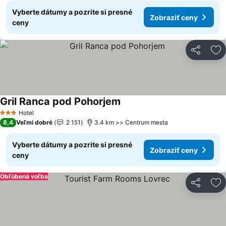
Vyberte dátumy a pozrite si presné
Zobraziť ceny
ceny
Zdieľať
Pr
Gril Ranca pod Pohorjem
Zobraziť ceny
Hotel
3 Počet hviezdičiek
8,4
Veľmi dobré
2 151
3.4 km >> Centrum mesta
Vyberte dátumy a pozrite si presné
Zobraziť ceny
ceny
Obľúbená voľba
Zdieľať
Pr