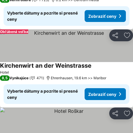
Vyberte dátumy a pozrite si presné
Zobraziť ceny
ceny
Obľúbená voľba
Zdieľať
Pr
Kirchenwirt an der Weinstrasse
Zobraziť ceny
Hotel
8,5
Vynikajúce
471
Ehrenhausen, 19.6 km >> Maribor
Vyberte dátumy a pozrite si presné
Zobraziť ceny
ceny
Zdieľať
Pr