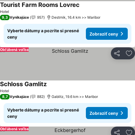
Tourist Farm Rooms Lovrec
Zobraziť ceny
Hotel
9,3
Vynikajúce
957
Destrnik, 16.4 km >> Maribor
Vyberte dátumy a pozrite si presné
Zobraziť ceny
ceny
Obľúbená voľba
Zdieľať
Pr
Schloss Gamlitz
Zobraziť ceny
Hotel
8,7
Vynikajúce
882
Gablitz, 19.6 km >> Maribor
Vyberte dátumy a pozrite si presné
Zobraziť ceny
ceny
Obľúbená voľba