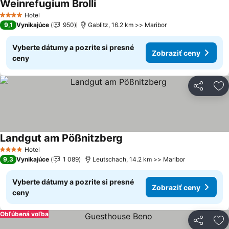
Weinrefugium Brolli
Zobraziť ceny
Hotel
4 Počet hviezdičiek
9,1
Vynikajúce
950
Gablitz, 16.2 km >> Maribor
Vyberte dátumy a pozrite si presné
Zobraziť ceny
ceny
Zdieľať
Pr
Landgut am Pößnitzberg
Zobraziť ceny
Hotel
4 Počet hviezdičiek
9,3
Vynikajúce
1 089
Leutschach, 14.2 km >> Maribor
Vyberte dátumy a pozrite si presné
Zobraziť ceny
ceny
Obľúbená voľba
Zdieľať
Pr