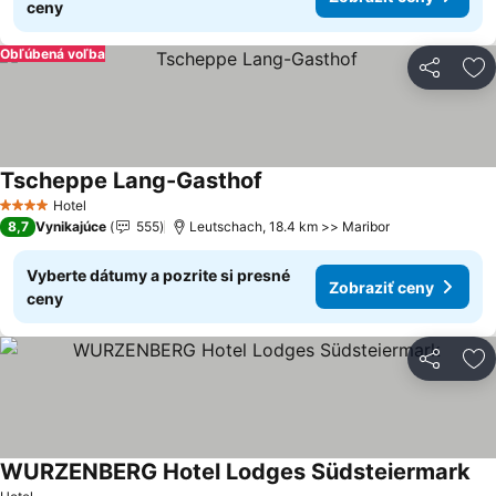
ceny
Obľúbená voľba
Zdieľať
Pr
Tscheppe Lang-Gasthof
Zobraziť ceny
Hotel
4 Počet hviezdičiek
8,7
Vynikajúce
555
Leutschach, 18.4 km >> Maribor
Vyberte dátumy a pozrite si presné
Zobraziť ceny
ceny
Zdieľať
Pr
WURZENBERG Hotel Lodges Südsteiermark
Zo