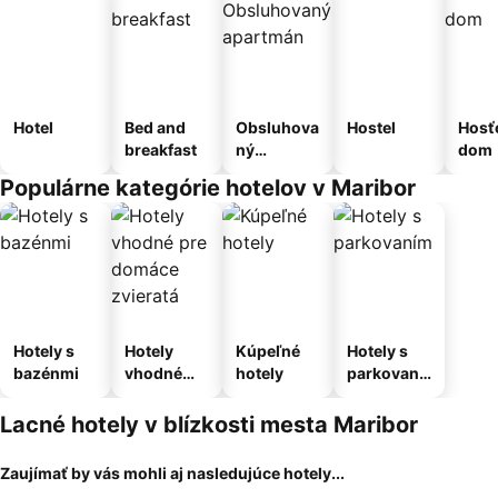
Hotel
Bed and
Obsluhova
Hostel
Hosť
breakfast
ný
dom
apartmán
Populárne kategórie hotelov v Maribor
Hotely s
Hotely
Kúpeľné
Hotely s
bazénmi
vhodné
hotely
parkovaní
pre
m
domáce
Lacné hotely v blízkosti mesta Maribor
zvieratá
Zaujímať by vás mohli aj nasledujúce hotely...