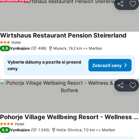
Zdieľať
Pr
Wirtshaus Restaurant Pension Steirerland
Zobra
Hotel
3 Počet hviezdičiek
8,6
Vynikajúce
468
Mureck, 19.2 km >> Maribor
Vyberte dátumy a pozrite si presné
Zobraziť ceny
ceny
Zdieľať
Pr
Pohorje Village Wellbeing Resort - Wellness & Spa Hotel Bolfenk
Zobraziť ceny
Hotel
4 Počet hviezdičiek
8,6
Vynikajúce
1 045
Hoče-Slivnica, 7.0 km >> Maribor