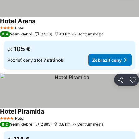
Hotel Arena
Zobraziť ceny
Hotel
4 Počet hviezdičiek
8,4
Veľmi dobré
3 553
4.1 km >> Centrum mesta
105 €
Od
Pozrieť ceny z(o)
7 stránok
Zobraziť ceny
Zdieľať
Pr
Hotel Piramida
Zobraziť ceny
Hotel
4 Počet hviezdičiek
8,2
Veľmi dobré
2 885
0.8 km >> Centrum mesta