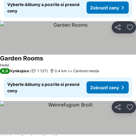
Vyberte dátumy a pozrite si presné
Zobraziť ceny
ceny
Zdieľať
Pr
Garden Rooms
Zobraziť ceny
Hotel
9,0
Vynikajúce
1 137
0.4 km >> Centrum mesta
Vyberte dátumy a pozrite si presné
Zobraziť ceny
ceny
Zdieľať
Pr