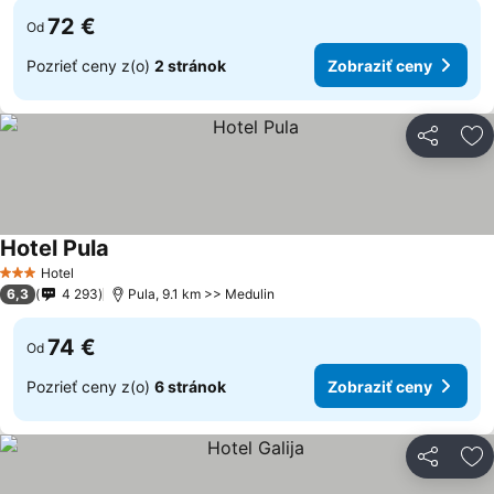
72 €
Od
Pozrieť ceny z(o)
2 stránok
Zobraziť ceny
Zdieľať
Pr
Hotel Pula
Hotel
3 Počet hviezdičiek
6,3
4 293
Pula, 9.1 km >> Medulin
74 €
Od
Pozrieť ceny z(o)
6 stránok
Zobraziť ceny
Zdieľať
Pr