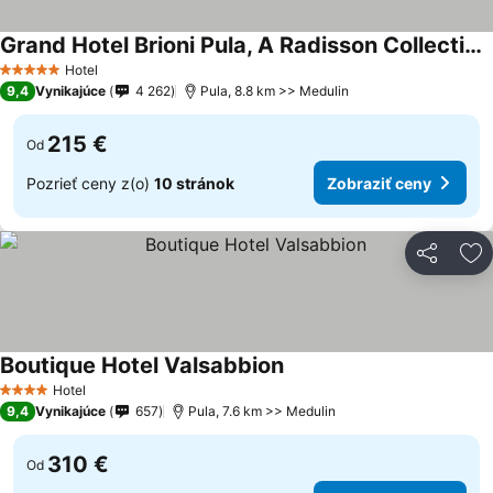
Grand Hotel Brioni Pula, A Radisson Collection Hotel
Hotel
5 Počet hviezdičiek
9,4
Vynikajúce
4 262
Pula, 8.8 km >> Medulin
215 €
Od
Pozrieť ceny z(o)
10 stránok
Zobraziť ceny
Zdieľať
Pr
Boutique Hotel Valsabbion
Hotel
4 Počet hviezdičiek
9,4
Vynikajúce
657
Pula, 7.6 km >> Medulin
310 €
Od