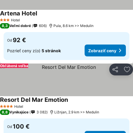
Artena Hotel
Hotel
3 Počet hviezdičiek
8,3
Veľmi dobré
606
Pula, 8.6 km >> Medulin
92 €
Od
Pozrieť ceny z(o)
5 stránok
Zobraziť ceny
Obľúbená voľba
Zdieľať
Pr
Resort Del Mar Emotion
Hotel
4 Počet hviezdičiek
8,8
Vynikajúce
3 082
Ližnjan, 2.9 km >> Medulin
100 €
Od