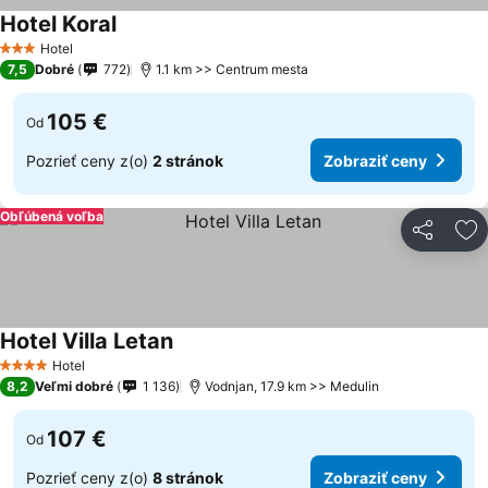
Hotel Koral
Hotel
3 Počet hviezdičiek
7,5
Dobré
772
1.1 km >> Centrum mesta
105 €
Od
Pozrieť ceny z(o)
2 stránok
Zobraziť ceny
Obľúbená voľba
Zdieľať
Pr
Hotel Villa Letan
Hotel
4 Počet hviezdičiek
8,2
Veľmi dobré
1 136
Vodnjan, 17.9 km >> Medulin
107 €
Od
Pozrieť ceny z(o)
8 stránok
Zobraziť ceny