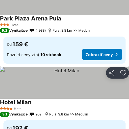
Park Plaza Arena Pula
Hotel
3 Počet hviezdičiek
9,2
Vynikajúce
4 988
Pula, 8.8 km >> Medulin
159 €
Od
Pozrieť ceny z(o)
10 stránok
Zobraziť ceny
Zdieľať
Pr
Hotel Milan
Hotel
4 Počet hviezdičiek
9,1
Vynikajúce
962
Pula, 9.8 km >> Medulin
192 €
Od