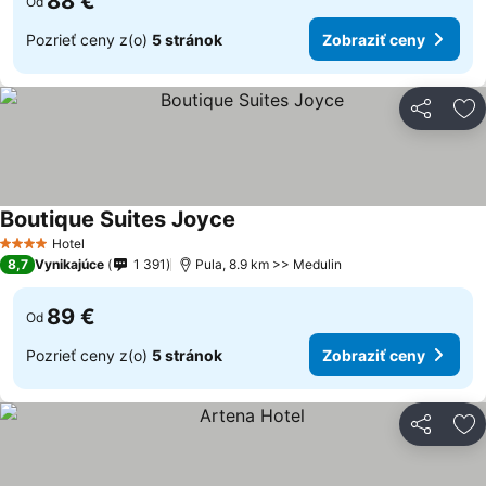
88 €
Od
Pozrieť ceny z(o)
5 stránok
Zobraziť ceny
Zdieľať
Pr
Boutique Suites Joyce
Hotel
4 Počet hviezdičiek
8,7
Vynikajúce
1 391
Pula, 8.9 km >> Medulin
89 €
Od
Pozrieť ceny z(o)
5 stránok
Zobraziť ceny
Zdieľať
Pr