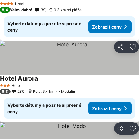
Hotel
4 Počet hviezdičiek
8,4
Veľmi dobré
39
0.3 km od pláže
Vyberte dátumy a pozrite si presné
Zobraziť ceny
ceny
Zdieľať
Pr
Hotel Aurora
Hotel
3 Počet hviezdičiek
6,8
230
Pula, 6.4 km >> Medulin
Vyberte dátumy a pozrite si presné
Zobraziť ceny
ceny
Zdieľať
Pr