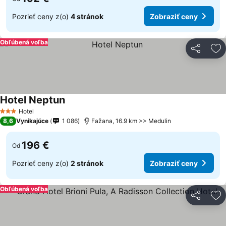
Pozrieť ceny z(o)
4 stránok
Zobraziť ceny
Obľúbená voľba
Zdieľať
Pr
Hotel Neptun
Hotel
3 Počet hviezdičiek
8,6
Vynikajúce
1 086
Fažana, 16.9 km >> Medulin
196 €
Od
Pozrieť ceny z(o)
2 stránok
Zobraziť ceny
Obľúbená voľba
Zdieľať
Pr