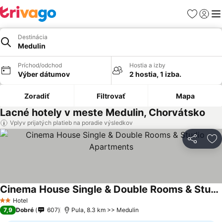
Obľúbené
Prihlási
Me
Destinácia
Medulin
Príchod/odchod
Hostia a izby
Výber dátumov
2 hostia, 1 izba.
Zoradiť
Filtrovať
Mapa
Lacné hotely v meste Medulin, Chorvátsko
Vplyv prijatých platieb na poradie výsledkov
Zdieľať
Pr
Cinema House Single & Double Rooms & Studio Apartments
Hotel
2 Počet hviezdičiek
7,9
Dobré
607
Pula, 8.3 km >> Medulin