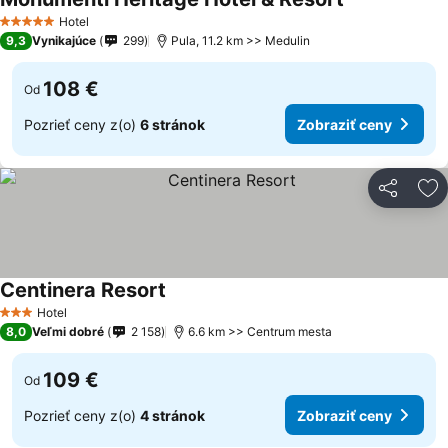
Hotel
5 Počet hviezdičiek
9,3
Vynikajúce
299
Pula, 11.2 km >> Medulin
108 €
Od
Pozrieť ceny z(o)
6 stránok
Zobraziť ceny
Zdieľať
Pr
Centinera Resort
Hotel
3 Počet hviezdičiek
8,0
Veľmi dobré
2 158
6.6 km >> Centrum mesta
109 €
Od
Pozrieť ceny z(o)
4 stránok
Zobraziť ceny