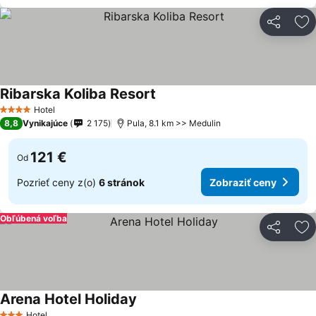
Zdieľať
Pr
Ribarska Koliba Resort
Hotel
4 Počet hviezdičiek
8,8
Vynikajúce
2 175
Pula, 8.1 km >> Medulin
121 €
Od
Pozrieť ceny z(o)
6 stránok
Zobraziť ceny
Obľúbená voľba
Zdieľať
Pr
Arena Hotel Holiday
Hotel