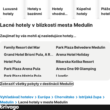
Luxusné
Hotely s
Hotely
Kúpeľné
Pláž
hotely
bazénmi
vhodné
hotely
hotel
pre
domáce
Lacné hotely v blízkosti mesta Medulin
zvieratá
Zaujímať by vás mohli aj nasledujúce hotely...
Family Resort del Mar
Park Plaza Belvedere Medulin
Grand Hotel Brioni Pula, A Radisson Collection Hotel
Arena Hotel Holiday
Hotel Pula
Ribarska Koliba Resort
Park Plaza Arena Pula
Arena One 99 Glamping
Park Plaza Histria Pula
Livadic
Medulin
Centinera Resort
Zobraziť všetky pobyty v destinácii Medulin
Hotel Veli Jože
Resort Del Mar Emotion
Vyhľadávač hotelov
Európa
Chorvátsko
Istrijská župa
Hotel Galija
Monumenti Heritage Hotel & Resort
Medulin
Lacné hotely v meste Medulin
Villetta Phasiana
Kosovic Family House