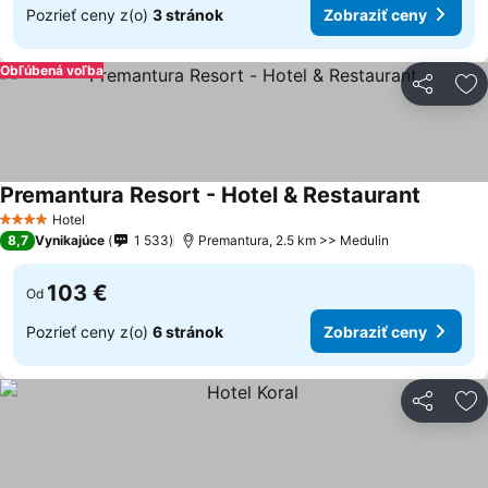
Pozrieť ceny z(o)
3 stránok
Zobraziť ceny
Obľúbená voľba
Zdieľať
Pr
Premantura Resort - Hotel & Restaurant
Hotel
4 Počet hviezdičiek
8,7
Vynikajúce
1 533
Premantura, 2.5 km >> Medulin
103 €
Od
Pozrieť ceny z(o)
6 stránok
Zobraziť ceny
Zdieľať
Pr