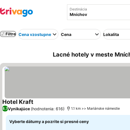
Destinácia
Filtre
Cena vzostupne
Cena
Lokalita
Lacné hotely v meste Mní
Hotel Kraft
Zobraziť ceny
Vynikajúce
(hodnotenia: 616)
8,7
1.1 km >> Mariánske námestie
Vyberte dátumy a pozrite si presné ceny