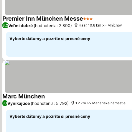
Premier Inn München Messe
3 Počet hviezdičiek
Zobraziť ceny
Veľmi dobré
(hodnotenia: 2 890)
8,2
Haar, 10.8 km >> Mníchov
Vyberte dátumy a pozrite si presné ceny
Marc München
Zobraziť ceny
Vynikajúce
(hodnotenia: 5 792)
9,1
1.2 km >> Mariánske námestie
Vyberte dátumy a pozrite si presné ceny