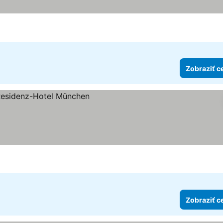
dičiek
 ceny
Zobraziť c
ičiek
 ceny
Zobraziť c