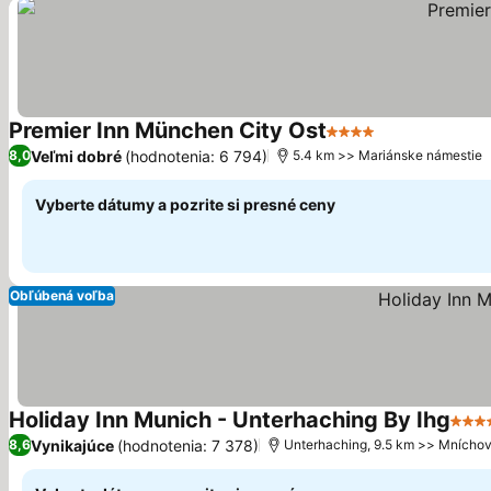
Premier Inn München City Ost
4 Počet hviezdičiek
Zobraziť cen
Veľmi dobré
(hodnotenia: 6 794)
8,0
5.4 km >> Mariánske námestie
Vyberte dátumy a pozrite si presné ceny
Obľúbená voľba
Holiday Inn Munich - Unterhaching By Ihg
4 Po
Vynikajúce
(hodnotenia: 7 378)
8,6
Unterhaching, 9.5 km >> Mnícho