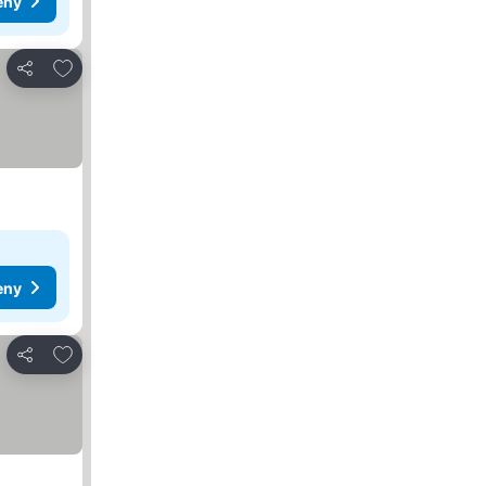
eny
Pridať do obľúbených
Zdieľať
eny
Pridať do obľúbených
Zdieľať