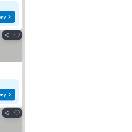
eny
Pridať do obľúbených
Zdieľať
eny
Pridať do obľúbených
Zdieľať