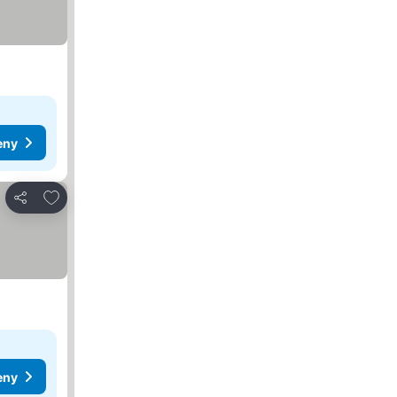
eny
Pridať do obľúbených
Zdieľať
eny