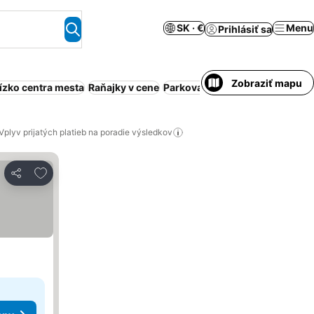
SK · €
Menu
Prihlásiť sa
Zobraziť mapu
lízko centra mesta
Raňajky v cene
Parkovanie
Klimatizácia
Bazén
Vplyv prijatých platieb na poradie výsledkov
Pridať do obľúbených
Zdieľať