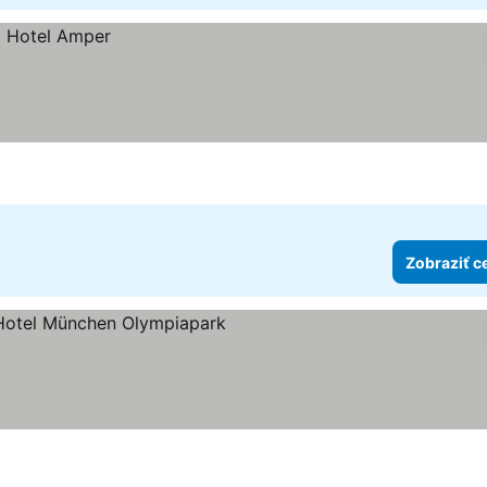
Zobraziť c
et hviezdičiek
obraziť ceny