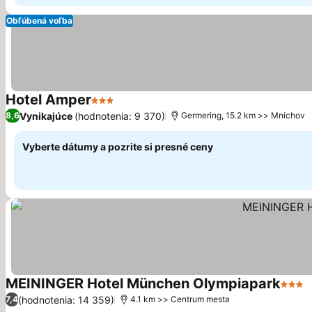
Obľúbená voľba
Hotel Amper
3 Počet hviezdičiek
Zobraziť ceny
Vynikajúce
(hodnotenia: 9 370)
8,6
Germering, 15.2 km >> Mníchov
Vyberte dátumy a pozrite si presné ceny
MEININGER Hotel München Olympiapark
3 Poč
Z
(hodnotenia: 14 359)
7,4
4.1 km >> Centrum mesta