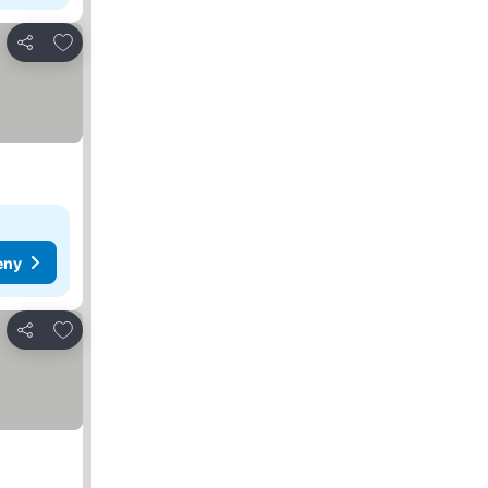
Pridať do obľúbených
Zdieľať
eny
Pridať do obľúbených
Zdieľať