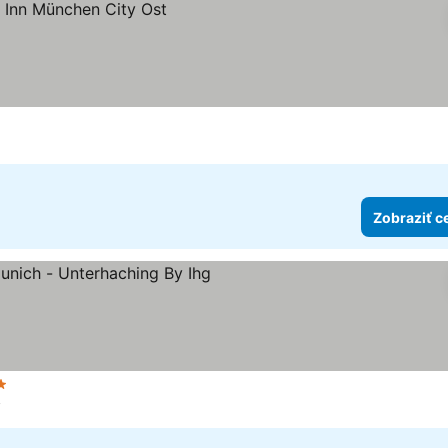
y
Zobraziť c
čet hviezdičiek
Zobraziť ceny
v