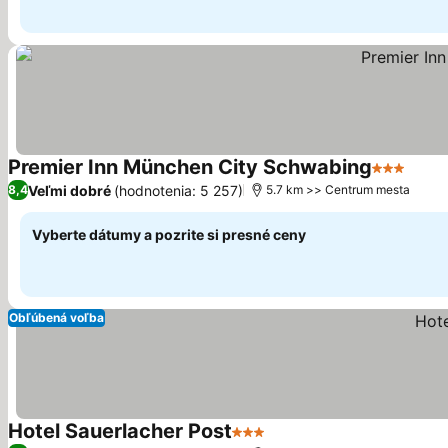
Premier Inn München City Schwabing
3 Počet h
Zobr
Veľmi dobré
(hodnotenia: 5 257)
8,4
5.7 km >> Centrum mesta
Vyberte dátumy a pozrite si presné ceny
Obľúbená voľba
Hotel Sauerlacher Post
3 Počet hviezdičiek
Zobraziť ceny