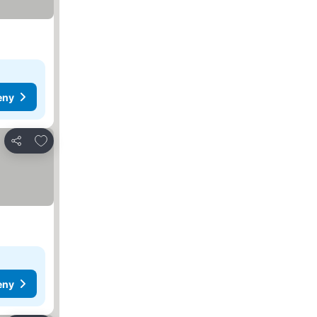
eny
Pridať do obľúbených
Zdieľať
eny