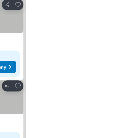
Pridať do obľúbených
Zdieľať
eny
Pridať do obľúbených
Zdieľať