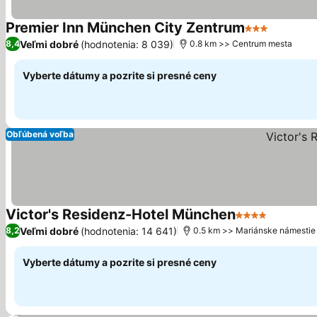
Premier Inn München City Zentrum
3 Počet hviez
Zobraziť
Veľmi dobré
(hodnotenia: 8 039)
8,4
0.8 km >> Centrum mesta
Vyberte dátumy a pozrite si presné ceny
Obľúbená voľba
Victor's Residenz-Hotel München
4 Počet hviezd
Zobraziť
Veľmi dobré
(hodnotenia: 14 641)
8,2
0.5 km >> Mariánske námestie
Vyberte dátumy a pozrite si presné ceny