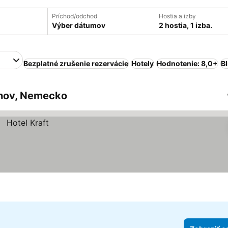
Príchod/odchod
Hostia a izby
Výber dátumov
2 hostia, 1 izba.
Bezplatné zrušenie rezervácie
Hotely
Hodnotenie: 8,0+
B
chov, Nemecko