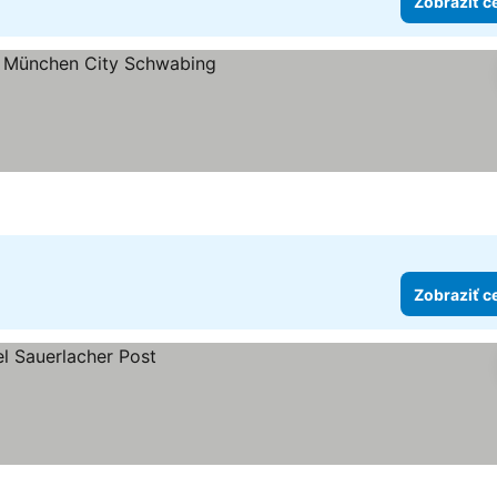
Zobraziť c
viezdičiek
aziť ceny
Zobraziť c