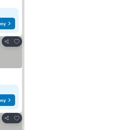
eny
Pridať do obľúbených
Zdieľať
eny
Pridať do obľúbených
Zdieľať