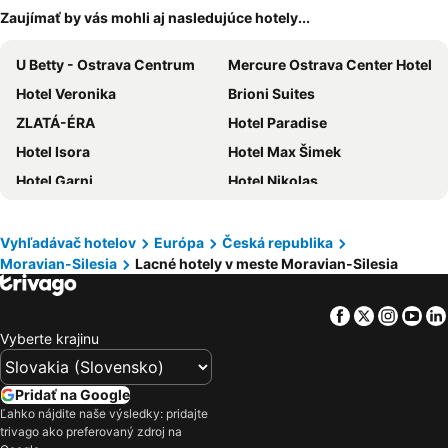
Zaujímať by vás mohli aj nasledujúce hotely...
U Betty - Ostrava Centrum
Mercure Ostrava Center Hotel
Hotel Veronika
Brioni Suites
ZLATÁ-ÉRA
Hotel Paradise
Hotel Isora
Hotel Max Šimek
Hotel Garni
Hotel Nikolas
Hotel Corrado
Harmony Club Hotel
Wellness Hotel Ondrášův dvůr
Imperial Hotel Ostrava
Vyhľadávač hotelov
Európa
Česká republika
Moravian-Silesia
Lacné hotely v meste Moravian-Silesia
Clarion Congress Hotel Ostrava
Best Western Hotel Vista
Hotel Maria
Hotel Garni Orlova
Facebook
Twitter
Insta
Yo
Quality Hotel Ostrava City
Wellness Hotel Bahenec
Vyberte krajinu
Hotel Richtr
Hotel Taurus
Lowcost Hotel Ostrava
Hotel Villa Ostrava
Pridať na Google
Wellness Hotel Pod Kycmolem
Interhotel Tatra
Ľahko nájdite naše výsledky: pridajte
trivago ako preferovaný zdroj na
Hotel Kamzik
Kampus Palace