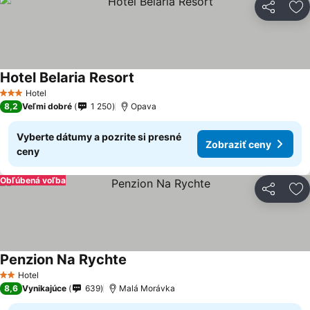
Zdieľať
Pr
Hotel Belaria Resort
Hotel
3 Počet hviezdičiek
8,2
Veľmi dobré
1 250
Opava
Vyberte dátumy a pozrite si presné
Zobraziť ceny
ceny
Obľúbená voľba
Zdieľať
Pr
Penzion Na Rychte
Hotel
2 Počet hviezdičiek
8,6
Vynikajúce
639
Malá Morávka