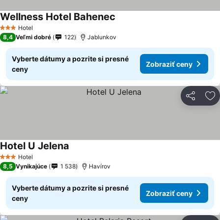
Wellness Hotel Bahenec
Hotel
3 Počet hviezdičiek
8,4
Veľmi dobré
122
Jablunkov
Vyberte dátumy a pozrite si presné
Zobraziť ceny
ceny
Zdieľať
Pr
Hotel U Jelena
Hotel
3 Počet hviezdičiek
8,5
Vynikajúce
1 538
Havírov
Vyberte dátumy a pozrite si presné
Zobraziť ceny
ceny