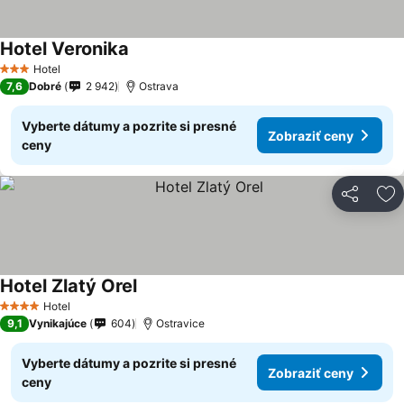
Hotel Veronika
Hotel
3 Počet hviezdičiek
7,6
Dobré
2 942
Ostrava
Vyberte dátumy a pozrite si presné
Zobraziť ceny
ceny
Zdieľať
Pr
Hotel Zlatý Orel
Hotel
4 Počet hviezdičiek
9,1
Vynikajúce
604
Ostravice
Vyberte dátumy a pozrite si presné
Zobraziť ceny
ceny