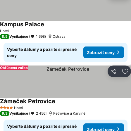
Kampus Palace
Hotel
8,5
Vynikajúce
1 698
Ostrava
Vyberte dátumy a pozrite si presné
Zobraziť ceny
ceny
Obľúbená voľba
Zdieľať
Pr
Zámeček Petrovice
Hotel
4 Počet hviezdičiek
9,3
Vynikajúce
2 456
Petrovice u Karviné
Vyberte dátumy a pozrite si presné
Zobraziť ceny