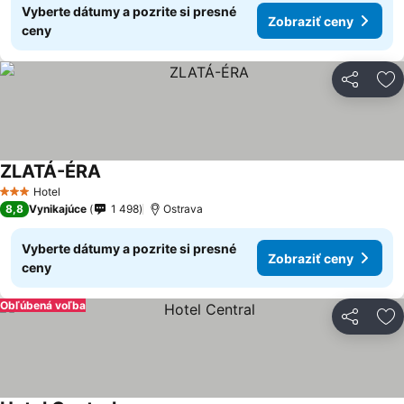
Vyberte dátumy a pozrite si presné
Zobraziť ceny
ceny
Zdieľať
Pr
ZLATÁ-ÉRA
Hotel
3 Počet hviezdičiek
8,8
Vynikajúce
1 498
Ostrava
Vyberte dátumy a pozrite si presné
Zobraziť ceny
ceny
Obľúbená voľba
Zdieľať
Pr