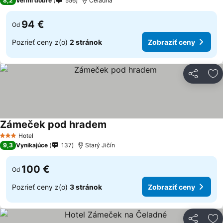
8,2
Veľmi dobré
556
Čeladná
94 €
Od
Pozrieť ceny z(o)
2 stránok
Zobraziť ceny
Zdieľať
Pr
Zámeček pod hradem
Hotel
3 Počet hviezdičiek
9,3
Vynikajúce
137
Starý Jičín
100 €
Od
Pozrieť ceny z(o)
3 stránok
Zobraziť ceny