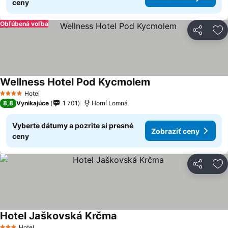
ceny
Obľúbená voľba
Zdieľať
Pr
Wellness Hotel Pod Kycmolem
Hotel
4 Počet hviezdičiek
8,8
Vynikajúce
1 701
Horní Lomná
Vyberte dátumy a pozrite si presné
Zobraziť ceny
ceny
Zdieľať
Pr
Hotel Jaškovská Krčma
Hotel