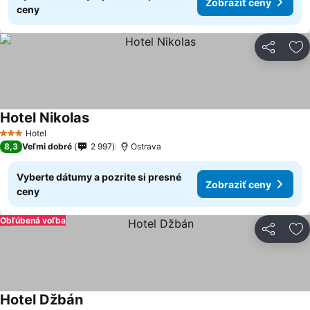
Zobraziť ceny
ceny
Zdieľať
Pr
Hotel Nikolas
Hotel
3 Počet hviezdičiek
8,3
Veľmi dobré
2 997
Ostrava
Vyberte dátumy a pozrite si presné
Zobraziť ceny
ceny
Obľúbená voľba
Zdieľať
Pr
Hotel Džbán