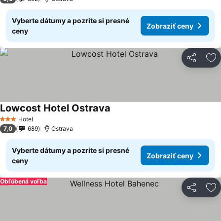
Vyberte dátumy a pozrite si presné
Zobraziť ceny
ceny
Zdieľať
Pr
Lowcost Hotel Ostrava
Hotel
3 Počet hviezdičiek
7,0
689
Ostrava
Vyberte dátumy a pozrite si presné
Zobraziť ceny
ceny
Obľúbená voľba
Zdieľať
Pr