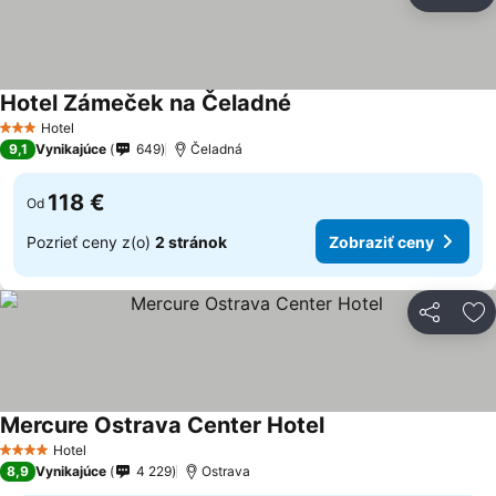
Zdieľať
Pr
Hotel Zámeček na Čeladné
Hotel
3 Počet hviezdičiek
9,1
Vynikajúce
649
Čeladná
118 €
Od
Pozrieť ceny z(o)
2 stránok
Zobraziť ceny
Zdieľať
Pr
Mercure Ostrava Center Hotel
Hotel
4 Počet hviezdičiek
8,9
Vynikajúce
4 229
Ostrava