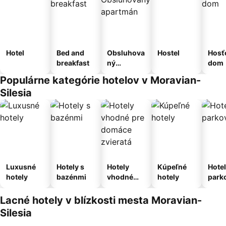
Hotel
Bed and
Obsluhova
Hostel
Hosť
breakfast
ný
dom
apartmán
Populárne kategórie hotelov v Moravian-
Silesia
Luxusné
Hotely s
Hotely
Kúpeľné
Hotel
hotely
bazénmi
vhodné
hotely
park
pre
m
domáce
Lacné hotely v blízkosti mesta Moravian-
zvieratá
Silesia