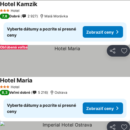
Hotel Kamzik
Hotel
3 Počet hviezdičiek
7,8
Dobré
2 927
Malá Morávka
Vyberte dátumy a pozrite si presné
Zobraziť ceny
ceny
Obľúbená voľba
Zdieľať
Pr
Hotel Maria
Hotel
3 Počet hviezdičiek
8,3
Veľmi dobré
5 216
Ostrava
Vyberte dátumy a pozrite si presné
Zobraziť ceny
ceny
Zdieľať