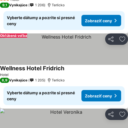
3 Počet hviezdičiek
9,1
Vynikajúce
1 206
Terlicko
Vyberte dátumy a pozrite si presné
Zobraziť ceny
ceny
Obľúbená voľba
Zdieľať
Pr
Wellness Hotel Fridrich
Hotel
8,9
Vynikajúce
1 205
Terlicko
Vyberte dátumy a pozrite si presné
Zobraziť ceny
ceny
Zdieľať
Pr