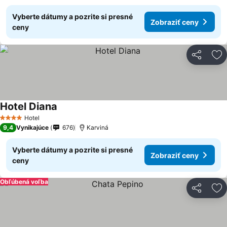
Vyberte dátumy a pozrite si presné
Zobraziť ceny
ceny
Zdieľať
Pr
Hotel Diana
Hotel
4 Počet hviezdičiek
9,4
Vynikajúce
676
Karviná
Vyberte dátumy a pozrite si presné
Zobraziť ceny
ceny
Obľúbená voľba
Zdieľať
Pr