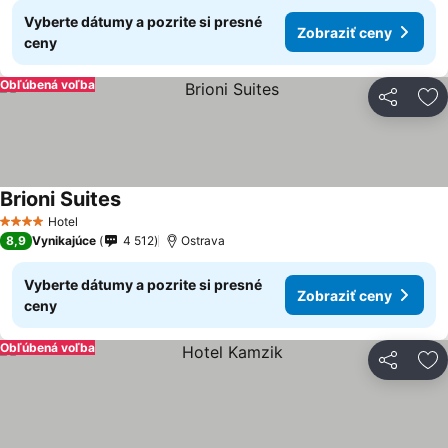
Vyberte dátumy a pozrite si presné
Zobraziť ceny
ceny
Obľúbená voľba
Zdieľať
Pr
Brioni Suites
Hotel
4 Počet hviezdičiek
8,9
Vynikajúce
4 512
Ostrava
Vyberte dátumy a pozrite si presné
Zobraziť ceny
ceny
Obľúbená voľba
Zdieľať
Pr