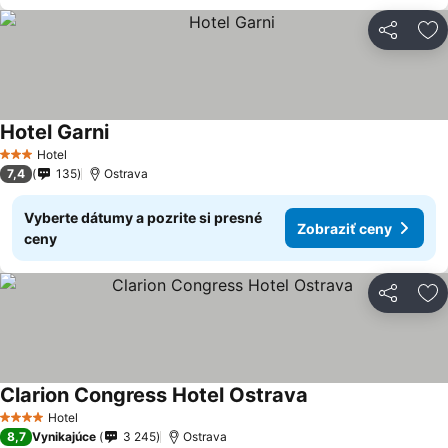
Zdieľať
Pr
Hotel Garni
Hotel
3 Počet hviezdičiek
7,4
135
Ostrava
Vyberte dátumy a pozrite si presné
Zobraziť ceny
ceny
Zdieľať
Pr
Clarion Congress Hotel Ostrava
Hotel
4 Počet hviezdičiek
8,7
Vynikajúce
3 245
Ostrava