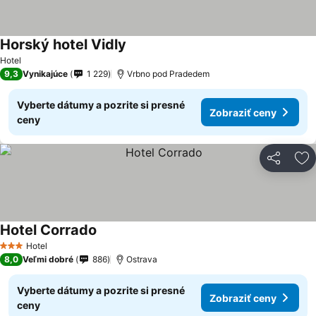
Horský hotel Vidly
Hotel
9,3
Vynikajúce
1 229
Vrbno pod Pradedem
Vyberte dátumy a pozrite si presné
Zobraziť ceny
ceny
Zdieľať
Pr
Hotel Corrado
Hotel
3 Počet hviezdičiek
8,0
Veľmi dobré
886
Ostrava
Vyberte dátumy a pozrite si presné
Zobraziť ceny
ceny