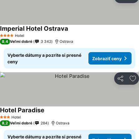
Pr
Imperial Hotel Ostrava
Hotel
4 Počet hviezdičiek
8,4
Veľmi dobré
3 342
Ostrava
Vyberte dátumy a pozrite si presné
Zobraziť ceny
ceny
Zdieľať
Pr
Hotel Paradise
Hotel
3 Počet hviezdičiek
8,2
Veľmi dobré
284
Ostrava
Vyberte dátumy a pozrite si presné