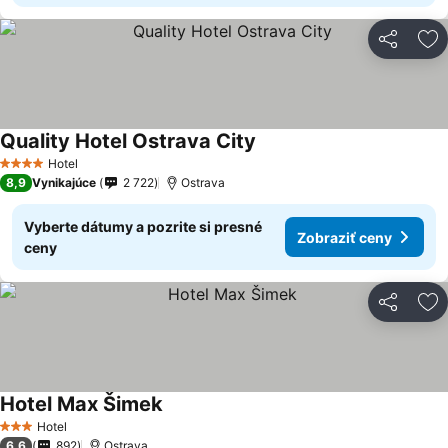
Zdieľať
Pr
Quality Hotel Ostrava City
Hotel
4 Počet hviezdičiek
8,9
Vynikajúce
2 722
Ostrava
Vyberte dátumy a pozrite si presné
Zobraziť ceny
ceny
Zdieľať
Pr
Hotel Max Šimek
Hotel
3 Počet hviezdičiek
6,6
892
Ostrava