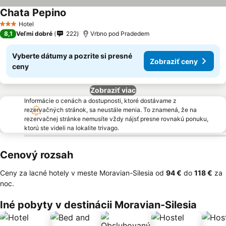
Chata Pepino
Hotel
3 Počet hviezdičiek
8,1
Veľmi dobré
222
Vrbno pod Pradedem
Vyberte dátumy a pozrite si presné
Zobraziť ceny
ceny
Zobraziť viac
Informácie o cenách a dostupnosti, ktoré dostávame z
rezervačných stránok, sa neustále menia. To znamená, že na
rezervačnej stránke nemusíte vždy nájsť presne rovnakú ponuku,
ktorú ste videli na lokalite trivago.
Cenový rozsah
Ceny za lacné hotely v meste Moravian-Silesia od
‎94 €
do
‎118 €
za
noc.
Iné pobyty v destinácii Moravian-Silesia