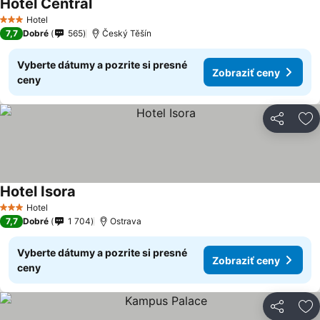
Hotel Central
Hotel
3 Počet hviezdičiek
7,7
Dobré
565
Český Těšín
Vyberte dátumy a pozrite si presné
Zobraziť ceny
ceny
Zdieľať
Pr
Hotel Isora
Hotel
3 Počet hviezdičiek
7,7
Dobré
1 704
Ostrava
Vyberte dátumy a pozrite si presné
Zobraziť ceny
ceny
Zdieľať
Pr