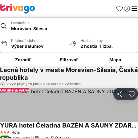
Obľúbené
Prihlási
Me
Destinácia
Moravian-Silesia
Príchod/odchod
Hostia a izby
Výber dátumov
2 hostia, 1 izba.
Zoradiť
Filtrovať
Mapa
Lacné hotely v meste Moravian-Silesia, Česká
republika
Vplyv prijatých platieb na poradie výsledkov
Obľúbená voľba
Zdieľať
Pr
YURA hotel Čeladná BAZÉN A SAUNY ZDARMA
Hotel
3 Počet hviezdičiek