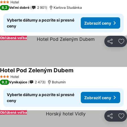
Hotel
3 Počet hviezdičiek
8,2
Veľmi dobré
2 901
Karlova Studánka
Vyberte dátumy a pozrite si presné
Zobraziť ceny
ceny
Obľúbená voľba
Zdieľať
Pr
Hotel Pod Zeleným Dubem
Hotel
3 Počet hviezdičiek
9,2
Vynikajúce
2 473
Bohumín
Vyberte dátumy a pozrite si presné
Zobraziť ceny
ceny
Obľúbená voľba
Zdieľať
Pr