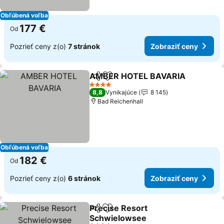
Obľúbená voľba
177 €
Od
Pozrieť ceny z(o)
7 stránok
Zobraziť ceny
AMBER HOTEL BAVARIA
Zdieľať
Pridať do obľúbených
Z
4 Počet hviezdičiek
8,8
Vynikajúce
8 145
Bad Reichenhall
Obľúbená voľba
182 €
Od
Pozrieť ceny z(o)
6 stránok
Zobraziť ceny
Precise Resort
Zdieľať
Pridať do obľúbených
Schwielowsee