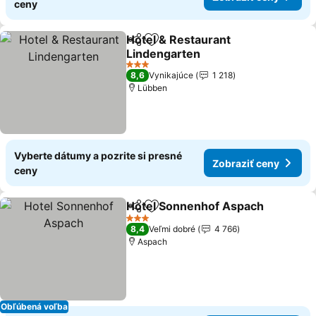
ceny
Hotel & Restaurant
Zdieľať
Pridať do obľúbených
Lindengarten
Zobraziť ceny
3 Počet hviezdičiek
8,6
Vynikajúce
1 218
Lübben
Vyberte dátumy a pozrite si presné
Zobraziť ceny
ceny
Hotel Sonnenhof Aspach
Zdieľať
Pridať do obľúbených
Z
3 Počet hviezdičiek
8,4
Veľmi dobré
4 766
Aspach
Obľúbená voľba