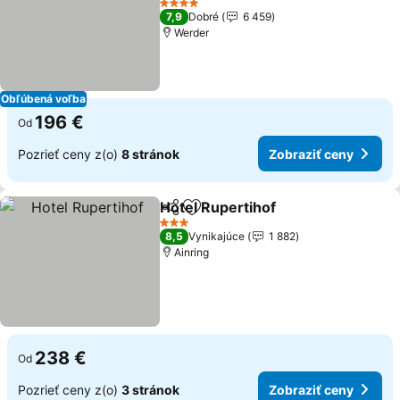
Zobraziť ceny
4 Počet hviezdičiek
7,9
Dobré
6 459
Werder
Obľúbená voľba
196 €
Od
Pozrieť ceny z(o)
8 stránok
Zobraziť ceny
Hotel Rupertihof
Zdieľať
Pridať do obľúbených
Zobraziť 
3 Počet hviezdičiek
8,5
Vynikajúce
1 882
Ainring
238 €
Od
Pozrieť ceny z(o)
3 stránok
Zobraziť ceny