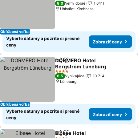
Zobraziť ceny
3 Počet hviezdičiek
8,0
Veľmi dobré
1 641
Uhlstädt-Kirchhasel
Obľúbená voľba
Vyberte dátumy a pozrite si presné
Zobraziť ceny
ceny
DORMERO Hotel
Zdieľať
Pridať do obľúbených
Bergström Lüneburg
Zobraziť ceny
4 Počet hviezdičiek
8,5
Vynikajúce
10 714
Lüneburg
Obľúbená voľba
Vyberte dátumy a pozrite si presné
Zobraziť ceny
ceny
Eibsee Hotel
Zdieľať
Pridať do obľúbených
Zobraziť ceny