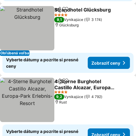
Strandhotel Glücksburg
Zdieľať
Pridať do obľúbených
Zo
4 Počet hviezdičiek
9,1
Vynikajúce
3 174
Glücksburg
Obľúbená voľba
Vyberte dátumy a pozrite si presné
Zobraziť ceny
ceny
4-Sterne Burghotel
Zdieľať
Pridať do obľúbených
Castillo Alcazar, Europa-
Park Erlebnis-Resort
Zobraziť ceny
4 Počet hviezdičiek
9,2
Vynikajúce
4 792
Rust
Vyberte dátumy a pozrite si presné
Zobraziť ceny