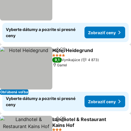
Vyberte dátumy a pozrite si presné
Zobraziť ceny
ceny
Hotel Heidegrund
Zdieľať
Pridať do obľúbených
Zobraziť
4 Počet hviezdičiek
9,1
Vynikajúce
4 873
Garrel
Obľúbená voľba
Vyberte dátumy a pozrite si presné
Zobraziť ceny
ceny
Landhotel & Restaurant
Zdieľať
Pridať do obľúbených
Kains Hof