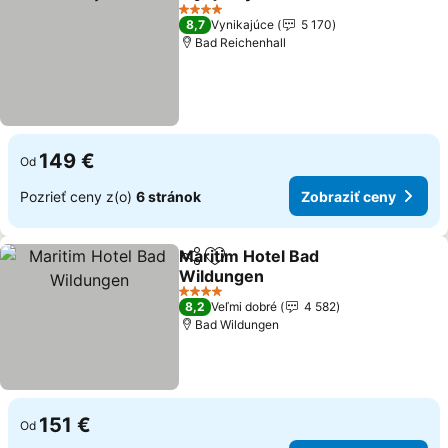
Zdieľať
Pridať do obľúbených
Zobraziť
4 Počet hviezdičiek
8,7
Vynikajúce
5 170
Bad Reichenhall
149 €
Od
Pozrieť ceny z(o)
6 stránok
Zobraziť ceny
Maritim Hotel Bad
Zdieľať
Pridať do obľúbených
Wildungen
Zobraziť ceny
4 Počet hviezdičiek
8,2
Veľmi dobré
4 582
Bad Wildungen
151 €
Od