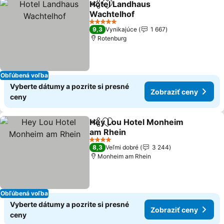
Hotel Landhaus
Zdieľať
Pridať do obľúbených
Wachtelhof
Zobraziť ceny
5 Počet hviezdičiek
9,3
Vynikajúce
1 667
Rotenburg
Obľúbená voľba
Vyberte dátumy a pozrite si presné
Zobraziť ceny
ceny
Hey Lou Hotel Monheim
Zdieľať
Pridať do obľúbených
am Rhein
Zobraziť ceny
4 Počet hviezdičiek
8,3
Veľmi dobré
3 244
Monheim am Rhein
Obľúbená voľba
Vyberte dátumy a pozrite si presné
Zobraziť ceny
ceny