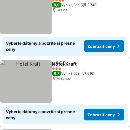
4 Počet hviezdičiek
8,9
Vynikajúce
2 748
Grainau
Vyberte dátumy a pozrite si presné
Zobraziť ceny
ceny
Hotel Kraft
Zdieľať
Pridať do obľúbených
Zobraziť ceny
3 Počet hviezdičiek
8,7
Vynikajúce
616
Mníchov
Vyberte dátumy a pozrite si presné
Zobraziť ceny
ceny