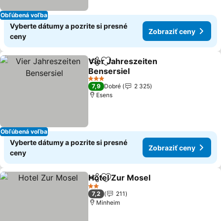
Obľúbená voľba
Vyberte dátumy a pozrite si presné
Zobraziť ceny
ceny
Vier Jahreszeiten
Zdieľať
Pridať do obľúbených
Bensersiel
Zobraziť ceny
3 Počet hviezdičiek
7,9
Dobré
2 325
Esens
Obľúbená voľba
Vyberte dátumy a pozrite si presné
Zobraziť ceny
ceny
Hotel Zur Mosel
Zdieľať
Pridať do obľúbených
Zobraziť 
2 Počet hviezdičiek
7,2
211
Minheim