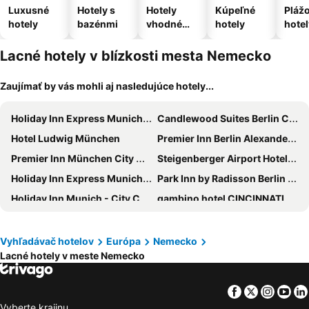
Luxusné
Hotely s
Hotely
Kúpeľné
Pláž
hotely
bazénmi
vhodné
hotely
hotel
pre
domáce
Lacné hotely v blízkosti mesta Nemecko
zvieratá
Zaujímať by vás mohli aj nasledujúce hotely...
Holiday Inn Express Munich - City East By Ihg
Candlewood Suites Berlin Charlottenburg
Hotel Ludwig München
Premier Inn Berlin Alexanderplatz hotel
Premier Inn München City Ost
Steigenberger Airport Hotel Frankfurt
Holiday Inn Express Munich City West by IHG
Park Inn by Radisson Berlin Alexanderplatz
Holiday Inn Munich - City Centre By Ihg
gambino hotel CINCINNATI
Hey Lou Hotel Piding
Sheraton Frankfurt Airport Hotel and Conference Center
MEININGER Hotel München Olympiapark
Sheraton Berlin Grand Hotel Esplanade
Vyhľadávač hotelov
Európa
Nemecko
Lacné hotely v meste Nemecko
H2 Hotel München Olympiapark
Premier Inn Berlin City Centre
Holiday Inn - The Niu, Mesh Stuttgart Messe By Ihg
MEININGER Hotel Berlin Tiergarten
Facebook
Twitter
Insta
Yo
Premier Inn München City Schwabing
MEININGER Hotel Berlin East Side Gallery
Vyberte krajinu