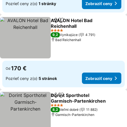
Pozrieť ceny z(o)
1 stránky
Zobraziť ceny
AVALON Hotel Bad
Zdieľať
Pridať do obľúbených
Reichenhall
Zobraziť ceny
4 Počet hviezdičiek
9,2
Vynikajúce
4 791
Bad Reichenhall
170 €
Od
Pozrieť ceny z(o)
5 stránok
Zobraziť ceny
Dorint Sporthotel
Zdieľať
Pridať do obľúbených
Garmisch-Partenkirchen
Zobraziť ceny
4 Počet hviezdičiek
8,2
Veľmi dobré
11 882
Garmisch-Partenkirchen