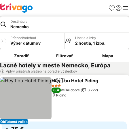
Obľúbené
Prihlási
Me
Destinácia
Nemecko
Príchod/odchod
Hostia a izby
Výber dátumov
2 hostia, 1 izba.
Zoradiť
Filtrovať
Mapa
Lacné hotely v meste Nemecko, Európa
Vplyv prijatých platieb na poradie výsledkov
Hey Lou Hotel Piding
Zdieľať
Pridať do obľúbených
Zobra
3 Počet hviezdičiek
8,4
Veľmi dobré
3 722
Piding
Obľúbená voľba