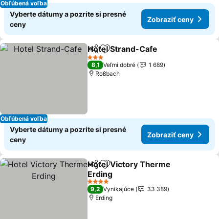
Obľúbená voľba
Vyberte dátumy a pozrite si presné
Zobraziť ceny
ceny
Hotel Strand-Cafe
Zdieľať
Pridať do obľúbených
Zobrazi
3 Počet hviezdičiek
8,1
Veľmi dobré
1 689
Roßbach
Obľúbená voľba
Vyberte dátumy a pozrite si presné
Zobraziť ceny
ceny
Hotel Victory Therme
Zdieľať
Pridať do obľúbených
Erding
Zobraziť ceny
4 Počet hviezdičiek
9,2
Vynikajúce
33 389
Erding