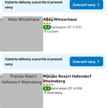
Vyberte dátumy a pozrite si presné
Zobraziť ceny
ceny
Altes Winzerhaus
Zdieľať
Pridať do obľúbených
Zobraziť
3 Počet hviezdičiek
9,3
Vynikajúce
2 370
Cochem
Vyberte dátumy a pozrite si presné
Zobraziť ceny
ceny
Precise Resort Hafendorf
Zdieľať
Pridať do obľúbených
Rheinsberg
Zobraziť ceny
4 Počet hviezdičiek
8,3
Veľmi dobré
8 006
Rheinsberg