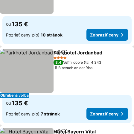
135 €
Od
Pozrieť ceny z(o)
10 stránok
Zobraziť ceny
Parkhotel Jordanbad
Zdieľať
Pridať do obľúbených
Zobra
4 Počet hviezdičiek
8,4
Veľmi dobré
4 343
Biberach an der Riss
Obľúbená voľba
135 €
Od
Pozrieť ceny z(o)
7 stránok
Zobraziť ceny
Hotel Bayern Vital