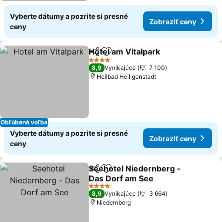
Vyberte dátumy a pozrite si presné
Zobraziť ceny
ceny
Hotel am Vitalpark
Zdieľať
Pridať do obľúbených
Zobrazi
4 Počet hviezdičiek
8,9
Vynikajúce
7 100
Heilbad Heiligenstadt
Obľúbená voľba
Vyberte dátumy a pozrite si presné
Zobraziť ceny
ceny
Seehotel Niedernberg -
Zdieľať
Pridať do obľúbených
Das Dorf am See
Zobraziť ceny
4 Počet hviezdičiek
8,9
Vynikajúce
3 664
Niedernberg