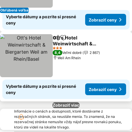
Obľúbená voľba
Vyberte dátumy a pozrite si presné
Zobraziť ceny
ceny
Ott's Hotel
Zdieľať
Pridať do obľúbených
Weinwirtschaft &
Biergarten Weil am
Zobraziť ceny
3 Počet hviezdičiek
8,4
Veľmi dobré
2 867
Rhein/Basel
Weil Am Rhein
Vyberte dátumy a pozrite si presné
Zobraziť ceny
ceny
Zobraziť viac
Informácie o cenách a dostupnosti, ktoré dostávame z
rezervačných stránok, sa neustále menia. To znamená, že na
rezervačnej stránke nemusíte vždy nájsť presne rovnakú ponuku,
ktorú ste videli na lokalite trivago.