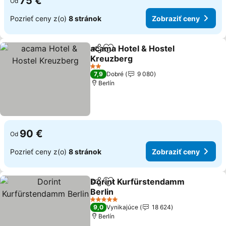
75 €
Od
Pozrieť ceny z(o)
8 stránok
Zobraziť ceny
acama Hotel & Hostel
Zdieľať
Pridať do obľúbených
Kreuzberg
Zobraziť ceny
2 Počet hviezdičiek
7,9
Dobré
9 080
Berlín
90 €
Od
Pozrieť ceny z(o)
8 stránok
Zobraziť ceny
Dorint Kurfürstendamm
Zdieľať
Pridať do obľúbených
Berlin
Zobraziť ceny
5 Počet hviezdičiek
9,0
Vynikajúce
18 624
Berlín