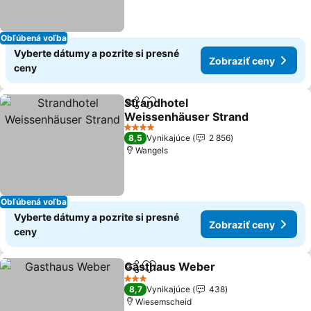
Obľúbená voľba
Vyberte dátumy a pozrite si presné
Zobraziť ceny
ceny
Strandhotel
Zdieľať
Pridať do obľúbených
Weissenhäuser Strand
Zobraziť ceny
4 Počet hviezdičiek
8,5
Vynikajúce
2 856
Wangels
Obľúbená voľba
Vyberte dátumy a pozrite si presné
Zobraziť ceny
ceny
Gasthaus Weber
Zdieľať
Pridať do obľúbených
Zobraziť 
3 Počet hviezdičiek
8,7
Vynikajúce
438
Wiesemscheid