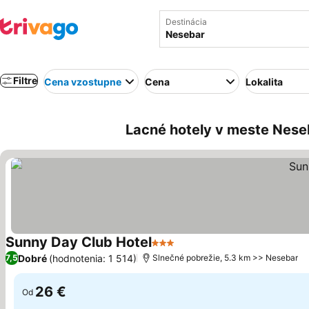
Destinácia
Filtre
Cena vzostupne
Cena
Lokalita
Lacné hotely v meste Nese
Sunny Day Club Hotel
3 Počet hviezdičiek
Dobré
(hodnotenia: 1 514)
7,5
Slnečné pobrežie, 5.3 km >> Nesebar
26 €
Od