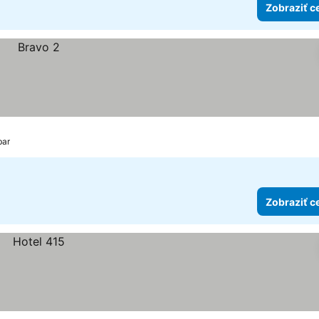
Zobraziť c
bar
Zobraziť c