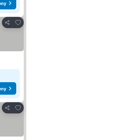
eny
Pridať do obľúbených
Zdieľať
eny
Pridať do obľúbených
Zdieľať