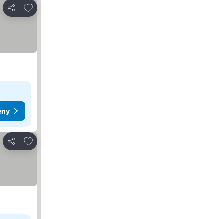
Pridať do obľúbených
Zdieľať
eny
Pridať do obľúbených
Zdieľať