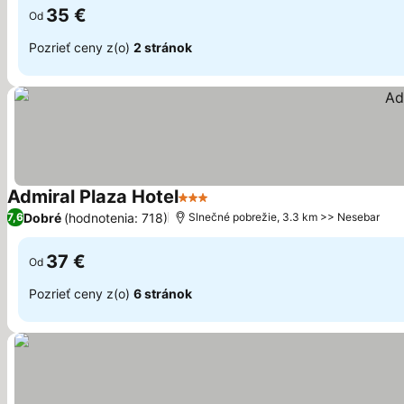
35 €
Od
Pozrieť ceny z(o)
2 stránok
Admiral Plaza Hotel
3 Počet hviezdičiek
Dobré
(hodnotenia: 718)
7,6
Slnečné pobrežie, 3.3 km >> Nesebar
37 €
Od
Pozrieť ceny z(o)
6 stránok