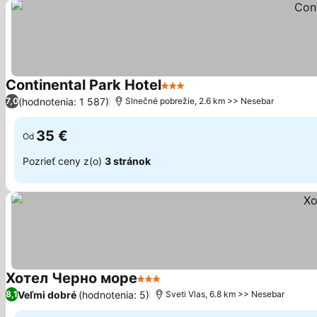
Continental Park Hotel
3 Počet hviezdičiek
(hodnotenia: 1 587)
7,0
Slnečné pobrežie, 2.6 km >> Nesebar
35 €
Od
Pozrieť ceny z(o)
3 stránok
Хотел Черно море
3 Počet hviezdičiek
Veľmi dobré
(hodnotenia: 5)
8,1
Sveti Vlas, 6.8 km >> Nesebar