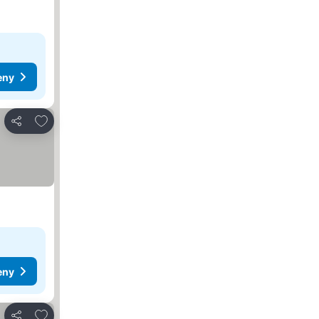
eny
Pridať do obľúbených
Zdieľať
eny
Pridať do obľúbených