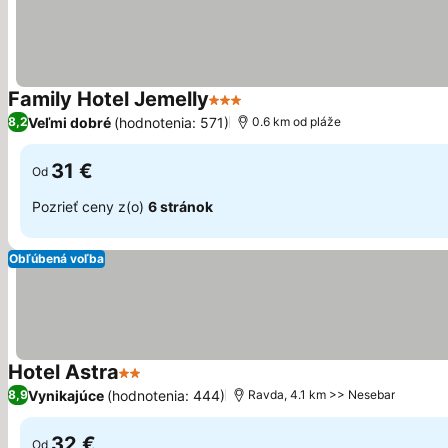
Family Hotel Jemelly
3 Počet hviezdičiek
Veľmi dobré
(hodnotenia: 571)
8,2
0.6 km od pláže
31 €
Od
Pozrieť ceny z(o)
6 stránok
Obľúbená voľba
Hotel Astra
2 Počet hviezdičiek
Vynikajúce
(hodnotenia: 444)
8,9
Ravda, 4.1 km >> Nesebar
32 €
Od