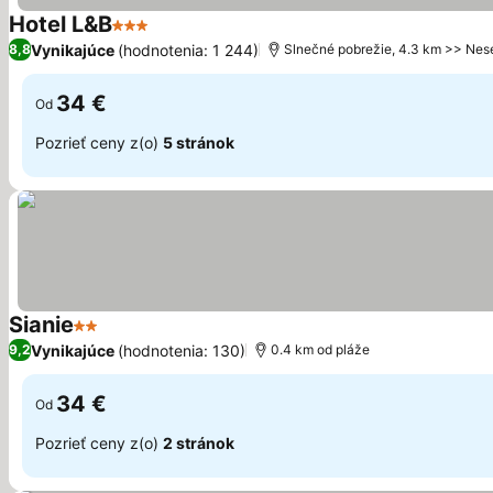
Hotel L&B
3 Počet hviezdičiek
Vynikajúce
(hodnotenia: 1 244)
8,8
Slnečné pobrežie, 4.3 km >> Nes
34 €
Od
Pozrieť ceny z(o)
5 stránok
Sianie
2 Počet hviezdičiek
Vynikajúce
(hodnotenia: 130)
9,2
0.4 km od pláže
34 €
Od
Pozrieť ceny z(o)
2 stránok