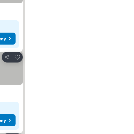
eny
Pridať do obľúbených
Zdieľať
eny