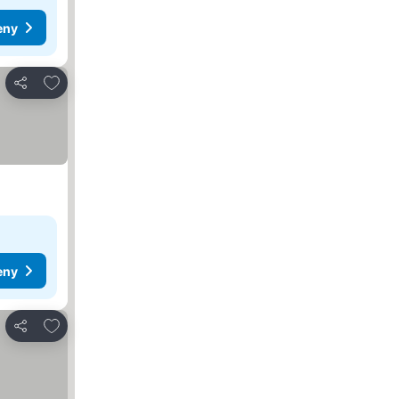
eny
Pridať do obľúbených
Zdieľať
eny
Pridať do obľúbených
Zdieľať