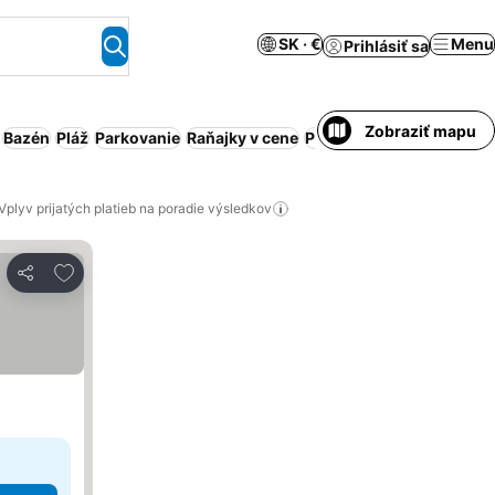
SK · €
Menu
Prihlásiť sa
Zobraziť mapu
Bazén
Pláž
Parkovanie
Raňajky v cene
Polpenzia
Obsluhovaný 
Vplyv prijatých platieb na poradie výsledkov
Pridať do obľúbených
Zdieľať