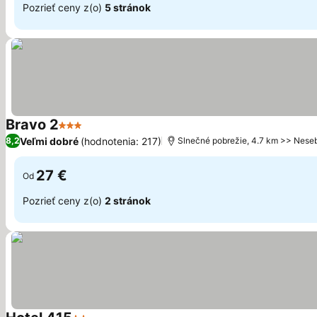
Pozrieť ceny z(o)
5 stránok
Bravo 2
3 Počet hviezdičiek
Veľmi dobré
(hodnotenia: 217)
8,2
Slnečné pobrežie, 4.7 km >> Nese
27 €
Od
Pozrieť ceny z(o)
2 stránok