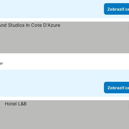
Zobraziť c
et hviezdičiek
ar
Zobraziť c