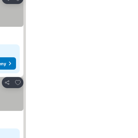
Zdieľať
eny
Pridať do obľúbených
Zdieľať