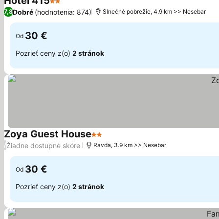
Hotel 415
2 Počet hviezdičiek
Dobré
(hodnotenia: 874)
7,8
Slnečné pobrežie, 4.9 km >> Nesebar
30 €
Od
Pozrieť ceny z(o)
2 stránok
Zoya Guest House
2 Počet hviezdičiek
Žiadne dostupné skóre
/
Ravda, 3.9 km >> Nesebar
30 €
Od
Pozrieť ceny z(o)
2 stránok