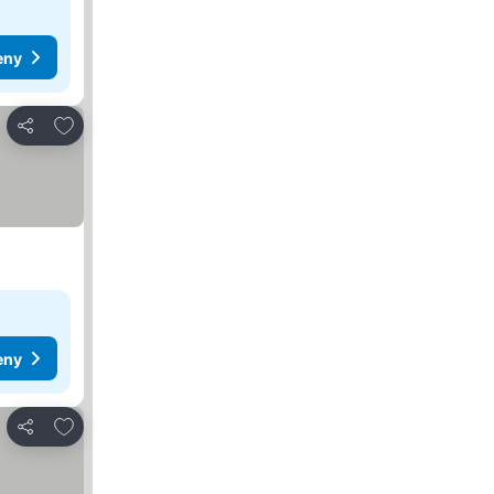
eny
Pridať do obľúbených
Zdieľať
eny
Pridať do obľúbených
Zdieľať