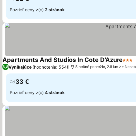
Pozrieť ceny z(o)
2 stránok
Apartments And Studios In Cote D'Azure
3 Poč
Vynikajúce
(hodnotenia: 554)
8,8
Slnečné pobrežie, 2.8 km >> Neseb
33 €
Od
Pozrieť ceny z(o)
4 stránok