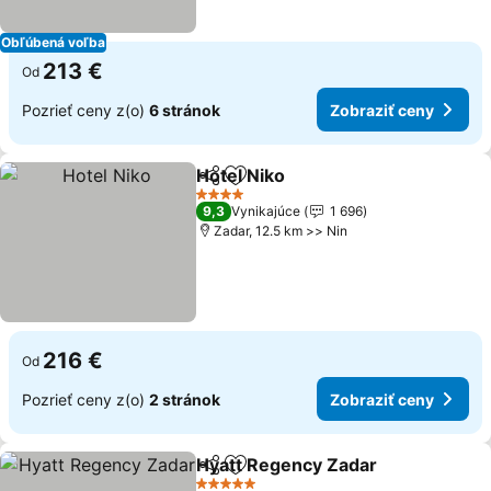
Obľúbená voľba
213 €
Od
Pozrieť ceny z(o)
6 stránok
Zobraziť ceny
Hotel Niko
Zdieľať
Pridať do obľúbených
4 Počet hviezdičiek
9,3
Vynikajúce
1 696
Zadar, 12.5 km >> Nin
216 €
Od
Pozrieť ceny z(o)
2 stránok
Zobraziť ceny
Hyatt Regency Zadar
Zdieľať
Pridať do obľúbených