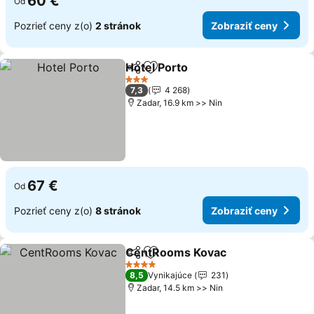
60 €
Od
Pozrieť ceny z(o)
2 stránok
Zobraziť ceny
Hotel Porto
Zdieľať
Pridať do obľúbených
3 Počet hviezdičiek
7,3
4 268
Zadar, 16.9 km >> Nin
67 €
Od
Pozrieť ceny z(o)
8 stránok
Zobraziť ceny
CentRooms Kovac
Zdieľať
Pridať do obľúbených
4 Počet hviezdičiek
8,5
Vynikajúce
231
Zadar, 14.5 km >> Nin