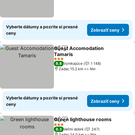
Vyberte dátumy a pozrite si presné
Zobraziť ceny
ceny
Guest Accomodation
Zdieľať
Pridať do obľúbených
Tamaris
3 Počet hviezdičiek
8,8
Vynikajúce
1 148
Zadar, 15.2 km >> Nin
Vyberte dátumy a pozrite si presné
Zobraziť ceny
ceny
Green lighthouse rooms
Zdieľať
Pridať do obľúbených
3 Počet hviezdičiek
8,3
Veľmi dobré
247
Zadar, 14.0 km >> Nin