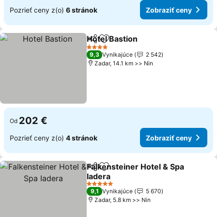
Pozrieť ceny z(o)
6 stránok
Zobraziť ceny
Hotel Bastion
Zdieľať
Pridať do obľúbených
4 Počet hviezdičiek
9,3
Vynikajúce
2 542
Zadar, 14.1 km >> Nin
202 €
Od
Pozrieť ceny z(o)
4 stránok
Zobraziť ceny
Falkensteiner Hotel & Spa
Zdieľať
Pridať do obľúbených
Iadera
5 Počet hviezdičiek
9,1
Vynikajúce
5 670
Zadar, 5.8 km >> Nin