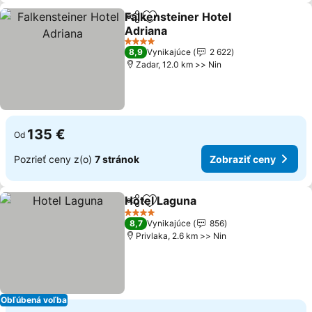
Falkensteiner Hotel
Zdieľať
Pridať do obľúbených
Adriana
4 Počet hviezdičiek
8,9
Vynikajúce
2 622
Zadar, 12.0 km >> Nin
135 €
Od
Pozrieť ceny z(o)
7 stránok
Zobraziť ceny
Hotel Laguna
Zdieľať
Pridať do obľúbených
4 Počet hviezdičiek
8,7
Vynikajúce
856
Privlaka, 2.6 km >> Nin
Obľúbená voľba