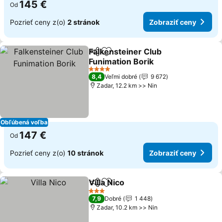
145 €
Od
Pozrieť ceny z(o)
2 stránok
Zobraziť ceny
Falkensteiner Club
Zdieľať
Pridať do obľúbených
Funimation Borik
4 Počet hviezdičiek
8,4
Veľmi dobré
9 672
Zadar, 12.2 km >> Nin
Obľúbená voľba
147 €
Od
Pozrieť ceny z(o)
10 stránok
Zobraziť ceny
Villa Nico
Zdieľať
Pridať do obľúbených
3 Počet hviezdičiek
7,9
Dobré
1 448
Zadar, 10.2 km >> Nin