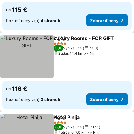
115 €
Od
Pozrieť ceny z(o)
4 stránok
Zobraziť ceny
Luxury Rooms - FOR GIFT
Zdieľať
Pridať do obľúbených
4 Počet hviezdičiek
9,6
Vynikajúce
230
Zadar, 14.4 km >> Nin
116 €
Od
Pozrieť ceny z(o)
3 stránok
Zobraziť ceny
Hotel Pinija
Zdieľať
Pridať do obľúbených
4 Počet hviezdičiek
8,6
Vynikajúce
7 621
Petrčane, 7.0 km >> Nin