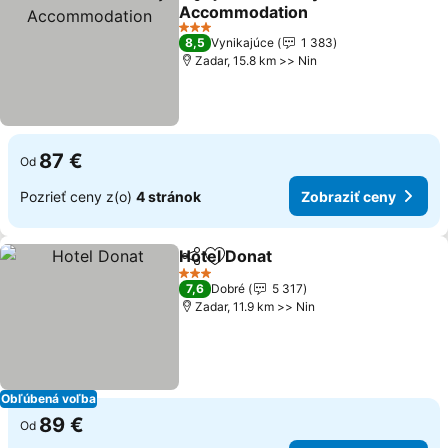
Zdieľať
Pridať do obľúbených
Accommodation
3 Počet hviezdičiek
8,5
Vynikajúce
1 383
Zadar, 15.8 km >> Nin
87 €
Od
Pozrieť ceny z(o)
4 stránok
Zobraziť ceny
Hotel Donat
Zdieľať
Pridať do obľúbených
3 Počet hviezdičiek
7,6
Dobré
5 317
Zadar, 11.9 km >> Nin
Obľúbená voľba
89 €
Od