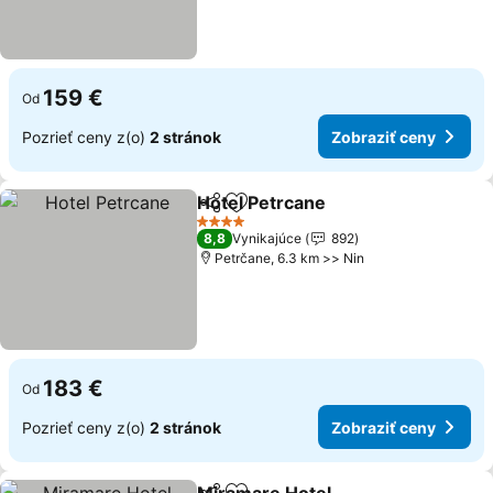
159 €
Od
Pozrieť ceny z(o)
2 stránok
Zobraziť ceny
Hotel Petrcane
Zdieľať
Pridať do obľúbených
4 Počet hviezdičiek
8,8
Vynikajúce
892
Petrčane, 6.3 km >> Nin
183 €
Od
Pozrieť ceny z(o)
2 stránok
Zobraziť ceny