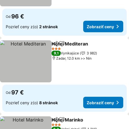
96 €
Od
Pozrieť ceny z(o)
2 stránok
Zobraziť ceny
Hotel Mediteran
Zdieľať
Pridať do obľúbených
3 Počet hviezdičiek
9,1
Vynikajúce
3 982
Zadar, 12.0 km >> Nin
97 €
Od
Pozrieť ceny z(o)
8 stránok
Zobraziť ceny
Hotel Marinko
Zdieľať
Pridať do obľúbených
3 Počet hviezdičiek