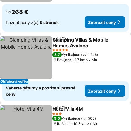
268 €
Od
Pozrieť ceny z(o)
9 stránok
Zobraziť ceny
Glamping Villas & Mobile
Zdieľať
Pridať do obľúbených
Homes Avalona
5 Počet hviezdičiek
8,7
Vynikajúce
1 146
Povljana, 11.7 km >> Nin
Obľúbená voľba
Vyberte dátumy a pozrite si presné
Zobraziť ceny
ceny
Hotel Vila 4M
Zdieľať
Pridať do obľúbených
3 Počet hviezdičiek
9,0
Vynikajúce
503
Ražanac, 10.8 km >> Nin