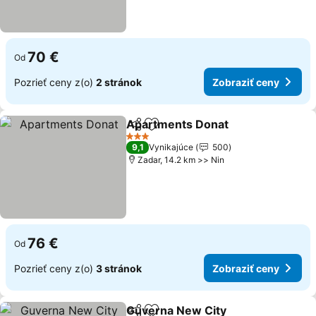
70 €
Od
Pozrieť ceny z(o)
2 stránok
Zobraziť ceny
Apartments Donat
Zdieľať
Pridať do obľúbených
3 Počet hviezdičiek
9,1
Vynikajúce
500
Zadar, 14.2 km >> Nin
76 €
Od
Pozrieť ceny z(o)
3 stránok
Zobraziť ceny
Guverna New City