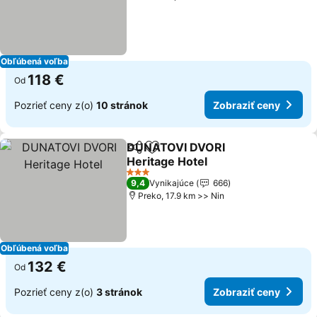
Obľúbená voľba
118 €
Od
Pozrieť ceny z(o)
10 stránok
Zobraziť ceny
DUNATOVI DVORI
Zdieľať
Pridať do obľúbených
Heritage Hotel
3 Počet hviezdičiek
9,4
Vynikajúce
666
Preko, 17.9 km >> Nin
Obľúbená voľba
132 €
Od
Pozrieť ceny z(o)
3 stránok
Zobraziť ceny