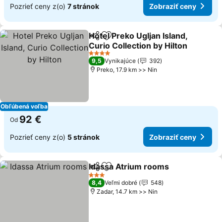
Pozrieť ceny z(o)
7 stránok
Zobraziť ceny
Hotel Preko Ugljan Island,
Zdieľať
Pridať do obľúbených
Curio Collection by Hilton
4 Počet hviezdičiek
9,5
Vynikajúce
392
Preko, 17.9 km >> Nin
Obľúbená voľba
92 €
Od
Pozrieť ceny z(o)
5 stránok
Zobraziť ceny
Idassa Atrium rooms
Zdieľať
Pridať do obľúbených
3 Počet hviezdičiek
8,4
Veľmi dobré
548
Zadar, 14.7 km >> Nin