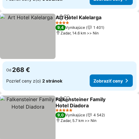
Art Hotel Kalelarga
Zdieľať
Pridať do obľúbených
4 Počet hviezdičiek
9,4
Vynikajúce
1 401
Zadar, 14.6 km >> Nin
268 €
Od
Pozrieť ceny z(o)
2 stránok
Zobraziť ceny
Falkensteiner Family
Zdieľať
Pridať do obľúbených
Hotel Diadora
5 Počet hviezdičiek
9,0
Vynikajúce
4 542
Zadar, 5.7 km >> Nin