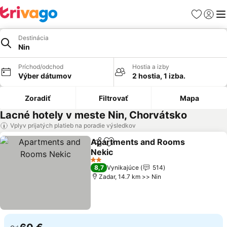
Obľúbené
Prihlási
Me
Destinácia
Nin
Príchod/odchod
Hostia a izby
Výber dátumov
2 hostia, 1 izba.
Zoradiť
Filtrovať
Mapa
Lacné hotely v meste Nin, Chorvátsko
Vplyv prijatých platieb na poradie výsledkov
Apartments and Rooms
Zdieľať
Pridať do obľúbených
Nekic
2 Počet hviezdičiek
8,7
Vynikajúce
514
Zadar, 14.7 km >> Nin