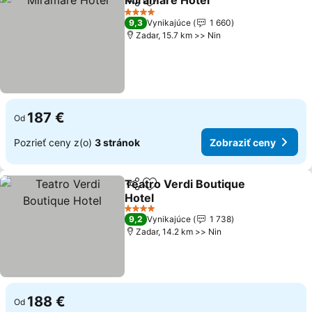
Miramare Hotel
Zdieľať
Pridať do obľúbených
4 Počet hviezdičiek
9,3
Vynikajúce
1 660
Zadar, 15.7 km >> Nin
187 €
Od
Pozrieť ceny z(o)
3 stránok
Zobraziť ceny
Teatro Verdi Boutique
Zdieľať
Pridať do obľúbených
Hotel
4 Počet hviezdičiek
9,2
Vynikajúce
1 738
Zadar, 14.2 km >> Nin
188 €
Od