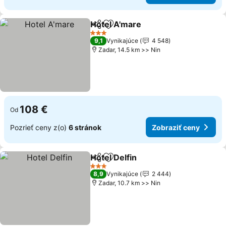
Hotel A'mare
Zdieľať
Pridať do obľúbených
3 Počet hviezdičiek
9,1
Vynikajúce
4 548
Zadar, 14.5 km >> Nin
108 €
Od
Pozrieť ceny z(o)
6 stránok
Zobraziť ceny
Hotel Delfin
Zdieľať
Pridať do obľúbených
3 Počet hviezdičiek
8,9
Vynikajúce
2 444
Zadar, 10.7 km >> Nin