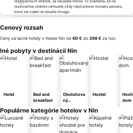
rezervačných stránok, sa neustále menia. To znamená, že na
rezervačnej stránke nemusíte vždy nájsť presne rovnakú ponuku,
ktorú ste videli na lokalite trivago.
Cenový rozsah
Ceny za lacné hotely v meste Nin od
‎60 €
do
‎268 €
za noc.
Iné pobyty v destinácii Nin
Hotel
Bed and
Obsluhova
Hostel
Hosť
breakfast
ný
dom
apartmán
Populárne kategórie hotelov v Nin