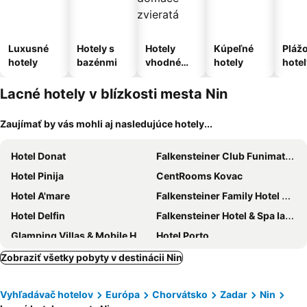
Luxusné
Hotely s
Hotely
Kúpeľné
Pláž
hotely
bazénmi
vhodné
hotely
hotel
pre
domáce
Lacné hotely v blízkosti mesta Nin
zvieratá
Zaujímať by vás mohli aj nasledujúce hotely...
Hotel Donat
Falkensteiner Club Funimation Borik
Hotel Pinija
CentRooms Kovac
Hotel A'mare
Falkensteiner Family Hotel Diadora
Hotel Delfin
Falkensteiner Hotel & Spa Iadera
Glamping Villas & Mobile Homes Avalona
Hotel Porto
Villa Nico
Hotel Petrcane
Zobraziť všetky pobyty v destinácii Nin
Sunnyside Apartments Resort Petrcane
Hotel Mediteran
Vyhľadávač hotelov
Európa
Chorvátsko
Zadar
Nin
Hotel Marinko
Apartments Puntamika