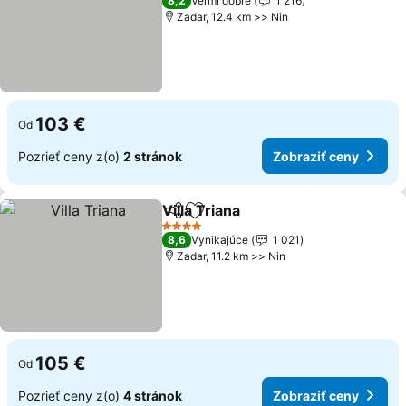
8,2
Veľmi dobré
1 216
Zadar, 12.4 km >> Nin
103 €
Od
Pozrieť ceny z(o)
2 stránok
Zobraziť ceny
Villa Triana
Zdieľať
Pridať do obľúbených
4 Počet hviezdičiek
8,6
Vynikajúce
1 021
Zadar, 11.2 km >> Nin
105 €
Od
Pozrieť ceny z(o)
4 stránok
Zobraziť ceny