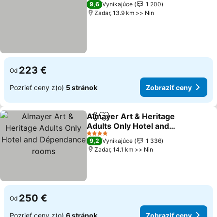
5 Počet hviezdičiek
9,6
Vynikajúce
1 200
Zadar, 13.9 km >> Nin
223 €
Od
Pozrieť ceny z(o)
5 stránok
Zobraziť ceny
Almayer Art & Heritage
Zdieľať
Pridať do obľúbených
Adults Only Hotel and
Dépendance rooms
4 Počet hviezdičiek
9,2
Vynikajúce
1 336
Zadar, 14.1 km >> Nin
250 €
Od
Pozrieť ceny z(o)
6 stránok
Zobraziť ceny