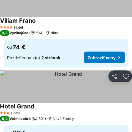
Viliam Frano
Zobraziť ceny
Hotel
4 Počet hviezdičiek
9,2
Vynikajúce
514
Nitra
74 €
Od
Pozrieť ceny z(o)
2 stránok
Zobraziť ceny
Zdieľať
Pr
Hotel Grand
Zobraziť ceny
Hotel
3 Počet hviezdičiek
8,4
Veľmi dobré
501
Nové Zámky