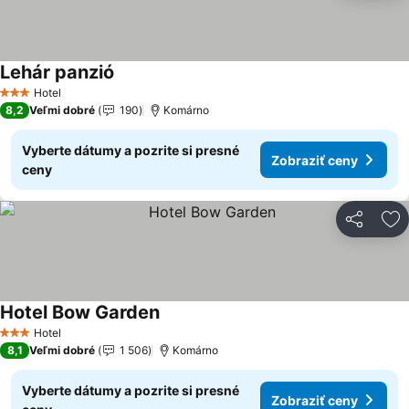
Lehár panzió
Zobraziť ceny
Hotel
3 Počet hviezdičiek
8,2
Veľmi dobré
190
Komárno
Vyberte dátumy a pozrite si presné
Zobraziť ceny
ceny
Zdieľať
Pr
Hotel Bow Garden
Zobraziť ceny
Hotel
3 Počet hviezdičiek
8,1
Veľmi dobré
1 506
Komárno
Vyberte dátumy a pozrite si presné
Zobraziť ceny