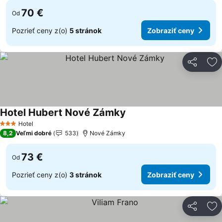
70 €
Od
Pozrieť ceny z(o)
5 stránok
Zobraziť ceny
Zdieľať
Pr
Hotel Hubert Nové Zámky
Zobraziť ceny
Hotel
3 Počet hviezdičiek
8,2
Veľmi dobré
533
Nové Zámky
73 €
Od
Pozrieť ceny z(o)
3 stránok
Zobraziť ceny
Zdieľať
Pr