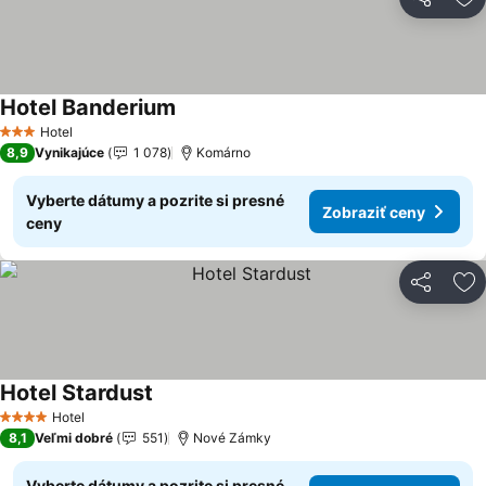
Zdieľať
Pr
Hotel Banderium
Zobraziť ceny
Hotel
3 Počet hviezdičiek
8,9
Vynikajúce
1 078
Komárno
Vyberte dátumy a pozrite si presné
Zobraziť ceny
ceny
Zdieľať
Pr
Hotel Stardust
Zobraziť ceny
Hotel
4 Počet hviezdičiek
8,1
Veľmi dobré
551
Nové Zámky
Vyberte dátumy a pozrite si presné