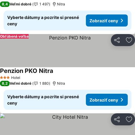
4 Počet hviezdičiek
8,4
Veľmi dobré
1 497
Nitra
Vyberte dátumy a pozrite si presné
Zobraziť ceny
ceny
Obľúbená voľba
Zdieľať
Pr
Penzion PKO Nitra
Zobraziť ceny
Hotel
3 Počet hviezdičiek
8,2
Veľmi dobré
1 880
Nitra
Vyberte dátumy a pozrite si presné
Zobraziť ceny
ceny
Zdieľať
Pr