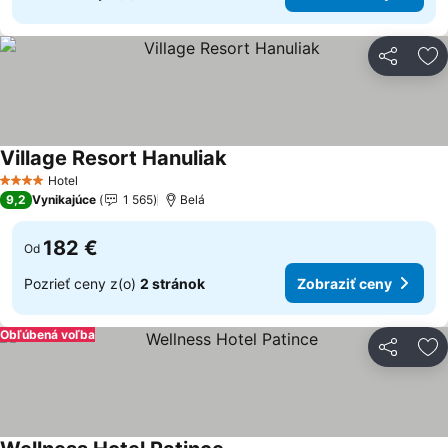
Zdieľať
Pr
Village Resort Hanuliak
Zobraziť ceny
Hotel
4 Počet hviezdičiek
9,2
Vynikajúce
1 565
Belá
182 €
Od
Pozrieť ceny z(o)
2 stránok
Zobraziť ceny
Obľúbená voľba
Zdieľať
Pr