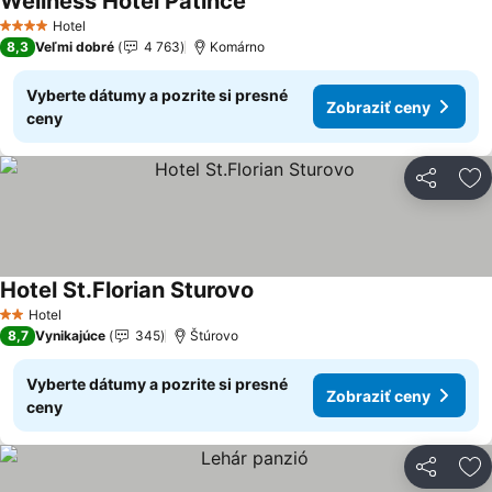
Wellness Hotel Patince
Zobraziť ceny
Hotel
4 Počet hviezdičiek
8,3
Veľmi dobré
4 763
Komárno
Vyberte dátumy a pozrite si presné
Zobraziť ceny
ceny
Zdieľať
Pr
Hotel St.Florian Sturovo
Zobraziť ceny
Hotel
2 Počet hviezdičiek
8,7
Vynikajúce
345
Štúrovo
Vyberte dátumy a pozrite si presné
Zobraziť ceny
ceny
Zdieľať
Pr