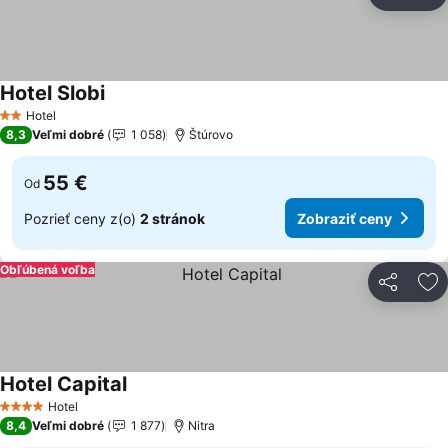
Zdieľať
Pr
Hotel Slobi
Zobraziť ceny
Hotel
2 Počet hviezdičiek
8,3
Veľmi dobré
1 058
Štúrovo
55 €
Od
Pozrieť ceny z(o)
2 stránok
Zobraziť ceny
Obľúbená voľba
Zdieľať
Pr
Hotel Capital
Zobraziť ceny
Hotel
4 Počet hviezdičiek
8,4
Veľmi dobré
1 877
Nitra