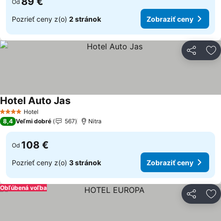
89 €
Od
Pozrieť ceny z(o)
2 stránok
Zobraziť ceny
Zdieľať
Pr
Hotel Auto Jas
Zobraziť ceny
Hotel
4 Počet hviezdičiek
8,4
Veľmi dobré
567
Nitra
108 €
Od
Pozrieť ceny z(o)
3 stránok
Zobraziť ceny
Obľúbená voľba
Zdieľať
Pr