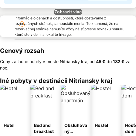
Zobraziť viac
Informácie o cenách a dostupnosti, ktoré dostávame z
rezervačných stránok, sa neustále menia. To znamená, že na
rezervačnej stránke nemusíte vždy nájsť presne rovnakú ponuku,
ktorú ste videli na lokalite trivago.
Cenový rozsah
Ceny za lacné hotely v meste Nitriansky kraj od
‎45 €
do
‎182 €
za
noc.
Iné pobyty v destinácii Nitriansky kraj
Hotel
Bed and
Obsluhova
Hostel
Hosť
breakfast
ný
dom