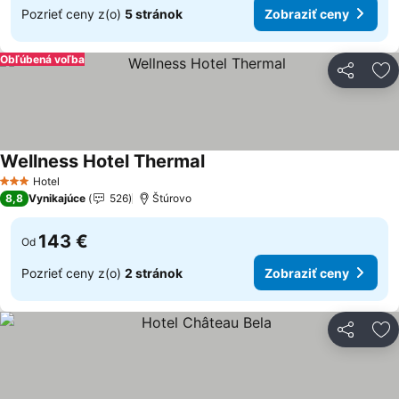
Pozrieť ceny z(o)
5 stránok
Zobraziť ceny
Obľúbená voľba
Zdieľať
Pr
Wellness Hotel Thermal
Zobraziť ceny
Hotel
3 Počet hviezdičiek
8,8
Vynikajúce
526
Štúrovo
143 €
Od
Pozrieť ceny z(o)
2 stránok
Zobraziť ceny
Zdieľať
Pr