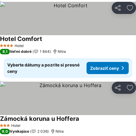
Zdieľať
Pr
Hotel Comfort
Zobraziť ceny
Hotel
4 Počet hviezdičiek
8,1
Veľmi dobré
1 844
Nitra
Vyberte dátumy a pozrite si presné
Zobraziť ceny
ceny
Zdieľať
Pr
Zámocká koruna u Hoffera
Zobraziť ceny
Hotel
3 Počet hviezdičiek
9,0
Vynikajúce
2 036
Nitra