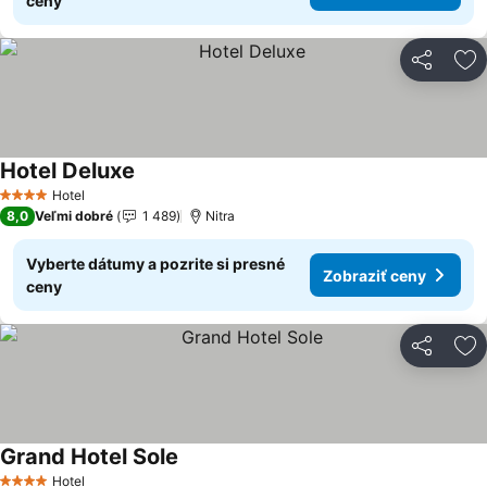
ceny
Zdieľať
Pr
Hotel Deluxe
Zobraziť ceny
Hotel
4 Počet hviezdičiek
8,0
Veľmi dobré
1 489
Nitra
Vyberte dátumy a pozrite si presné
Zobraziť ceny
ceny
Zdieľať
Pr
Grand Hotel Sole
Zobraziť ceny
Hotel