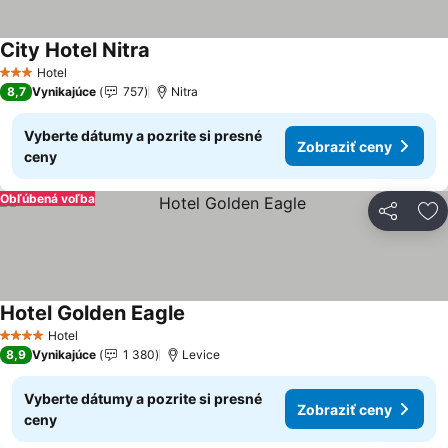
City Hotel Nitra
Zobraziť ceny
Hotel
3 Počet hviezdičiek
8,7
Vynikajúce
757
Nitra
Vyberte dátumy a pozrite si presné
Zobraziť ceny
ceny
Obľúbená voľba
Zdieľať
Pr
Hotel Golden Eagle
Zobraziť ceny
Hotel
4 Počet hviezdičiek
8,9
Vynikajúce
1 380
Levice
Vyberte dátumy a pozrite si presné
Zobraziť ceny
ceny