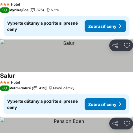
Zobraziť ceny
Hotel
3 Počet hviezdičiek
9,1
Vynikajúce
825
Nitra
Vyberte dátumy a pozrite si presné
Zobraziť ceny
ceny
Zdieľať
Pr
Salur
Zobraziť ceny
Hotel
3 Počet hviezdičiek
8,1
Veľmi dobré
419
Nové Zámky
Vyberte dátumy a pozrite si presné
Zobraziť ceny
ceny
Zdieľať
Pr