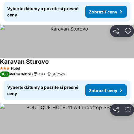
Vyberte dátumy a pozrite si presné
Zobraziť ceny
ceny
Zdieľať
Pr
Karavan Sturovo
Zobraziť ceny
Hotel
3 Počet hviezdičiek
8,3
Veľmi dobré
54
Štúrovo
Vyberte dátumy a pozrite si presné
Zobraziť ceny
ceny
Zdieľať
Pr