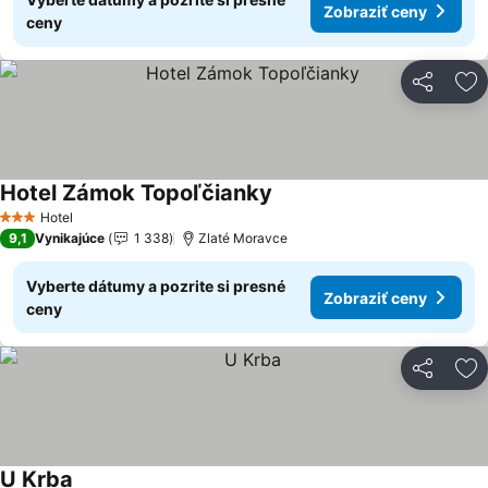
Zobraziť ceny
ceny
Zdieľať
Pr
Hotel Zámok Topoľčianky
Zobraziť ceny
Hotel
3 Počet hviezdičiek
9,1
Vynikajúce
1 338
Zlaté Moravce
Vyberte dátumy a pozrite si presné
Zobraziť ceny
ceny
Zdieľať
Pr
U Krba