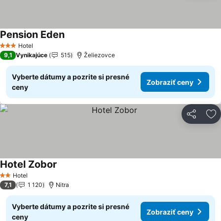
Pension Eden
Zobraziť ceny
Hotel
3 Počet hviezdičiek
9,1
Vynikajúce
515
Želiezovce
Vyberte dátumy a pozrite si presné
Zobraziť ceny
ceny
Zdieľať
Pr
Hotel Zobor
Zobraziť ceny
Hotel
2 Počet hviezdičiek
7,1
1 120
Nitra
Vyberte dátumy a pozrite si presné
Zobraziť ceny
ceny