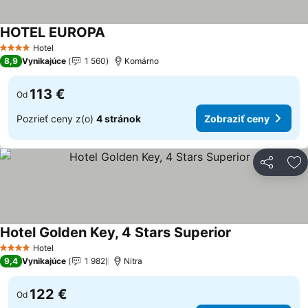
HOTEL EUROPA
Zobraziť ceny
Hotel
4 Počet hviezdičiek
8,9
Vynikajúce
1 560
Komárno
113 €
Od
Pozrieť ceny z(o)
4 stránok
Zobraziť ceny
Zdieľať
Pr
Hotel Golden Key, 4 Stars Superior
Zobraziť ceny
Hotel
4 Počet hviezdičiek
9,4
Vynikajúce
1 982
Nitra
122 €
Od