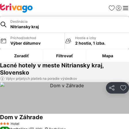
Obľúbené
Prihlási
Me
Destinácia
Nitriansky kraj
Príchod/odchod
Hostia a izby
Výber dátumov
2 hostia, 1 izba.
Zoradiť
Filtrovať
Mapa
Lacné hotely v meste Nitriansky kraj,
Slovensko
Vplyv prijatých platieb na poradie výsledkov
Zdieľať
Pr
Dom v Záhrade
Zobraziť ceny
Hotel
3 Počet hviezdičiek