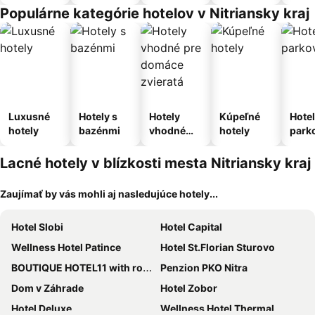
apartmán
Populárne kategórie hotelov v Nitriansky kraj
Luxusné
Hotely s
Hotely
Kúpeľné
Hotel
hotely
bazénmi
vhodné
hotely
park
pre
m
domáce
Lacné hotely v blízkosti mesta Nitriansky kraj
zvieratá
Zaujímať by vás mohli aj nasledujúce hotely...
Hotel Slobi
Hotel Capital
Wellness Hotel Patince
Hotel St.Florian Sturovo
BOUTIQUE HOTEL11 with rooftop SPA
Penzion PKO Nitra
Dom v Záhrade
Hotel Zobor
Hotel Deluxe
Wellness Hotel Thermal