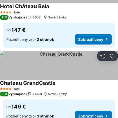
Hotel Château Bela
Zobraziť ceny
Hotel
4 Počet hviezdičiek
9,3
Vynikajúce
1 602
Nové Zámky
147 €
Od
Pozrieť ceny z(o)
2 stránok
Zobraziť ceny
Zdieľať
Pr
Chateau GrandCastle
Zobraziť ceny
Hotel
4 Počet hviezdičiek
9,0
Vynikajúce
1 450
Nové Zámky
149 €
Od
Pozrieť ceny z(o)
3 stránok
Zobraziť ceny