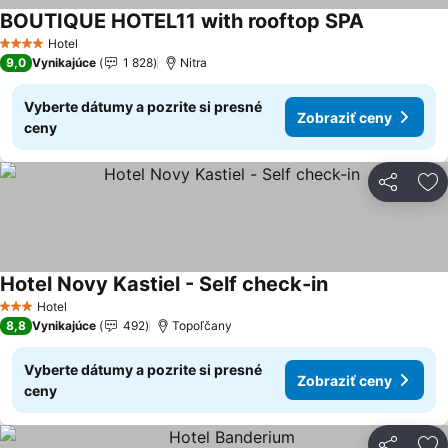
BOUTIQUE HOTEL11 with rooftop SPA
Zobraziť c
Hotel
4 Počet hviezdičiek
9,0
Vynikajúce
1 828
Nitra
Vyberte dátumy a pozrite si presné
Zobraziť ceny
ceny
Zdieľať
Pr
Hotel Novy Kastiel - Self check-in
Zobraziť ceny
Hotel
3 Počet hviezdičiek
8,8
Vynikajúce
492
Topoľčany
Vyberte dátumy a pozrite si presné
Zobraziť ceny
ceny