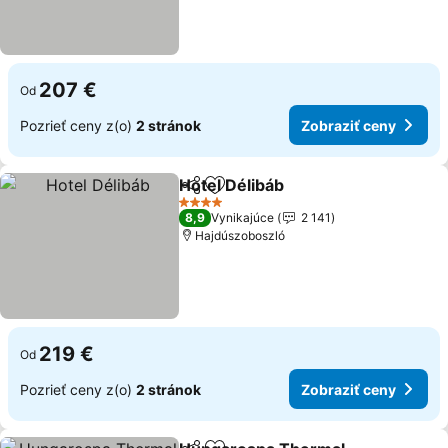
207 €
Od
Pozrieť ceny z(o)
2 stránok
Zobraziť ceny
Hotel Délibáb
Zdieľať
Pridať do obľúbených
4 Počet hviezdičiek
8,9
Vynikajúce
2 141
Hajdúszoboszló
219 €
Od
Pozrieť ceny z(o)
2 stránok
Zobraziť ceny