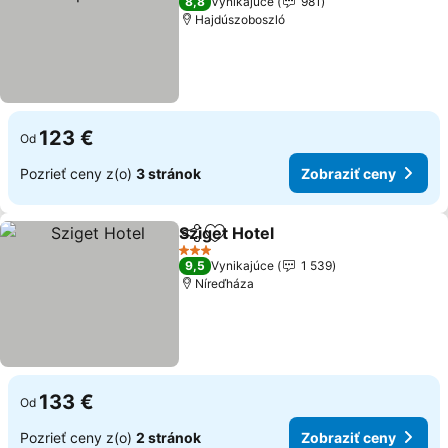
8,8
Vynikajúce
981
Hajdúszoboszló
123 €
Od
Pozrieť ceny z(o)
3 stránok
Zobraziť ceny
Sziget Hotel
Zdieľať
Pridať do obľúbených
3 Počet hviezdičiek
9,5
Vynikajúce
1 539
Níreďháza
133 €
Od
Pozrieť ceny z(o)
2 stránok
Zobraziť ceny