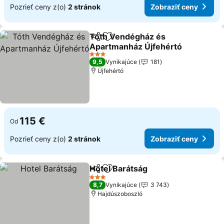
Pozrieť ceny z(o)
2 stránok
Zobraziť ceny
Tóth Vendégház és
Zdieľať
Pridať do obľúbených
Apartmanház Újfehértó
3 Počet hviezdičiek
9,5
Vynikajúce
181
Újfehértó
115 €
Od
Pozrieť ceny z(o)
2 stránok
Zobraziť ceny
Hotel Barátság
Zdieľať
Pridať do obľúbených
3 Počet hviezdičiek
8,7
Vynikajúce
3 743
Hajdúszoboszló