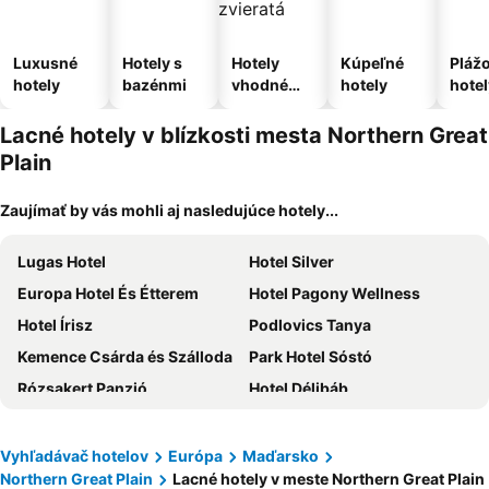
Luxusné
Hotely s
Hotely
Kúpeľné
Pláž
hotely
bazénmi
vhodné
hotely
hotel
pre
domáce
Lacné hotely v blízkosti mesta Northern Great
zvieratá
Plain
Zaujímať by vás mohli aj nasledujúce hotely...
Lugas Hotel
Hotel Silver
Europa Hotel És Étterem
Hotel Pagony Wellness
Hotel Írisz
Podlovics Tanya
Kemence Csárda és Szálloda
Park Hotel Sóstó
Rózsakert Panzió
Hotel Délibáb
Hotel Barátság
Ikonik Spa Hotel
Hotel Rudolf
Centrál Hotel
Vyhľadávač hotelov
Európa
Maďarsko
Northern Great Plain
Lacné hotely v meste Northern Great Plain
Aventinus Hotel
Hunguest Hotel Sóstó