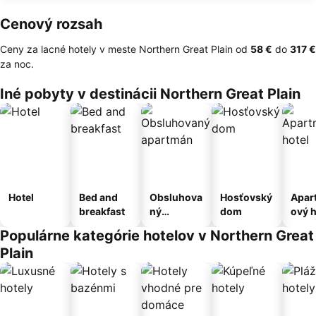
Cenový rozsah
Ceny za lacné hotely v meste Northern Great Plain od
‎58 €
do
‎317 €
za noc.
Iné pobyty v destinácii Northern Great Plain
Hotel
Bed and
Obsluhova
Hosťovský
Apar
breakfast
ný
dom
ový h
apartmán
Populárne kategórie hotelov v Northern Great
Plain