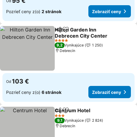
95 €
Od
Pozrieť ceny z(o)
2 stránok
Zobraziť ceny
Hilton Garden Inn
Zdieľať
Pridať do obľúbených
Debrecen City Center
4 Počet hviezdičiek
9,2
Vynikajúce
1 250
Debrecín
103 €
Od
Pozrieť ceny z(o)
6 stránok
Zobraziť ceny
Centrum Hotel
Zdieľať
Pridať do obľúbených
3 Počet hviezdičiek
9,1
Vynikajúce
2 824
Debrecín