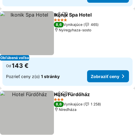
Ikonik Spa Hotel
Zdieľať
Pridať do obľúbených
4 Počet hviezdičiek
8,6
Vynikajúce
465
Nyiregyhaza-sosto
Obľúbená voľba
143 €
Od
Pozrieť ceny z(o)
1 stránky
Zobraziť ceny
Hotel Fürdőház
Zdieľať
Pridať do obľúbených
3 Počet hviezdičiek
8,6
Vynikajúce
1 258
Níreďháza