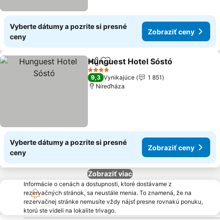
Vyberte dátumy a pozrite si presné
Zobraziť ceny
ceny
Hunguest Hotel Sóstó
Zdieľať
Pridať do obľúbených
4 Počet hviezdičiek
9,3
Vynikajúce
1 851
Níreďháza
Vyberte dátumy a pozrite si presné
Zobraziť ceny
ceny
Zobraziť viac
Informácie o cenách a dostupnosti, ktoré dostávame z
rezervačných stránok, sa neustále menia. To znamená, že na
rezervačnej stránke nemusíte vždy nájsť presne rovnakú ponuku,
ktorú ste videli na lokalite trivago.