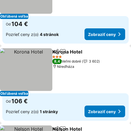
Obľúbená voľba
104 €
Od
Pozrieť ceny z(o)
4 stránok
Zobraziť ceny
Korona Hotel
Zdieľať
Pridať do obľúbených
3 Počet hviezdičiek
8,4
Veľmi dobré
3 602
Níreďháza
Obľúbená voľba
106 €
Od
Pozrieť ceny z(o)
1 stránky
Zobraziť ceny
Nelson Hotel