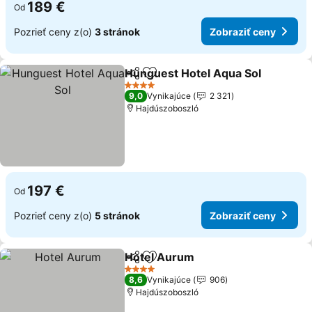
189 €
Od
Pozrieť ceny z(o)
3 stránok
Zobraziť ceny
Hunguest Hotel Aqua Sol
Zdieľať
Pridať do obľúbených
4 Počet hviezdičiek
9,0
Vynikajúce
2 321
Hajdúszoboszló
197 €
Od
Pozrieť ceny z(o)
5 stránok
Zobraziť ceny
Hotel Aurum
Zdieľať
Pridať do obľúbených
4 Počet hviezdičiek
8,6
Vynikajúce
906
Hajdúszoboszló