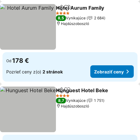
Hotel Aurum Family
Zdieľať
Pridať do obľúbených
4 Počet hviezdičiek
8,5
Vynikajúce
2 684
Hajdúszoboszló
178 €
Od
Pozrieť ceny z(o)
2 stránok
Zobraziť ceny
Hunguest Hotel Beke
Zdieľať
Pridať do obľúbených
4 Počet hviezdičiek
8,7
Vynikajúce
1 751
Hajdúszoboszló