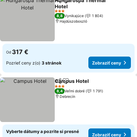
Hungarospa Thermal
Zdieľať
Pridať do obľúbených
Hotel
3 Počet hviezdičiek
8,8
Vynikajúce
1 804
Hajdúszoboszló
317 €
Od
Pozrieť ceny z(o)
3 stránok
Zobraziť ceny
Campus Hotel
Zdieľať
Pridať do obľúbených
3 Počet hviezdičiek
8,4
Veľmi dobré
1 791
Debrecín
Vyberte dátumy a pozrite si presné
Zobraziť ceny