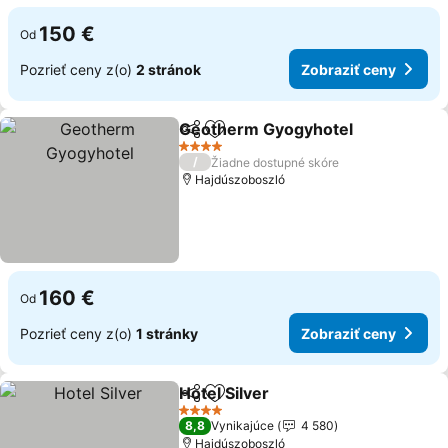
150 €
Od
Pozrieť ceny z(o)
2 stránok
Zobraziť ceny
Geotherm Gyogyhotel
Zdieľať
Pridať do obľúbených
4 Počet hviezdičiek
/
Žiadne dostupné skóre
Hajdúszoboszló
160 €
Od
Pozrieť ceny z(o)
1 stránky
Zobraziť ceny
Hotel Silver
Zdieľať
Pridať do obľúbených
4 Počet hviezdičiek
8,8
Vynikajúce
4 580
Hajdúszoboszló