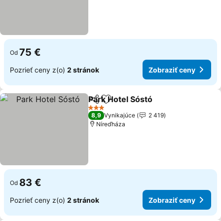
75 €
Od
Pozrieť ceny z(o)
2 stránok
Zobraziť ceny
Park Hotel Sóstó
Zdieľať
Pridať do obľúbených
3 Počet hviezdičiek
8,9
Vynikajúce
2 419
Níreďháza
83 €
Od
Pozrieť ceny z(o)
2 stránok
Zobraziť ceny