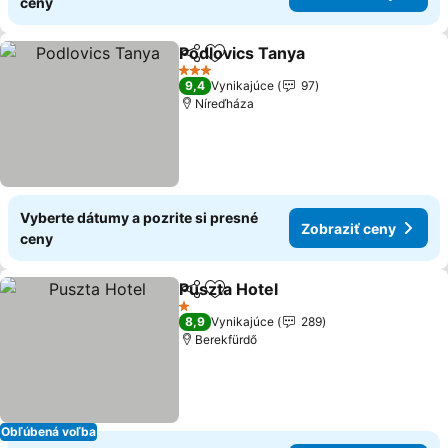
ceny
Podlovics Tanya
Zdieľať
Pridať do obľúbených
3 Počet hviezdičiek
9,4
Vynikajúce
97
Níreďháza
Vyberte dátumy a pozrite si presné
Zobraziť ceny
ceny
Puszta Hotel
Zdieľať
Pridať do obľúbených
1 Počet hviezdičiek
8,9
Vynikajúce
289
Berekfürdő
Obľúbená voľba