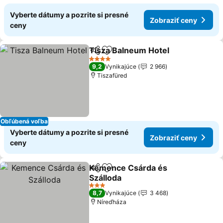
Vyberte dátumy a pozrite si presné
Zobraziť ceny
ceny
Tisza Balneum Hotel
Zdieľať
Pridať do obľúbených
4 Počet hviezdičiek
9,2
Vynikajúce
2 966
Tiszafüred
Obľúbená voľba
Vyberte dátumy a pozrite si presné
Zobraziť ceny
ceny
Kemence Csárda és
Zdieľať
Pridať do obľúbených
Szálloda
3 Počet hviezdičiek
8,7
Vynikajúce
3 468
Níreďháza