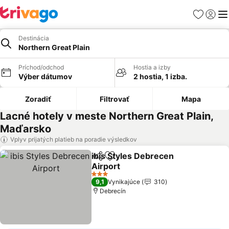
Obľúbené
Prihlási
Me
Destinácia
Northern Great Plain
Príchod/odchod
Hostia a izby
Výber dátumov
2 hostia, 1 izba.
Zoradiť
Filtrovať
Mapa
Lacné hotely v meste Northern Great Plain,
Maďarsko
Vplyv prijatých platieb na poradie výsledkov
ibis Styles Debrecen
Zdieľať
Pridať do obľúbených
Airport
3 Počet hviezdičiek
9,1
Vynikajúce
310
Debrecín