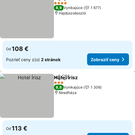
Zdieľať
Pridať do obľúbených
4 Počet hviezdičiek
8,9
Vynikajúce
1 677
Hajdúszoboszló
108 €
Od
Pozrieť ceny z(o)
2 stránok
Zobraziť ceny
Hotel Írisz
Zdieľať
Pridať do obľúbených
3 Počet hviezdičiek
8,8
Vynikajúce
1 306
Níreďháza
113 €
Od