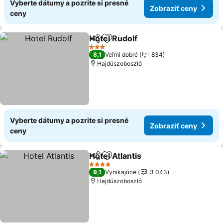
Vyberte dátumy a pozrite si presné
Zobraziť ceny
ceny
Hotel Rudolf
Zdieľať
Pridať do obľúbených
3 Počet hviezdičiek
8,1
Veľmi dobré
834
Hajdúszoboszló
Vyberte dátumy a pozrite si presné
Zobraziť ceny
ceny
Hotel Atlantis
Zdieľať
Pridať do obľúbených
4 Počet hviezdičiek
9,1
Vynikajúce
3 043
Hajdúszoboszló