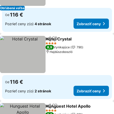
Obľúbená voľba
116 €
Od
Pozrieť ceny z(o)
4 stránok
Zobraziť ceny
Hotel Crystal
Zdieľať
Pridať do obľúbených
4 Počet hviezdičiek
8,9
Vynikajúce
790
Hajdúszoboszló
116 €
Od
Pozrieť ceny z(o)
2 stránok
Zobraziť ceny
Hunguest Hotel Apollo
Zdieľať
Pridať do obľúbených
4 Počet hviezdičiek