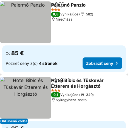
Palermó Panzio
Zdieľať
Pridať do obľúbených
3 Počet hviezdičiek
8,8
Vynikajúce
582
Níreďháza
85 €
Od
Pozrieť ceny z(o)
4 stránok
Zobraziť ceny
Hotel Bíbic és Tüskevár
Zdieľať
Pridať do obľúbených
Étterem és Horgásztó
3 Počet hviezdičiek
9,1
Vynikajúce
349
Nyiregyhaza-sosto
Obľúbená voľba