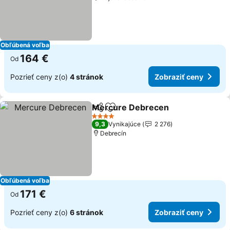
Obľúbená voľba
164 €
Od
Pozrieť ceny z(o)
4 stránok
Zobraziť ceny
Mercure Debrecen
Zdieľať
Pridať do obľúbených
4 Počet hviezdičiek
9,3
Vynikajúce
2 276
Debrecín
Obľúbená voľba
171 €
Od
Pozrieť ceny z(o)
6 stránok
Zobraziť ceny