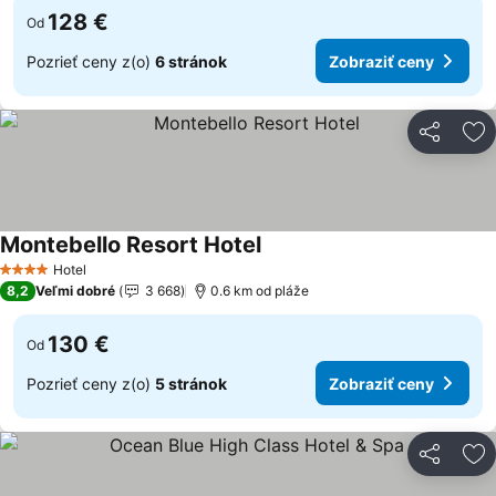
128 €
Od
Pozrieť ceny z(o)
6 stránok
Zobraziť ceny
Zdieľať
Pr
Montebello Resort Hotel
Zobraziť ceny
Hotel
4 Počet hviezdičiek
8,2
Veľmi dobré
3 668
0.6 km od pláže
130 €
Od
Pozrieť ceny z(o)
5 stránok
Zobraziť ceny
Zdieľať
Pr