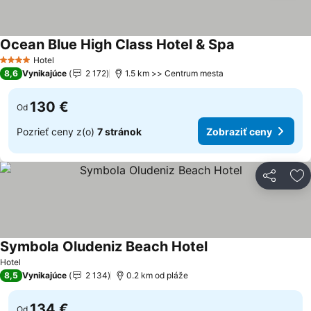
Ocean Blue High Class Hotel & Spa
Zobraziť ceny
Hotel
4 Počet hviezdičiek
8,6
Vynikajúce
2 172
1.5 km >> Centrum mesta
130 €
Od
Pozrieť ceny z(o)
7 stránok
Zobraziť ceny
Zdieľať
Pr
Symbola Oludeniz Beach Hotel
Zobraziť ceny
Hotel
8,5
Vynikajúce
2 134
0.2 km od pláže
134 €
Od