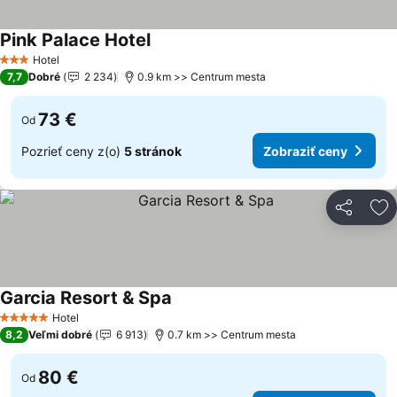
Pink Palace Hotel
Zobraziť ceny
Hotel
3 Počet hviezdičiek
7,7
Dobré
2 234
0.9 km >> Centrum mesta
73 €
Od
Pozrieť ceny z(o)
5 stránok
Zobraziť ceny
Zdieľať
Pr
Garcia Resort & Spa
Zobraziť ceny
Hotel
5 Počet hviezdičiek
8,2
Veľmi dobré
6 913
0.7 km >> Centrum mesta
80 €
Od