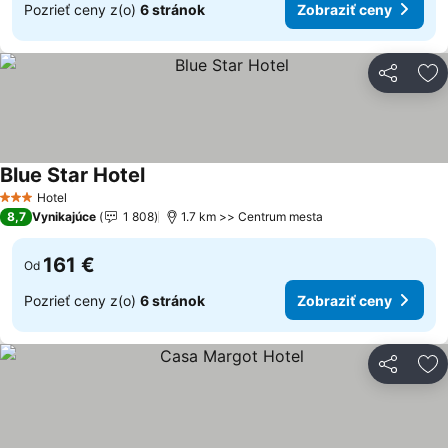
Pozrieť ceny z(o)
6 stránok
Zobraziť ceny
Zdieľať
Pr
Blue Star Hotel
Zobraziť ceny
Hotel
3 Počet hviezdičiek
8,7
Vynikajúce
1 808
1.7 km >> Centrum mesta
161 €
Od
Pozrieť ceny z(o)
6 stránok
Zobraziť ceny
Zdieľať
Pr