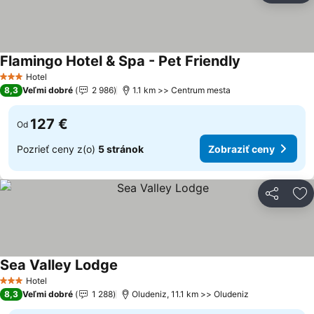
Flamingo Hotel & Spa - Pet Friendly
Zobraziť ceny
Hotel
3 Počet hviezdičiek
8,3
Veľmi dobré
2 986
1.1 km >> Centrum mesta
127 €
Od
Pozrieť ceny z(o)
5 stránok
Zobraziť ceny
Zdieľať
Pr
Sea Valley Lodge
Zobraziť ceny
Hotel
3 Počet hviezdičiek
8,3
Veľmi dobré
1 288
Oludeniz, 11.1 km >> Oludeniz