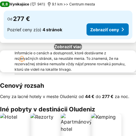
5 Počet hviezdičiek
8,8
Vynikajúce
941
9.1 km >> Centrum mesta
277 €
Od
Pozrieť ceny z(o)
4 stránok
Zobraziť ceny
Zobraziť viac
Informácie o cenách a dostupnosti, ktoré dostávame z
rezervačných stránok, sa neustále menia. To znamená, že na
rezervačnej stránke nemusíte vždy nájsť presne rovnakú ponuku,
ktorú ste videli na lokalite trivago.
Cenový rozsah
Ceny za lacné hotely v meste Oludeniz od
‎44 €
do
‎277 €
za noc.
Iné pobyty v destinácii Oludeniz