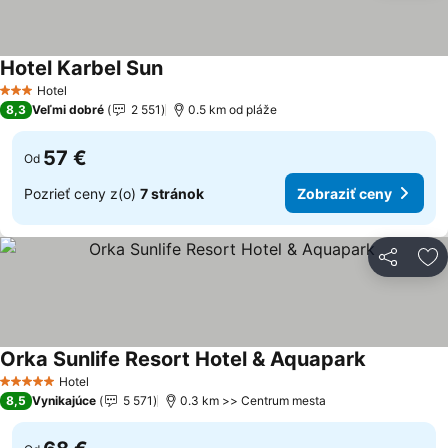
Hotel Karbel Sun
Zobraziť ceny
Hotel
3 Počet hviezdičiek
8,3
Veľmi dobré
2 551
0.5 km od pláže
57 €
Od
Pozrieť ceny z(o)
7 stránok
Zobraziť ceny
Zdieľať
Pr
Orka Sunlife Resort Hotel & Aquapark
Zobraziť c
Hotel
5 Počet hviezdičiek
8,5
Vynikajúce
5 571
0.3 km >> Centrum mesta