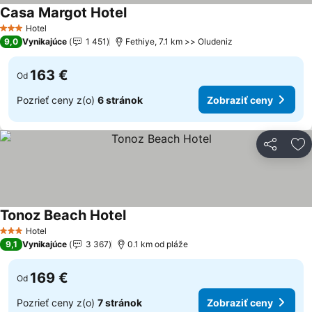
Casa Margot Hotel
Zobraziť ceny
Hotel
3 Počet hviezdičiek
9,0
Vynikajúce
1 451
Fethiye, 7.1 km >> Oludeniz
163 €
Od
Pozrieť ceny z(o)
6 stránok
Zobraziť ceny
Zdieľať
Pr
Tonoz Beach Hotel
Zobraziť ceny
Hotel
3 Počet hviezdičiek
9,1
Vynikajúce
3 367
0.1 km od pláže
169 €
Od
Pozrieť ceny z(o)
7 stránok
Zobraziť ceny