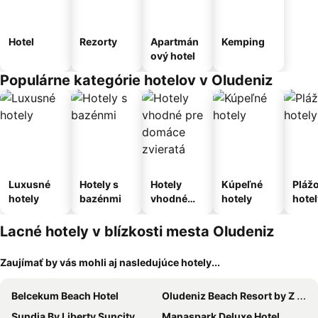
Hotel
Rezorty
Apartmán
Kemping
ový hotel
Populárne kategórie hotelov v Oludeniz
Luxusné
Hotely s
Hotely
Kúpeľné
Pláž
hotely
bazénmi
vhodné
hotely
hotel
pre
domáce
Lacné hotely v blízkosti mesta Oludeniz
zvieratá
Zaujímať by vás mohli aj nasledujúce hotely...
Belcekum Beach Hotel
Oludeniz Beach Resort by Z Hotels
Sundia By Liberty Suncity
Manaspark Deluxe Hotel