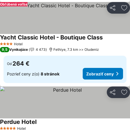
Obľúbená voľba
Zdieľať
Pr
Yacht Classic Hotel - Boutique Class
Zobraziť ce
Hotel
4 Počet hviezdičiek
9,5
Vynikajúce
4 473
Fethiye, 7.3 km >> Oludeniz
264 €
Od
Pozrieť ceny z(o)
8 stránok
Zobraziť ceny
Zdieľať
Pr
Perdue Hotel
Zobraziť ceny
Hotel