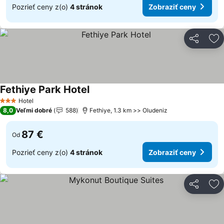
Pozrieť ceny z(o)
4 stránok
Zobraziť ceny
Zdieľať
Pr
Fethiye Park Hotel
Zobraziť ceny
Hotel
3 Počet hviezdičiek
8,0
Veľmi dobré
588
Fethiye, 1.3 km >> Oludeniz
87 €
Od
Pozrieť ceny z(o)
4 stránok
Zobraziť ceny
Zdieľať
Pr