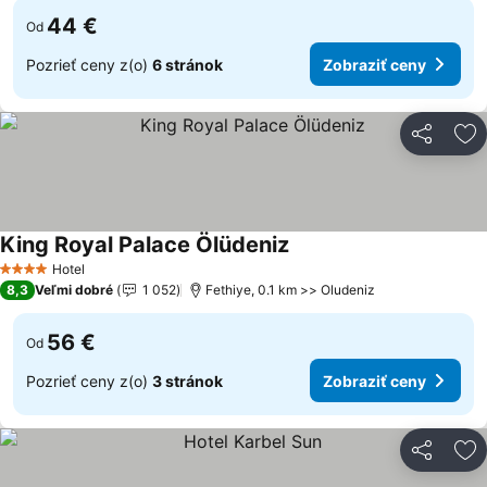
44 €
Od
Pozrieť ceny z(o)
6 stránok
Zobraziť ceny
Zdieľať
Pr
King Royal Palace Ölüdeniz
Zobraziť ceny
Hotel
4 Počet hviezdičiek
8,3
Veľmi dobré
1 052
Fethiye, 0.1 km >> Oludeniz
56 €
Od
Pozrieť ceny z(o)
3 stránok
Zobraziť ceny
Zdieľať
Pr