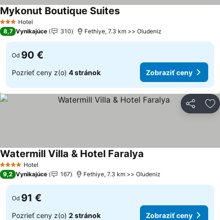
Mykonut Boutique Suites
Zobraziť ceny
Hotel
3 Počet hviezdičiek
8,7
Vynikajúce
310
Fethiye, 7.3 km >> Oludeniz
90 €
Od
Pozrieť ceny z(o)
4 stránok
Zobraziť ceny
Zdieľať
Pr
Watermill Villa & Hotel Faralya
Zobraziť ceny
Hotel
4 Počet hviezdičiek
9,2
Vynikajúce
167
Fethiye, 7.3 km >> Oludeniz
91 €
Od
Pozrieť ceny z(o)
2 stránok
Zobraziť ceny