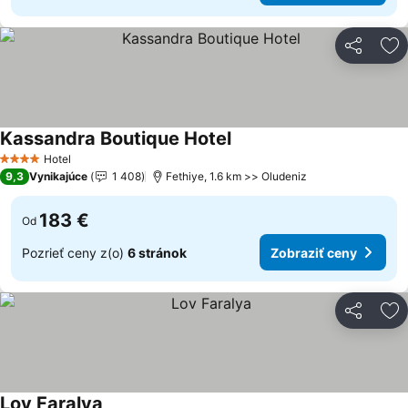
Zdieľať
Pr
Kassandra Boutique Hotel
Zobraziť ceny
Hotel
4 Počet hviezdičiek
9,3
Vynikajúce
1 408
Fethiye, 1.6 km >> Oludeniz
183 €
Od
Pozrieť ceny z(o)
6 stránok
Zobraziť ceny
Zdieľať
Pr
Lov Faralya