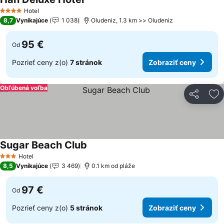
Zobraziť ceny
Hotel
4 Počet hviezdičiek
8,7
Vynikajúce
1 038
Oludeniz, 1.3 km >> Oludeniz
95 €
Od
Pozrieť ceny z(o)
7 stránok
Zobraziť ceny
Obľúbená voľba
Zdieľať
Pr
Sugar Beach Club
Zobraziť ceny
Hotel
3 Počet hviezdičiek
8,5
Vynikajúce
3 469
0.1 km od pláže
97 €
Od
Pozrieť ceny z(o)
5 stránok
Zobraziť ceny