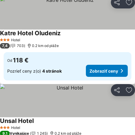
Zdieľať
Pr
Katre Hotel Oludeniz
Zobraziť ceny
Hotel
3 Počet hviezdičiek
7,4
703
0.2 km od pláže
118 €
Od
Pozrieť ceny z(o)
4 stránok
Zobraziť ceny
Zdieľať
Pr
Unsal Hotel
Zobraziť ceny
Hotel
3 Počet hviezdičiek
9,1
Vynikajúce
1 245
0.2 km od pláže