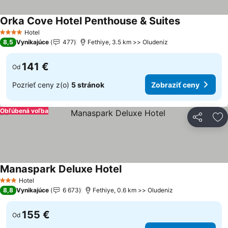
Orka Cove Hotel Penthouse & Suites
Zobraziť ce
Hotel
4 Počet hviezdičiek
8,5
Vynikajúce
477
Fethiye, 3.5 km >> Oludeniz
141 €
Od
Pozrieť ceny z(o)
5 stránok
Zobraziť ceny
Obľúbená voľba
Zdieľať
Pr
Manaspark Deluxe Hotel
Zobraziť ceny
Hotel
3 Počet hviezdičiek
8,8
Vynikajúce
6 673
Fethiye, 0.6 km >> Oludeniz
155 €
Od