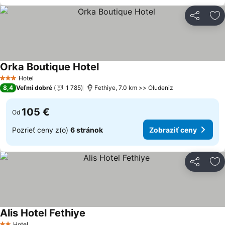
Zdieľať
Pr
Orka Boutique Hotel
Zobraziť ceny
Hotel
3 Počet hviezdičiek
8,4
Veľmi dobré
1 785
Fethiye, 7.0 km >> Oludeniz
105 €
Od
Pozrieť ceny z(o)
6 stránok
Zobraziť ceny
Zdieľať
Pr
Alis Hotel Fethiye
Zobraziť ceny
Hotel