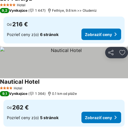
Zobraziť ceny
Hotel
5 Počet hviezdičiek
9,2
Vynikajúce
1 447
Fethiye, 9.6 km >> Oludeniz
216 €
Od
Pozrieť ceny z(o)
6 stránok
Zobraziť ceny
Zdieľať
Pr
Nautical Hotel
Zobraziť ceny
Hotel
4 Počet hviezdičiek
9,1
Vynikajúce
1 364
0.1 km od pláže
262 €
Od
Pozrieť ceny z(o)
5 stránok
Zobraziť ceny