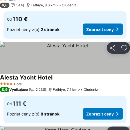
2 Počet hviezdičiek
6,8
544
Fethiye, 8.6 km >> Oludeniz
110 €
Od
Pozrieť ceny z(o)
2 stránok
Zobraziť ceny
Zdieľať
Pr
Alesta Yacht Hotel
Zobraziť ceny
Hotel
4 Počet hviezdičiek
8,9
Vynikajúce
2 238
Fethiye, 7.2 km >> Oludeniz
111 €
Od
Pozrieť ceny z(o)
8 stránok
Zobraziť ceny