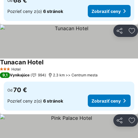
68 €
Od
Pozrieť ceny z(o)
6 stránok
Zobraziť ceny
Zdieľať
Pr
Tunacan Hotel
Zobraziť ceny
Hotel
3 Počet hviezdičiek
9,1
Vynikajúce
994
2.3 km >> Centrum mesta
70 €
Od
Pozrieť ceny z(o)
6 stránok
Zobraziť ceny
Zdieľať
Pr