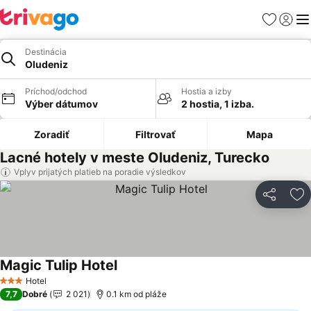
Obľúbené
Prihlási
Me
Destinácia
Oludeniz
Príchod/odchod
Hostia a izby
Výber dátumov
2 hostia, 1 izba.
Zoradiť
Filtrovať
Mapa
Lacné hotely v meste Oludeniz, Turecko
Vplyv prijatých platieb na poradie výsledkov
Zdieľať
Pr
Magic Tulip Hotel
Zobraziť ceny
Hotel
3 Počet hviezdičiek
7,7
Dobré
2 021
0.1 km od pláže