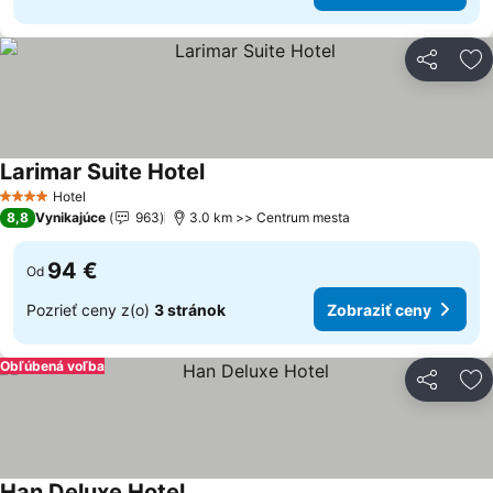
Zdieľať
Pr
Larimar Suite Hotel
Zobraziť ceny
Hotel
4 Počet hviezdičiek
8,8
Vynikajúce
963
3.0 km >> Centrum mesta
94 €
Od
Pozrieť ceny z(o)
3 stránok
Zobraziť ceny
Obľúbená voľba
Zdieľať
Pr
Han Deluxe Hotel