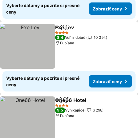
Vyberte dátumy a pozrite si presné
Zobraziť ceny
ceny
Exe Lev
Zdieľať
Pridať do obľúbených
4 Počet hviezdičiek
8,4
Veľmi dobré
10 394
Ľubľana
Vyberte dátumy a pozrite si presné
Zobraziť ceny
ceny
One66 Hotel
Zdieľať
Pridať do obľúbených
4 Počet hviezdičiek
9,5
Vynikajúce
6 298
Ľubľana