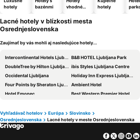
Luxusné
Hotely s
Hotely
Kúpeľné
Hotel
hotely
bazénmi
vhodné
hotely
park
pre
m
domáce
Lacné hotely v blízkosti mesta
zvieratá
Osrednjeslovenska
Zaujímať by vás mohli aj nasledujúce hotely...
Intercontinental Hotels Ljubljana By Ihg
B&B HOTEL Ljubljana Park
DoubleTree by Hilton Ljubljana
ibis Styles Ljubljana Centre
Occidental Ljubljana
Holiday Inn Express Ljubljana by IHG
Four Points by Sheraton Ljubljana Mons
Ambient Hotel
Hotel Emonec
Best Western Premier Hotel Slon
Eurostars uHotel
Exe Lev
One66 Hotel
ROSE valley -modern rooms and apartments
Vyhľadávač hotelov
Európa
Slovinsko
Osrednjeslovenska
Lacné hotely v meste Osrednjeslovenska
Radisson Blu Plaza Hotel Ljubljana
M Hotel
Grand Plaza Hotel & Congress Center
Urban Boutique Hotel
Facebook
Twitter
Insta
Yo
Hotel Nox
Garni Hotel Cirman