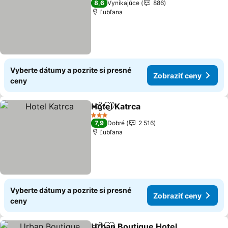
8,6
Vynikajúce
886
Ľubľana
Vyberte dátumy a pozrite si presné
Zobraziť ceny
ceny
Hotel Katrca
Zdieľať
Pridať do obľúbených
3 Počet hviezdičiek
7,9
Dobré
2 516
Ľubľana
Vyberte dátumy a pozrite si presné
Zobraziť ceny
ceny
Urban Boutique Hotel