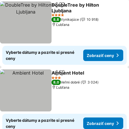
DoubleTree by Hilton
Zdieľať
Pridať do obľúbených
Ljubljana
4 Počet hviezdičiek
8,8
Vynikajúce
10 918
Ľubľana
Vyberte dátumy a pozrite si presné
Zobraziť ceny
ceny
Ambient Hotel
Zdieľať
Pridať do obľúbených
3 Počet hviezdičiek
8,0
Veľmi dobré
3 024
Ľubľana
Vyberte dátumy a pozrite si presné
Zobraziť ceny
ceny