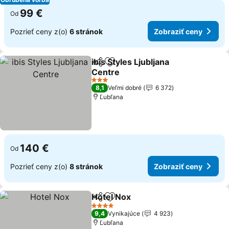
99 €
Od
Pozrieť ceny z(o)
6 stránok
Zobraziť ceny
ibis Styles Ljubljana
Zdieľať
Pridať do obľúbených
Centre
3 Počet hviezdičiek
8,1
Veľmi dobré
6 372
Ľubľana
140 €
Od
Pozrieť ceny z(o)
8 stránok
Zobraziť ceny
Hotel Nox
Zdieľať
Pridať do obľúbených
4 Počet hviezdičiek
9,4
Vynikajúce
4 923
Ľubľana