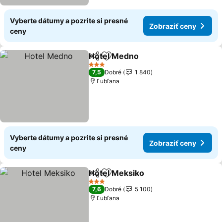
Vyberte dátumy a pozrite si presné
Zobraziť ceny
ceny
Hotel Medno
Zdieľať
Pridať do obľúbených
3 Počet hviezdičiek
7,5
Dobré
1 840
Ľubľana
Vyberte dátumy a pozrite si presné
Zobraziť ceny
ceny
Hotel Meksiko
Zdieľať
Pridať do obľúbených
3 Počet hviezdičiek
7,6
Dobré
5 100
Ľubľana