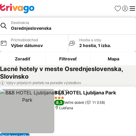
Obľúbené
Prihlási
Me
Destinácia
Osrednjeslovenska
Príchod/odchod
Hostia a izby
Výber dátumov
2 hostia, 1 izba.
Zoradiť
Filtrovať
Mapa
Lacné hotely v meste Osrednjeslovenska,
Slovinsko
Vplyv prijatých platieb na poradie výsledkov
B&B HOTEL Ljubljana Park
Zdieľať
Pridať do obľúbených
3 Počet hviezdičiek
8,3
Veľmi dobré
11 038
Ľubľana
Obľúbená voľba