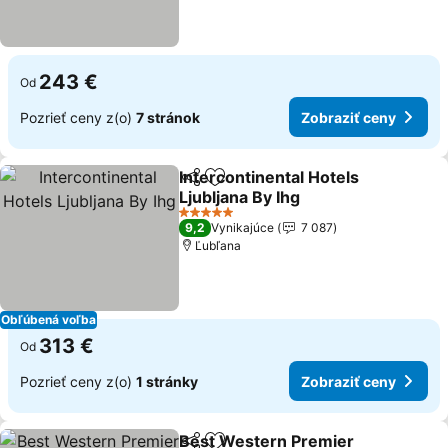
243 €
Od
Pozrieť ceny z(o)
7 stránok
Zobraziť ceny
Intercontinental Hotels
Zdieľať
Pridať do obľúbených
Ljubljana By Ihg
5 Počet hviezdičiek
9,2
Vynikajúce
7 087
Ľubľana
Obľúbená voľba
313 €
Od
Pozrieť ceny z(o)
1 stránky
Zobraziť ceny
Best Western Premier