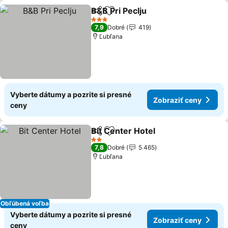
B&B Pri Peclju
Zdieľať
Pridať do obľúbených
3 Počet hviezdičiek
7,9
Dobré
419
Ľubľana
Vyberte dátumy a pozrite si presné
Zobraziť ceny
ceny
Bit Center Hotel
Zdieľať
Pridať do obľúbených
2 Počet hviezdičiek
7,8
Dobré
5 465
Ľubľana
Obľúbená voľba
Vyberte dátumy a pozrite si presné
Zobraziť ceny
ceny