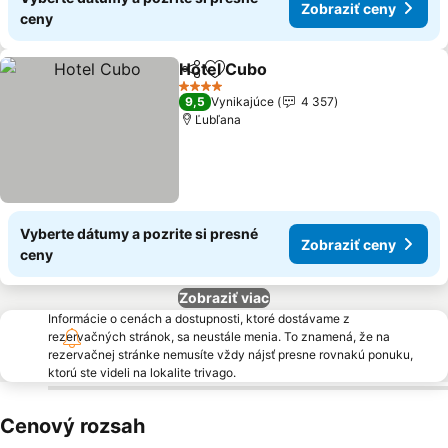
Zobraziť ceny
ceny
Hotel Cubo
Zdieľať
Pridať do obľúbených
4 Počet hviezdičiek
9,5
Vynikajúce
4 357
Ľubľana
Vyberte dátumy a pozrite si presné
Zobraziť ceny
ceny
Zobraziť viac
Informácie o cenách a dostupnosti, ktoré dostávame z
rezervačných stránok, sa neustále menia. To znamená, že na
rezervačnej stránke nemusíte vždy nájsť presne rovnakú ponuku,
ktorú ste videli na lokalite trivago.
Cenový rozsah