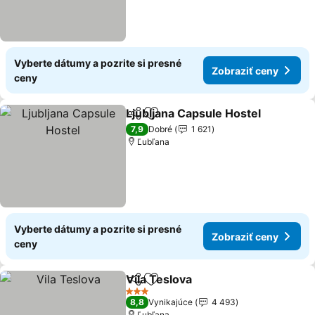
Vyberte dátumy a pozrite si presné
Zobraziť ceny
ceny
Ljubljana Capsule Hostel
Zdieľať
Pridať do obľúbených
7,9
Dobré
1 621
Ľubľana
Vyberte dátumy a pozrite si presné
Zobraziť ceny
ceny
Vila Teslova
Zdieľať
Pridať do obľúbených
3 Počet hviezdičiek
8,8
Vynikajúce
4 493
Ľubľana