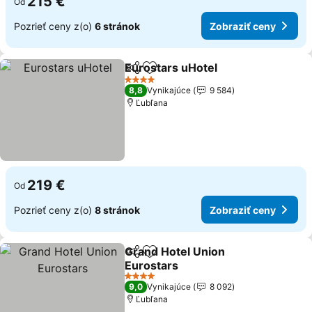
215 €
Od
Pozrieť ceny z(o)
6 stránok
Zobraziť ceny
Eurostars uHotel
Zdieľať
Pridať do obľúbených
4 Počet hviezdičiek
8,8
Vynikajúce
9 584
Ľubľana
219 €
Od
Pozrieť ceny z(o)
8 stránok
Zobraziť ceny
Grand Hotel Union
Zdieľať
Pridať do obľúbených
Eurostars
4 Počet hviezdičiek
9,0
Vynikajúce
8 092
Ľubľana