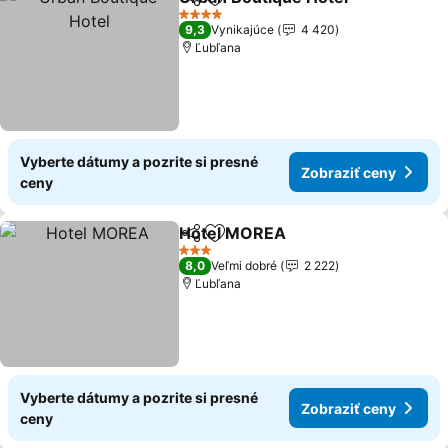
Zdieľať
Pridať do obľúbených
4 Počet hviezdičiek
9,3
Vynikajúce
4 420
Ľubľana
Vyberte dátumy a pozrite si presné
Zobraziť ceny
ceny
Hotel MOREA
Zdieľať
Pridať do obľúbených
3 Počet hviezdičiek
8,0
Veľmi dobré
2 222
Ľubľana
Vyberte dátumy a pozrite si presné
Zobraziť ceny
ceny