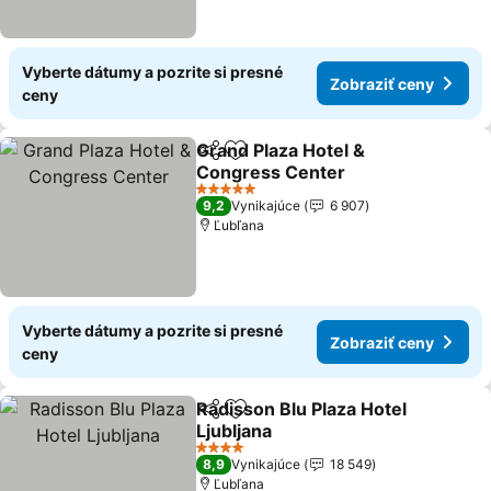
Vyberte dátumy a pozrite si presné
Zobraziť ceny
ceny
Grand Plaza Hotel &
Zdieľať
Pridať do obľúbených
Congress Center
5 Počet hviezdičiek
9,2
Vynikajúce
6 907
Ľubľana
Vyberte dátumy a pozrite si presné
Zobraziť ceny
ceny
Radisson Blu Plaza Hotel
Zdieľať
Pridať do obľúbených
Ljubljana
4 Počet hviezdičiek
8,9
Vynikajúce
18 549
Ľubľana