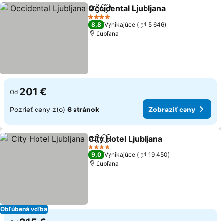
Occidental Ljubljana
Zdieľať
Pridať do obľúbených
4 Počet hviezdičiek
8,8
Vynikajúce
5 646
Ľubľana
201 €
Od
Pozrieť ceny z(o)
6 stránok
Zobraziť ceny
City Hotel Ljubljana
Zdieľať
Pridať do obľúbených
4 Počet hviezdičiek
9,0
Vynikajúce
19 450
Ľubľana
Obľúbená voľba