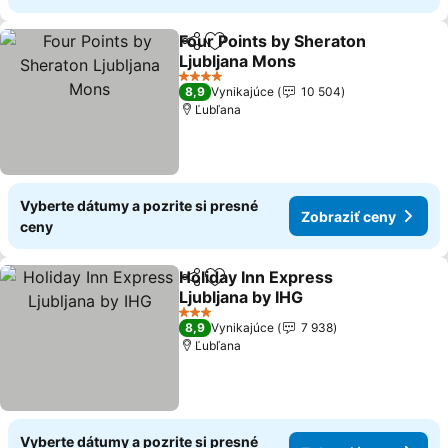
Four Points by Sheraton
Zdieľať
Pridať do obľúbených
Ljubljana Mons
4 Počet hviezdičiek
8,9
Vynikajúce
10 504
Ľubľana
Vyberte dátumy a pozrite si presné
Zobraziť ceny
ceny
Holiday Inn Express
Zdieľať
Pridať do obľúbených
Ljubljana by IHG
3 Počet hviezdičiek
8,9
Vynikajúce
7 938
Ľubľana
Vyberte dátumy a pozrite si presné