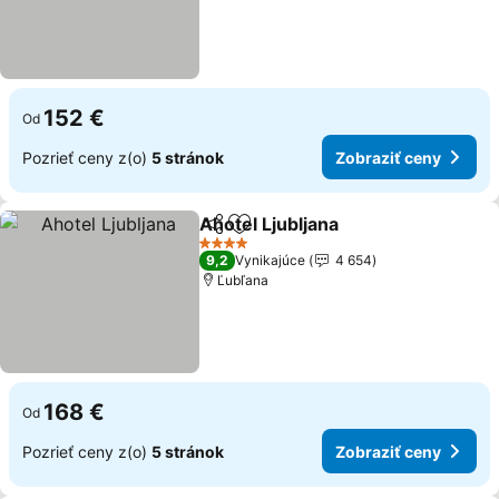
152 €
Od
Pozrieť ceny z(o)
5 stránok
Zobraziť ceny
Ahotel Ljubljana
Zdieľať
Pridať do obľúbených
4 Počet hviezdičiek
9,2
Vynikajúce
4 654
Ľubľana
168 €
Od
Pozrieť ceny z(o)
5 stránok
Zobraziť ceny