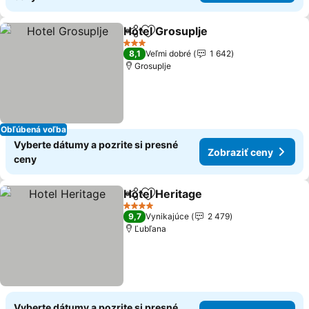
Hotel Grosuplje
Zdieľať
Pridať do obľúbených
3 Počet hviezdičiek
8,1
Veľmi dobré
1 642
Grosuplje
Obľúbená voľba
Vyberte dátumy a pozrite si presné
Zobraziť ceny
ceny
Hotel Heritage
Zdieľať
Pridať do obľúbených
4 Počet hviezdičiek
9,7
Vynikajúce
2 479
Ľubľana
Vyberte dátumy a pozrite si presné