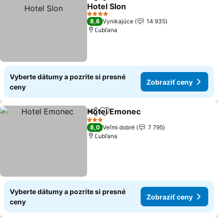
Zdieľať
Pridať do obľúbených
Hotel Slon
4 Počet hviezdičiek
8,6
Vynikajúce
14 935
Ľubľana
Vyberte dátumy a pozrite si presné
Zobraziť ceny
ceny
Hotel Emonec
Zdieľať
Pridať do obľúbených
3 Počet hviezdičiek
8,0
Veľmi dobré
7 795
Ľubľana
Vyberte dátumy a pozrite si presné
Zobraziť ceny
ceny