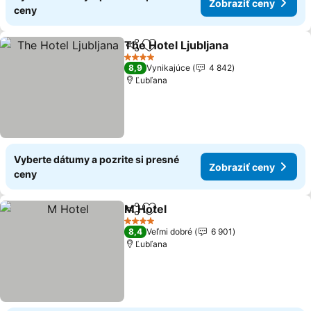
Zobraziť ceny
ceny
The Hotel Ljubljana
Zdieľať
Pridať do obľúbených
4 Počet hviezdičiek
8,9
Vynikajúce
4 842
Ľubľana
Vyberte dátumy a pozrite si presné
Zobraziť ceny
ceny
M Hotel
Zdieľať
Pridať do obľúbených
4 Počet hviezdičiek
8,4
Veľmi dobré
6 901
Ľubľana