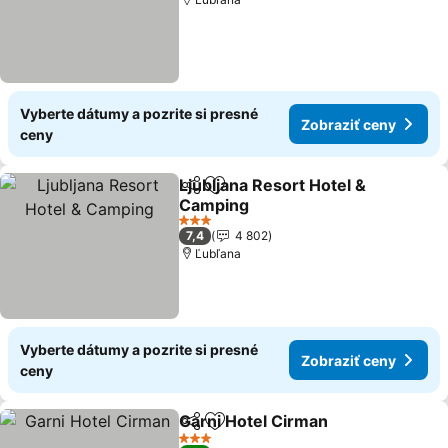
Vyberte dátumy a pozrite si presné
Zobraziť ceny
ceny
Ljubljana Resort Hotel &
Zdieľať
Pridať do obľúbených
Camping
3 Počet hviezdičiek
7,4
4 802
Ľubľana
Vyberte dátumy a pozrite si presné
Zobraziť ceny
ceny
Garni Hotel Cirman
Zdieľať
Pridať do obľúbených
3 Počet hviezdičiek