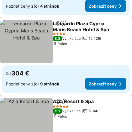
Pozrieť ceny z(o)
4 stránok
Zobraziť ceny
Leonardo Plaza Cypria
Zdieľať
Pridať do obľúbených
Maris Beach Hotel & Spa
4 Počet hviezdičiek
8,8
Vynikajúce
12 426
Pafos
304 €
Od
Pozrieť ceny z(o)
9 stránok
Zobraziť ceny
Azia Resort & Spa
Zdieľať
Pridať do obľúbených
5 Počet hviezdičiek
9,1
Vynikajúce
5 940
Pafos