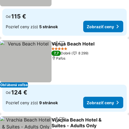
115 €
Od
Pozrieť ceny z(o)
5 stránok
Zobraziť ceny
Venus Beach Hotel
Zdieľať
Pridať do obľúbených
5 Počet hviezdičiek
7,7
Dobré
8 299
Pafos
Obľúbená voľba
124 €
Od
Pozrieť ceny z(o)
9 stránok
Zobraziť ceny
Vrachia Beach Hotel &
Zdieľať
Pridať do obľúbených
Suites - Adults Only