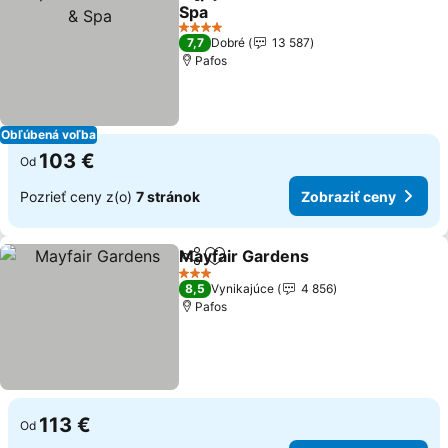
Zdieľať
Pridať do obľúbených
Spa
4 Počet hviezdičiek
7,7
Dobré
13 587
Pafos
Obľúbená voľba
103 €
Od
Pozrieť ceny z(o)
7 stránok
Zobraziť ceny
Mayfair Gardens
Zdieľať
Pridať do obľúbených
3 Počet hviezdičiek
8,5
Vynikajúce
4 856
Pafos
113 €
Od