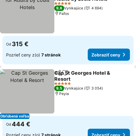
5 Počet hviezdičiek
9,6
Vynikajúce
4 694
Pafos
315 €
Od
Pozrieť ceny z(o)
7 stránok
Zobraziť ceny
Cap St Georges Hotel &
Zdieľať
Pridať do obľúbených
Resort
5 Počet hviezdičiek
9,5
Vynikajúce
3 054
Peyia
Obľúbená voľba
444 €
Od
Pozrieť ceny z(o)
7 stránok
Zobraziť ceny