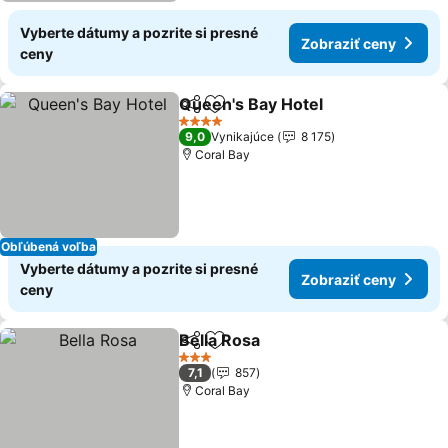
Vyberte dátumy a pozrite si presné
Zobraziť ceny
ceny
Queen's Bay Hotel
Zdieľať
Pridať do obľúbených
4 Počet hviezdičiek
9,0
Vynikajúce
8 175
Coral Bay
Obľúbená voľba
Vyberte dátumy a pozrite si presné
Zobraziť ceny
ceny
Bella Rosa
Zdieľať
Pridať do obľúbených
3 Počet hviezdičiek
7,1
857
Coral Bay