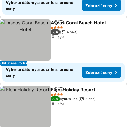
Vyberte dátumy a pozrite si presné
Zobraziť ceny
ceny
Ascos Coral Beach Hotel
Zdieľať
Pridať do obľúbených
4 Počet hviezdičiek
7,4
4 843
Peyia
Obľúbená voľba
Vyberte dátumy a pozrite si presné
Zobraziť ceny
ceny
Eleni Holiday Resort
Zdieľať
Pridať do obľúbených
4 Počet hviezdičiek
8,5
Vynikajúce
3 565
Pafos