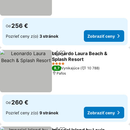
256 €
Od
Pozrieť ceny z(o)
3 stránok
Zobraziť ceny
Leonardo Laura Beach &
Zdieľať
Pridať do obľúbených
Splash Resort
4 Počet hviezdičiek
8,7
Vynikajúce
10 788
Pafos
260 €
Od
Pozrieť ceny z(o)
9 stránok
Zobraziť ceny