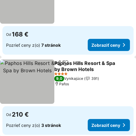
168 €
Od
Pozrieť ceny z(o)
7 stránok
Zobraziť ceny
Paphos Hills Resort & Spa
Zdieľať
Pridať do obľúbených
by Brown Hotels
4 Počet hviezdičiek
9,0
Vynikajúce
391
Pafos
210 €
Od
Pozrieť ceny z(o)
3 stránok
Zobraziť ceny