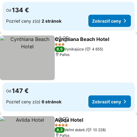
134 €
Od
Pozrieť ceny z(o)
2 stránok
Zobraziť ceny
Cynthiana Beach Hotel
Zdieľať
Pridať do obľúbených
3 Počet hviezdičiek
8,5
Vynikajúce
4 655
Pafos
147 €
Od
Pozrieť ceny z(o)
6 stránok
Zobraziť ceny
Avlida Hotel
Zdieľať
Pridať do obľúbených
4 Počet hviezdičiek
8,3
Veľmi dobré
10 228
Pafos