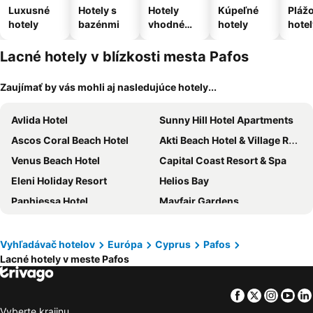
Luxusné
Hotely s
Hotely
Kúpeľné
Pláž
hotely
bazénmi
vhodné
hotely
hotel
pre
domáce
Lacné hotely v blízkosti mesta Pafos
zvieratá
Zaujímať by vás mohli aj nasledujúce hotely...
Avlida Hotel
Sunny Hill Hotel Apartments
Ascos Coral Beach Hotel
Akti Beach Hotel & Village Resort
Venus Beach Hotel
Capital Coast Resort & Spa
Eleni Holiday Resort
Helios Bay
Paphiessa Hotel
Mayfair Gardens
Veronica Hotel
Queen's Bay Hotel
Cynthiana Beach Hotel
Kissos Hotel
Vyhľadávač hotelov
Európa
Cyprus
Pafos
Lacné hotely v meste Pafos
Mayfair Hotel
Theo Sunset Bay Hotel
Louis Ledra Beach
Leonardo Plaza Cypria Maris Beach Hotel & Spa
Facebook
Twitter
Insta
Yo
Bella Rosa
Almyra
Vyberte krajinu