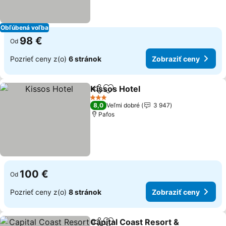
Obľúbená voľba
98 €
Od
Pozrieť ceny z(o)
6 stránok
Zobraziť ceny
Kissos Hotel
Zdieľať
Pridať do obľúbených
3 Počet hviezdičiek
8,0
Veľmi dobré
3 947
Pafos
100 €
Od
Pozrieť ceny z(o)
8 stránok
Zobraziť ceny
Capital Coast Resort &