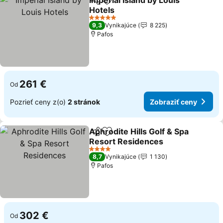
Imperial Island by Louis
Zdieľať
Pridať do obľúbených
Hotels
5 Počet hviezdičiek
9,3
Vynikajúce
8 225
Pafos
261 €
Od
Pozrieť ceny z(o)
2 stránok
Zobraziť ceny
Aphrodite Hills Golf & Spa
Zdieľať
Pridať do obľúbených
Resort Residences
4 Počet hviezdičiek
8,7
Vynikajúce
1 130
Pafos
302 €
Od