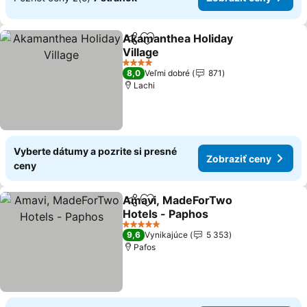
Akamanthea Holiday
Zdieľať
Pridať do obľúbených
Village
4 Počet hviezdičiek
8,0
Veľmi dobré
871
Lachi
Vyberte dátumy a pozrite si presné
Zobraziť ceny
ceny
Amavi, MadeForTwo
Zdieľať
Pridať do obľúbených
Hotels - Paphos
5 Počet hviezdičiek
9,6
Vynikajúce
5 353
Pafos