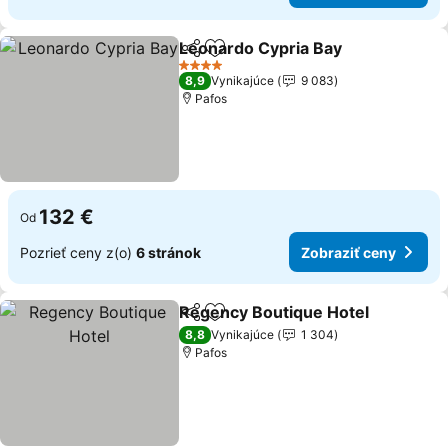
Leonardo Cypria Bay
Zdieľať
Pridať do obľúbených
4 Počet hviezdičiek
8,9
Vynikajúce
9 083
Pafos
132 €
Od
Pozrieť ceny z(o)
6 stránok
Zobraziť ceny
Regency Boutique Hotel
Zdieľať
Pridať do obľúbených
8,8
Vynikajúce
1 304
Pafos