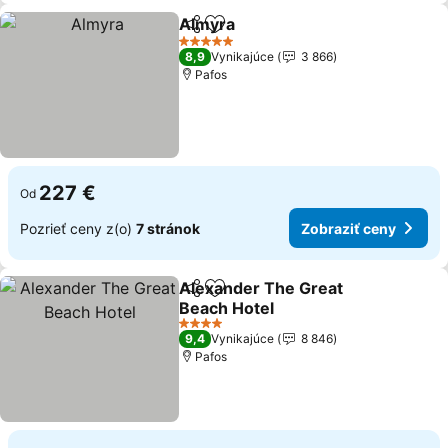
Almyra
Zdieľať
Pridať do obľúbených
5 Počet hviezdičiek
8,9
Vynikajúce
3 866
Pafos
227 €
Od
Pozrieť ceny z(o)
7 stránok
Zobraziť ceny
Alexander The Great
Zdieľať
Pridať do obľúbených
Beach Hotel
4 Počet hviezdičiek
9,4
Vynikajúce
8 846
Pafos