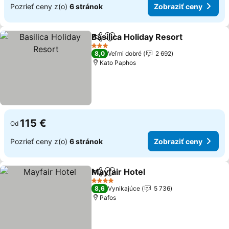
Pozrieť ceny z(o)
6 stránok
Zobraziť ceny
Basilica Holiday Resort
Zdieľať
Pridať do obľúbených
3 Počet hviezdičiek
8,0
Veľmi dobré
2 692
Kato Paphos
115 €
Od
Pozrieť ceny z(o)
6 stránok
Zobraziť ceny
Mayfair Hotel
Zdieľať
Pridať do obľúbených
4 Počet hviezdičiek
8,6
Vynikajúce
5 736
Pafos