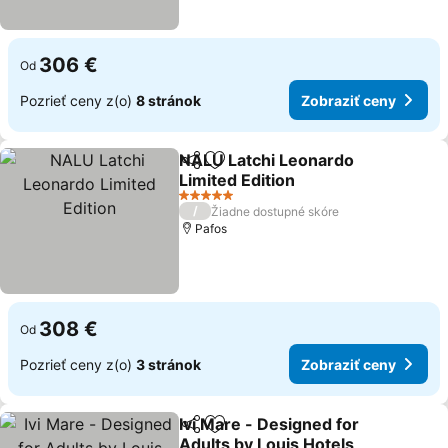
306 €
Od
Pozrieť ceny z(o)
8 stránok
Zobraziť ceny
NALU Latchi Leonardo
Zdieľať
Pridať do obľúbených
Limited Edition
5 Počet hviezdičiek
/
Žiadne dostupné skóre
Pafos
308 €
Od
Pozrieť ceny z(o)
3 stránok
Zobraziť ceny
Ivi Mare - Designed for
Zdieľať
Pridať do obľúbených
Adults by Louis Hotels