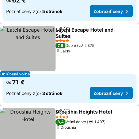
62 €
Od
Pozrieť ceny z(o)
5 stránok
Zobraziť ceny
Latchi Escape Hotel and
Zdieľať
Pridať do obľúbených
Suites
4 Počet hviezdičiek
7,9
Dobré
2 375
Lachi
Obľúbená voľba
71 €
Od
Pozrieť ceny z(o)
3 stránok
Zobraziť ceny
Droushia Heights Hotel
Zdieľať
Pridať do obľúbených
4 Počet hviezdičiek
8,4
Veľmi dobré
1 407
Droushia