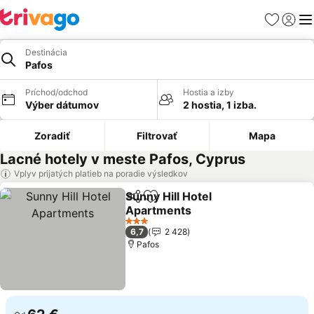
Obľúbené
Prihlási
Me
Destinácia
Pafos
Príchod/odchod
Hostia a izby
Výber dátumov
2 hostia, 1 izba.
Zoradiť
Filtrovať
Mapa
Lacné hotely v meste Pafos, Cyprus
Vplyv prijatých platieb na poradie výsledkov
Sunny Hill Hotel
Zdieľať
Pridať do obľúbených
Apartments
3 Počet hviezdičiek
6,7
2 428
Pafos