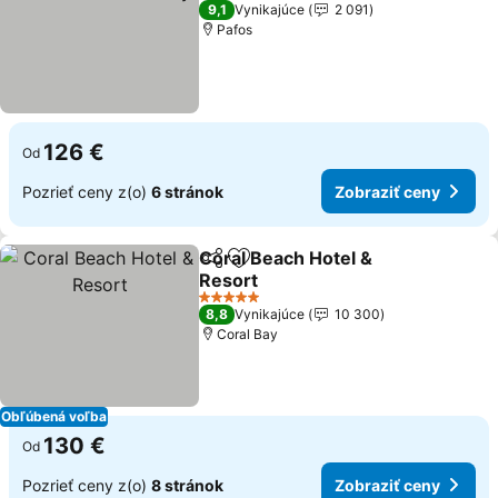
9,1
Vynikajúce
2 091
Pafos
126 €
Od
Pozrieť ceny z(o)
6 stránok
Zobraziť ceny
Coral Beach Hotel &
Zdieľať
Pridať do obľúbených
Resort
5 Počet hviezdičiek
8,8
Vynikajúce
10 300
Coral Bay
Obľúbená voľba
130 €
Od
Pozrieť ceny z(o)
8 stránok
Zobraziť ceny