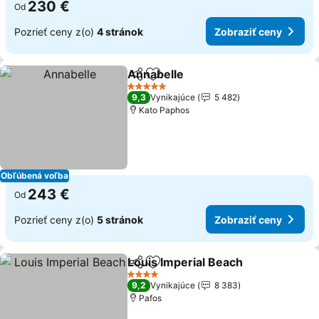
230 €
Od
Pozrieť ceny z(o)
4 stránok
Zobraziť ceny
Annabelle
Zdieľať
Pridať do obľúbených
5 Počet hviezdičiek
9,3
Vynikajúce
5 482
Kato Paphos
Obľúbená voľba
243 €
Od
Pozrieť ceny z(o)
5 stránok
Zobraziť ceny
Louis Imperial Beach
Zdieľať
Pridať do obľúbených
4 Počet hviezdičiek
9,2
Vynikajúce
8 383
Pafos