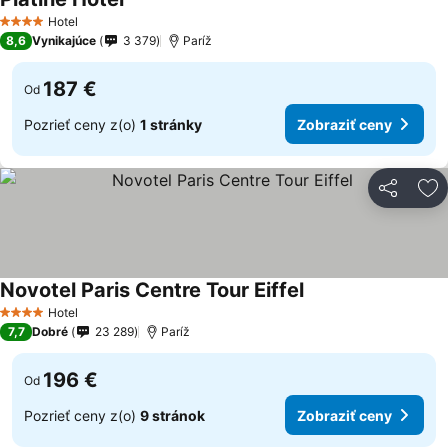
Hotel
4 Počet hviezdičiek
8,6
Vynikajúce
3 379
Paríž
187 €
Od
Pozrieť ceny z(o)
1 stránky
Zobraziť ceny
Zdieľať
Pr
Novotel Paris Centre Tour Eiffel
Hotel
4 Počet hviezdičiek
7,7
Dobré
23 289
Paríž
196 €
Od
Pozrieť ceny z(o)
9 stránok
Zobraziť ceny