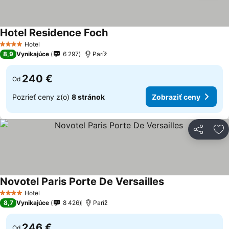
Hotel Residence Foch
Hotel
4 Počet hviezdičiek
8,9
Vynikajúce
6 297
Paríž
240 €
Od
Pozrieť ceny z(o)
8 stránok
Zobraziť ceny
Zdieľať
Pr
Novotel Paris Porte De Versailles
Hotel
4 Počet hviezdičiek
8,7
Vynikajúce
8 426
Paríž
246 €
Od