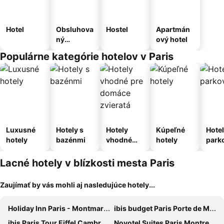
Hotel
Obsluhova
Hostel
Apartmán
ný
ový hotel
apartmán
Populárne kategórie hotelov v Paris
Luxusné
Hotely s
Hotely
Kúpeľné
Hotel
hotely
bazénmi
vhodné
hotely
park
pre
m
domáce
Lacné hotely v blízkosti mesta Paris
zvieratá
Zaujímať by vás mohli aj nasledujúce hotely...
Holiday Inn Paris - Montmartre By Ihg
ibis budget Paris Porte de Montmartre
ibis Paris Tour Eiffel Cambronne 15ème
Novotel Suites Paris Montreuil Vincennes