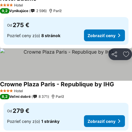
Hotel
4 Počet hviezdičiek
9,2
Vynikajúce
2 596
Paríž
275 €
Od
Pozrieť ceny z(o)
8 stránok
Zobraziť ceny
Zdieľať
Pr
Crowne Plaza Paris - Republique by IHG
Hotel
4 Počet hviezdičiek
8,2
Veľmi dobré
8 371
Paríž
279 €
Od
Pozrieť ceny z(o)
1 stránky
Zobraziť ceny