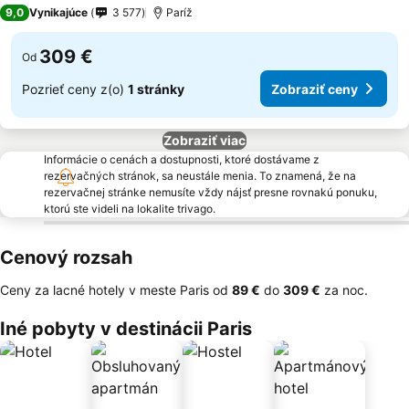
4 Počet hviezdičiek
9,0
Vynikajúce
3 577
Paríž
309 €
Od
Pozrieť ceny z(o)
1 stránky
Zobraziť ceny
Zobraziť viac
Informácie o cenách a dostupnosti, ktoré dostávame z
rezervačných stránok, sa neustále menia. To znamená, že na
rezervačnej stránke nemusíte vždy nájsť presne rovnakú ponuku,
ktorú ste videli na lokalite trivago.
Cenový rozsah
Ceny za lacné hotely v meste Paris od
‎89 €
do
‎309 €
za noc.
Iné pobyty v destinácii Paris