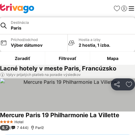
Obľúbené
Prihlási
Me
Destinácia
Paris
Príchod/odchod
Hostia a izby
Výber dátumov
2 hostia, 1 izba.
Zoradiť
Filtrovať
Mapa
Lacné hotely v meste Paris, Francúzsko
Vplyv prijatých platieb na poradie výsledkov
Zdieľať
Pr
Mercure Paris 19 Philharmonie La Villette
Hotel
4 Počet hviezdičiek
6,7
7 444
Paríž