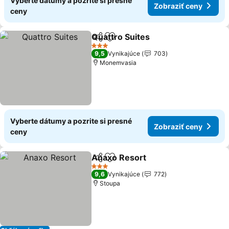
Vyberte dátumy a pozrite si presné
Zobraziť ceny
ceny
Quattro Suites
Zdieľať
Pridať do obľúbených
Zobraziť ce
3 Počet hviezdičiek
9,5
Vynikajúce
703
Monemvasia
Vyberte dátumy a pozrite si presné
Zobraziť ceny
ceny
Anaxo Resort
Zdieľať
Pridať do obľúbených
Zobraziť cen
3 Počet hviezdičiek
9,6
Vynikajúce
772
Stoupa