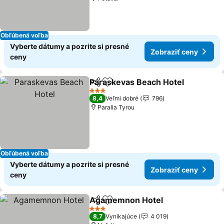
Obľúbená voľba
Vyberte dátumy a pozrite si presné
Zobraziť ceny
ceny
Paraskevas Beach Hotel
Zdieľať
Pridať do obľúbených
Zo
3 Počet hviezdičiek
8,4
Veľmi dobré
796
Paralia Tyrou
Obľúbená voľba
Vyberte dátumy a pozrite si presné
Zobraziť ceny
ceny
Agamemnon Hotel
Zdieľať
Pridať do obľúbených
Zobrazi
3 Počet hviezdičiek
8,7
Vynikajúce
4 019