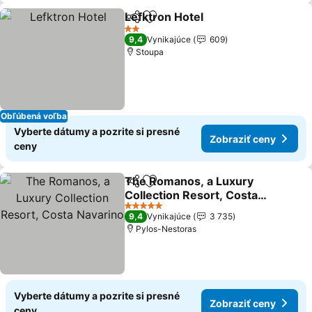
Lefktron Hotel
Zdieľať
Pridať do obľúbených
Zobraziť ce
2 Počet hviezdičiek
9,4
Vynikajúce
609
Stoupa
Obľúbená voľba
Vyberte dátumy a pozrite si presné
Zobraziť ceny
ceny
The Romanos, a Luxury
Zdieľať
Pridať do obľúbených
Collection Resort, Costa
Navarino
Zobraziť ceny
5 Počet hviezdičiek
9,4
Vynikajúce
3 735
Pylos-Nestoras
Vyberte dátumy a pozrite si presné
Zobraziť ceny
ceny