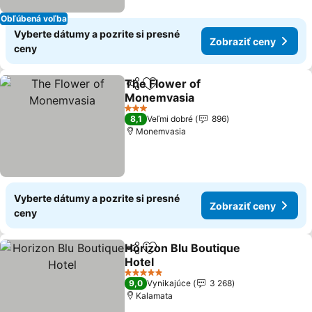
Obľúbená voľba
Vyberte dátumy a pozrite si presné
Zobraziť ceny
ceny
The Flower of
Zdieľať
Pridať do obľúbených
Monemvasia
Zobraziť ceny
3 Počet hviezdičiek
8,1
Veľmi dobré
896
Monemvasia
Vyberte dátumy a pozrite si presné
Zobraziť ceny
ceny
Horizon Blu Boutique
Zdieľať
Pridať do obľúbených
Hotel
Zobraziť ceny
5 Počet hviezdičiek
9,0
Vynikajúce
3 268
Kalamata