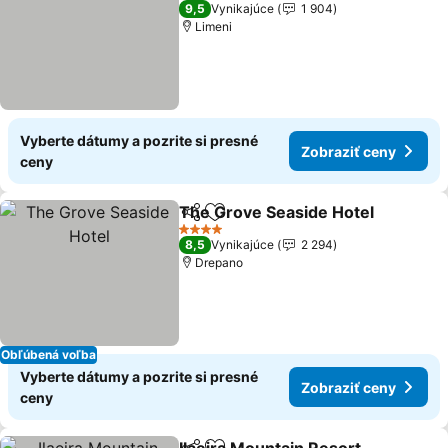
3 Počet hviezdičiek
9,5
Vynikajúce
1 904
Limeni
Vyberte dátumy a pozrite si presné
Zobraziť ceny
ceny
The Grove Seaside Hotel
Zdieľať
Pridať do obľúbených
Z
4 Počet hviezdičiek
8,5
Vynikajúce
2 294
Drepano
Obľúbená voľba
Vyberte dátumy a pozrite si presné
Zobraziť ceny
ceny