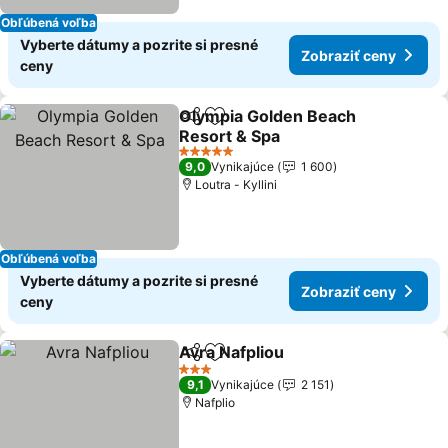
Obľúbená voľba
Vyberte dátumy a pozrite si presné
Zobraziť ceny
ceny
Olympia Golden Beach
Zdieľať
Pridať do obľúbených
Resort & Spa
Zobraziť ceny
5 Počet hviezdičiek
9,0
Vynikajúce
1 600
Loutra - Kyllini
Obľúbená voľba
Vyberte dátumy a pozrite si presné
Zobraziť ceny
ceny
Avra Nafpliou
Zdieľať
Pridať do obľúbených
Zobraziť cen
3 Počet hviezdičiek
9,1
Vynikajúce
2 151
Nafplio