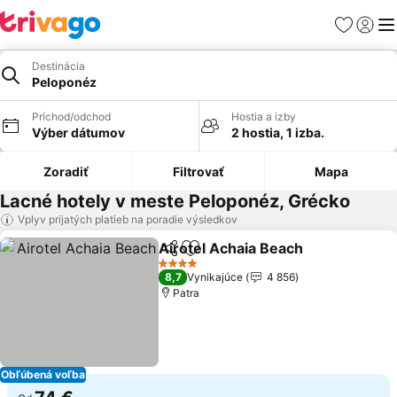
Obľúbené
Prihlási
Me
Destinácia
Peloponéz
Príchod/odchod
Hostia a izby
Výber dátumov
2 hostia, 1 izba.
Zoradiť
Filtrovať
Mapa
Lacné hotely v meste Peloponéz, Grécko
Vplyv prijatých platieb na poradie výsledkov
Airotel Achaia Beach
Zdieľať
Pridať do obľúbených
Zobra
4 Počet hviezdičiek
8,7
Vynikajúce
4 856
Patra
Obľúbená voľba