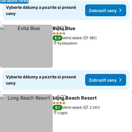
Obľúbená voľba
Vyberte dátumy a pozrite si presné
Zobraziť ceny
ceny
Evita Blue
Zdieľať
Pridať do obľúbených
Zobraziť ceny
4 Počet hviezdičiek
8,0
Veľmi dobré
681
Xylokastron
Vyberte dátumy a pozrite si presné
Zobraziť ceny
ceny
Long Beach Resort
Zdieľať
Pridať do obľúbených
Zobrazi
4 Počet hviezdičiek
8,1
Veľmi dobré
2 241
Logos