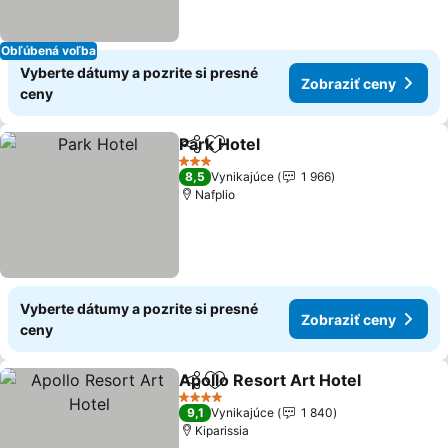
Obľúbená voľba
Vyberte dátumy a pozrite si presné
Zobraziť ceny
ceny
Park Hotel
Zdieľať
Pridať do obľúbených
Zobraziť ceny
3 Počet hviezdičiek
8,5
Vynikajúce
1 966
Nafplio
Vyberte dátumy a pozrite si presné
Zobraziť ceny
ceny
Apollo Resort Art Hotel
Zdieľať
Pridať do obľúbených
Zo
4 Počet hviezdičiek
9,1
Vynikajúce
1 840
Kiparissia