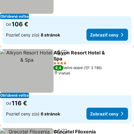
Obľúbená voľba
106 €
Od
Pozrieť ceny z(o)
8 stránok
Zobraziť ceny
Alkyon Resort Hotel &
Zdieľať
Pridať do obľúbených
Spa
Zobraziť ceny
4 Počet hviezdičiek
8,4
Veľmi dobré
3 786
Vrahati
Obľúbená voľba
116 €
Od
Pozrieť ceny z(o)
6 stránok
Zobraziť ceny
Grecotel Filoxenia