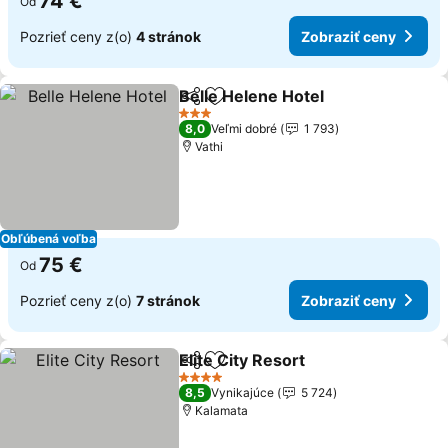
74 €
Od
Pozrieť ceny z(o)
4 stránok
Zobraziť ceny
Belle Helene Hotel
Zdieľať
Pridať do obľúbených
Zobrazi
3 Počet hviezdičiek
8,0
Veľmi dobré
1 793
Vathi
Obľúbená voľba
75 €
Od
Pozrieť ceny z(o)
7 stránok
Zobraziť ceny
Elite City Resort
Zdieľať
Pridať do obľúbených
Zobraziť 
4 Počet hviezdičiek
8,5
Vynikajúce
5 724
Kalamata