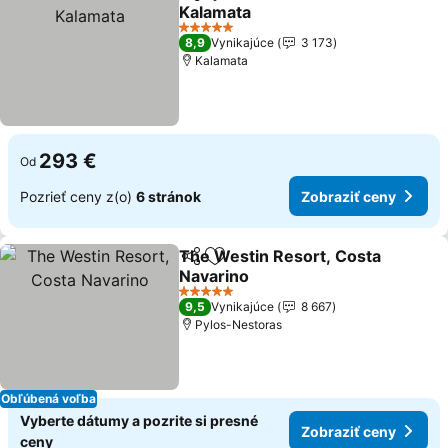
Zdieľať
Pridať do obľúbených
Kalamata
Zobraziť ceny
5 Počet hviezdičiek
8,9
Vynikajúce
3 173
Kalamata
293 €
Od
Pozrieť ceny z(o)
6 stránok
Zobraziť ceny
The Westin Resort, Costa
Zdieľať
Pridať do obľúbených
Navarino
Zobraziť ceny
5 Počet hviezdičiek
9,5
Vynikajúce
8 667
Pylos-Nestoras
Obľúbená voľba
Vyberte dátumy a pozrite si presné
Zobraziť ceny
ceny