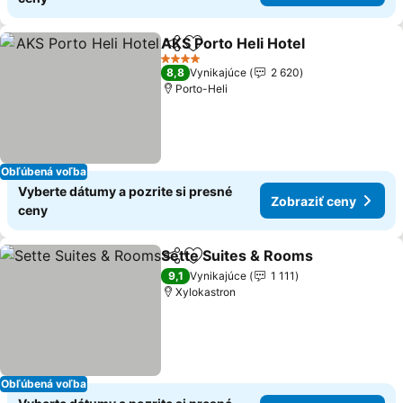
AKS Porto Heli Hotel
Zdieľať
Pridať do obľúbených
Zobra
4 Počet hviezdičiek
8,8
Vynikajúce
2 620
Porto-Heli
Obľúbená voľba
Vyberte dátumy a pozrite si presné
Zobraziť ceny
ceny
Sette Suites & Rooms
Zdieľať
Pridať do obľúbených
Zobr
9,1
Vynikajúce
1 111
Xylokastron
Obľúbená voľba