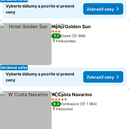
Vyberte dátumy a pozrite si presné
Zobraziť ceny
ceny
Hotel Golden Sun
Zdieľať
Pridať do obľúbených
Zobraziť
3 Počet hviezdičiek
7,7
Dobré
869
Finikoundas
Obľúbená voľba
Vyberte dátumy a pozrite si presné
Zobraziť ceny
ceny
W Costa Navarino
Zdieľať
Pridať do obľúbených
Zobraziť
5 Počet hviezdičiek
9,3
Vynikajúce
1 964
Petrochori