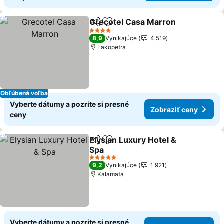
Grecotel Casa Marron
Zdieľať
Pridať do obľúbených
Zobr
4 Počet hviezdičiek
8,9
Vynikajúce
4 519
Lakopetra
Obľúbená voľba
Vyberte dátumy a pozrite si presné
Zobraziť ceny
ceny
Elysian Luxury Hotel &
Zdieľať
Pridať do obľúbených
Spa
Zobraziť ceny
5 Počet hviezdičiek
9,2
Vynikajúce
1 921
Kalamata
Vyberte dátumy a pozrite si presné