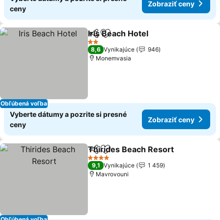
Zobraziť ceny
ceny
Iris Beach Hotel
Zdieľať
Pridať do obľúbených
Zobraziť c
2 Počet hviezdičiek
8,6
Vynikajúce
946
Monemvasia
Obľúbená voľba
Vyberte dátumy a pozrite si presné
Zobraziť ceny
ceny
Thirides Beach Resort
Zdieľať
Pridať do obľúbených
Zob
4 Počet hviezdičiek
9,1
Vynikajúce
1 459
Mavrovouni
Obľúbená voľba