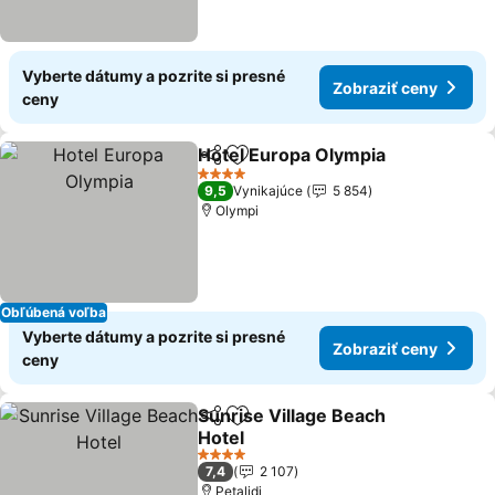
Vyberte dátumy a pozrite si presné
Zobraziť ceny
ceny
Hotel Europa Olympia
Zdieľať
Pridať do obľúbených
Zobr
4 Počet hviezdičiek
9,5
Vynikajúce
5 854
Olympi
Obľúbená voľba
Vyberte dátumy a pozrite si presné
Zobraziť ceny
ceny
Sunrise Village Beach
Zdieľať
Pridať do obľúbených
Hotel
Zobraziť ceny
4 Počet hviezdičiek
7,4
2 107
Petalidi