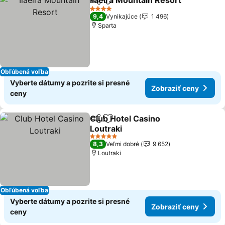
Ilaeira Mountain Resort
Zdieľať
Pridať do obľúbených
Zo
4 Počet hviezdičiek
9,4
Vynikajúce
1 496
Sparta
Obľúbená voľba
Vyberte dátumy a pozrite si presné
Zobraziť ceny
ceny
Club Hotel Casino
Zdieľať
Pridať do obľúbených
Loutraki
Zobraziť ceny
5 Počet hviezdičiek
8,3
Veľmi dobré
9 652
Loutraki
Obľúbená voľba
Vyberte dátumy a pozrite si presné
Zobraziť ceny
ceny