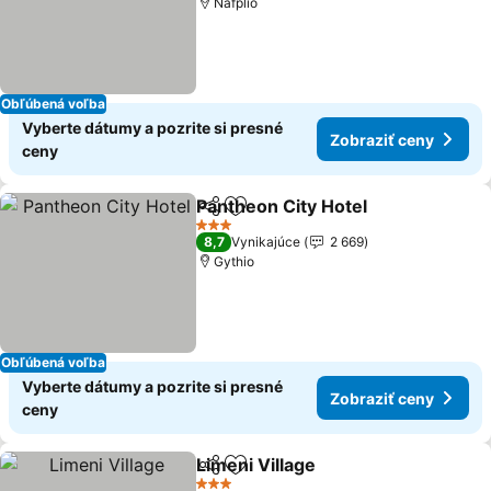
Nafplio
Obľúbená voľba
Vyberte dátumy a pozrite si presné
Zobraziť ceny
ceny
Pantheon City Hotel
Zdieľať
Pridať do obľúbených
Zobraz
3 Počet hviezdičiek
8,7
Vynikajúce
2 669
Gythio
Obľúbená voľba
Vyberte dátumy a pozrite si presné
Zobraziť ceny
ceny
Limeni Village
Zdieľať
Pridať do obľúbených
Zobraziť ce