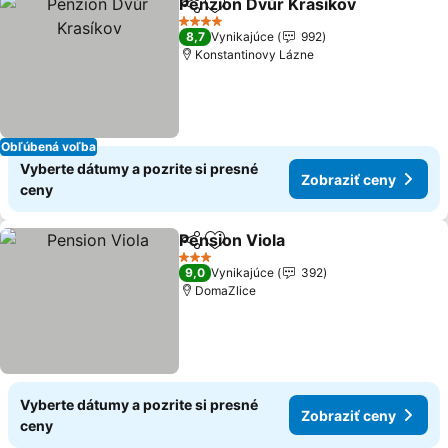
Penzion Dvůr Krasíkov
Zdieľať
Pridať do obľúbených
Zob
4 Počet hviezdičiek
8,7
Vynikajúce
992
Konstantinovy Lázne
Obľúbená voľba
Vyberte dátumy a pozrite si presné
Zobraziť ceny
ceny
Pension Viola
Zdieľať
Pridať do obľúbených
Zobraziť cen
3 Počet hviezdičiek
9,0
Vynikajúce
392
DomaZlice
Vyberte dátumy a pozrite si presné
Zobraziť ceny
ceny