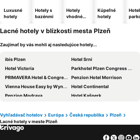
Luxusné
Hotely s
Hotely
Kúpeľné
Hotel
hotely
bazénmi
vhodné
hotely
park
pre
m
domáce
Lacné hotely v blízkosti mesta Plzeň
zvieratá
Zaujímať by vás mohli aj nasledujúce hotely...
ibis Plzen
Hotel Srni
Hotel Victoria
Parkhotel Plzen Congress Center
PRIMAVERA Hotel & Congress centre
Penzion Hotel Morrison
Vienna House Easy by Wyndham Pilsen
Hotel Continental
Penzion Modrava
Hotel Kašperk
Courtyard by Marriott Pilsen
Pension City
Orea Resort Horizont
Hotel Central
Vyhľadávač hotelov
Európa
Česká republika
Plzeň
Lacné hotely v meste Plzeň
Hotel Lions Plzen
Hotel Astory Plzeň
Enjoy Inn
Orea Hotel Spicak
Facebook
Twitter
Insta
Yo