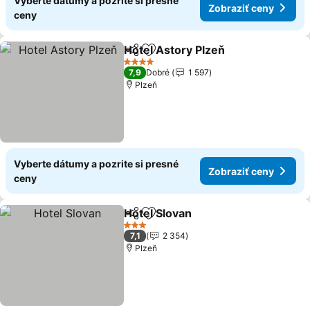
Vyberte dátumy a pozrite si presné
Zobraziť ceny
ceny
Hotel Astory Plzeň
Zdieľať
Pridať do obľúbených
Zobrazi
4 Počet hviezdičiek
7,9
Dobré
1 597
Plzeň
Vyberte dátumy a pozrite si presné
Zobraziť ceny
ceny
Hotel Slovan
Zdieľať
Pridať do obľúbených
Zobraziť ceny
3 Počet hviezdičiek
7,1
2 354
Plzeň