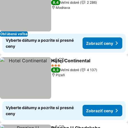
3 Počet hviezdičiek
8,4
Veľmi dobré
2 286
Modrava
Obľúbená voľba
Vyberte dátumy a pozrite si presné
Zobraziť ceny
ceny
Hotel Continental
Zdieľať
Pridať do obľúbených
Zobraziť
3 Počet hviezdičiek
8,3
Veľmi dobré
4 137
Plzeň
Vyberte dátumy a pozrite si presné
Zobraziť ceny
ceny