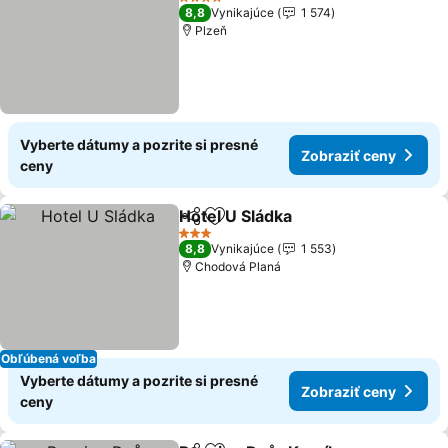
4 Počet hviezdičiek
8,8
Vynikajúce
1 574
Plzeň
Vyberte dátumy a pozrite si presné
Zobraziť ceny
ceny
Hotel U Sládka
Zdieľať
Pridať do obľúbených
Zobraziť ce
3 Počet hviezdičiek
8,8
Vynikajúce
1 553
Chodová Planá
Obľúbená voľba
Vyberte dátumy a pozrite si presné
Zobraziť ceny
ceny