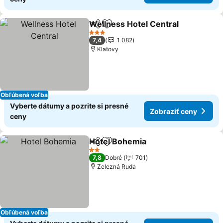
Wellness Hotel Central
Zdieľať
Pridať do obľúbených
Zob
3 Počet hviezdičiek
7,4
1 082
Klatovy
Obľúbená voľba
Vyberte dátumy a pozrite si presné
Zobraziť ceny
ceny
Hotel Bohemia
Zdieľať
Pridať do obľúbených
Zobraziť ce
2 Počet hviezdičiek
7,8
Dobré
701
Zelezná Ruda
Obľúbená voľba