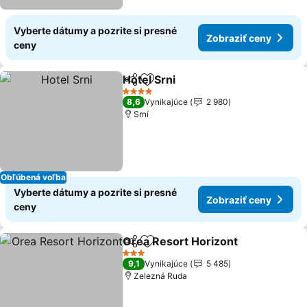
Vyberte dátumy a pozrite si presné
Zobraziť ceny
ceny
Hotel Srni
Zdieľať
Pridať do obľúbených
Zobraziť ceny
4 Počet hviezdičiek
8,6
Vynikajúce
2 980
Srní
Obľúbená voľba
Vyberte dátumy a pozrite si presné
Zobraziť ceny
ceny
Orea Resort Horizont
Zdieľať
Pridať do obľúbených
Zobr
3 Počet hviezdičiek
9,1
Vynikajúce
5 485
Zelezná Ruda