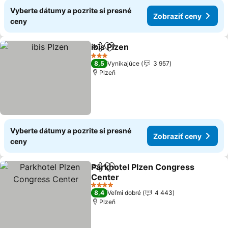
Vyberte dátumy a pozrite si presné
Zobraziť ceny
ceny
ibis Plzen
Zdieľať
Pridať do obľúbených
Zobraziť ceny
3 Počet hviezdičiek
8,5
Vynikajúce
3 957
Plzeň
Vyberte dátumy a pozrite si presné
Zobraziť ceny
ceny
Parkhotel Plzen Congress
Zdieľať
Pridať do obľúbených
Center
Zobraziť ceny
4 Počet hviezdičiek
8,4
Veľmi dobré
4 443
Plzeň