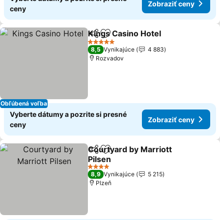
Zobraziť ceny
ceny
Kings Casino Hotel
Zdieľať
Pridať do obľúbených
Zobrazi
5 Počet hviezdičiek
8,5
Vynikajúce
4 883
Rozvadov
Obľúbená voľba
Vyberte dátumy a pozrite si presné
Zobraziť ceny
ceny
Courtyard by Marriott
Zdieľať
Pridať do obľúbených
Pilsen
Zobraziť ceny
4 Počet hviezdičiek
8,9
Vynikajúce
5 215
Plzeň