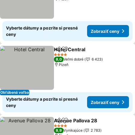
Vyberte dátumy a pozrite si presné
Zobraziť ceny
ceny
Hotel Central
Zdieľať
Pridať do obľúbených
Zobraziť cen
4 Počet hviezdičiek
8,0
Veľmi dobré
6 423
Plzeň
Obľúbená voľba
Vyberte dátumy a pozrite si presné
Zobraziť ceny
ceny
Avenue Pallova 28
Zdieľať
Pridať do obľúbených
Zobrazi
4 Počet hviezdičiek
8,9
Vynikajúce
2 783