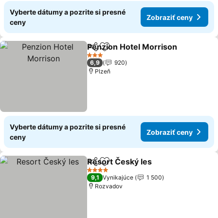
Vyberte dátumy a pozrite si presné
Zobraziť ceny
ceny
Penzion Hotel Morrison
Zdieľať
Pridať do obľúbených
Zo
3 Počet hviezdičiek
6,9
920
Plzeň
Vyberte dátumy a pozrite si presné
Zobraziť ceny
ceny
Resort Český les
Zdieľať
Pridať do obľúbených
Zobraziť 
4 Počet hviezdičiek
9,1
Vynikajúce
1 500
Rozvadov