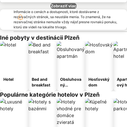
Zobraziť viac
Informácie o cenách a dostupnosti, ktoré dostávame z
rezervačných stránok, sa neustále menia. To znamená, že na
rezervačnej stránke nemusíte vždy nájsť presne rovnakú ponuku,
ktorú ste videli na lokalite trivago.
Iné pobyty v destinácii Plzeň
Hotel
Bed and
Obsluhova
Hosťovský
Apar
breakfast
ný
dom
ový h
apartmán
Populárne kategórie hotelov v Plzeň