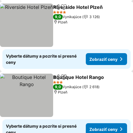
Riverside Hotel Plzeň
Zdieľať
Pridať do obľúbených
Zobr
4 Počet hviezdičiek
9,0
Vynikajúce
3 126
Plzeň
Vyberte dátumy a pozrite si presné
Zobraziť ceny
ceny
Boutique Hotel Rango
Zdieľať
Pridať do obľúbených
Zobr
3 Počet hviezdičiek
9,0
Vynikajúce
2 618
Plzeň
Vyberte dátumy a pozrite si presné
Zobraziť ceny
ceny