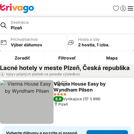
Obľúbené
Prihlási
Me
Destinácia
Plzeň
Príchod/odchod
Hostia a izby
Výber dátumov
2 hostia, 1 izba.
Zoradiť
Filtrovať
Mapa
Lacné hotely v meste Plzeň, Česká republika
Vplyv prijatých platieb na poradie výsledkov
Vienna House Easy by
Zdieľať
Pridať do obľúbených
Wyndham Pilsen
Zobraziť ceny
4 Počet hviezdičiek
8,8
Vynikajúce
5 898
Plzeň
Vyberte dátumy a pozrite si presné