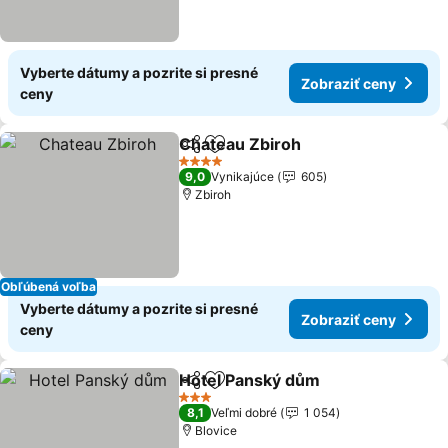
Vyberte dátumy a pozrite si presné
Zobraziť ceny
ceny
Chateau Zbiroh
Zdieľať
Pridať do obľúbených
Zobraziť c
4 Počet hviezdičiek
9,0
Vynikajúce
605
Zbiroh
Obľúbená voľba
Vyberte dátumy a pozrite si presné
Zobraziť ceny
ceny
Hotel Panský dům
Zdieľať
Pridať do obľúbených
Zobraziť
3 Počet hviezdičiek
8,1
Veľmi dobré
1 054
Blovice