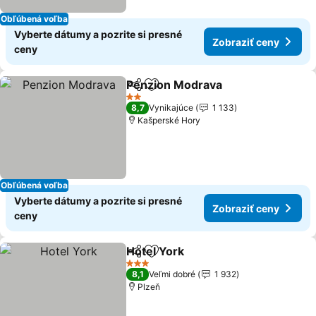
Obľúbená voľba
Vyberte dátumy a pozrite si presné
Zobraziť ceny
ceny
Penzion Modrava
Zdieľať
Pridať do obľúbených
Zobraziť
2 Počet hviezdičiek
8,7
Vynikajúce
1 133
Kašperské Hory
Obľúbená voľba
Vyberte dátumy a pozrite si presné
Zobraziť ceny
ceny
Hotel York
Zdieľať
Pridať do obľúbených
Zobraziť ceny
3 Počet hviezdičiek
8,1
Veľmi dobré
1 932
Plzeň