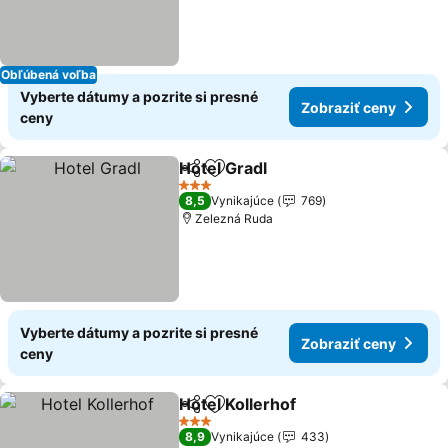
Obľúbená voľba
Vyberte dátumy a pozrite si presné
Zobraziť ceny
ceny
Hotel Gradl
Zdieľať
Pridať do obľúbených
Zobraziť ceny
3 Počet hviezdičiek
8,5
Vynikajúce
769
Zelezná Ruda
Vyberte dátumy a pozrite si presné
Zobraziť ceny
ceny
Hotel Kollerhof
Zdieľať
Pridať do obľúbených
Zobraziť c
3 Počet hviezdičiek
8,9
Vynikajúce
433