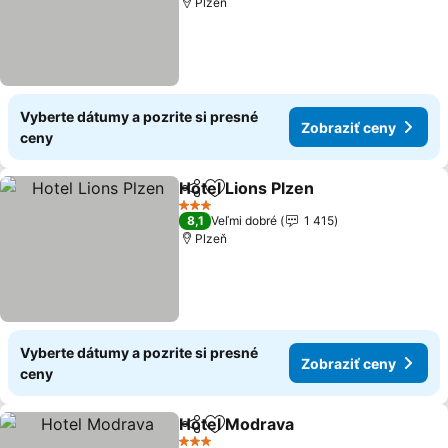
Plzeň
Vyberte dátumy a pozrite si presné
Zobraziť ceny
ceny
Hotel Lions Plzen
Zdieľať
Pridať do obľúbených
Zobraziť
3 Počet hviezdičiek
8,1
Veľmi dobré
1 415
Plzeň
Vyberte dátumy a pozrite si presné
Zobraziť ceny
ceny
Hotel Modrava
Zdieľať
Pridať do obľúbených
Zobraziť ce