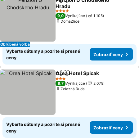
Penzion U Chodskeho
Zdieľať
Pridať do obľúbených
Hradu
Zobraziť ceny
4 Počet hviezdičiek
9,0
Vynikajúce
1 105
DomaZlice
Obľúbená voľba
Vyberte dátumy a pozrite si presné
Zobraziť ceny
ceny
Orea Hotel Spicak
Zdieľať
Pridať do obľúbených
Zobraziť
3 Počet hviezdičiek
8,7
Vynikajúce
2 079
Zelezná Ruda
Vyberte dátumy a pozrite si presné
Zobraziť ceny
ceny