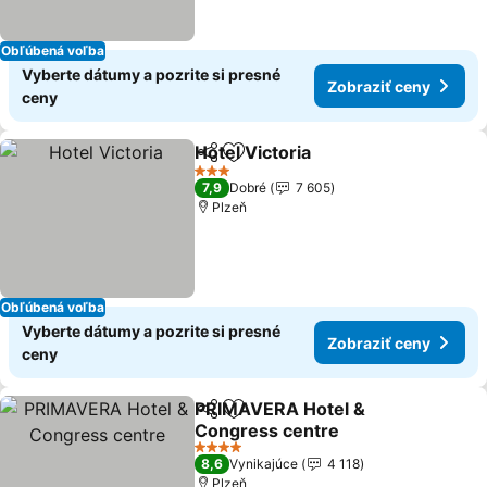
Obľúbená voľba
Vyberte dátumy a pozrite si presné
Zobraziť ceny
ceny
Hotel Victoria
Zdieľať
Pridať do obľúbených
Zobraziť cen
3 Počet hviezdičiek
7,9
Dobré
7 605
Plzeň
Obľúbená voľba
Vyberte dátumy a pozrite si presné
Zobraziť ceny
ceny
PRIMAVERA Hotel &
Zdieľať
Pridať do obľúbených
Congress centre
Zobraziť ceny
4 Počet hviezdičiek
8,6
Vynikajúce
4 118
Plzeň