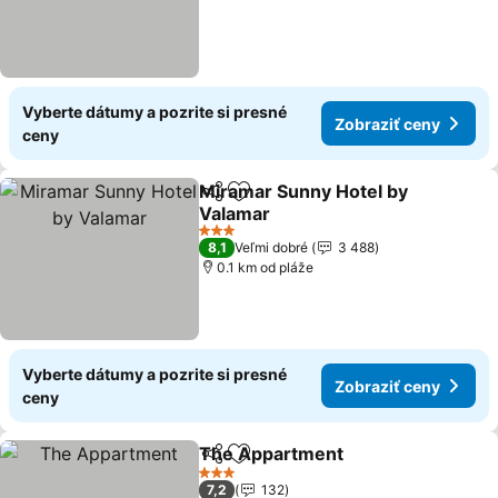
Vyberte dátumy a pozrite si presné
Zobraziť ceny
ceny
Miramar Sunny Hotel by
Zdieľať
Pridať do obľúbených
Valamar
Zobraziť ceny
3 Počet hviezdičiek
8,1
Veľmi dobré
3 488
0.1 km od pláže
Vyberte dátumy a pozrite si presné
Zobraziť ceny
ceny
The Appartment
Zdieľať
Pridať do obľúbených
Zobraziť 
3 Počet hviezdičiek
7,2
132