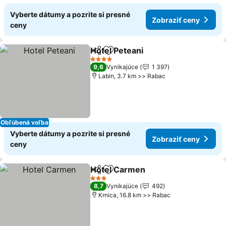
Vyberte dátumy a pozrite si presné
Zobraziť ceny
ceny
Hotel Peteani
Zdieľať
Pridať do obľúbených
Zobraziť cen
4 Počet hviezdičiek
9,6
Vynikajúce
1 397
Labin, 3.7 km >> Rabac
Obľúbená voľba
Vyberte dátumy a pozrite si presné
Zobraziť ceny
ceny
Hotel Carmen
Zdieľať
Pridať do obľúbených
Zobraziť ce
3 Počet hviezdičiek
8,7
Vynikajúce
492
Krnica, 16.8 km >> Rabac