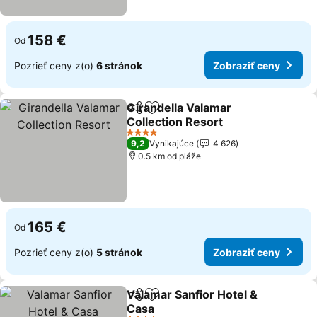
158 €
Od
Pozrieť ceny z(o)
6 stránok
Zobraziť ceny
Girandella Valamar
Zdieľať
Pridať do obľúbených
Collection Resort
Zobraziť ceny
4 Počet hviezdičiek
9,2
Vynikajúce
4 626
0.5 km od pláže
165 €
Od
Pozrieť ceny z(o)
5 stránok
Zobraziť ceny
Valamar Sanfior Hotel &
Zdieľať
Pridať do obľúbených
Casa