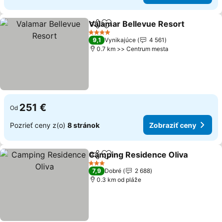
Valamar Bellevue Resort
Zdieľať
Pridať do obľúbených
Z
4 Počet hviezdičiek
9,1
Vynikajúce
4 561
0.7 km >> Centrum mesta
251 €
Od
Pozrieť ceny z(o)
8 stránok
Zobraziť ceny
Camping Residence Oliva
Zdieľať
Pridať do obľúbených
3 Počet hviezdičiek
7,9
Dobré
2 688
0.3 km od pláže