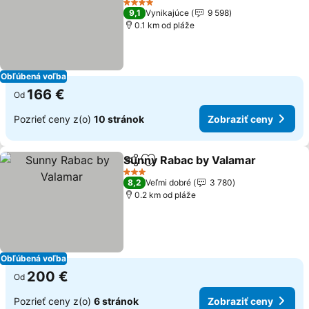
Zobraziť ceny
4 Počet hviezdičiek
9,1
Vynikajúce
9 598
0.1 km od pláže
Obľúbená voľba
166 €
Od
Pozrieť ceny z(o)
10 stránok
Zobraziť ceny
Sunny Rabac by Valamar
Zdieľať
Pridať do obľúbených
Z
3 Počet hviezdičiek
8,2
Veľmi dobré
3 780
0.2 km od pláže
Obľúbená voľba
200 €
Od
Pozrieť ceny z(o)
6 stránok
Zobraziť ceny