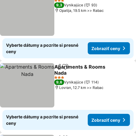
3 Počet hviezdičiek
9,3
Vynikajúce
93
Opatija, 19.5 km >> Rabac
Vyberte dátumy a pozrite si presné
Zobraziť ceny
ceny
Apartments & Rooms
Zdieľať
Pridať do obľúbených
Nada
Zobraziť ceny
3 Počet hviezdičiek
9,6
Vynikajúce
114
Lovran, 12.7 km >> Rabac
Vyberte dátumy a pozrite si presné
Zobraziť ceny
ceny