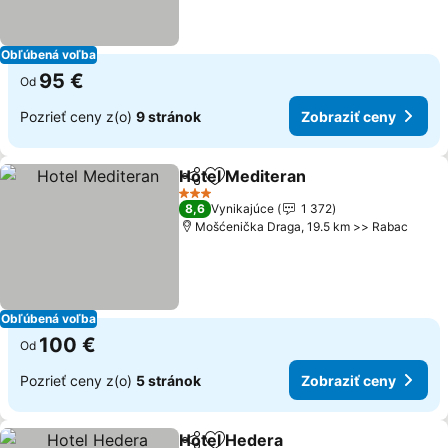
Obľúbená voľba
95 €
Od
Pozrieť ceny z(o)
9 stránok
Zobraziť ceny
Hotel Mediteran
Zdieľať
Pridať do obľúbených
Zobraziť 
3 Počet hviezdičiek
8,6
Vynikajúce
1 372
Mošćenička Draga, 19.5 km >> Rabac
Obľúbená voľba
100 €
Od
Pozrieť ceny z(o)
5 stránok
Zobraziť ceny
Hotel Hedera