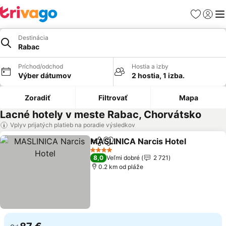
Obľúbené
Prihlási
Me
Destinácia
Rabac
Príchod/odchod
Hostia a izby
Výber dátumov
2 hostia, 1 izba.
Zoradiť
Filtrovať
Mapa
Lacné hotely v meste Rabac, Chorvátsko
Vplyv prijatých platieb na poradie výsledkov
MASLINICA Narcis Hotel
Zdieľať
Pridať do obľúbených
Z
4 Počet hviezdičiek
8,0
Veľmi dobré
2 721
0.2 km od pláže