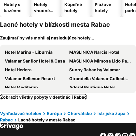
Hotely s
Hotely
Kúpeľné
Plážové
Hotel
bazénmi
vhodné
hotely
hotely
park
pre
m
domáce
Lacné hotely v blízkosti mesta Rabac
zvieratá
Zaujímať by vás mohli aj nasledujúce hotely...
Hotel Marina - Liburnia
MASLINICA Narcis Hotel
Valamar Sanfior Hotel & Casa
MASLINICA Mimosa Lido Palace Hotel
Hotel Hedera
Sunny Rabac by Valamar
Valamar Bellevue Resort
Girandella Valamar Collection Resort
Hotel Mediteran
Adoral Boutique Hotel
La Loggia Hotel
Camping Residence Oliva
Zobraziť všetky pobyty v destinácii Rabac
Hotel Villa Annette
Hotel Nostromo
Vyhľadávač hotelov
Európa
Chorvátsko
Istrijská župa
Rooms Luna Sol
Hotel Carmen
Rabac
Lacné hotely v meste Rabac
Hotel Peteani
Hotel Villa Privileggio
Mobilehome Oliva
Pansion Tramontana
Facebook
Twitter
Insta
Yo