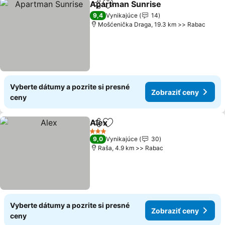
Apartman Sunrise
Zdieľať
Pridať do obľúbených
Zobrazi
9,4
Vynikajúce
14
Mošćenička Draga, 19.3 km >> Rabac
Vyberte dátumy a pozrite si presné
Zobraziť ceny
ceny
Alex
Zdieľať
Pridať do obľúbených
Zobraziť ceny
3 Počet hviezdičiek
9,0
Vynikajúce
30
Raša, 4.9 km >> Rabac
Vyberte dátumy a pozrite si presné
Zobraziť ceny
ceny