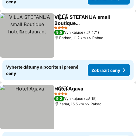
ceny
VILLA STEFANIJA small
Zdieľať
Pridať do obľúbených
Boutique
hotel&restaurant
Zobraziť ceny
4 Počet hviezdičiek
9,5
Vynikajúce
471
Barban, 11.2 km >> Rabac
Vyberte dátumy a pozrite si presné
Zobraziť ceny
ceny
Hotel Agava
Zdieľať
Pridať do obľúbených
Zobraziť ceny
4 Počet hviezdičiek
9,2
Vynikajúce
15
Zadar, 15.5 km >> Rabac