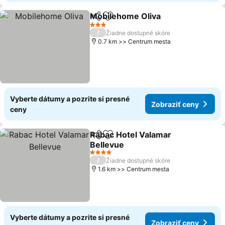
Mobilehome Oliva
Zdieľať
Pridať do obľúbených
Zobraziť
3 Počet hviezdičiek
/
Žiadne dostupné skóre
0.7 km >> Centrum mesta
Vyberte dátumy a pozrite si presné
Zobraziť ceny
ceny
Rabac Hotel Valamar
Zdieľať
Pridať do obľúbených
Bellevue
Zobraziť ceny
4 Počet hviezdičiek
/
Žiadne dostupné skóre
1.6 km >> Centrum mesta
Vyberte dátumy a pozrite si presné
Zobraziť ceny