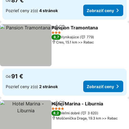
87 €
Od
Pozrieť ceny z(o)
4 stránok
Zobraziť ceny
Pansion Tramontana
Zdieľať
Pridať do obľúbených
Zobra
3 Počet hviezdičiek
8,7
Vynikajúce
779
Cres, 15.1 km >> Rabac
91 €
Od
Pozrieť ceny z(o)
2 stránok
Zobraziť ceny
Hotel Marina - Liburnia
Zdieľať
Pridať do obľúbených
Zob
4 Počet hviezdičiek
8,2
Veľmi dobré
3 620
Mošćenička Draga, 19.3 km >> Rabac