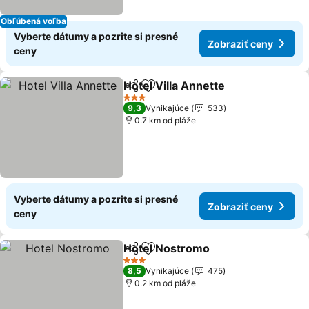
Obľúbená voľba
Vyberte dátumy a pozrite si presné
Zobraziť ceny
ceny
Hotel Villa Annette
Zdieľať
Pridať do obľúbených
Zobrazi
3 Počet hviezdičiek
9,3
Vynikajúce
533
0.7 km od pláže
Vyberte dátumy a pozrite si presné
Zobraziť ceny
ceny
Hotel Nostromo
Zdieľať
Pridať do obľúbených
Zobraziť c
3 Počet hviezdičiek
8,5
Vynikajúce
475
0.2 km od pláže