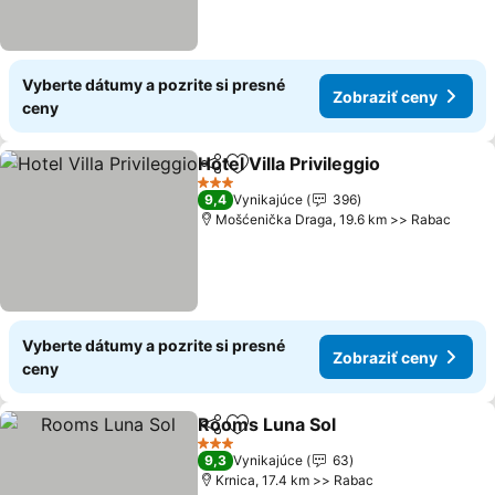
Vyberte dátumy a pozrite si presné
Zobraziť ceny
ceny
Hotel Villa Privileggio
Zdieľať
Pridať do obľúbených
Zobra
3 Počet hviezdičiek
9,4
Vynikajúce
396
Mošćenička Draga, 19.6 km >> Rabac
Vyberte dátumy a pozrite si presné
Zobraziť ceny
ceny
Rooms Luna Sol
Zdieľať
Pridať do obľúbených
Zobraziť c
3 Počet hviezdičiek
9,3
Vynikajúce
63
Krnica, 17.4 km >> Rabac