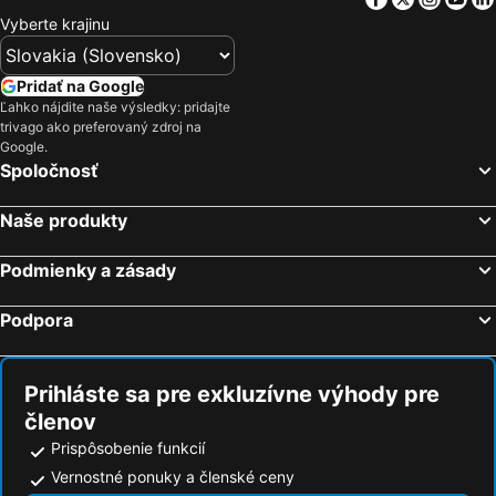
Miramar Sunny Hotel by Valamar
Rabac Hotel Valamar Bellevue
Vyberte krajinu
Mobile Homes Marina
ECHO Boutique Rooms
Hotel Amfora
Allegro Hotel Rabac
Pridať na Google
Ľahko nájdite naše výsledky: pridajte
Miramar Hotel
Allegro
trivago ako preferovaný zdroj na
Villa Calussovo
Alex
Google.
Spoločnosť
Villa Natasha - charming Istrian villa with private heated pool
Apartments & Rooms Nada
Lijana
Villa Kleiner
Naše produkty
Duga Uvala
Podmienky a zásady
Podpora
Prihláste sa pre exkluzívne výhody pre
členov
Prispôsobenie funkcií
Vernostné ponuky a členské ceny