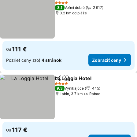
Zdieľať
Pridať do obľúbených
Zobraziť cen
4 Počet hviezdičiek
8,1
Veľmi dobré
2 917
0.2 km od pláže
111 €
Od
Pozrieť ceny z(o)
4 stránok
Zobraziť ceny
La Loggia Hotel
Zdieľať
Pridať do obľúbených
Zobraziť c
4 Počet hviezdičiek
9,3
Vynikajúce
445
Labin, 3.7 km >> Rabac
117 €
Od