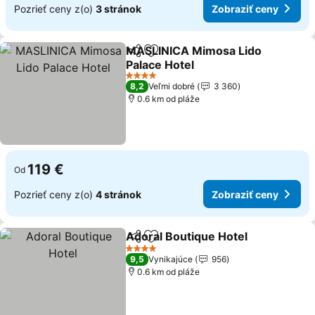
Pozrieť ceny z(o)
3 stránok
Zobraziť ceny
MASLINICA Mimosa Lido
Zdieľať
Pridať do obľúbených
Palace Hotel
Zobraziť ceny
4 Počet hviezdičiek
8,2
Veľmi dobré
3 360
0.6 km od pláže
119 €
Od
Pozrieť ceny z(o)
4 stránok
Zobraziť ceny
Adoral Boutique Hotel
Zdieľať
Pridať do obľúbených
Zobr
4 Počet hviezdičiek
9,5
Vynikajúce
956
0.6 km od pláže