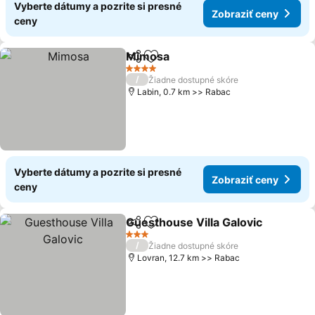
Vyberte dátumy a pozrite si presné
Zobraziť ceny
ceny
Mimosa
Zdieľať
Pridať do obľúbených
Zobraziť ceny
4 Počet hviezdičiek
/
Žiadne dostupné skóre
Labin, 0.7 km >> Rabac
Vyberte dátumy a pozrite si presné
Zobraziť ceny
ceny
Guesthouse Villa Galovic
Zdieľať
Pridať do obľúbených
Z
3 Počet hviezdičiek
/
Žiadne dostupné skóre
Lovran, 12.7 km >> Rabac