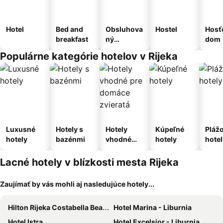
Hotel
Bed and
Obsluhova
Hostel
Hosť
breakfast
ný
dom
apartmán
Populárne kategórie hotelov v Rijeka
Luxusné
Hotely s
Hotely
Kúpeľné
Pláž
hotely
bazénmi
vhodné
hotely
hotel
pre
domáce
Lacné hotely v blízkosti mesta Rijeka
zvieratá
Zaujímať by vás mohli aj nasledujúce hotely...
Hilton Rijeka Costabella Beach Resort & Spa
Hotel Marina - Liburnia
Hotel Istra
Hotel Excelsior - Liburnia