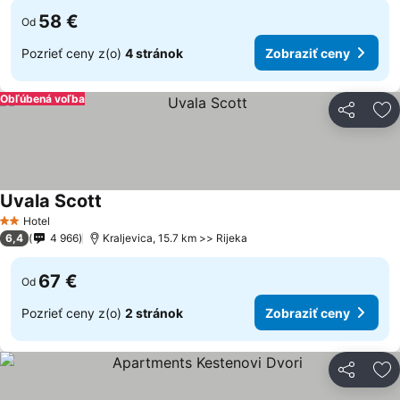
58 €
Od
Pozrieť ceny z(o)
4 stránok
Zobraziť ceny
Obľúbená voľba
Zdieľať
Pr
Uvala Scott
Zobraziť ceny
Hotel
2 Počet hviezdičiek
6,4
4 966
Kraljevica, 15.7 km >> Rijeka
67 €
Od
Pozrieť ceny z(o)
2 stránok
Zobraziť ceny
Zdieľať
Pr