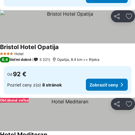
Zdieľať
Pr
Bristol Hotel Opatija
Zobraziť ceny
Hotel
4 Počet hviezdičiek
8,4
Veľmi dobré
5 321
Opatija, 8.4 km >> Rijeka
92 €
Od
Pozrieť ceny z(o)
8 stránok
Zobraziť ceny
Obľúbená voľba
Zdieľať
Pr
Hotel Mediteran