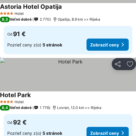
Astoria Hotel Opatija
Zobraziť ceny
Hotel
4 Počet hviezdičiek
8,3
Veľmi dobré
2 770
Opatija, 8.9 km >> Rijeka
91 €
Od
Pozrieť ceny z(o)
5 stránok
Zobraziť ceny
Zdieľať
Pr
Hotel Park
Zobraziť ceny
Hotel
4 Počet hviezdičiek
8,4
Veľmi dobré
1 776
Lovran, 12.0 km >> Rijeka
92 €
Od
Pozrieť ceny z(o)
5 stránok
Zobraziť ceny