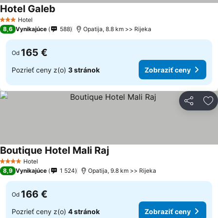
Hotel Galeb
Zobraziť ceny
Hotel
3 Počet hviezdičiek
8,6
Vynikajúce
588
Opatija, 8.8 km >> Rijeka
165 €
Od
Pozrieť ceny z(o)
3 stránok
Zobraziť ceny
Zdieľať
Pr
Boutique Hotel Mali Raj
Zobraziť ceny
Hotel
4 Počet hviezdičiek
8,9
Vynikajúce
1 524
Opatija, 9.8 km >> Rijeka
166 €
Od
Pozrieť ceny z(o)
4 stránok
Zobraziť ceny