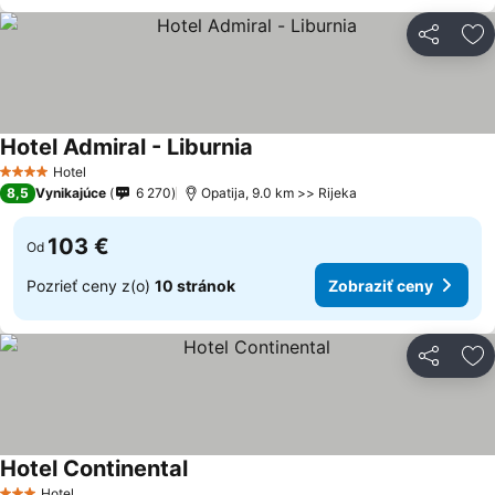
Zdieľať
Pr
Hotel Admiral - Liburnia
Zobraziť ceny
Hotel
4 Počet hviezdičiek
8,5
Vynikajúce
6 270
Opatija, 9.0 km >> Rijeka
103 €
Od
Pozrieť ceny z(o)
10 stránok
Zobraziť ceny
Zdieľať
Pr
Hotel Continental
Zobraziť ceny
Hotel