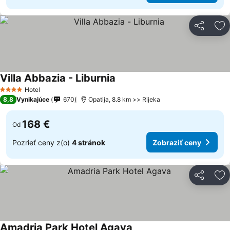
Zdieľať
Pr
Villa Abbazia - Liburnia
Zobraziť ceny
Hotel
4 Počet hviezdičiek
8,8
Vynikajúce
670
Opatija, 8.8 km >> Rijeka
168 €
Od
Pozrieť ceny z(o)
4 stránok
Zobraziť ceny
Zdieľať
Pr
Amadria Park Hotel Agava