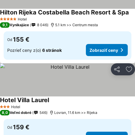
Hilton Rijeka Costabella Beach Resort & Spa
Zo
Hotel
5 Počet hviezdičiek
9,1
Vynikajúce
8 046
5.1 km >> Centrum mesta
155 €
Od
Pozrieť ceny z(o)
6 stránok
Zobraziť ceny
Zdieľať
Pr
Hotel Villa Laurel
Zobraziť ceny
Hotel
3 Počet hviezdičiek
8,0
Veľmi dobré
546
Lovran, 11.6 km >> Rijeka
159 €
Od