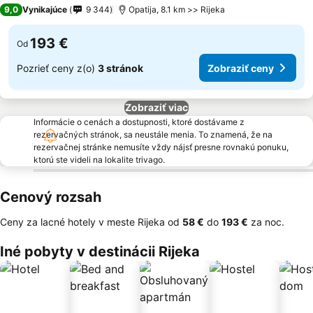
5 Počet hviezdičiek
9,0
Vynikajúce
9 344
Opatija, 8.1 km >> Rijeka
193 €
Od
Pozrieť ceny z(o)
3 stránok
Zobraziť ceny
Zobraziť viac
Informácie o cenách a dostupnosti, ktoré dostávame z
rezervačných stránok, sa neustále menia. To znamená, že na
rezervačnej stránke nemusíte vždy nájsť presne rovnakú ponuku,
ktorú ste videli na lokalite trivago.
Cenový rozsah
Ceny za lacné hotely v meste Rijeka od
‎58 €
do
‎193 €
za noc.
Iné pobyty v destinácii Rijeka