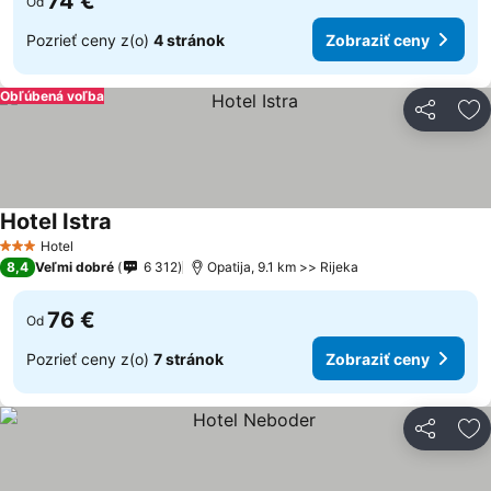
74 €
Od
Pozrieť ceny z(o)
4 stránok
Zobraziť ceny
Obľúbená voľba
Zdieľať
Pr
Hotel Istra
Zobraziť ceny
Hotel
3 Počet hviezdičiek
8,4
Veľmi dobré
6 312
Opatija, 9.1 km >> Rijeka
76 €
Od
Pozrieť ceny z(o)
7 stránok
Zobraziť ceny
Zdieľať
Pr