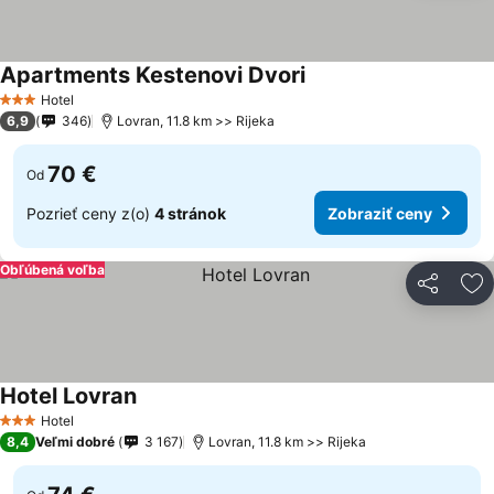
Apartments Kestenovi Dvori
Zobraziť ceny
Hotel
3 Počet hviezdičiek
6,9
346
Lovran, 11.8 km >> Rijeka
70 €
Od
Pozrieť ceny z(o)
4 stránok
Zobraziť ceny
Obľúbená voľba
Zdieľať
Pr
Hotel Lovran
Zobraziť ceny
Hotel
3 Počet hviezdičiek
8,4
Veľmi dobré
3 167
Lovran, 11.8 km >> Rijeka