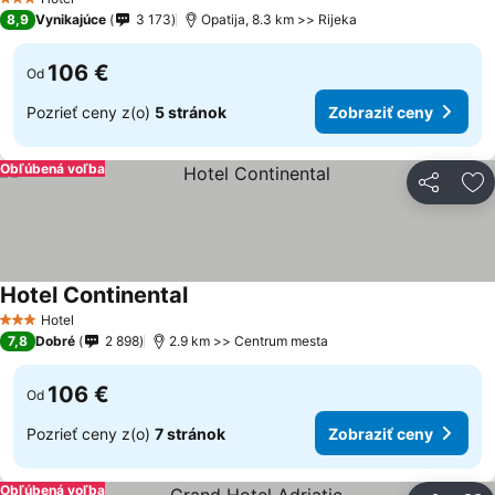
3 Počet hviezdičiek
8,9
Vynikajúce
3 173
Opatija, 8.3 km >> Rijeka
106 €
Od
Pozrieť ceny z(o)
5 stránok
Zobraziť ceny
Obľúbená voľba
Zdieľať
Pr
Hotel Continental
Zobraziť ceny
Hotel
3 Počet hviezdičiek
7,8
Dobré
2 898
2.9 km >> Centrum mesta
106 €
Od
Pozrieť ceny z(o)
7 stránok
Zobraziť ceny
Obľúbená voľba