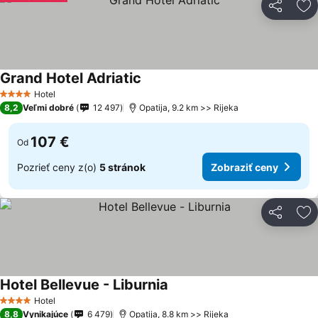
Zdieľať
Pr
Grand Hotel Adriatic
Zobraziť ceny
Hotel
4 Počet hviezdičiek
8,2
Veľmi dobré
12 497
Opatija, 9.2 km >> Rijeka
107 €
Od
Pozrieť ceny z(o)
5 stránok
Zobraziť ceny
Zdieľať
Pr
Hotel Bellevue - Liburnia
Zobraziť ceny
Hotel
4 Počet hviezdičiek
8,8
Vynikajúce
6 479
Opatija, 8.8 km >> Rijeka