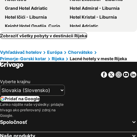
Grand Hotel Adriatic
Hotel Admiral - Liburnia
Hotel Ičići - Liburnia
Hotel Kristal - Liburnia
Keight Hotel Opatija, Curio Collection By Hilton
Hotel Adriatic
Bristol Hotel Opatija
Hotel Park
Zobraziť všetky pobyty v destinácii Rijeka
Grand Hotel Bonavia
Hotel Paris
Vyhľadávač hotelov
Európa
Chorvátsko
Hotel Bellevue - Liburnia
Hotel Lungomare Opatija
Primorje-Gorski kotar
Rijeka
Lacné hotely v meste Rijeka
Uvala Scott
Hotel Imperial - Liburnia
Hotel Lovran
Hotel Delfin
Facebook
Twitter
Insta
Yo
Boarding House Lucija
Hotel Ambasador
Vyberte krajinu
Astoria Hotel Opatija
Hotel Neboder
Amadria Park Grand Hotel 4 Opatijska Cvijeta
Miramar
Pridať na Google
Ľahko nájdite naše výsledky: pridajte
Hotel Ambasador - Liburnia
Apartments Kestenovi Dvori
trivago ako preferovaný zdroj na
Villa Mira
Boutique & Design Hotel Navis
Google.
Spoločnosť
FourRoomotel
Hotel Mediteran
Hotel Continental
Hotel Villa Laurel
Naše produkty