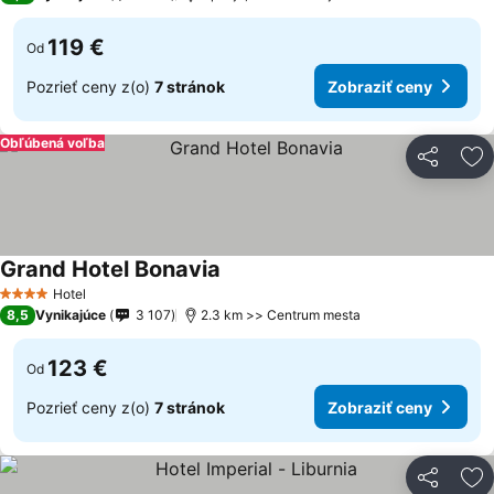
119 €
Od
Pozrieť ceny z(o)
7 stránok
Zobraziť ceny
Obľúbená voľba
Zdieľať
Pr
Grand Hotel Bonavia
Zobraziť ceny
Hotel
4 Počet hviezdičiek
8,5
Vynikajúce
3 107
2.3 km >> Centrum mesta
123 €
Od
Pozrieť ceny z(o)
7 stránok
Zobraziť ceny
Zdieľať
Pr