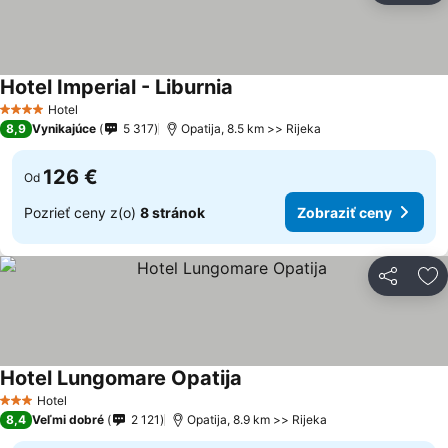
Hotel Imperial - Liburnia
Zobraziť ceny
Hotel
4 Počet hviezdičiek
8,9
Vynikajúce
5 317
Opatija, 8.5 km >> Rijeka
126 €
Od
Pozrieť ceny z(o)
8 stránok
Zobraziť ceny
Zdieľať
Pr
Hotel Lungomare Opatija
Zobraziť ceny
Hotel
3 Počet hviezdičiek
8,4
Veľmi dobré
2 121
Opatija, 8.9 km >> Rijeka