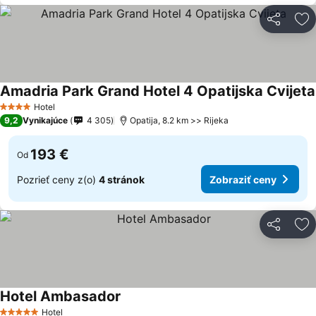
Zdieľať
Pr
Amadria Park Grand Hotel 4 Opatijska Cvijeta
Hotel
4 Počet hviezdičiek
9,2
Vynikajúce
4 305
Opatija, 8.2 km >> Rijeka
193 €
Od
Pozrieť ceny z(o)
4 stránok
Zobraziť ceny
Zdieľať
Pr
Hotel Ambasador
Zobraziť ceny
Hotel