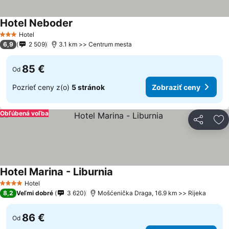
Hotel Neboder
Zobraziť ceny
Hotel
3 Počet hviezdičiek
6,9
2 509
3.1 km >> Centrum mesta
85 €
Od
Pozrieť ceny z(o)
5 stránok
Zobraziť ceny
Obľúbená voľba
Zdieľať
Pr
Hotel Marina - Liburnia
Zobraziť ceny
Hotel
4 Počet hviezdičiek
8,2
Veľmi dobré
3 620
Mošćenička Draga, 16.9 km >> Rijeka
86 €
Od