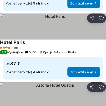
Pozrieť ceny z(o)
9 stránok
Zobraziť ceny
Zdieľať
Pr
Hotel Paris
Zobraziť ceny
Hotel
4 Počet hviezdičiek
8,5
Vynikajúce
5 650
Opatija, 8.4 km >> Rijeka
87 €
Od
Pozrieť ceny z(o)
4 stránok
Zobraziť ceny
Zdieľať
Pr