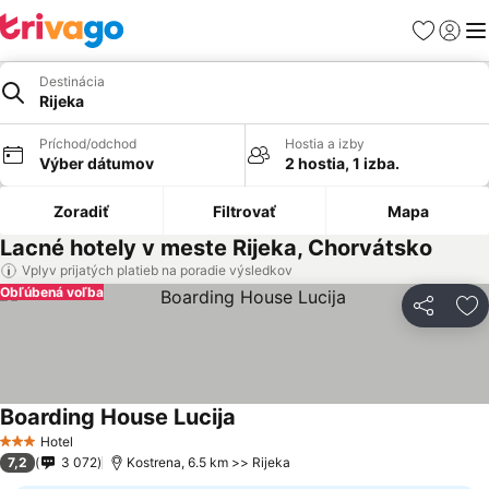
Obľúbené
Prihlási
Me
Destinácia
Rijeka
Príchod/odchod
Hostia a izby
Výber dátumov
2 hostia, 1 izba.
Zoradiť
Filtrovať
Mapa
Lacné hotely v meste Rijeka, Chorvátsko
Vplyv prijatých platieb na poradie výsledkov
Obľúbená voľba
Zdieľať
Pr
Boarding House Lucija
Zobraziť ceny
Hotel
3 Počet hviezdičiek
7,2
3 072
Kostrena, 6.5 km >> Rijeka