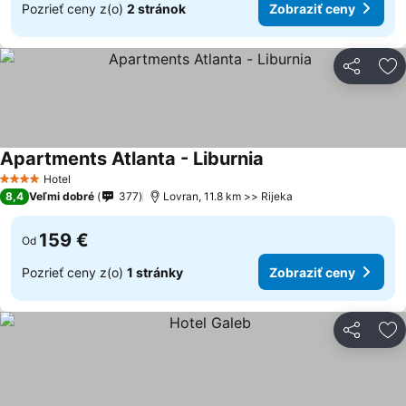
Pozrieť ceny z(o)
2 stránok
Zobraziť ceny
Zdieľať
Pr
Apartments Atlanta - Liburnia
Zobraziť ceny
Hotel
4 Počet hviezdičiek
8,4
Veľmi dobré
377
Lovran, 11.8 km >> Rijeka
159 €
Od
Pozrieť ceny z(o)
1 stránky
Zobraziť ceny
Zdieľať
Pr