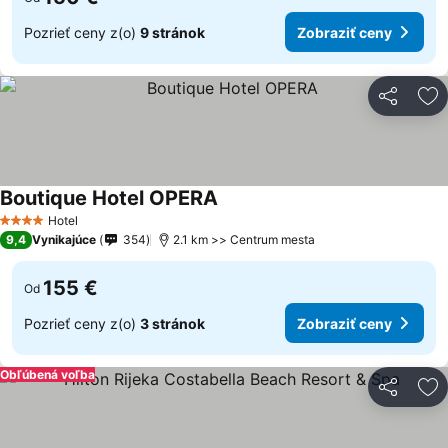
Pozrieť ceny z(o)
9 stránok
Zobraziť ceny
Zdieľať
Pr
Boutique Hotel OPERA
Zobraziť ceny
Hotel
4 Počet hviezdičiek
9,4
Vynikajúce
354
2.1 km >> Centrum mesta
155 €
Od
Pozrieť ceny z(o)
3 stránok
Zobraziť ceny
Obľúbená voľba
Zdieľať
Pr