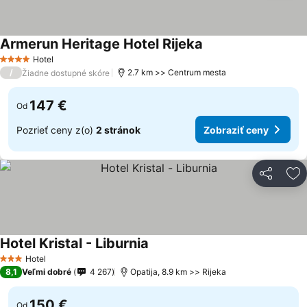
Armerun Heritage Hotel Rijeka
Zobraziť ceny
Hotel
4 Počet hviezdičiek
/
2.7 km >> Centrum mesta
Žiadne dostupné skóre
147 €
Od
Pozrieť ceny z(o)
2 stránok
Zobraziť ceny
Zdieľať
Pr
Hotel Kristal - Liburnia
Zobraziť ceny
Hotel
3 Počet hviezdičiek
8,1
Veľmi dobré
4 267
Opatija, 8.9 km >> Rijeka
150 €
Od