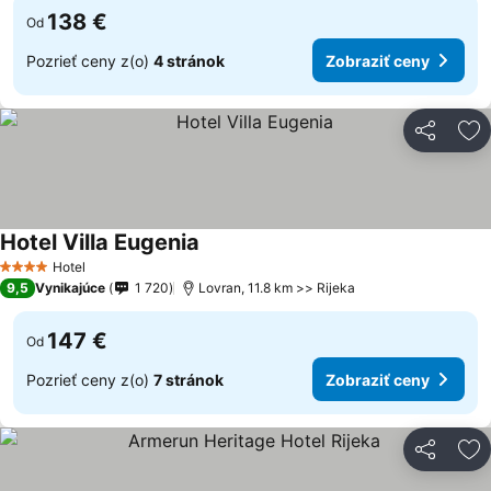
138 €
Od
Pozrieť ceny z(o)
4 stránok
Zobraziť ceny
Zdieľať
Pr
Hotel Villa Eugenia
Zobraziť ceny
Hotel
4 Počet hviezdičiek
9,5
Vynikajúce
1 720
Lovran, 11.8 km >> Rijeka
147 €
Od
Pozrieť ceny z(o)
7 stránok
Zobraziť ceny
Zdieľať
Pr