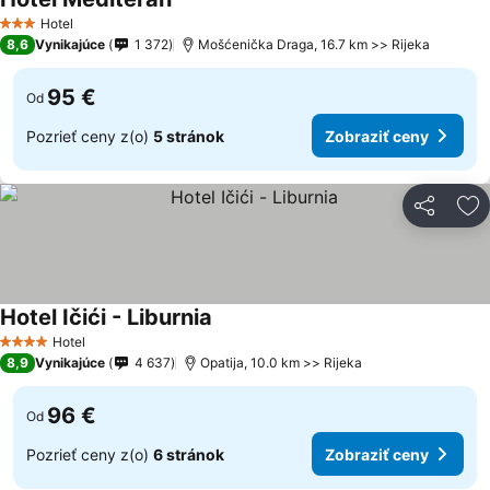
Zobraziť ceny
Hotel
3 Počet hviezdičiek
8,6
Vynikajúce
1 372
Mošćenička Draga, 16.7 km >> Rijeka
95 €
Od
Pozrieť ceny z(o)
5 stránok
Zobraziť ceny
Zdieľať
Pr
Hotel Ičići - Liburnia
Zobraziť ceny
Hotel
4 Počet hviezdičiek
8,9
Vynikajúce
4 637
Opatija, 10.0 km >> Rijeka
96 €
Od
Pozrieť ceny z(o)
6 stránok
Zobraziť ceny