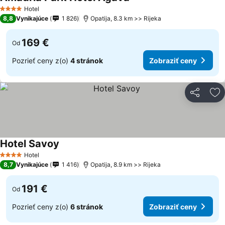
Zobraziť ceny
Hotel
4 Počet hviezdičiek
8,8
Vynikajúce
1 826
Opatija, 8.3 km >> Rijeka
169 €
Od
Pozrieť ceny z(o)
4 stránok
Zobraziť ceny
Zdieľať
Pr
Hotel Savoy
Zobraziť ceny
Hotel
4 Počet hviezdičiek
8,7
Vynikajúce
1 416
Opatija, 8.9 km >> Rijeka
191 €
Od
Pozrieť ceny z(o)
6 stránok
Zobraziť ceny