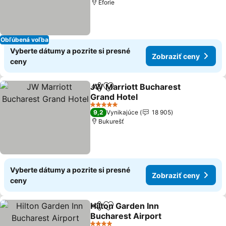
Eforie
Obľúbená voľba
Vyberte dátumy a pozrite si presné
Zobraziť ceny
ceny
JW Marriott Bucharest
Zdieľať
Pridať do obľúbených
Grand Hotel
Zobraziť ceny
5 Počet hviezdičiek
9,2
Vynikajúce
18 905
Bukurešť
Vyberte dátumy a pozrite si presné
Zobraziť ceny
ceny
Hilton Garden Inn
Zdieľať
Pridať do obľúbených
Bucharest Airport