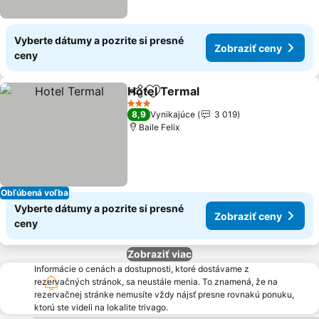
Vyberte dátumy a pozrite si presné
Zobraziť ceny
ceny
Hotel Termal
Zdieľať
Pridať do obľúbených
Zobraziť cen
3 Počet hviezdičiek
8,9
Vynikajúce
3 019
Baile Felix
Obľúbená voľba
Vyberte dátumy a pozrite si presné
Zobraziť ceny
ceny
Zobraziť viac
Informácie o cenách a dostupnosti, ktoré dostávame z
rezervačných stránok, sa neustále menia. To znamená, že na
rezervačnej stránke nemusíte vždy nájsť presne rovnakú ponuku,
ktorú ste videli na lokalite trivago.