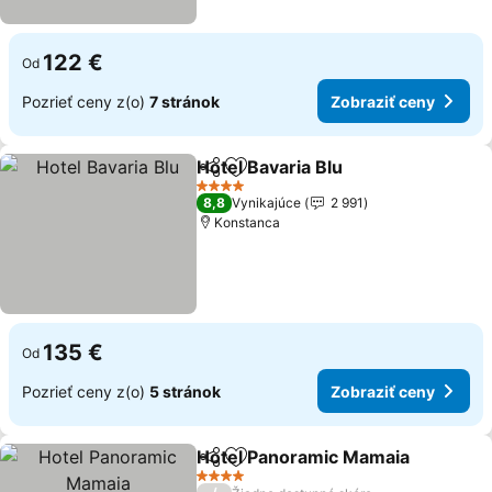
122 €
Od
Pozrieť ceny z(o)
7 stránok
Zobraziť ceny
Hotel Bavaria Blu
Zdieľať
Pridať do obľúbených
Zobraziť 
4 Počet hviezdičiek
8,8
Vynikajúce
2 991
Konstanca
135 €
Od
Pozrieť ceny z(o)
5 stránok
Zobraziť ceny
Hotel Panoramic Mamaia
Zdieľať
Pridať do obľúbených
Z
4 Počet hviezdičiek