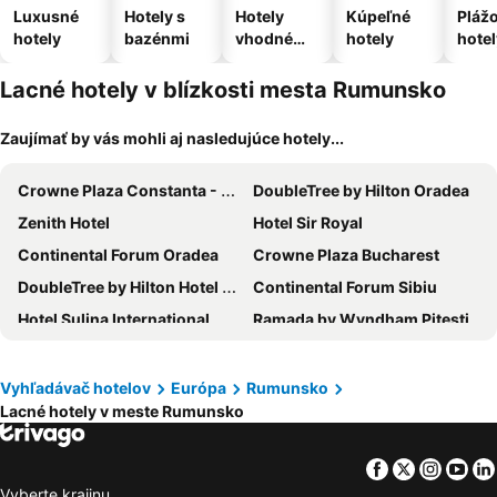
Luxusné
Hotely s
Hotely
Kúpeľné
Pláž
hotely
bazénmi
vhodné
hotely
hotel
pre
domáce
Lacné hotely v blízkosti mesta Rumunsko
zvieratá
Zaujímať by vás mohli aj nasledujúce hotely...
Crowne Plaza Constanta - Mamaia Beach By Ihg
DoubleTree by Hilton Oradea
Zenith Hotel
Hotel Sir Royal
Continental Forum Oradea
Crowne Plaza Bucharest
DoubleTree by Hilton Hotel Sighisoara - Cavaler
Continental Forum Sibiu
Hotel Sulina International
Ramada by Wyndham Pitesti
Hotel Maxim
Hotel Sinaia
Hotel Condor
Splendid Conference & Spa Hotel – Adults Only
Vyhľadávač hotelov
Európa
Rumunsko
Lacné hotely v meste Rumunsko
Carnival City Hotel Oradea
Hilton Garden Inn Bucharest Old Town
Complex Mediteranean Mamaia
STEAUA DE MARE - Olimp Resort
Facebook
Twitter
Insta
Yo
Hotel Parc
Ramada by Wyndham Oradea
Vyberte krajinu