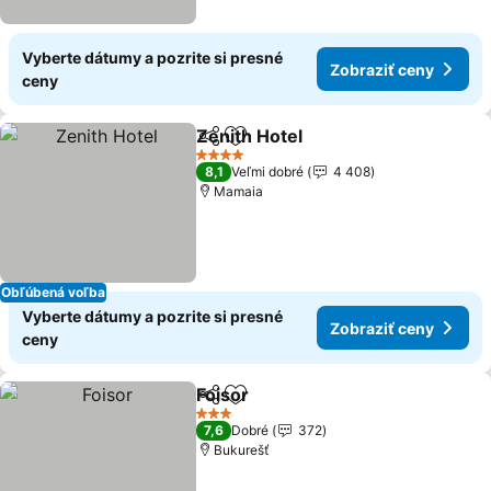
Vyberte dátumy a pozrite si presné
Zobraziť ceny
ceny
Zenith Hotel
Zdieľať
Pridať do obľúbených
Zobraziť ceny
4 Počet hviezdičiek
8,1
Veľmi dobré
4 408
Mamaia
Obľúbená voľba
Vyberte dátumy a pozrite si presné
Zobraziť ceny
ceny
Foisor
Zdieľať
Pridať do obľúbených
Zobraziť ceny
3 Počet hviezdičiek
7,6
Dobré
372
Bukurešť