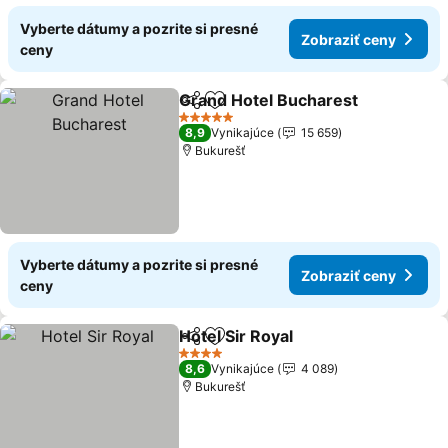
Vyberte dátumy a pozrite si presné
Zobraziť ceny
ceny
Grand Hotel Bucharest
Zdieľať
Pridať do obľúbených
Zob
5 Počet hviezdičiek
8,9
Vynikajúce
15 659
Bukurešť
Vyberte dátumy a pozrite si presné
Zobraziť ceny
ceny
Hotel Sir Royal
Zdieľať
Pridať do obľúbených
Zobraziť ce
4 Počet hviezdičiek
8,6
Vynikajúce
4 089
Bukurešť