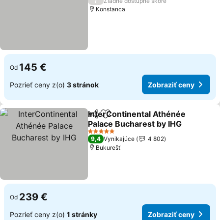
/
Žiadne dostupné skóre
Konstanca
145 €
Od
Pozrieť ceny z(o)
3 stránok
Zobraziť ceny
InterContinental Athénée
Zdieľať
Pridať do obľúbených
Palace Bucharest by IHG
Zobraziť ceny
5 Počet hviezdičiek
9,4
Vynikajúce
4 802
Bukurešť
239 €
Od
Pozrieť ceny z(o)
1 stránky
Zobraziť ceny