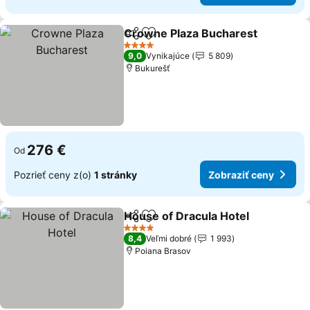
Crowne Plaza Bucharest
Zdieľať
Pridať do obľúbených
Z
4 Počet hviezdičiek
9,0
Vynikajúce
5 809
Bukurešť
276 €
Od
Pozrieť ceny z(o)
1 stránky
Zobraziť ceny
House of Dracula Hotel
Zdieľať
Pridať do obľúbených
Zob
4 Počet hviezdičiek
8,4
Veľmi dobré
1 993
Poiana Brasov