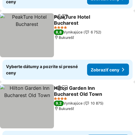
ceny
PeakTure Hotel
Zdieľať
Pridať do obľúbených
Bucharest
Zobraziť ceny
4 Počet hviezdičiek
8,8
Vynikajúce
6 752
Bukurešť
Vyberte dátumy a pozrite si presné
Zobraziť ceny
ceny
Hilton Garden Inn
Zdieľať
Pridať do obľúbených
Bucharest Old Town
Zobraziť ceny
4 Počet hviezdičiek
9,2
Vynikajúce
10 875
Bukurešť