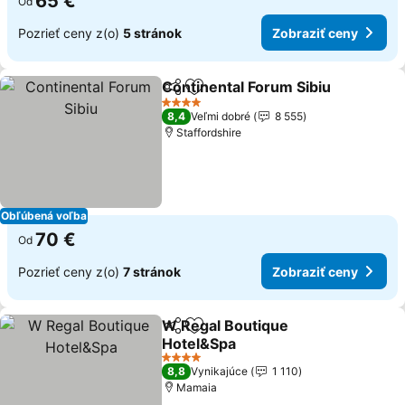
65 €
Od
Pozrieť ceny z(o)
5 stránok
Zobraziť ceny
Continental Forum Sibiu
Zdieľať
Pridať do obľúbených
Zo
4 Počet hviezdičiek
8,4
Veľmi dobré
8 555
Staffordshire
Obľúbená voľba
70 €
Od
Pozrieť ceny z(o)
7 stránok
Zobraziť ceny
W Regal Boutique
Zdieľať
Pridať do obľúbených
Hotel&Spa
Zobraziť ceny
4 Počet hviezdičiek
8,8
Vynikajúce
1 110
Mamaia