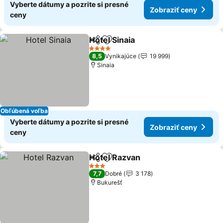
Vyberte dátumy a pozrite si presné
Zobraziť ceny
ceny
Hotel Sinaia
Zdieľať
Pridať do obľúbených
Zobraziť ceny
4 Počet hviezdičiek
8,5
Vynikajúce
19 999
Sinaia
Obľúbená voľba
Vyberte dátumy a pozrite si presné
Zobraziť ceny
ceny
Hotel Razvan
Zdieľať
Pridať do obľúbených
Zobraziť cen
3 Počet hviezdičiek
7,7
Dobré
3 178
Bukurešť