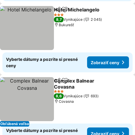
Hotel Michelangelo
Zdieľať
Pridať do obľúbených
Zobraz
3 Počet hviezdičiek
8,7
Vynikajúce
2 045
Bukurešť
Vyberte dátumy a pozrite si presné
Zobraziť ceny
ceny
Complex Balnear
Zdieľať
Pridať do obľúbených
Covasna
Zobraziť ceny
3 Počet hviezdičiek
8,6
Vynikajúce
693
Covasna
Obľúbená voľba
Vyberte dátumy a pozrite si presné
Zobraziť ceny