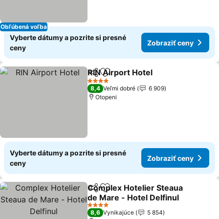
Obľúbená voľba
Vyberte dátumy a pozrite si presné
Zobraziť ceny
ceny
RIN Airport Hotel
Zdieľať
Pridať do obľúbených
Zobraziť 
4 Počet hviezdičiek
8,4
Veľmi dobré
6 909
Otopeni
Vyberte dátumy a pozrite si presné
Zobraziť ceny
ceny
Complex Hotelier Steaua
Zdieľať
Pridať do obľúbených
de Mare - Hotel Delfinul
Zobraziť ceny
4 Počet hviezdičiek
8,6
Vynikajúce
5 854