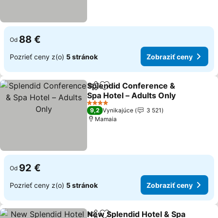
88 €
Od
Pozrieť ceny z(o)
5 stránok
Zobraziť ceny
Splendid Conference &
Zdieľať
Pridať do obľúbených
Spa Hotel – Adults Only
Zobraziť ceny
4 Počet hviezdičiek
9,2
Vynikajúce
3 521
Mamaia
92 €
Od
Pozrieť ceny z(o)
5 stránok
Zobraziť ceny
New Splendid Hotel & Spa