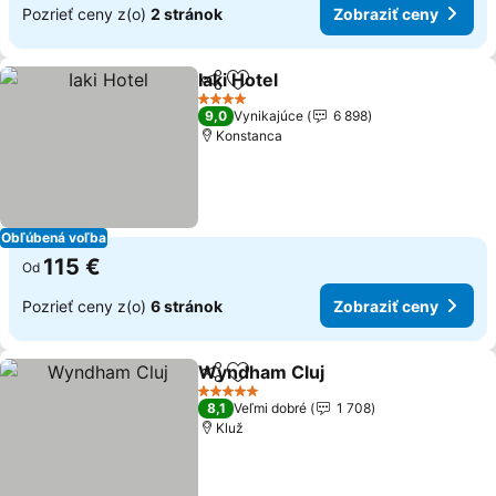
Pozrieť ceny z(o)
2 stránok
Zobraziť ceny
Iaki Hotel
Zdieľať
Pridať do obľúbených
Zobraziť ceny
4 Počet hviezdičiek
9,0
Vynikajúce
6 898
Konstanca
Obľúbená voľba
115 €
Od
Pozrieť ceny z(o)
6 stránok
Zobraziť ceny
Wyndham Cluj
Zdieľať
Pridať do obľúbených
Zobraziť ce
5 Počet hviezdičiek
8,1
Veľmi dobré
1 708
Kluž