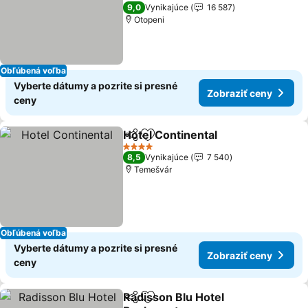
Zobraziť ceny
4 Počet hviezdičiek
9,0
Vynikajúce
16 587
Otopeni
Obľúbená voľba
Vyberte dátumy a pozrite si presné
Zobraziť ceny
ceny
Hotel Continental
Zdieľať
Pridať do obľúbených
Zobraziť
4 Počet hviezdičiek
8,5
Vynikajúce
7 540
Temešvár
Obľúbená voľba
Vyberte dátumy a pozrite si presné
Zobraziť ceny
ceny
Radisson Blu Hotel
Zdieľať
Pridať do obľúbených