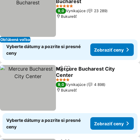
Bucharest
Zobraziť ceny
5 Počet hviezdičiek
9,0
Vynikajúce
23 289
Bukurešť
Obľúbená voľba
Vyberte dátumy a pozrite si presné
Zobraziť ceny
ceny
Mercure Bucharest City
Zdieľať
Pridať do obľúbených
Center
Zobraziť ceny
4 Počet hviezdičiek
9,0
Vynikajúce
4 898
Bukurešť
Vyberte dátumy a pozrite si presné
Zobraziť ceny
ceny