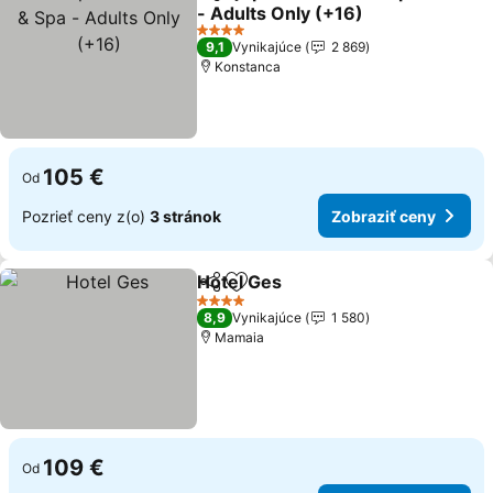
Zdieľať
Pridať do obľúbených
- Adults Only (+16)
Zobraziť ceny
4 Počet hviezdičiek
9,1
Vynikajúce
2 869
Konstanca
105 €
Od
Pozrieť ceny z(o)
3 stránok
Zobraziť ceny
Hotel Ges
Zdieľať
Pridať do obľúbených
Zobraziť ceny
4 Počet hviezdičiek
8,9
Vynikajúce
1 580
Mamaia
109 €
Od