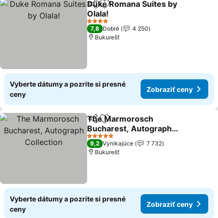
Duke Romana Suites by
Zdieľať
Pridať do obľúbených
Olala!
Zobraziť ceny
4 Počet hviezdičiek
7,8
Dobré
4 250
Bukurešť
Vyberte dátumy a pozrite si presné
Zobraziť ceny
ceny
The Marmorosch
Zdieľať
Pridať do obľúbených
Bucharest, Autograph
Collection
Zobraziť ceny
5 Počet hviezdičiek
9,2
Vynikajúce
7 732
Bukurešť
Vyberte dátumy a pozrite si presné
Zobraziť ceny
ceny