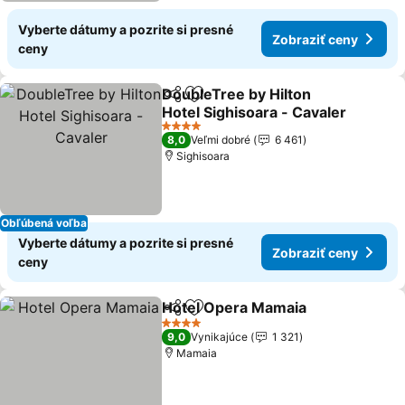
Vyberte dátumy a pozrite si presné
Zobraziť ceny
ceny
DoubleTree by Hilton
Zdieľať
Pridať do obľúbených
Hotel Sighisoara - Cavaler
Zobraziť ceny
4 Počet hviezdičiek
8,0
Veľmi dobré
6 461
Sighisoara
Obľúbená voľba
Vyberte dátumy a pozrite si presné
Zobraziť ceny
ceny
Hotel Opera Mamaia
Zdieľať
Pridať do obľúbených
Zobra
4 Počet hviezdičiek
9,0
Vynikajúce
1 321
Mamaia