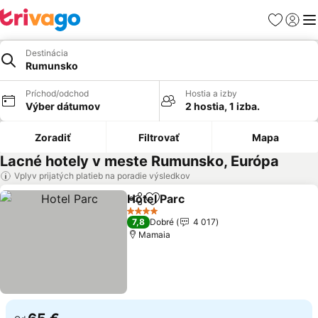
Obľúbené
Prihlási
Me
Destinácia
Rumunsko
Príchod/odchod
Hostia a izby
Výber dátumov
2 hostia, 1 izba.
Zoradiť
Filtrovať
Mapa
Lacné hotely v meste Rumunsko, Európa
Vplyv prijatých platieb na poradie výsledkov
Hotel Parc
Zdieľať
Pridať do obľúbených
Zobraziť ceny
4 Počet hviezdičiek
7,8
Dobré
4 017
Mamaia