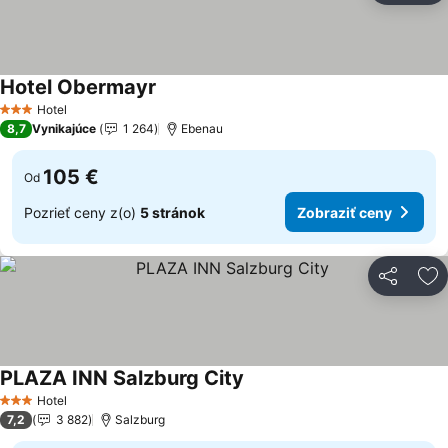
Hotel Obermayr
Hotel
3 Počet hviezdičiek
8,7
Vynikajúce
1 264
Ebenau
105 €
Od
Pozrieť ceny z(o)
5 stránok
Zobraziť ceny
Zdieľať
Pr
PLAZA INN Salzburg City
Hotel
3 Počet hviezdičiek
7,2
3 882
Salzburg