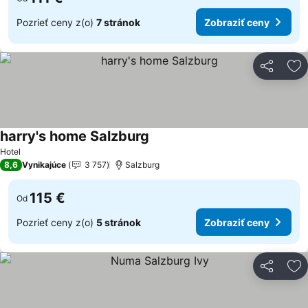
Pozrieť ceny z(o)
7 stránok
Zobraziť ceny
Zdieľať
Pr
harry's home Salzburg
Hotel
8,6
Vynikajúce
3 757
Salzburg
115 €
Od
Pozrieť ceny z(o)
5 stránok
Zobraziť ceny
Zdieľať
Pr