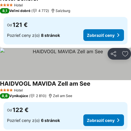
Hotel
4 Počet hviezdičiek
8,1
Veľmi dobré
4 772
Salzburg
121 €
Od
Pozrieť ceny z(o)
8 stránok
Zobraziť ceny
Zdieľať
Pr
HAIDVOGL MAVIDA Zell am See
Hotel
4 Počet hviezdičiek
8,8
Vynikajúce
2 810
Zell am See
122 €
Od
Pozrieť ceny z(o)
6 stránok
Zobraziť ceny