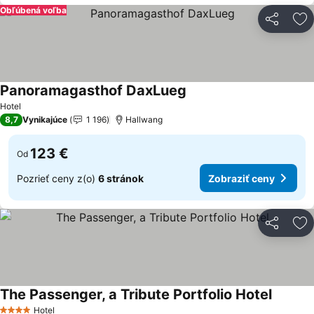
Obľúbená voľba
Zdieľať
Pr
Panoramagasthof DaxLueg
Hotel
8,7
Vynikajúce
1 196
Hallwang
123 €
Od
Pozrieť ceny z(o)
6 stránok
Zobraziť ceny
Zdieľať
Pr
The Passenger, a Tribute Portfolio Hotel
Hotel