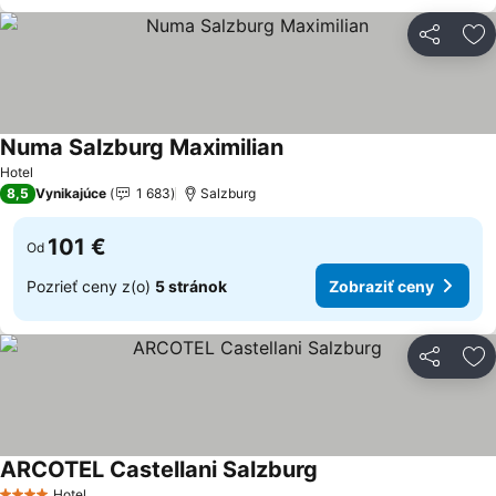
Zdieľať
Pr
Numa Salzburg Maximilian
Hotel
8,5
Vynikajúce
1 683
Salzburg
101 €
Od
Pozrieť ceny z(o)
5 stránok
Zobraziť ceny
Zdieľať
Pr
ARCOTEL Castellani Salzburg
Hotel