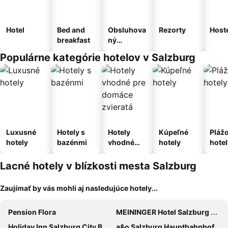
Hotel
Bed and
Obsluhova
Rezorty
Host
breakfast
ný
apartmán
Populárne kategórie hotelov v Salzburg
Luxusné
Hotely s
Hotely
Kúpeľné
Pláž
hotely
bazénmi
vhodné
hotely
hotel
pre
domáce
Lacné hotely v blízkosti mesta Salzburg
zvieratá
Zaujímať by vás mohli aj nasledujúce hotely...
Pension Flora
MEININGER Hotel Salzburg City Center
Holiday Inn Salzburg City By Ihg
a&o Salzburg Hauptbahnhof