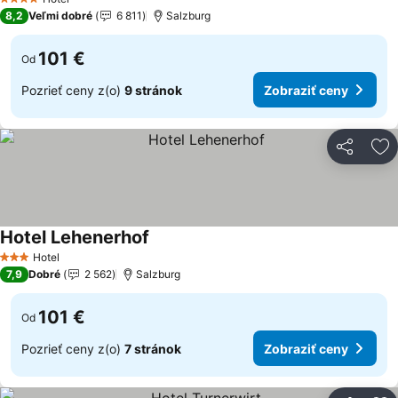
4 Počet hviezdičiek
8,2
Veľmi dobré
6 811
Salzburg
101 €
Od
Pozrieť ceny z(o)
9 stránok
Zobraziť ceny
Zdieľať
Pr
Hotel Lehenerhof
Hotel
3 Počet hviezdičiek
7,9
Dobré
2 562
Salzburg
101 €
Od
Pozrieť ceny z(o)
7 stránok
Zobraziť ceny