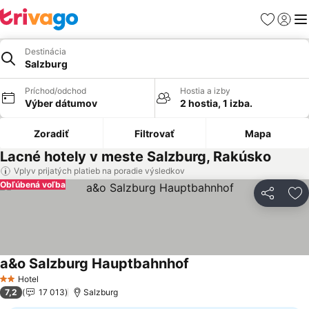
Obľúbené
Prihlási
Me
Destinácia
Salzburg
Príchod/odchod
Hostia a izby
Výber dátumov
2 hostia, 1 izba.
Zoradiť
Filtrovať
Mapa
Lacné hotely v meste Salzburg, Rakúsko
Vplyv prijatých platieb na poradie výsledkov
Obľúbená voľba
Zdieľať
Pr
a&o Salzburg Hauptbahnhof
Hotel
2 Počet hviezdičiek
7,2
17 013
Salzburg