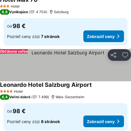
Hotel
3 Počet hviezdičiek
8,8
Vynikajúce
4 704
Salzburg
98 €
Od
Pozrieť ceny z(o)
7 stránok
Zobraziť ceny
Obľúbená voľba
Zdieľať
Pr
Leonardo Hotel Salzburg Airport
Hotel
4 Počet hviezdičiek
8,4
Veľmi dobré
7 499
Wals-Siezenheim
98 €
Od
Pozrieť ceny z(o)
8 stránok
Zobraziť ceny