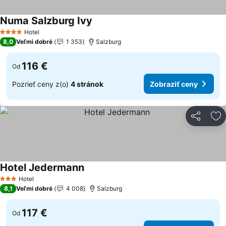
Numa Salzburg Ivy
Hotel
4 Počet hviezdičiek
8,0
Veľmi dobré
1 353
Salzburg
116 €
Od
Pozrieť ceny z(o)
4 stránok
Zobraziť ceny
Zdieľať
Pr
Hotel Jedermann
Hotel
3 Počet hviezdičiek
8,1
Veľmi dobré
4 008
Salzburg
117 €
Od