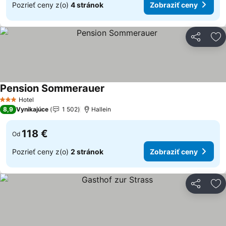
Pozrieť ceny z(o)
4 stránok
Zobraziť ceny
Zdieľať
Pr
Pension Sommerauer
Hotel
3 Počet hviezdičiek
8,9
Vynikajúce
1 502
Hallein
118 €
Od
Pozrieť ceny z(o)
2 stránok
Zobraziť ceny
Zdieľať
Pr