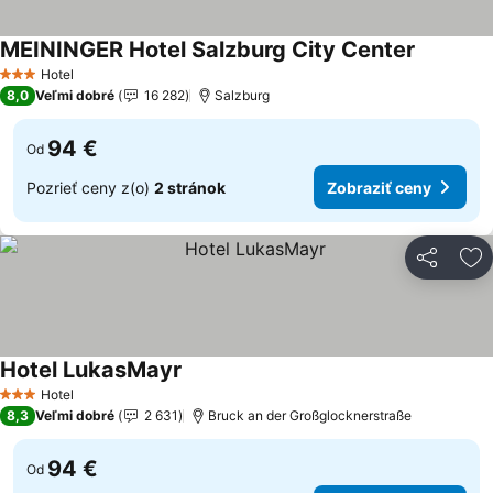
MEININGER Hotel Salzburg City Center
Hotel
3 Počet hviezdičiek
8,0
Veľmi dobré
16 282
Salzburg
94 €
Od
Pozrieť ceny z(o)
2 stránok
Zobraziť ceny
Zdieľať
Pr
Hotel LukasMayr
Hotel
3 Počet hviezdičiek
8,3
Veľmi dobré
2 631
Bruck an der Großglocknerstraße
94 €
Od