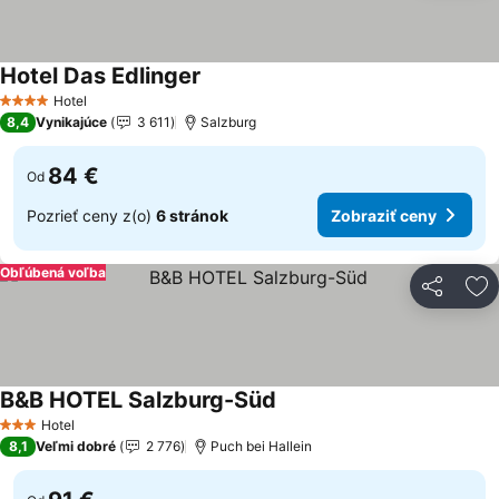
Hotel Das Edlinger
Hotel
4 Počet hviezdičiek
8,4
Vynikajúce
3 611
Salzburg
84 €
Od
Pozrieť ceny z(o)
6 stránok
Zobraziť ceny
Obľúbená voľba
Zdieľať
Pr
B&B HOTEL Salzburg-Süd
Hotel
3 Počet hviezdičiek
8,1
Veľmi dobré
2 776
Puch bei Hallein