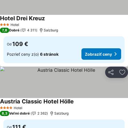
Hotel Drei Kreuz
Hotel
3 Počet hviezdičiek
7,8
Dobré
4 311
Salzburg
109 €
Od
Pozrieť ceny z(o)
6 stránok
Zobraziť ceny
Zdieľať
Pr
Austria Classic Hotel Hölle
Hotel
4 Počet hviezdičiek
8,3
Veľmi dobré
2 362
Salzburg
111 €
Od