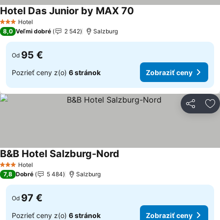
Hotel Das Junior by MAX 70
Hotel
3 Počet hviezdičiek
8,0
Veľmi dobré
2 542
Salzburg
95 €
Od
Pozrieť ceny z(o)
6 stránok
Zobraziť ceny
Zdieľať
Pr
B&B Hotel Salzburg-Nord
Hotel
3 Počet hviezdičiek
7,8
Dobré
5 484
Salzburg
97 €
Od
Pozrieť ceny z(o)
6 stránok
Zobraziť ceny