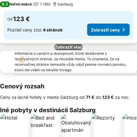
4 Počet hviezdičiek
8,3
Veľmi dobré
1 190
Salzburg
123 €
Od
Pozrieť ceny z(o)
4 stránok
Zobraziť ceny
Zobraziť viac
Informácie o cenách a dostupnosti, ktoré dostávame z
rezervačných stránok, sa neustále menia. To znamená, že na
rezervačnej stránke nemusíte vždy nájsť presne rovnakú ponuku,
ktorú ste videli na lokalite trivago.
Cenový rozsah
Ceny za lacné hotely v meste Salzburg od
‎71 €
do
‎123 €
za noc.
Iné pobyty v destinácii Salzburg