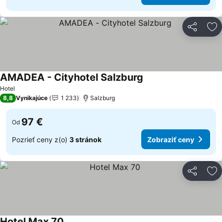
Zdieľať
Pr
AMADEA - Cityhotel Salzburg
Hotel
8,8
Vynikajúce
1 233
Salzburg
97 €
Od
Pozrieť ceny z(o)
3 stránok
Zobraziť ceny
Zdieľať
Pr
Hotel Max 70