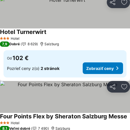
Zdieľať
Pr
Hotel Turnerwirt
Hotel
3 Počet hviezdičiek
7,9
Dobré
8 629
Salzburg
102 €
Od
Pozrieť ceny z(o)
2 stránok
Zobraziť ceny
Zdieľať
Pr
Four Points Flex by Sheraton Salzburg Messe
Hotel
3 Počet hviezdičiek
8,1
Veľmi dobré
7 490
Salzburg