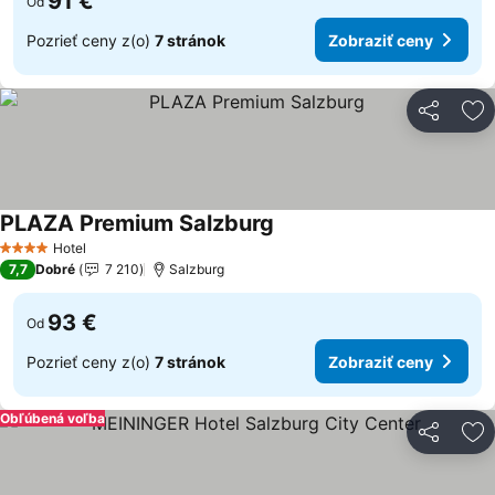
91 €
Od
Pozrieť ceny z(o)
7 stránok
Zobraziť ceny
Zdieľať
Pr
PLAZA Premium Salzburg
Hotel
4 Počet hviezdičiek
7,7
Dobré
7 210
Salzburg
93 €
Od
Pozrieť ceny z(o)
7 stránok
Zobraziť ceny
Obľúbená voľba
Zdieľať
Pr