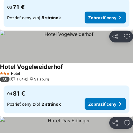
71 €
Od
Pozrieť ceny z(o)
8 stránok
Zobraziť ceny
Zdieľať
Pr
Hotel Vogelweiderhof
Hotel
3 Počet hviezdičiek
7,0
1 644
Salzburg
81 €
Od
Pozrieť ceny z(o)
2 stránok
Zobraziť ceny
Zdieľať
Pr