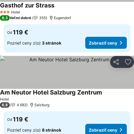
Gasthof zur Strass
Hotel
3 Počet hviezdičiek
8,3
Veľmi dobré
355
Eugendorf
119 €
Od
Pozrieť ceny z(o)
3 stránok
Zobraziť ceny
Zdieľať
Pr
Am Neutor Hotel Salzburg Zentrum
Hotel
6,8
4 682
Salzburg
119 €
Od
Pozrieť ceny z(o)
8 stránok
Zobraziť ceny