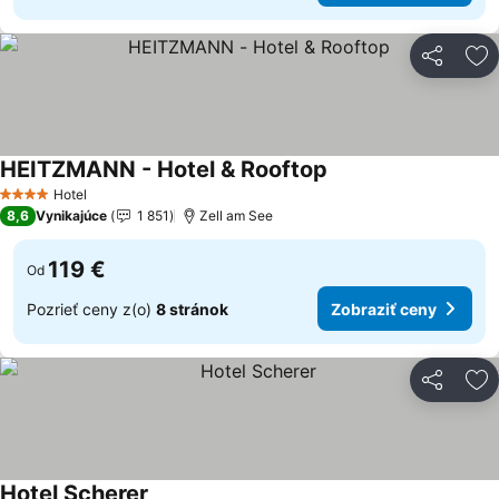
Zdieľať
Pr
HEITZMANN - Hotel & Rooftop
Hotel
4 Počet hviezdičiek
8,6
Vynikajúce
1 851
Zell am See
119 €
Od
Pozrieť ceny z(o)
8 stránok
Zobraziť ceny
Zdieľať
Pr
Hotel Scherer