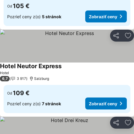
105 €
Od
Pozrieť ceny z(o)
5 stránok
Zobraziť ceny
Zdieľať
Pr
Hotel Neutor Express
Hotel
6,7
3 917
Salzburg
109 €
Od
Pozrieť ceny z(o)
7 stránok
Zobraziť ceny
Zdieľať
Pr