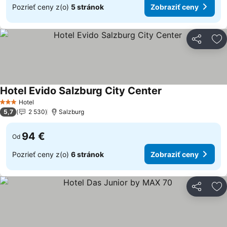
Pozrieť ceny z(o)
5 stránok
Zobraziť ceny
Zdieľať
Pr
Hotel Evido Salzburg City Center
Hotel
3 Počet hviezdičiek
5,7
2 530
Salzburg
94 €
Od
Pozrieť ceny z(o)
6 stránok
Zobraziť ceny
Zdieľať
Pr