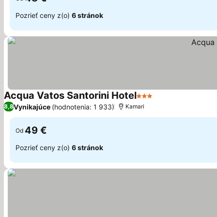
Pozrieť ceny z(o)
6 stránok
Acqua Vatos Santorini Hotel
3 Počet hviezdičiek
Zobraziť ceny
Vynikajúce
(hodnotenia: 1 933)
8,8
Kamari
49 €
Od
Pozrieť ceny z(o)
6 stránok