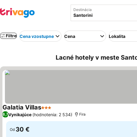
Destinácia
Filtre
Cena vzostupne
Cena
Lokalita
Lacné hotely v meste Santo
Galatia Villas
3 Počet hviezdičiek
Zobraziť ceny
Vynikajúce
(hodnotenia: 2 534)
8,7
Fira
30 €
Od