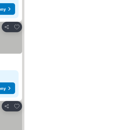
eny
Pridať do obľúbených
Zdieľať
eny
Pridať do obľúbených
Zdieľať