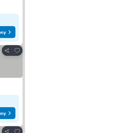
eny
Pridať do obľúbených
Zdieľať
eny
Pridať do obľúbených