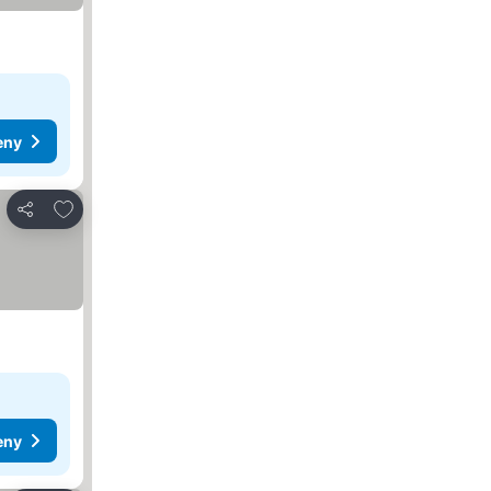
eny
Pridať do obľúbených
Zdieľať
eny