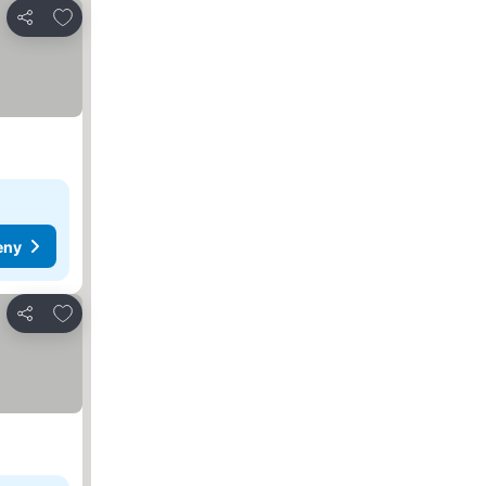
Pridať do obľúbených
Zdieľať
eny
Pridať do obľúbených
Zdieľať