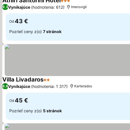
Athiri Santorini Hotel
3 Počet hviezdičiek
Zobraziť ceny
Vynikajúce
(hodnotenia: 612)
9,3
Imerovigli
43 €
Od
Pozrieť ceny z(o)
7 stránok
Villa Livadaros
2 Počet hviezdičiek
Zobraziť ceny
Vynikajúce
(hodnotenia: 1 317)
8,6
Karterados
45 €
Od
Pozrieť ceny z(o)
5 stránok