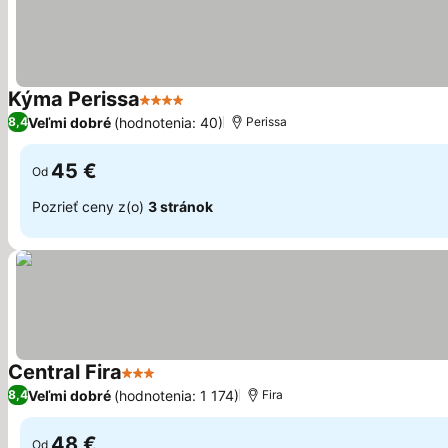
Kýma Perissa
4 Počet hviezdičiek
Zobraziť ceny
Veľmi dobré
(hodnotenia: 40)
8,4
Perissa
45 €
Od
Pozrieť ceny z(o)
3 stránok
Central Fira
3 Počet hviezdičiek
Zobraziť ceny
Veľmi dobré
(hodnotenia: 1 174)
8,4
Fira
48 €
Od