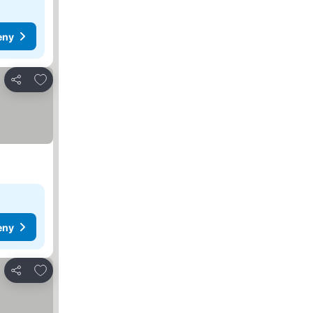
eny
Pridať do obľúbených
Zdieľať
eny
Pridať do obľúbených
Zdieľať