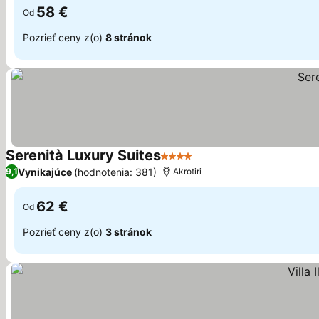
58 €
Od
Pozrieť ceny z(o)
8 stránok
Serenità Luxury Suites
4 Počet hviezdičiek
Zobraziť ceny
Vynikajúce
(hodnotenia: 381)
9,1
Akrotiri
62 €
Od
Pozrieť ceny z(o)
3 stránok