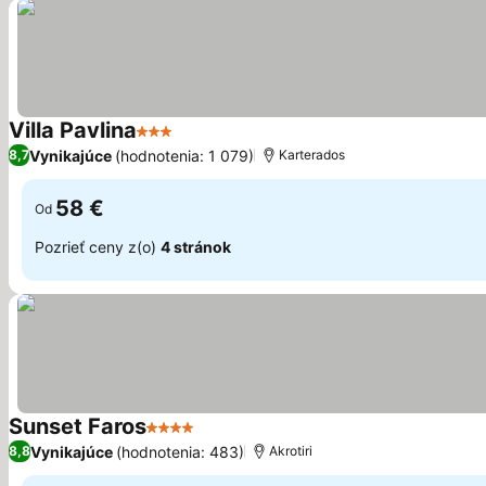
Villa Pavlina
3 Počet hviezdičiek
Zobraziť ceny
Vynikajúce
(hodnotenia: 1 079)
8,7
Karterados
58 €
Od
Pozrieť ceny z(o)
4 stránok
Sunset Faros
4 Počet hviezdičiek
Zobraziť ceny
Vynikajúce
(hodnotenia: 483)
8,8
Akrotiri