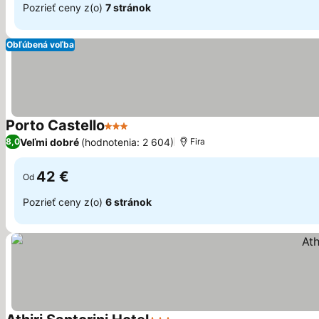
Pozrieť ceny z(o)
7 stránok
Obľúbená voľba
Porto Castello
3 Počet hviezdičiek
Zobraziť ceny
Veľmi dobré
(hodnotenia: 2 604)
8,0
Fira
42 €
Od
Pozrieť ceny z(o)
6 stránok