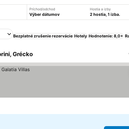
Príchod/odchod
Hostia a izby
Výber dátumov
2 hostia, 1 izba.
Bezplatné zrušenie rezervácie
Hotely
Hodnotenie: 8,0+
R
rini, Grécko