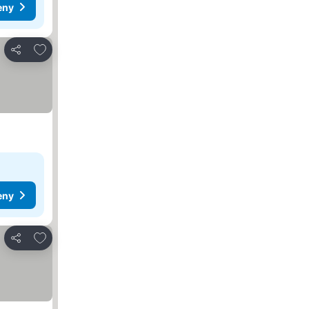
eny
Pridať do obľúbených
Zdieľať
eny
Pridať do obľúbených
Zdieľať