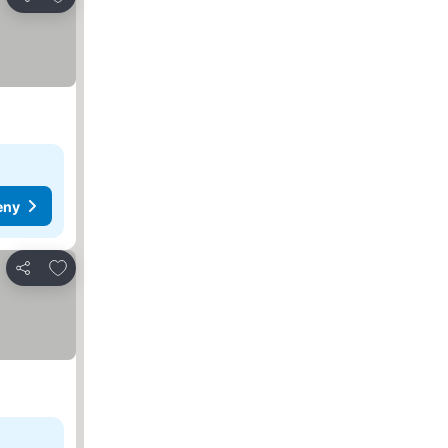
Zdieľať
eny
Pridať do obľúbených
Zdieľať