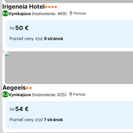
Irigeneia Hotel
4 Počet hviezdičiek
Zobraziť ceny
Vynikajúce
(hodnotenia: 469)
9,0
Perissa
50 €
Od
Pozrieť ceny z(o)
9 stránok
Aegeeis
2 Počet hviezdičiek
Zobraziť ceny
Vynikajúce
(hodnotenia: 625)
9,2
Perissa
54 €
Od
Pozrieť ceny z(o)
7 stránok