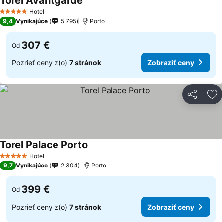
Torel Avantgarde
Hotel
5 Počet hviezdičiek
9,4
Vynikajúce
5 795
Porto
307 €
Od
Pozrieť ceny z(o)
7 stránok
Zobraziť ceny
Zdieľať
Pr
Torel Palace Porto
Hotel
5 Počet hviezdičiek
9,7
Vynikajúce
2 304
Porto
399 €
Od
Pozrieť ceny z(o)
7 stránok
Zobraziť ceny