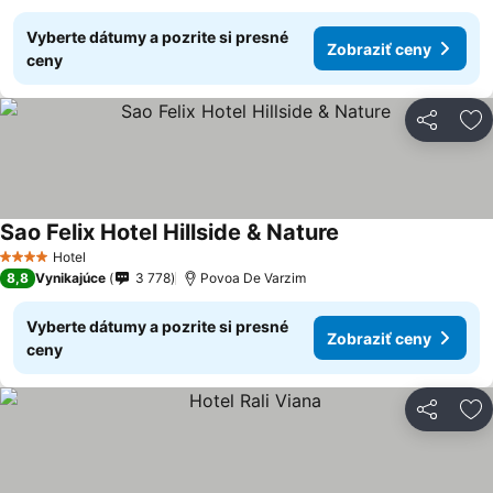
Vyberte dátumy a pozrite si presné
Zobraziť ceny
ceny
Zdieľať
Pr
Sao Felix Hotel Hillside & Nature
Hotel
4 Počet hviezdičiek
8,8
Vynikajúce
3 778
Povoa De Varzim
Vyberte dátumy a pozrite si presné
Zobraziť ceny
ceny
Zdieľať
Pr