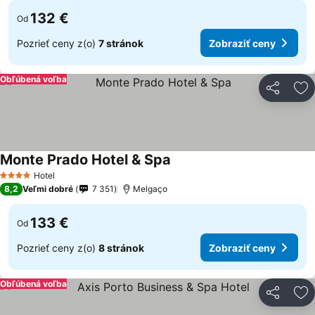
132 €
Od
Pozrieť ceny z(o)
7 stránok
Zobraziť ceny
Obľúbená voľba
Zdieľať
Pr
Monte Prado Hotel & Spa
Hotel
4 Počet hviezdičiek
8,2
Veľmi dobré
7 351
Melgaço
133 €
Od
Pozrieť ceny z(o)
8 stránok
Zobraziť ceny
Obľúbená voľba
Zdieľať
Pr