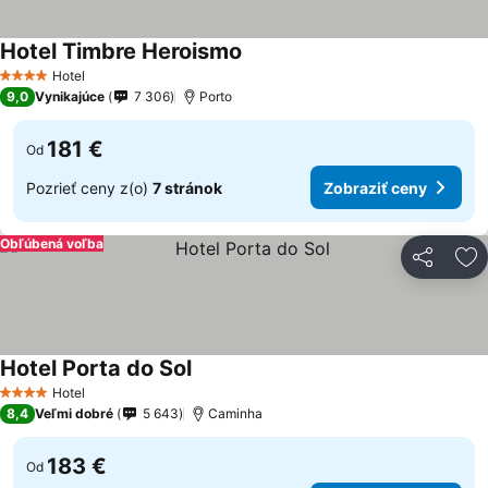
Hotel Timbre Heroismo
Hotel
4 Počet hviezdičiek
9,0
Vynikajúce
7 306
Porto
181 €
Od
Pozrieť ceny z(o)
7 stránok
Zobraziť ceny
Obľúbená voľba
Zdieľať
Pr
Hotel Porta do Sol
Hotel
4 Počet hviezdičiek
8,4
Veľmi dobré
5 643
Caminha
183 €
Od