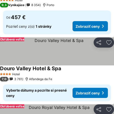
Hotel
5 Počet hviezdičiek
9,3
Vynikajúce
8 354
Porto
457 €
Od
Pozrieť ceny z(o)
1 stránky
Zobraziť ceny
Obľúbená voľba
Zdieľať
Pr
Douro Valley Hotel & Spa
Hotel
4 Počet hviezdičiek
7,0
3 761
Alfandega da Fe
Vyberte dátumy a pozrite si presné
Zobraziť ceny
ceny
Obľúbená voľba
Zdieľať
Pr