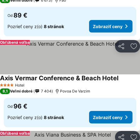
8,4
Veľmi dobré
6 673
Fâo
89 €
Od
Pozrieť ceny z(o)
8 stránok
Zobraziť ceny
Obľúbená voľba
Zdieľať
Pr
Axis Vermar Conference & Beach Hotel
Hotel
4 Počet hviezdičiek
8,1
Veľmi dobré
7 404
Povoa De Varzim
96 €
Od
Pozrieť ceny z(o)
8 stránok
Zobraziť ceny
Obľúbená voľba