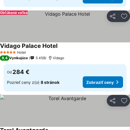
Obľúbená voľba
Zdieľať
Pr
Vidago Palace Hotel
Hotel
5 Počet hviezdičiek
9,4
Vynikajúce
5 458
Vidago
284 €
Od
Pozrieť ceny z(o)
8 stránok
Zobraziť ceny
Zdieľať
Pr