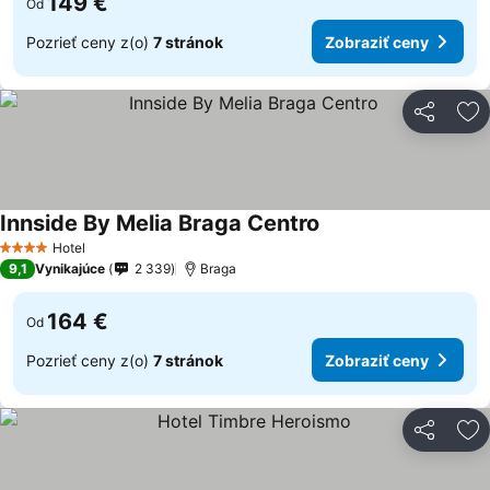
149 €
Od
Pozrieť ceny z(o)
7 stránok
Zobraziť ceny
Zdieľať
Pr
Innside By Melia Braga Centro
Hotel
4 Počet hviezdičiek
9,1
Vynikajúce
2 339
Braga
164 €
Od
Pozrieť ceny z(o)
7 stránok
Zobraziť ceny
Zdieľať
Pr