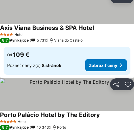
Zdieľať
Pr
Axis Viana Business & SPA Hotel
Hotel
4 Počet hviezdičiek
8,7
Vynikajúce
5 731
Viana do Castelo
109 €
Od
Pozrieť ceny z(o)
8 stránok
Zobraziť ceny
Zdieľať
Pr
Porto Palácio Hotel by The Editory
Hotel
5 Počet hviezdičiek
8,7
Vynikajúce
10 343
Porto