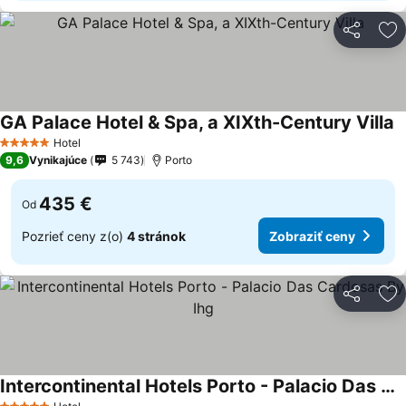
Zdieľať
Pr
GA Palace Hotel & Spa, a XIXth-Century Villa
Hotel
5 Počet hviezdičiek
9,6
Vynikajúce
5 743
Porto
435 €
Od
Pozrieť ceny z(o)
4 stránok
Zobraziť ceny
Zdieľať
Pr
Intercontinental Hotels Porto - Palacio Das Cardosas By Ihg