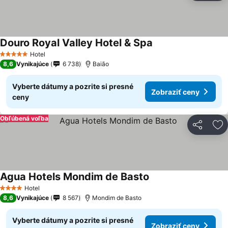
Douro Royal Valley Hotel & Spa
Hotel
5 Počet hviezdičiek
8,6
Vynikajúce
6 738
Baião
Vyberte dátumy a pozrite si presné
Zobraziť ceny
ceny
Obľúbená voľba
Zdieľať
Pr
Agua Hotels Mondim de Basto
Hotel
4 Počet hviezdičiek
8,6
Vynikajúce
8 567
Mondim de Basto
Vyberte dátumy a pozrite si presné
Zobraziť ceny