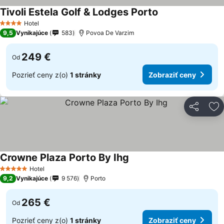
Tivoli Estela Golf & Lodges Porto
Hotel
4 Počet hviezdičiek
9,5
Vynikajúce
583
Povoa De Varzim
249 €
Od
Pozrieť ceny z(o)
1 stránky
Zobraziť ceny
Zdieľať
Pr
Crowne Plaza Porto By Ihg
Hotel
5 Počet hviezdičiek
9,2
Vynikajúce
9 576
Porto
265 €
Od
Pozrieť ceny z(o)
1 stránky
Zobraziť ceny