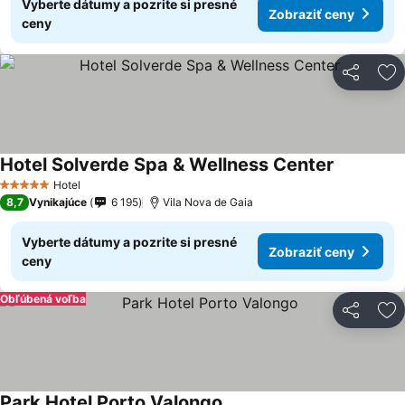
Vyberte dátumy a pozrite si presné
Zobraziť ceny
ceny
Zdieľať
Pr
Hotel Solverde Spa & Wellness Center
Hotel
5 Počet hviezdičiek
8,7
Vynikajúce
6 195
Vila Nova de Gaia
Vyberte dátumy a pozrite si presné
Zobraziť ceny
ceny
Obľúbená voľba
Zdieľať
Pr
Park Hotel Porto Valongo