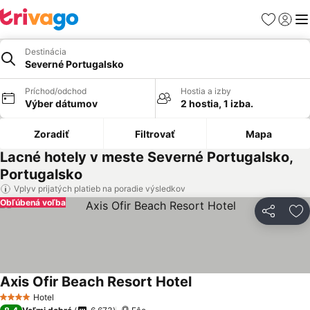
Obľúbené
Prihlási
Me
Destinácia
Severné Portugalsko
Príchod/odchod
Hostia a izby
Výber dátumov
2 hostia, 1 izba.
Zoradiť
Filtrovať
Mapa
Lacné hotely v meste Severné Portugalsko,
Portugalsko
Vplyv prijatých platieb na poradie výsledkov
Obľúbená voľba
Zdieľať
Pr
Axis Ofir Beach Resort Hotel
Hotel
4 Počet hviezdičiek