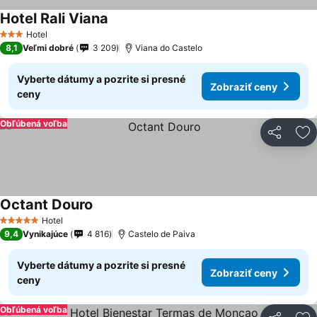
Hotel Rali Viana
Hotel
3 Počet hviezdičiek
8,1
Veľmi dobré
3 209
Viana do Castelo
Vyberte dátumy a pozrite si presné
Zobraziť ceny
ceny
Obľúbená voľba
Zdieľať
Pr
Octant Douro
Hotel
5 Počet hviezdičiek
9,4
Vynikajúce
4 816
Castelo de Paiva
Vyberte dátumy a pozrite si presné
Zobraziť ceny
ceny
Obľúbená voľba