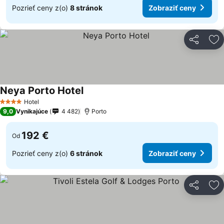
Pozrieť ceny z(o)
8 stránok
Zobraziť ceny
Zdieľať
Pr
Neya Porto Hotel
Hotel
4 Počet hviezdičiek
9,0
Vynikajúce
4 482
Porto
192 €
Od
Pozrieť ceny z(o)
6 stránok
Zobraziť ceny
Zdieľať
Pr