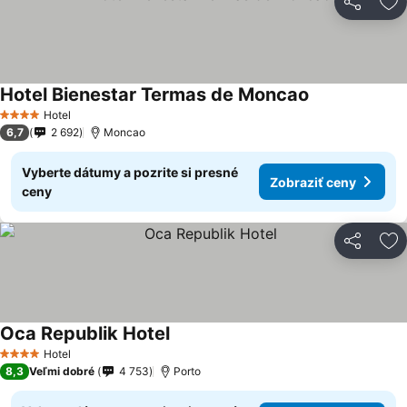
Zdieľať
Pr
Hotel Bienestar Termas de Moncao
Hotel
4 Počet hviezdičiek
6,7
2 692
Moncao
Vyberte dátumy a pozrite si presné
Zobraziť ceny
ceny
Zdieľať
Pr
Oca Republik Hotel
Hotel
4 Počet hviezdičiek
8,3
Veľmi dobré
4 753
Porto