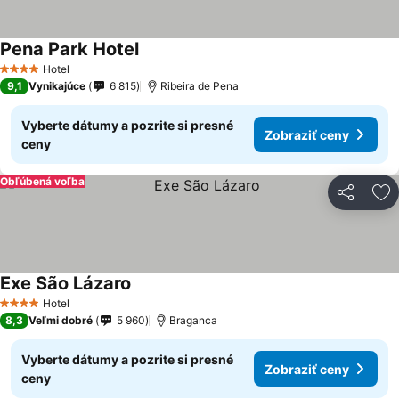
Pena Park Hotel
Hotel
4 Počet hviezdičiek
9,1
Vynikajúce
6 815
Ribeira de Pena
Vyberte dátumy a pozrite si presné
Zobraziť ceny
ceny
Obľúbená voľba
Zdieľať
Pr
Exe São Lázaro
Hotel
4 Počet hviezdičiek
8,3
Veľmi dobré
5 960
Braganca
Vyberte dátumy a pozrite si presné
Zobraziť ceny
ceny