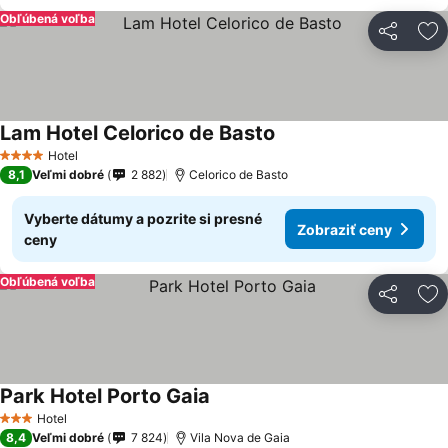
Obľúbená voľba
Zdieľať
Pr
Lam Hotel Celorico de Basto
Hotel
4 Počet hviezdičiek
8,1
Veľmi dobré
2 882
Celorico de Basto
Vyberte dátumy a pozrite si presné
Zobraziť ceny
ceny
Obľúbená voľba
Zdieľať
Pr
Park Hotel Porto Gaia
Hotel
3 Počet hviezdičiek
8,4
Veľmi dobré
7 824
Vila Nova de Gaia