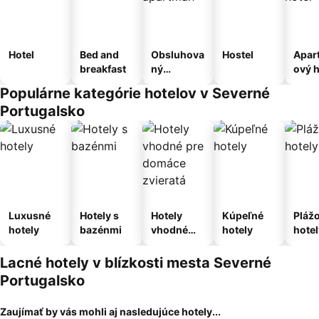
Hotel
Bed and
Obsluhova
Hostel
Apar
breakfast
ný
ový h
apartmán
Populárne kategórie hotelov v Severné
Portugalsko
Luxusné
Hotely s
Hotely
Kúpeľné
Pláž
hotely
bazénmi
vhodné
hotely
hotel
pre
domáce
Lacné hotely v blízkosti mesta Severné
zvieratá
Portugalsko
Zaujímať by vás mohli aj nasledujúce hotely...