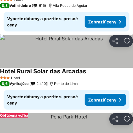
4 Počet hviezdičiek
8,3
Veľmi dobré
615
Vila Pouca de Aguiar
Vyberte dátumy a pozrite si presné
Zobraziť ceny
ceny
Zdieľať
Pr
Hotel Rural Solar das Arcadas
Hotel
3 Počet hviezdičiek
8,6
Vynikajúce
2 410
Ponte de Lima
Vyberte dátumy a pozrite si presné
Zobraziť ceny
ceny
Obľúbená voľba
Zdieľať
Pr