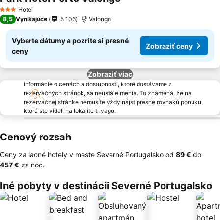
Hotel
3 Počet hviezdičiek
8,5
Vynikajúce
5 106
Valongo
Vyberte dátumy a pozrite si presné
Zobraziť ceny
ceny
Zobraziť viac
Informácie o cenách a dostupnosti, ktoré dostávame z
rezervačných stránok, sa neustále menia. To znamená, že na
rezervačnej stránke nemusíte vždy nájsť presne rovnakú ponuku,
ktorú ste videli na lokalite trivago.
Cenový rozsah
Ceny za lacné hotely v meste Severné Portugalsko od
‎89 €
do
‎457 €
za noc.
Iné pobyty v destinácii Severné Portugalsko