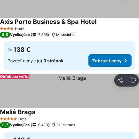
Axis Porto Business & Spa Hotel
Hotel
4 Počet hviezdičiek
8,5
Vynikajúce
7 568
Matosinhos
138 €
Od
Pozrieť ceny z(o)
3 stránok
Zobraziť ceny
Obľúbená voľba
Zdieľať
Pr
Meliá Braga
Hotel
5 Počet hviezdičiek
8,7
Vynikajúce
8 410
Guimaraes