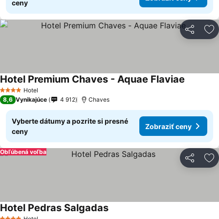
ceny
Zdieľať
Pr
Hotel Premium Chaves - Aquae Flaviae
Hotel
4 Počet hviezdičiek
8,6
Vynikajúce
4 912
Chaves
Vyberte dátumy a pozrite si presné
Zobraziť ceny
ceny
Obľúbená voľba
Zdieľať
Pr
Hotel Pedras Salgadas
Hotel