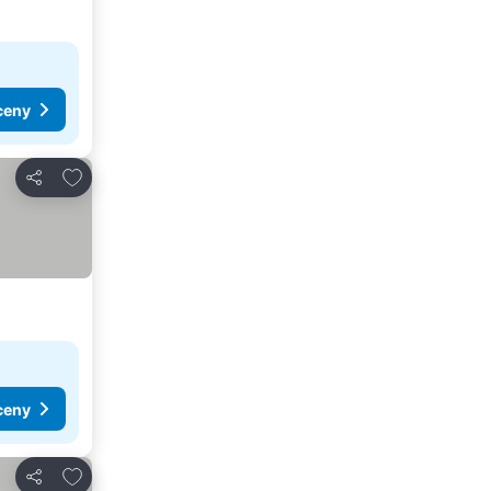
ceny
Pridať do obľúbených
Zdieľať
ceny
Pridať do obľúbených
Zdieľať