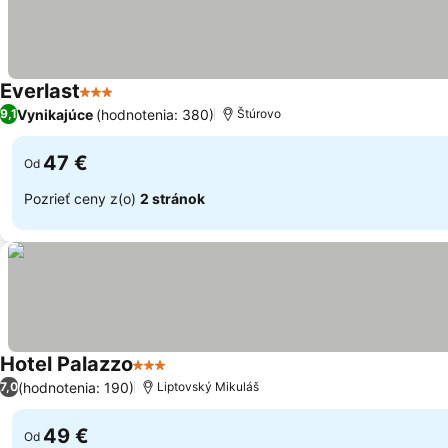
Everlast
3 Počet hviezdičiek
Vynikajúce
(hodnotenia: 380)
9,1
Štúrovo
47 €
Od
Pozrieť ceny z(o)
2 stránok
Hotel Palazzo
3 Počet hviezdičiek
(hodnotenia: 190)
7,0
Liptovský Mikuláš
49 €
Od