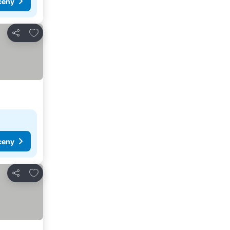
ceny
Pridať do obľúbených
Zdieľať
ceny
Pridať do obľúbených
Zdieľať