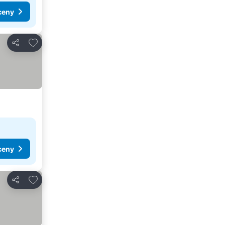
ceny
Pridať do obľúbených
Zdieľať
ceny
Pridať do obľúbených
Zdieľať