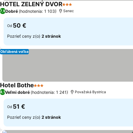
HOTEL ZELENÝ DVOR
3 Počet hviezdičiek
Dobré
(hodnotenia: 1 103)
7,9
Senec
50 €
Od
Pozrieť ceny z(o)
2 stránok
Obľúbená voľba
Hotel Bothe
3 Počet hviezdičiek
Veľmi dobré
(hodnotenia: 1 241)
8,1
Považská Bystrica
51 €
Od
Pozrieť ceny z(o)
2 stránok