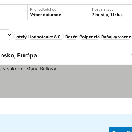
Príchod/odchod
Hostia a izby
Výber dátumov
2 hostia, 1 izba.
Hotely
Hodnotenie: 8,0+
Bazén
Polpenzia
Raňajky v cene
ensko, Európa
zdičiek