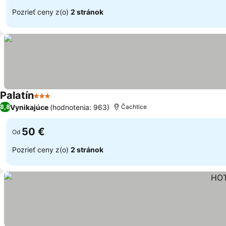
Pozrieť ceny z(o)
2 stránok
Palatín
3 Počet hviezdičiek
Vynikajúce
(hodnotenia: 963)
8,8
Čachtice
50 €
Od
Pozrieť ceny z(o)
2 stránok