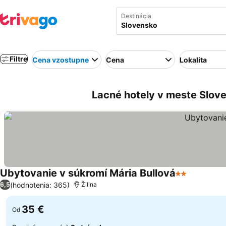
Destinácia
Filtre
Cena vzostupne
Cena
Lokalita
Lacné hotely v meste Slov
Ubytovanie v súkromí Mária Bullová
2 Počet hvie
(hodnotenia: 365)
6,5
Žilina
35 €
Od