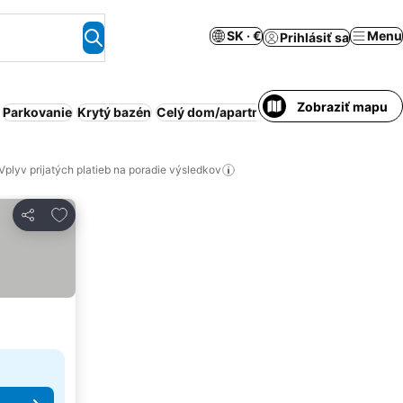
SK · €
Menu
Prihlásiť sa
Zobraziť mapu
Parkovanie
Krytý bazén
Celý dom/apartmán
Obsluhovaný apar
Vplyv prijatých platieb na poradie výsledkov
Pridať do obľúbených
Zdieľať