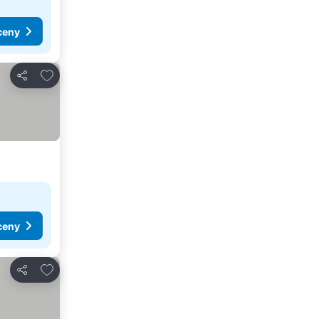
ceny
Pridať do obľúbených
Zdieľať
ceny
Pridať do obľúbených
Zdieľať