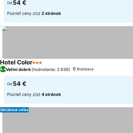
54 €
Od
Pozrieť ceny z(o)
2 stránok
Hotel Color
3 Počet hviezdičiek
Veľmi dobré
(hodnotenia: 2 636)
8,4
Bratislava
54 €
Od
Pozrieť ceny z(o)
4 stránok
Obľúbená voľba