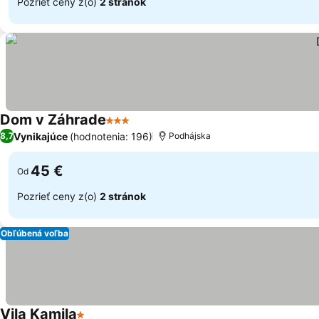
Pozrieť ceny z(o)
2 stránok
Dom v Záhrade
3 Počet hviezdičiek
Vynikajúce
(hodnotenia: 196)
8,7
Podhájska
45 €
Od
Pozrieť ceny z(o)
2 stránok
Obľúbená voľba
Vila Kamila