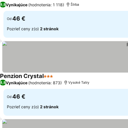
1 Počet hviezdičiek
Vynikajúce
(hodnotenia: 1 118)
9,8
Štrba
46 €
Od
Pozrieť ceny z(o)
2 stránok
Penzion Crystal
3 Počet hviezdičiek
Vynikajúce
(hodnotenia: 873)
8,8
Vysoké Tatry
46 €
Od
Pozrieť ceny z(o)
2 stránok