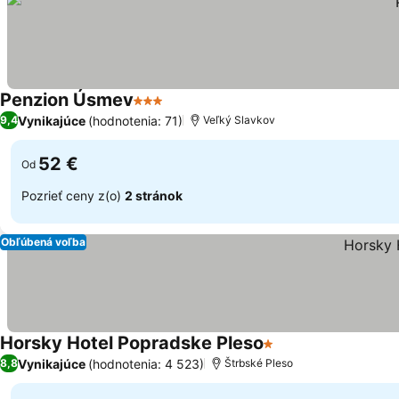
Penzion Úsmev
3 Počet hviezdičiek
Vynikajúce
(hodnotenia: 71)
9,4
Veľký Slavkov
52 €
Od
Pozrieť ceny z(o)
2 stránok
Obľúbená voľba
Horsky Hotel Popradske Pleso
1 Počet hviezdičiek
Vynikajúce
(hodnotenia: 4 523)
8,8
Štrbské Pleso