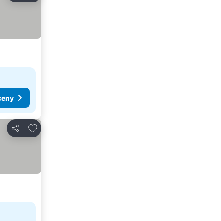
ceny
Pridať do obľúbených
Zdieľať