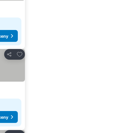
ceny
Pridať do obľúbených
Zdieľať
ceny