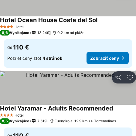
Hotel Ocean House Costa del Sol
Hotel
4 Počet hviezdičiek
8,6
Vynikajúce
13 249
0.2 km od pláže
110 €
Od
Pozrieť ceny z(o)
4 stránok
Zobraziť ceny
Zdieľať
Pr
Hotel Yaramar - Adults Recommended
Hotel
4 Počet hviezdičiek
8,5
Vynikajúce
7 519
Fuengirola, 12.9 km >> Torremolinos
110 €
Od