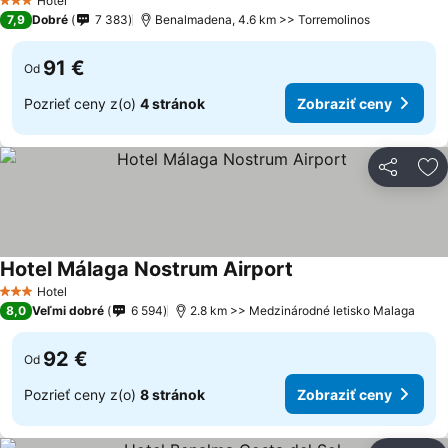
Hotel
3 Počet hviezdičiek
7,9
Dobré
7 383
Benalmadena, 4.6 km >> Torremolinos
91 €
Od
Pozrieť ceny z(o)
4 stránok
Zobraziť ceny
Zdieľať
Pr
Hotel Málaga Nostrum Airport
Hotel
3 Počet hviezdičiek
8,0
Veľmi dobré
6 594
2.8 km >> Medzinárodné letisko Malaga
92 €
Od
Pozrieť ceny z(o)
8 stránok
Zobraziť ceny