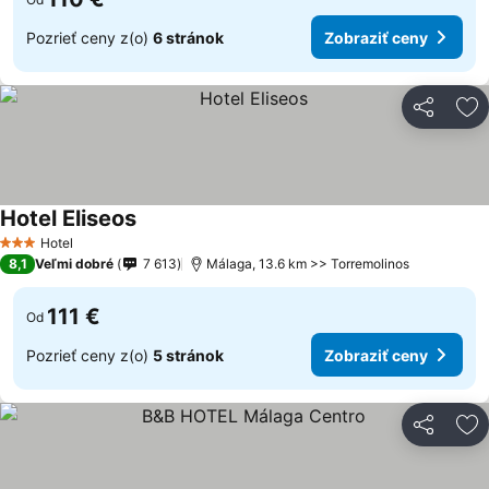
Pozrieť ceny z(o)
6 stránok
Zobraziť ceny
Zdieľať
Pr
Hotel Eliseos
Hotel
3 Počet hviezdičiek
8,1
Veľmi dobré
7 613
Málaga, 13.6 km >> Torremolinos
111 €
Od
Pozrieť ceny z(o)
5 stránok
Zobraziť ceny
Zdieľať
Pr