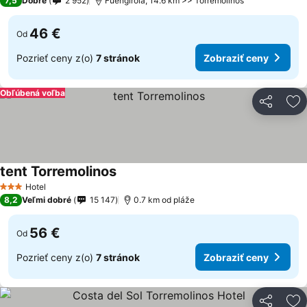
7,5
Dobré
2 952
Fuengirola, 14.6 km >> Torremolinos
46 €
Od
Pozrieť ceny z(o)
7 stránok
Zobraziť ceny
Obľúbená voľba
Zdieľať
Pr
tent Torremolinos
Hotel
3 Počet hviezdičiek
8,2
Veľmi dobré
15 147
0.7 km od pláže
56 €
Od
Pozrieť ceny z(o)
7 stránok
Zobraziť ceny