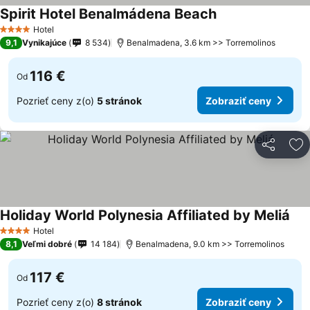
Spirit Hotel Benalmádena Beach
Hotel
4 Počet hviezdičiek
9,1
Vynikajúce
8 534
Benalmadena, 3.6 km >> Torremolinos
116 €
Od
Pozrieť ceny z(o)
5 stránok
Zobraziť ceny
Zdieľať
Pr
Holiday World Polynesia Affiliated by Meliá
Hotel
4 Počet hviezdičiek
8,1
Veľmi dobré
14 184
Benalmadena, 9.0 km >> Torremolinos
117 €
Od
Pozrieť ceny z(o)
8 stránok
Zobraziť ceny