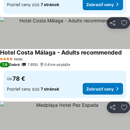
Pozrieť ceny z(o)
7 stránok
Zobraziť ceny
Zdieľať
Pr
Hotel Costa Málaga - Adults recommended
Hotel
4 Počet hviezdičiek
7,9
Dobré
7 655
0.6 km od pláže
78 €
Od
Pozrieť ceny z(o)
7 stránok
Zobraziť ceny
Zdieľať
Pr