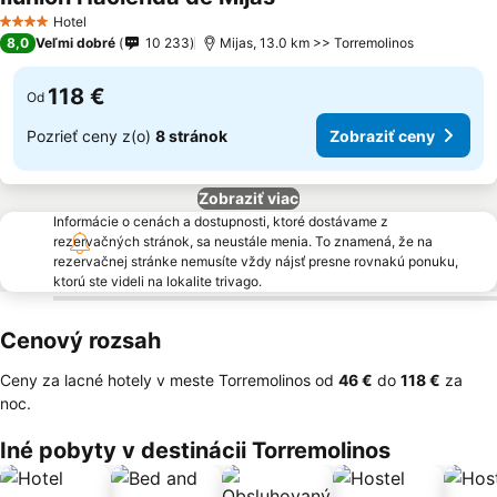
Hotel
4 Počet hviezdičiek
8,0
Veľmi dobré
10 233
Mijas, 13.0 km >> Torremolinos
118 €
Od
Pozrieť ceny z(o)
8 stránok
Zobraziť ceny
Zobraziť viac
Informácie o cenách a dostupnosti, ktoré dostávame z
rezervačných stránok, sa neustále menia. To znamená, že na
rezervačnej stránke nemusíte vždy nájsť presne rovnakú ponuku,
ktorú ste videli na lokalite trivago.
Cenový rozsah
Ceny za lacné hotely v meste Torremolinos od
‎46 €
do
‎118 €
za
noc.
Iné pobyty v destinácii Torremolinos