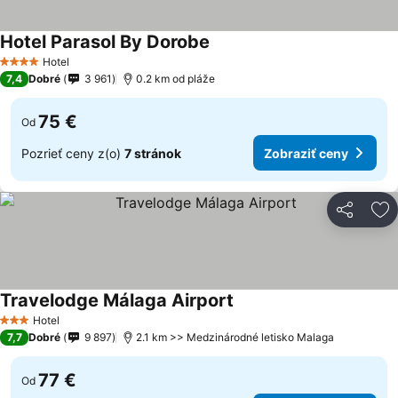
Hotel Parasol By Dorobe
Hotel
4 Počet hviezdičiek
7,4
Dobré
3 961
0.2 km od pláže
75 €
Od
Pozrieť ceny z(o)
7 stránok
Zobraziť ceny
Zdieľať
Pr
Travelodge Málaga Airport
Hotel
3 Počet hviezdičiek
7,7
Dobré
9 897
2.1 km >> Medzinárodné letisko Malaga
77 €
Od