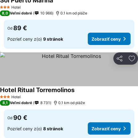
Sol Puerto Marina
Hotel
3 Počet hviezdičiek
8,0
Veľmi dobré
10 966
0.1 km od pláže
89 €
Od
Pozrieť ceny z(o)
9 stránok
Zobraziť ceny
Zdieľať
Pr
Hotel Ritual Torremolinos
Hotel
3 Počet hviezdičiek
8,1
Veľmi dobré
8 731
0.1 km od pláže
90 €
Od
Pozrieť ceny z(o)
8 stránok
Zobraziť ceny