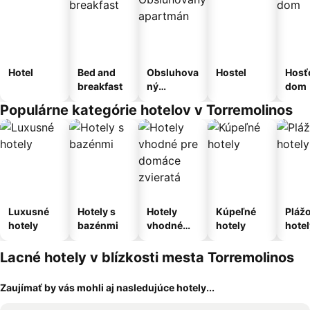
Hotel
Bed and
Obsluhova
Hostel
Hosť
breakfast
ný
dom
apartmán
Populárne kategórie hotelov v Torremolinos
Luxusné
Hotely s
Hotely
Kúpeľné
Pláž
hotely
bazénmi
vhodné
hotely
hotel
pre
domáce
Lacné hotely v blízkosti mesta Torremolinos
zvieratá
Zaujímať by vás mohli aj nasledujúce hotely...