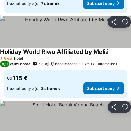
Pozrieť ceny z(o)
7 stránok
Zobraziť ceny
Zdieľať
Pr
Holiday World Riwo Affiliated by Meliá
Hotel
4 Počet hviezdičiek
8,0
Veľmi dobré
5 818
Benalmadena, 9.1 km >> Torremolinos
115 €
Od
Pozrieť ceny z(o)
8 stránok
Zobraziť ceny
Zdieľať
Pr