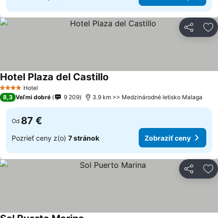
Zdieľať
Pr
Hotel Plaza del Castillo
Hotel
4 Počet hviezdičiek
8,3
Veľmi dobré
9 209
3.9 km >> Medzinárodné letisko Malaga
87 €
Od
Pozrieť ceny z(o)
7 stránok
Zobraziť ceny
Zdieľať
Pr