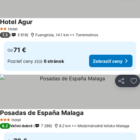
Hotel Agur
Hotel
2 Počet hviezdičiek
7,3
5 619
Fuengirola, 14.1 km >> Torremolinos
71 €
Od
Pozrieť ceny z(o)
6 stránok
Zobraziť ceny
Zdieľať
Pr
Posadas de España Malaga
Hotel
3 Počet hviezdičiek
8,2
Veľmi dobré
7 286
8.2 km >> Medzinárodné letisko Malaga