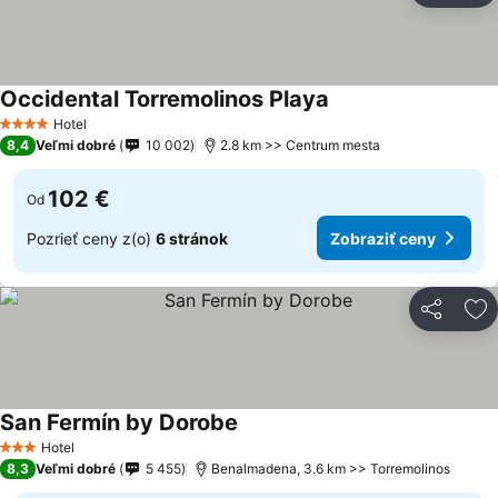
Occidental Torremolinos Playa
Hotel
4 Počet hviezdičiek
8,4
Veľmi dobré
10 002
2.8 km >> Centrum mesta
102 €
Od
Pozrieť ceny z(o)
6 stránok
Zobraziť ceny
Zdieľať
Pr
San Fermín by Dorobe
Hotel
3 Počet hviezdičiek
8,3
Veľmi dobré
5 455
Benalmadena, 3.6 km >> Torremolinos