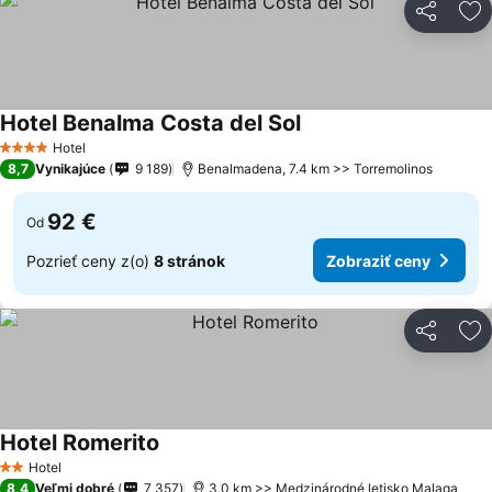
Zdieľať
Pr
Hotel Benalma Costa del Sol
Hotel
4 Počet hviezdičiek
8,7
Vynikajúce
9 189
Benalmadena, 7.4 km >> Torremolinos
92 €
Od
Pozrieť ceny z(o)
8 stránok
Zobraziť ceny
Zdieľať
Pr
Hotel Romerito
Hotel
2 Počet hviezdičiek
8,4
Veľmi dobré
7 357
3.0 km >> Medzinárodné letisko Malaga