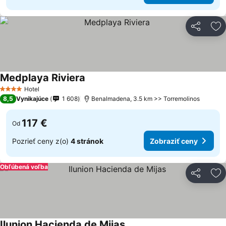
Zdieľať
Pr
Medplaya Riviera
Hotel
4 Počet hviezdičiek
8,5
Vynikajúce
1 608
Benalmadena, 3.5 km >> Torremolinos
117 €
Od
Pozrieť ceny z(o)
4 stránok
Zobraziť ceny
Obľúbená voľba
Zdieľať
Pr
Ilunion Hacienda de Mijas