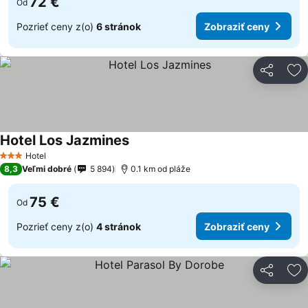
72 €
Od
Pozrieť ceny z(o)
6 stránok
Zobraziť ceny
Zdieľať
Pr
Hotel Los Jazmines
Hotel
3 Počet hviezdičiek
8,3
Veľmi dobré
5 894
0.1 km od pláže
75 €
Od
Pozrieť ceny z(o)
4 stránok
Zobraziť ceny
Zdieľať
Pr