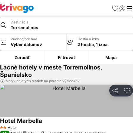
Obľúbené
Prihlási
Me
Destinácia
Torremolinos
Príchod/odchod
Hostia a izby
Výber dátumov
2 hostia, 1 izba.
Zoradiť
Filtrovať
Mapa
Lacné hotely v meste Torremolinos,
Španielsko
Vplyv prijatých platieb na poradie výsledkov
Zdieľať
Pr
Hotel Marbella
Hotel
2 Počet hviezdičiek