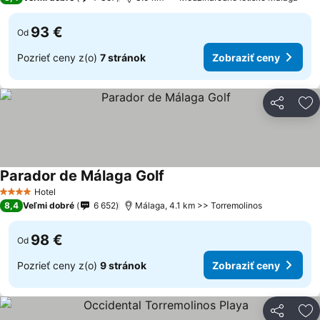
93 €
Od
Pozrieť ceny z(o)
7 stránok
Zobraziť ceny
Zdieľať
Pr
Parador de Málaga Golf
Hotel
4 Počet hviezdičiek
8,4
Veľmi dobré
6 652
Málaga, 4.1 km >> Torremolinos
98 €
Od
Pozrieť ceny z(o)
9 stránok
Zobraziť ceny
Zdieľať
Pr