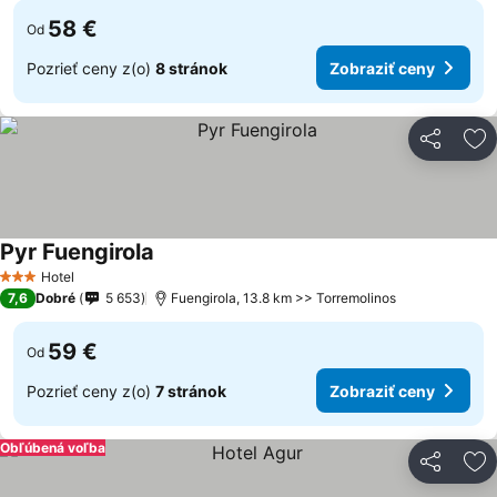
58 €
Od
Pozrieť ceny z(o)
8 stránok
Zobraziť ceny
Zdieľať
Pr
Pyr Fuengirola
Hotel
3 Počet hviezdičiek
7,6
Dobré
5 653
Fuengirola, 13.8 km >> Torremolinos
59 €
Od
Pozrieť ceny z(o)
7 stránok
Zobraziť ceny
Obľúbená voľba
Zdieľať
Pr