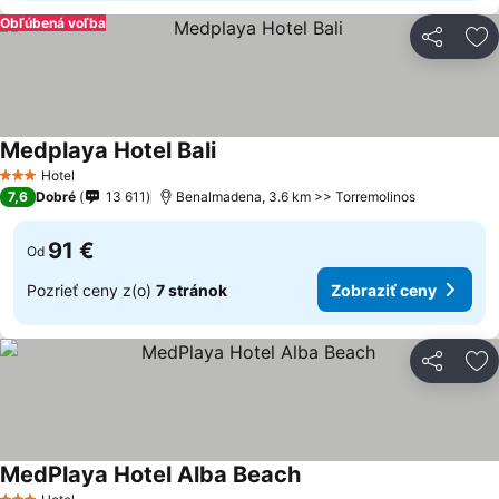
Obľúbená voľba
Zdieľať
Pr
Medplaya Hotel Bali
Hotel
3 Počet hviezdičiek
7,6
Dobré
13 611
Benalmadena, 3.6 km >> Torremolinos
91 €
Od
Pozrieť ceny z(o)
7 stránok
Zobraziť ceny
Zdieľať
Pr
MedPlaya Hotel Alba Beach