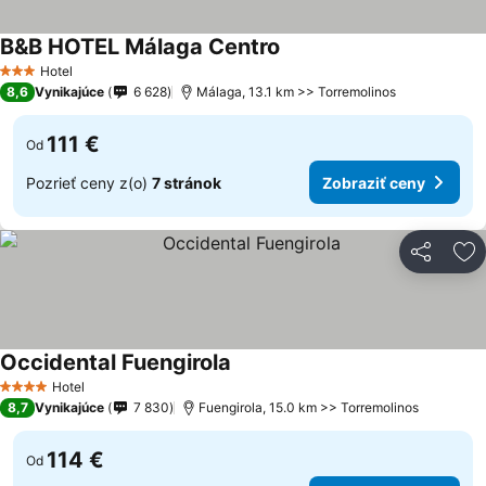
B&B HOTEL Málaga Centro
Hotel
3 Počet hviezdičiek
8,6
Vynikajúce
6 628
Málaga, 13.1 km >> Torremolinos
111 €
Od
Pozrieť ceny z(o)
7 stránok
Zobraziť ceny
Zdieľať
Pr
Occidental Fuengirola
Hotel
4 Počet hviezdičiek
8,7
Vynikajúce
7 830
Fuengirola, 15.0 km >> Torremolinos
114 €
Od