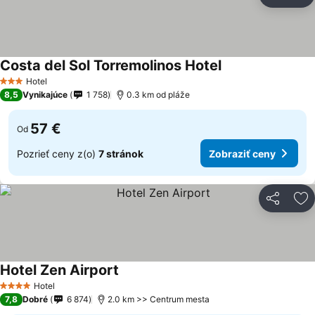
Zdieľať
Pr
Costa del Sol Torremolinos Hotel
Hotel
3 Počet hviezdičiek
8,5
Vynikajúce
1 758
0.3 km od pláže
57 €
Od
Pozrieť ceny z(o)
7 stránok
Zobraziť ceny
Zdieľať
Pr
Hotel Zen Airport
Hotel
4 Počet hviezdičiek
7,8
Dobré
6 874
2.0 km >> Centrum mesta