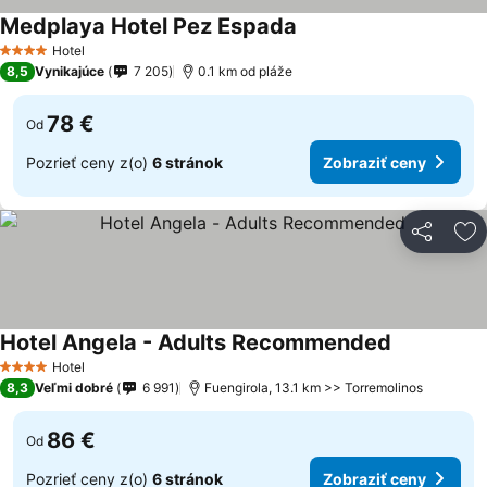
Medplaya Hotel Pez Espada
Hotel
4 Počet hviezdičiek
8,5
Vynikajúce
7 205
0.1 km od pláže
78 €
Od
Pozrieť ceny z(o)
6 stránok
Zobraziť ceny
Zdieľať
Pr
Hotel Angela - Adults Recommended
Hotel
4 Počet hviezdičiek
8,3
Veľmi dobré
6 991
Fuengirola, 13.1 km >> Torremolinos
86 €
Od
Pozrieť ceny z(o)
6 stránok
Zobraziť ceny