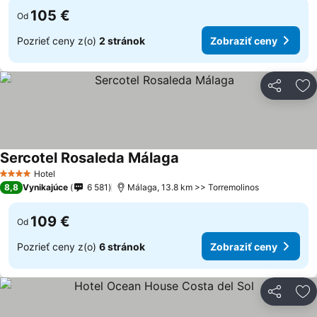
105 €
Od
Pozrieť ceny z(o)
2 stránok
Zobraziť ceny
Zdieľať
Pr
Sercotel Rosaleda Málaga
Hotel
4 Počet hviezdičiek
8,8
Vynikajúce
6 581
Málaga, 13.8 km >> Torremolinos
109 €
Od
Pozrieť ceny z(o)
6 stránok
Zobraziť ceny
Zdieľať
Pr