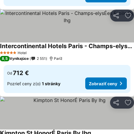
Zdieľať
Pr
Intercontinental Hotels Paris - Champs-elysÉes Etoile By Ihg
Hotel
5 Počet hviezdičiek
8,5
Vynikajúce
2 551
Paríž
712 €
Od
Pozrieť ceny z(o)
1 stránky
Zobraziť ceny
Zdieľať
Pr
Kimpton St HonorÉ Paris By Ihg