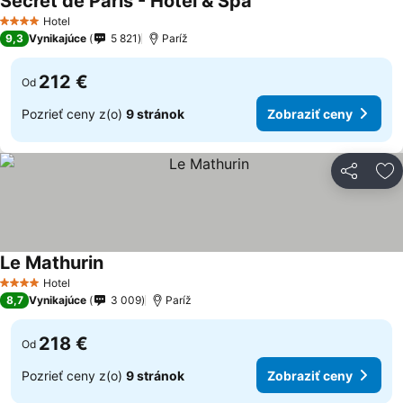
Secret de Paris - Hotel & Spa
Hotel
4 Počet hviezdičiek
9,3
Vynikajúce
5 821
Paríž
212 €
Od
Pozrieť ceny z(o)
9 stránok
Zobraziť ceny
Zdieľať
Pr
Le Mathurin
Hotel
4 Počet hviezdičiek
8,7
Vynikajúce
3 009
Paríž
218 €
Od
Pozrieť ceny z(o)
9 stránok
Zobraziť ceny