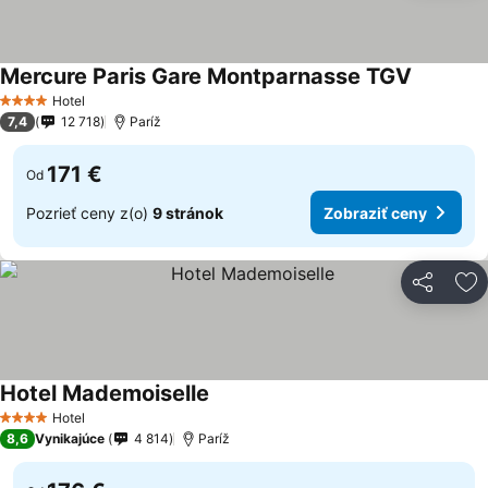
Mercure Paris Gare Montparnasse TGV
Hotel
4 Počet hviezdičiek
7,4
12 718
Paríž
171 €
Od
Pozrieť ceny z(o)
9 stránok
Zobraziť ceny
Zdieľať
Pr
Hotel Mademoiselle
Hotel
4 Počet hviezdičiek
8,6
Vynikajúce
4 814
Paríž