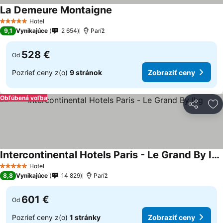
La Demeure Montaigne
Hotel
5 Počet hviezdičiek
9,1
Vynikajúce
2 654
Paríž
528 €
Od
Pozrieť ceny z(o)
9 stránok
Zobraziť ceny
Obľúbená voľba
Zdieľať
Pr
Intercontinental Hotels Paris - Le Grand By Ihg
Hotel
5 Počet hviezdičiek
8,8
Vynikajúce
14 829
Paríž
601 €
Od
Pozrieť ceny z(o)
1 stránky
Zobraziť ceny