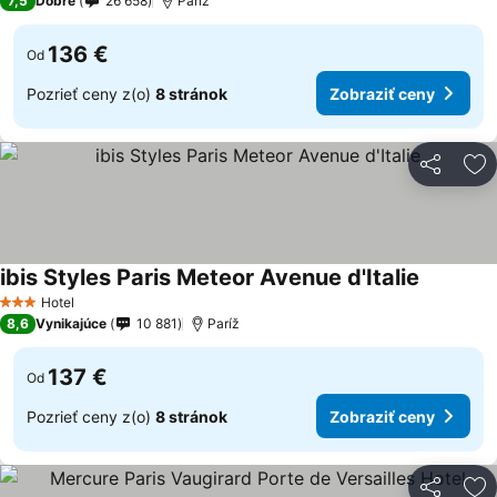
7,5
Dobré
26 658
Paríž
136 €
Od
Pozrieť ceny z(o)
8 stránok
Zobraziť ceny
Zdieľať
Pr
ibis Styles Paris Meteor Avenue d'Italie
Hotel
3 Počet hviezdičiek
8,6
Vynikajúce
10 881
Paríž
137 €
Od
Pozrieť ceny z(o)
8 stránok
Zobraziť ceny