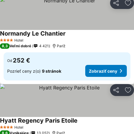
Zdieľať
Pr
Normandy Le Chantier
Hotel
4 Počet hviezdičiek
8,3
Veľmi dobré
4 421
Paríž
252 €
Od
Pozrieť ceny z(o)
9 stránok
Zobraziť ceny
Zdieľať
Pr
Hyatt Regency Paris Etoile
Hotel
4 Počet hviezdičiek
8,6
Vynikajúce
13 052
Paríž