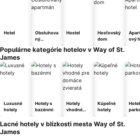
Hotel
Obsluhova
Hostel
Hosťovský
Apar
ný
dom
ový h
apartmán
Populárne kategórie hotelov v Way of St.
James
Luxusné
Hotely s
Hotely
Kúpeľné
Hotel
hotely
bazénmi
vhodné
hotely
park
pre
m
domáce
Lacné hotely v blízkosti mesta Way of St.
zvieratá
James