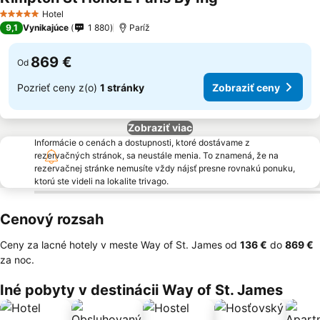
Hotel
5 Počet hviezdičiek
9,1
Vynikajúce
1 880
Paríž
869 €
Od
Pozrieť ceny z(o)
1 stránky
Zobraziť ceny
Zobraziť viac
Informácie o cenách a dostupnosti, ktoré dostávame z
rezervačných stránok, sa neustále menia. To znamená, že na
rezervačnej stránke nemusíte vždy nájsť presne rovnakú ponuku,
ktorú ste videli na lokalite trivago.
Cenový rozsah
Ceny za lacné hotely v meste Way of St. James od
‎136 €
do
‎869 €
za noc.
Iné pobyty v destinácii Way of St. James