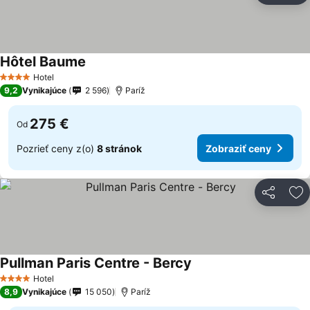
Hôtel Baume
Hotel
4 Počet hviezdičiek
9,2
Vynikajúce
2 596
Paríž
275 €
Od
Pozrieť ceny z(o)
8 stránok
Zobraziť ceny
Zdieľať
Pr
Pullman Paris Centre - Bercy
Hotel
4 Počet hviezdičiek
8,9
Vynikajúce
15 050
Paríž