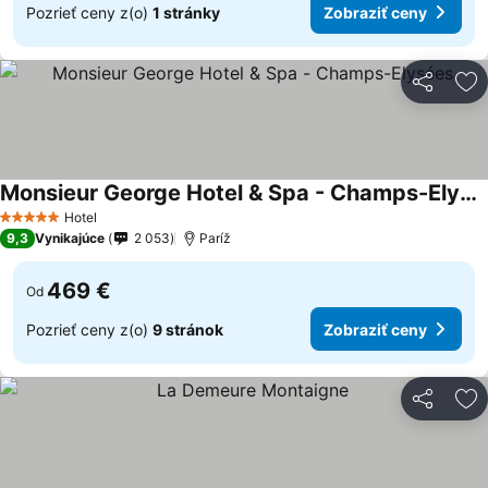
Pozrieť ceny z(o)
1 stránky
Zobraziť ceny
Zdieľať
Pr
Monsieur George Hotel & Spa - Champs-Elysées
Hotel
5 Počet hviezdičiek
9,3
Vynikajúce
2 053
Paríž
469 €
Od
Pozrieť ceny z(o)
9 stránok
Zobraziť ceny
Zdieľať
Pr