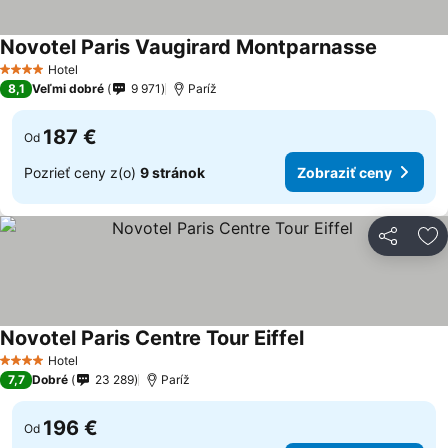
Novotel Paris Vaugirard Montparnasse
Hotel
4 Počet hviezdičiek
8,1
Veľmi dobré
9 971
Paríž
187 €
Od
Pozrieť ceny z(o)
9 stránok
Zobraziť ceny
Zdieľať
Pr
Novotel Paris Centre Tour Eiffel
Hotel
4 Počet hviezdičiek
7,7
Dobré
23 289
Paríž
196 €
Od