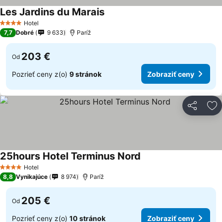
Les Jardins du Marais
Hotel
4 Počet hviezdičiek
7,7
Dobré
9 633
Paríž
203 €
Od
Pozrieť ceny z(o)
9 stránok
Zobraziť ceny
Zdieľať
Pr
25hours Hotel Terminus Nord
Hotel
4 Počet hviezdičiek
8,8
Vynikajúce
8 974
Paríž
205 €
Od
Pozrieť ceny z(o)
10 stránok
Zobraziť ceny