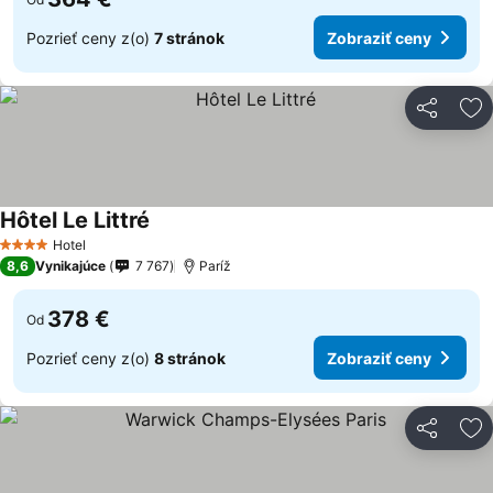
Pozrieť ceny z(o)
7 stránok
Zobraziť ceny
Zdieľať
Pr
Hôtel Le Littré
Hotel
4 Počet hviezdičiek
8,6
Vynikajúce
7 767
Paríž
378 €
Od
Pozrieť ceny z(o)
8 stránok
Zobraziť ceny
Zdieľať
Pr