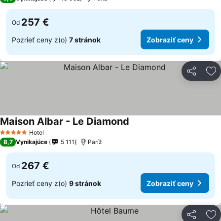
257 €
Od
Pozrieť ceny z(o)
7 stránok
Zobraziť ceny
Zdieľať
Pr
Maison Albar - Le Diamond
Hotel
5 Počet hviezdičiek
8,7
Vynikajúce
5 111
Paríž
267 €
Od
Pozrieť ceny z(o)
9 stránok
Zobraziť ceny
Zdieľať
Pr