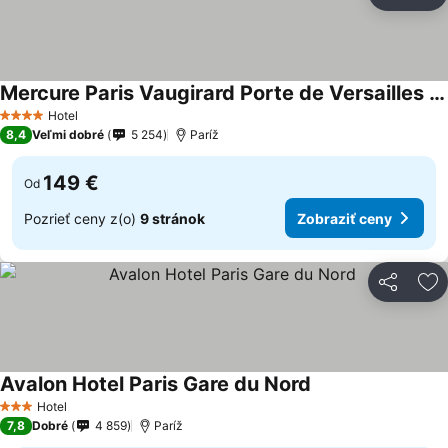
Zdieľať
Pr
Mercure Paris Vaugirard Porte de Versailles Hotel
Hotel
4 Počet hviezdičiek
8,4
Veľmi dobré
5 254
Paríž
149 €
Od
Pozrieť ceny z(o)
9 stránok
Zobraziť ceny
Zdieľať
Pr
Avalon Hotel Paris Gare du Nord
Hotel
3 Počet hviezdičiek
7,8
Dobré
4 859
Paríž