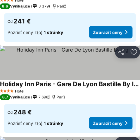
Hotel
4 Počet hviezdičiek
8,6
Vynikajúce
3 379
Paríž
241 €
Od
Pozrieť ceny z(o)
1 stránky
Zobraziť ceny
Zdieľať
Pr
Holiday Inn Paris - Gare De Lyon Bastille By Ihg
Hotel
4 Počet hviezdičiek
8,7
Vynikajúce
7 696
Paríž
248 €
Od
Pozrieť ceny z(o)
1 stránky
Zobraziť ceny