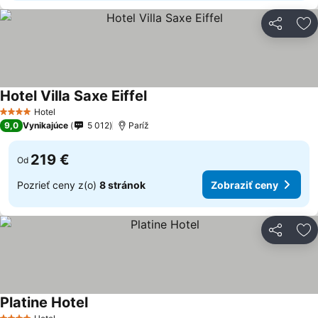
Zdieľať
Pr
Hotel Villa Saxe Eiffel
Hotel
4 Počet hviezdičiek
9,0
Vynikajúce
5 012
Paríž
219 €
Od
Pozrieť ceny z(o)
8 stránok
Zobraziť ceny
Zdieľať
Pr
Platine Hotel