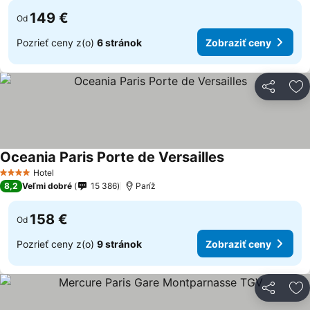
149 €
Od
Pozrieť ceny z(o)
6 stránok
Zobraziť ceny
Zdieľať
Pr
Oceania Paris Porte de Versailles
Hotel
4 Počet hviezdičiek
8,2
Veľmi dobré
15 386
Paríž
158 €
Od
Pozrieť ceny z(o)
9 stránok
Zobraziť ceny
Zdieľať
Pr