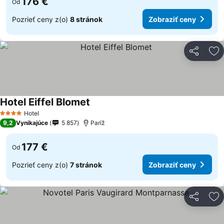
176 €
Od
Pozrieť ceny z(o)
8 stránok
Zobraziť ceny
Zdieľať
Pr
Hotel Eiffel Blomet
Hotel
4 Počet hviezdičiek
9,2
Vynikajúce
5 857
Paríž
177 €
Od
Pozrieť ceny z(o)
7 stránok
Zobraziť ceny
Zdieľať
Pr