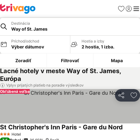
Obľúbené
Prihlási
Me
Destinácia
Way of St. James
Príchod/odchod
Hostia a izby
Výber dátumov
2 hostia, 1 izba.
Zoradiť
Filtrovať
Mapa
Lacné hotely v meste Way of St. James,
Európa
Vplyv prijatých platieb na poradie výsledkov
Obľúbená voľba
Zdieľať
Pr
St Christopher's Inn Paris - Gare du Nord
Hotel
3 Počet hviezdičiek