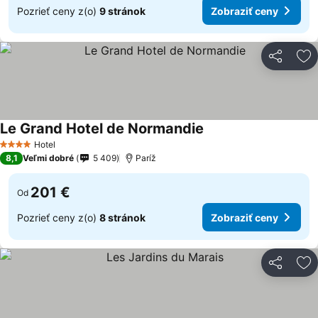
Pozrieť ceny z(o)
9 stránok
Zobraziť ceny
Zdieľať
Pr
Le Grand Hotel de Normandie
Hotel
4 Počet hviezdičiek
8,1
Veľmi dobré
5 409
Paríž
201 €
Od
Pozrieť ceny z(o)
8 stránok
Zobraziť ceny
Zdieľať
Pr