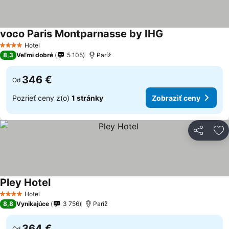
voco Paris Montparnasse by IHG
Hotel
4 Počet hviezdičiek
8,3
Veľmi dobré
5 105
Paríž
346 €
Od
Pozrieť ceny z(o)
1 stránky
Zobraziť ceny
Zdieľať
Pr
Pley Hotel
Hotel
4 Počet hviezdičiek
8,8
Vynikajúce
3 756
Paríž
364 €
Od