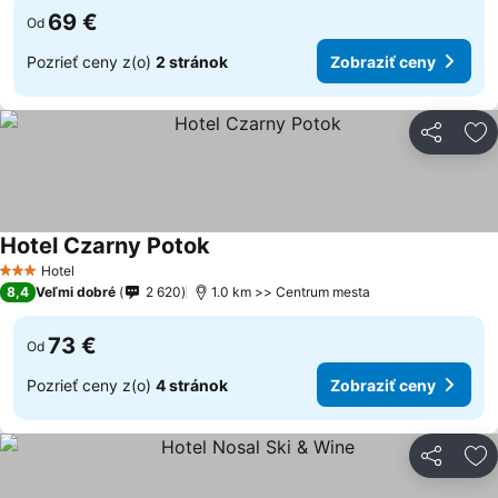
69 €
Od
Pozrieť ceny z(o)
2 stránok
Zobraziť ceny
Zdieľať
Pr
Hotel Czarny Potok
Zobraziť ceny
Hotel
3 Počet hviezdičiek
8,4
Veľmi dobré
2 620
1.0 km >> Centrum mesta
73 €
Od
Pozrieť ceny z(o)
4 stránok
Zobraziť ceny
Zdieľať
Pr