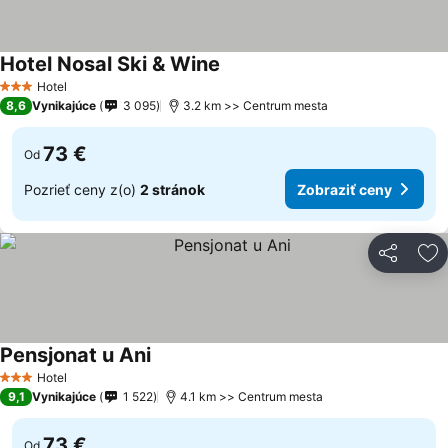
Hotel Nosal Ski & Wine
Zobraziť ceny
Hotel
3 Počet hviezdičiek
8,6
Vynikajúce
3 095
3.2 km >> Centrum mesta
73 €
Od
Pozrieť ceny z(o)
2 stránok
Zobraziť ceny
Zdieľať
Pr
Pensjonat u Ani
Zobraziť ceny
Hotel
3 Počet hviezdičiek
9,1
Vynikajúce
1 522
4.1 km >> Centrum mesta
73 €
Od