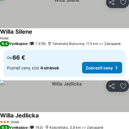
Zdieľať
Pr
Willa Silene
Zobraziť ceny
Hotel
9,4
Vynikajúce
1 376
Tatranská Bukovina, 11.5 km >> Zakopané
66 €
Od
Pozrieť ceny z(o)
4 stránok
Zobraziť ceny
Zdieľať
Pr
Willa Jedlicka
Zobraziť ceny
Hotel
3 Počet hviezdičiek
9,5
Vynikajúce
743
Kościelisko, 3.8 km >> Zakopané