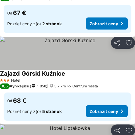
67 €
Od
Pozrieť ceny z(o)
2 stránok
Zobraziť ceny
Zdieľať
Pr
Zajazd Górski Kuźnice
Zobraziť ceny
Hotel
3 Počet hviezdičiek
8,5
Vynikajúce
1 858
3.7 km >> Centrum mesta
68 €
Od
Pozrieť ceny z(o)
5 stránok
Zobraziť ceny
Zdieľať
Pr