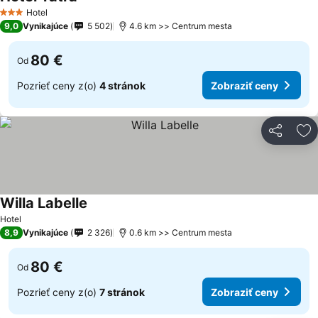
Zobraziť ceny
Hotel
3 Počet hviezdičiek
9,0
Vynikajúce
5 502
4.6 km >> Centrum mesta
80 €
Od
Pozrieť ceny z(o)
4 stránok
Zobraziť ceny
Zdieľať
Pr
Willa Labelle
Zobraziť ceny
Hotel
8,9
Vynikajúce
2 326
0.6 km >> Centrum mesta
80 €
Od
Pozrieť ceny z(o)
7 stránok
Zobraziť ceny