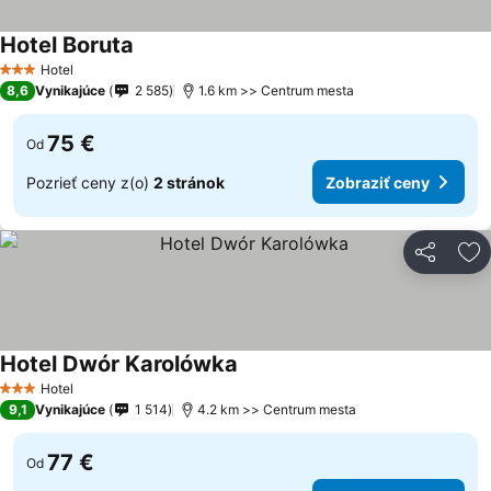
Hotel Boruta
Zobraziť ceny
Hotel
3 Počet hviezdičiek
8,6
Vynikajúce
2 585
1.6 km >> Centrum mesta
75 €
Od
Pozrieť ceny z(o)
2 stránok
Zobraziť ceny
Zdieľať
Pr
Hotel Dwór Karolówka
Zobraziť ceny
Hotel
3 Počet hviezdičiek
9,1
Vynikajúce
1 514
4.2 km >> Centrum mesta
77 €
Od