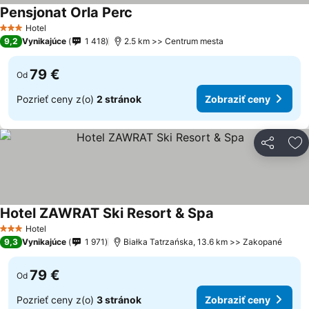
Pensjonat Orla Perc
Zobraziť ceny
Hotel
3 Počet hviezdičiek
9,2
Vynikajúce
1 418
2.5 km >> Centrum mesta
79 €
Od
Pozrieť ceny z(o)
2 stránok
Zobraziť ceny
Zdieľať
Pr
Hotel ZAWRAT Ski Resort & Spa
Zobraziť ceny
Hotel
3 Počet hviezdičiek
9,3
Vynikajúce
1 971
Białka Tatrzańska, 13.6 km >> Zakopané
79 €
Od
Pozrieť ceny z(o)
3 stránok
Zobraziť ceny