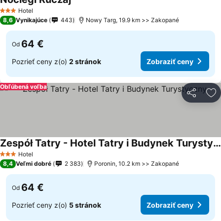
Zobraziť ceny
Hotel
3 Počet hviezdičiek
8,6
Vynikajúce
443
Nowy Targ, 19.9 km >> Zakopané
64 €
Od
Pozrieť ceny z(o)
2 stránok
Zobraziť ceny
Obľúbená voľba
Zdieľať
Pr
Zespół Tatry - Hotel Tatry i Budynek Turystyczny
Zobraziť ceny
Hotel
3 Počet hviezdičiek
8,4
Veľmi dobré
2 383
Poronin, 10.2 km >> Zakopané
64 €
Od
Pozrieť ceny z(o)
5 stránok
Zobraziť ceny