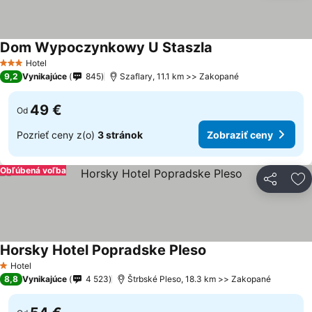
Dom Wypoczynkowy U Staszla
Zobraziť ceny
Hotel
3 Počet hviezdičiek
9,2
Vynikajúce
845
Szaflary, 11.1 km >> Zakopané
49 €
Od
Pozrieť ceny z(o)
3 stránok
Zobraziť ceny
Obľúbená voľba
Zdieľať
Pr
Horsky Hotel Popradske Pleso
Zobraziť ceny
Hotel
1 Počet hviezdičiek
8,8
Vynikajúce
4 523
Štrbské Pleso, 18.3 km >> Zakopané