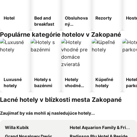
Hotel
Bed and
Obsluhova
Rezorty
Host
breakfast
ný
apartmán
Populárne kategórie hotelov v Zakopané
Luxusné
Hotely s
Hotely
Kúpeľné
Hotel
hotely
bazénmi
vhodné
hotely
park
pre
m
domáce
Lacné hotely v blízkosti mesta Zakopané
zvieratá
Zaujímať by vás mohli aj nasledujúce hotely...
Willa Kubik
Hotel Aquarion Family & Friends - Destigo Hotels
Grand Nosalowy Dwór
Radisson Blu Hotel & Residences Zakopane