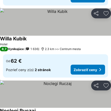
Zdieľať
Pr
Willa Kubik
Zobraziť ceny
Hotel
8,7
Vynikajúce
1 636
2.3 km >> Centrum mesta
62 €
Od
Pozrieť ceny z(o)
2 stránok
Zobraziť ceny
Zdieľať
Pr
Noclegi Ruczaj