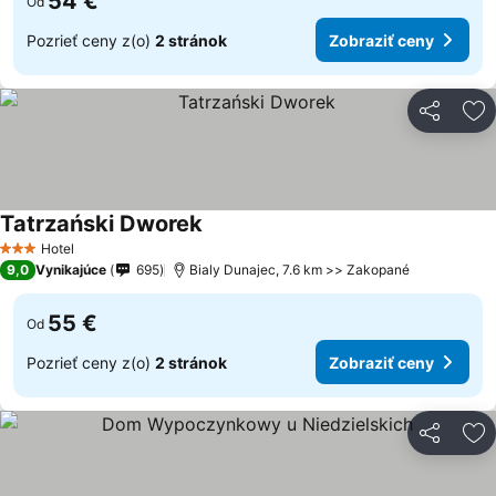
54 €
Od
Pozrieť ceny z(o)
2 stránok
Zobraziť ceny
Zdieľať
Pr
Tatrzański Dworek
Zobraziť ceny
Hotel
3 Počet hviezdičiek
9,0
Vynikajúce
695
Bialy Dunajec, 7.6 km >> Zakopané
55 €
Od
Pozrieť ceny z(o)
2 stránok
Zobraziť ceny
Zdieľať
Pr