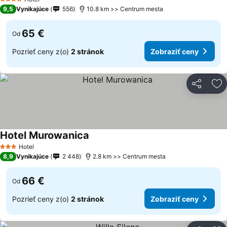
4 Počet hviezdičiek
9,5
Vynikajúce
556
10.8 km >> Centrum mesta
65 €
Od
Pozrieť ceny z(o)
2 stránok
Zobraziť ceny
Zdieľať
Pr
Hotel Murowanica
Zobraziť ceny
Hotel
3 Počet hviezdičiek
8,9
Vynikajúce
2 448
2.8 km >> Centrum mesta
66 €
Od
Pozrieť ceny z(o)
2 stránok
Zobraziť ceny