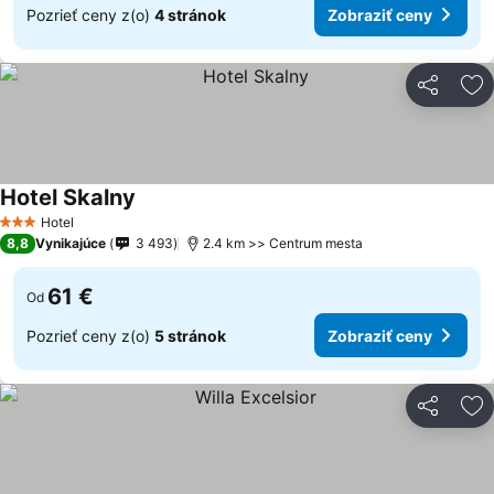
Pozrieť ceny z(o)
4 stránok
Zobraziť ceny
Zdieľať
Pr
Hotel Skalny
Zobraziť ceny
Hotel
3 Počet hviezdičiek
8,8
Vynikajúce
3 493
2.4 km >> Centrum mesta
61 €
Od
Pozrieť ceny z(o)
5 stránok
Zobraziť ceny
Zdieľať
Pr