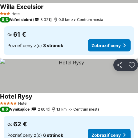
Willa Excelsior
Zobraziť ceny
Hotel
3 Počet hviezdičiek
8,3
Veľmi dobré
3 321
0.8 km >> Centrum mesta
61 €
Od
Pozrieť ceny z(o)
3 stránok
Zobraziť ceny
Zdieľať
Pr
Hotel Rysy
Zobraziť ceny
Hotel
5 Počet hviezdičiek
8,6
Vynikajúce
2 604
1.1 km >> Centrum mesta
62 €
Od
Pozrieť ceny z(o)
6 stránok
Zobraziť ceny