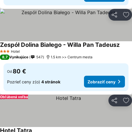
Zdieľať
Pr
Zespół Dolina Białego - Willa Pan Tadeusz
Zobra
Hotel
3 Počet hviezdičiek
8,7
Vynikajúce
547
1.5 km >> Centrum mesta
80 €
Od
Pozrieť ceny z(o)
4 stránok
Zobraziť ceny
Obľúbená voľba
Zdieľať
Pr
Hotel Tatra