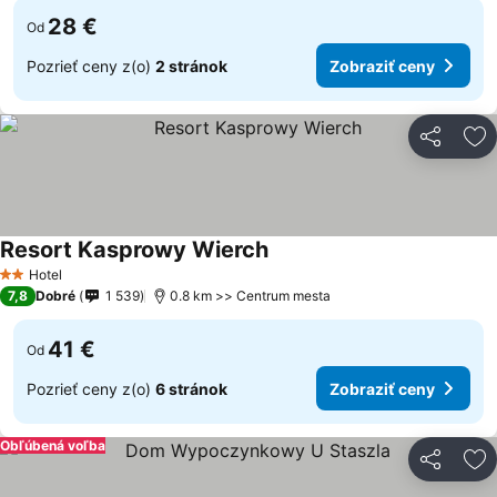
28 €
Od
Pozrieť ceny z(o)
2 stránok
Zobraziť ceny
Zdieľať
Pr
Resort Kasprowy Wierch
Zobraziť ceny
Hotel
2 Počet hviezdičiek
7,8
Dobré
1 539
0.8 km >> Centrum mesta
41 €
Od
Pozrieť ceny z(o)
6 stránok
Zobraziť ceny
Obľúbená voľba
Zdieľať
Pr