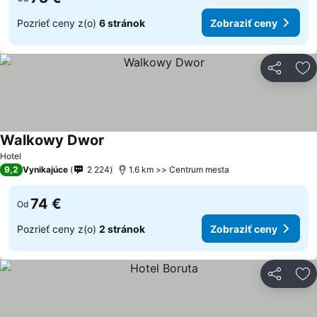
Pozrieť ceny z(o)
6 stránok
Zobraziť ceny
Zdieľať
Pr
Walkowy Dwor
Zobraziť ceny
Hotel
9,2
Vynikajúce
2 224
1.6 km >> Centrum mesta
74 €
Od
Pozrieť ceny z(o)
2 stránok
Zobraziť ceny
Zdieľať
Pr