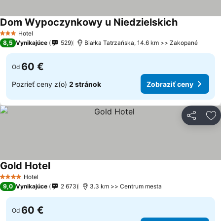
Dom Wypoczynkowy u Niedzielskich
Zobraziť ce
Hotel
3 Počet hviezdičiek
8,5
Vynikajúce
529
Białka Tatrzańska, 14.6 km >> Zakopané
60 €
Od
Pozrieť ceny z(o)
2 stránok
Zobraziť ceny
Zdieľať
Pr
Gold Hotel
Zobraziť ceny
Hotel
4 Počet hviezdičiek
9,0
Vynikajúce
2 673
3.3 km >> Centrum mesta
60 €
Od