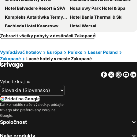
Hotel Belvedere Resort & SPA
Nosalowy Park Hotel & Spa
Kompleks Antałówka Termy & Med
Hotel Bania Thermal & Ski
Bachleda Hotel Kasprowy
Hotel Wersal
Bachleda Residence Zakopane
Gold Hotel
Zobraziť všetky pobyty v destinácii Zakopané
Rezydencja Nosalowy Dwór
Rzemieslnik Zakopane
Vyhľadávač hotelov
Európa
Poľsko
Lesser Poland
Aries Hotel & SPA
Horsky Hotel Popradske Pleso
Zakopané
Lacné hotely v meste Zakopané
Hotel Tatra
Willa Apart
Hotel Rysy
Hotel Dwór Karolówka
Facebook
Twitter
Insta
Yo
Grand Hotel Stamary
Hotel Sabała
Vyberte krajinu
Hotel Willa Pod Skocznią
Hotel Czarny Potok
Resort Kasprowy Wierch
Hotel Boruta
Pridať na Google
Ľahko nájdite naše výsledky: pridajte
Hotel Skalny
Hotel Foluszowy Potok
trivago ako preferovaný zdroj na
Hotel Gromada Zakopane
Hotel Liptakowka
Google.
Spoločnosť
Helan Family & SPA
Hotel Nosal Ski & Wine
Hotel BUKOVINA
Hotel Helios
Naše produkty