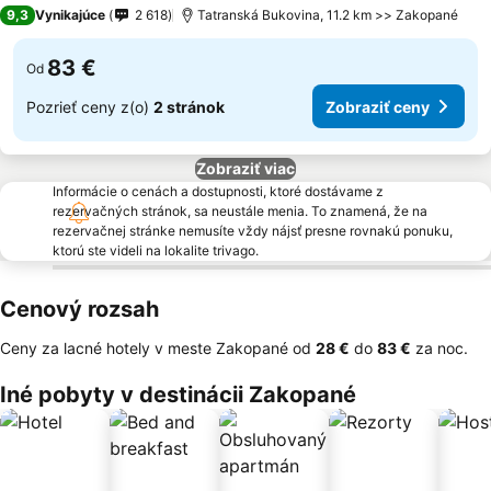
3 Počet hviezdičiek
9,3
Vynikajúce
2 618
Tatranská Bukovina, 11.2 km >> Zakopané
83 €
Od
Pozrieť ceny z(o)
2 stránok
Zobraziť ceny
Zobraziť viac
Informácie o cenách a dostupnosti, ktoré dostávame z
rezervačných stránok, sa neustále menia. To znamená, že na
rezervačnej stránke nemusíte vždy nájsť presne rovnakú ponuku,
ktorú ste videli na lokalite trivago.
Cenový rozsah
Ceny za lacné hotely v meste Zakopané od
‎28 €
do
‎83 €
za noc.
Iné pobyty v destinácii Zakopané