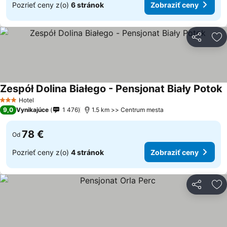
Pozrieť ceny z(o)
6 stránok
Zobraziť ceny
Zdieľať
Pr
Zespół Dolina Białego - Pensjonat Biały Potok
Z
Hotel
3 Počet hviezdičiek
9,0
Vynikajúce
1 476
1.5 km >> Centrum mesta
78 €
Od
Pozrieť ceny z(o)
4 stránok
Zobraziť ceny
Zdieľať
Pr