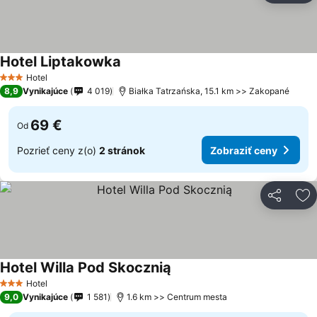
Hotel Liptakowka
Zobraziť ceny
Hotel
3 Počet hviezdičiek
8,9
Vynikajúce
4 019
Białka Tatrzańska, 15.1 km >> Zakopané
69 €
Od
Pozrieť ceny z(o)
2 stránok
Zobraziť ceny
Zdieľať
Pr
Hotel Willa Pod Skocznią
Zobraziť ceny
Hotel
3 Počet hviezdičiek
9,0
Vynikajúce
1 581
1.6 km >> Centrum mesta