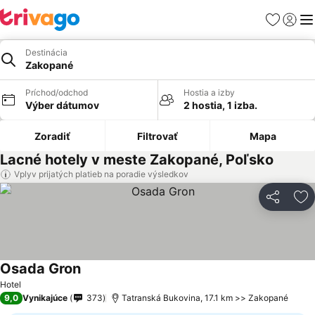
Obľúbené
Prihlási
Me
Destinácia
Zakopané
Príchod/odchod
Hostia a izby
Výber dátumov
2 hostia, 1 izba.
Zoradiť
Filtrovať
Mapa
Lacné hotely v meste Zakopané, Poľsko
Vplyv prijatých platieb na poradie výsledkov
Zdieľať
Pr
Osada Gron
Zobraziť ceny
Hotel
9,0
Vynikajúce
373
Tatranská Bukovina, 17.1 km >> Zakopané