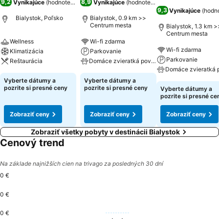
9,2
8,9
Vynikajúce
(
hodnotenia: 2 377
Vynikajúce
)
(
hodnotenia: 5 148
)
9,3
Vynikajúce
(
hodno
Bialystok, Poľsko
Bialystok, 0.9 km >>
Centrum mesta
Bialystok, 1.3 km >
Centrum mesta
Wellness
Wi-fi zdarma
Wi-fi zdarma
Klimatizácia
Parkovanie
Parkovanie
Reštaurácia
Domáce zvieratká povolené
Domáce zvieratká 
Vyberte dátumy a
Vyberte dátumy a
pozrite si presné ceny
pozrite si presné ceny
Vyberte dátumy a
pozrite si presné ce
Zobraziť ceny
Zobraziť ceny
Zobraziť ceny
Zobraziť všetky pobyty v destinácii Bialystok
Cenový trend
Na základe najnižších cien na trivago za posledných 30 dní
0 €
0 €
0 €