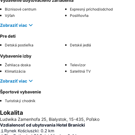
Vybavenie ubytovacieho zariadenia
Biznisové centrum
Expresný príchod/odchod
Výťah
Posilňovňa
Zobraziť viac
Pre deti
Detská postieľka
Detské jedlá
Vybavenie izby
Žehliaca doska
Televízor
Klimatizácia
Satelitná TV
Zobraziť viac
Športové vybavenie
Turistiský chodník
Lokalita
Ludwika Zamenhofa 25, Bialystok, 15-435, Poľsko
Vzdialenosť od ubytovania Hotel Branicki
Rynek Kościuszki
:
0.2
km