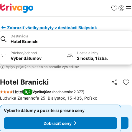
Obľúbené
Prihlási
Me
Zobraziť všetky pobyty v destinácii Bialystok
Destinácia
Hotel Branicki
Príchod/odchod
Hostia a izby
Výber dátumov
2 hostia, 1 izba.
Vplyv prijatých platieb na poradie výsledkov
Hotel Branicki
Zdieľať
Pr
Hotel
9,2
Vynikajúce
(
hodnotenia: 2 377
)
4 Počet hviezdičiek
Ludwika Zamenhofa 25, Bialystok, 15-435, Poľsko
Vyberte dátumy a pozrite si presné ceny
Vyberte dátumy a pozrite si presné ceny
Zobraziť ceny
Zobraziť ceny