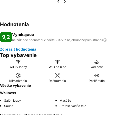
Hodnotenia
Vynikajúce
9,2
na základe hodnotení v počte 2 377 z najobľúbenejších
stránok
Zobraziť hodnotenia
Top vybavenie
WiFi v lobby
WiFi na izbe
Wellness
Klimatizácia
Reštaurácia
Posilňovňa
Všetko vybavenie
Wellness
Salón krásy
Masáže
Sauna
Starostlivosť o telo