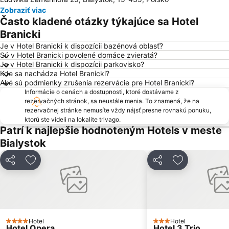
Zobraziť viac
Často kladené otázky týkajúce sa Hotel
Branicki
Je v Hotel Branicki k dispozícii bazénová oblasť?
Sú v Hotel Branicki povolené domáce zvieratá?
Je v Hotel Branicki k dispozícii parkovisko?
Kde sa nachádza Hotel Branicki?
Aké sú podmienky zrušenia rezervácie pre Hotel Branicki?
Informácie o cenách a dostupnosti, ktoré dostávame z
rezervačných stránok, sa neustále menia. To znamená, že na
rezervačnej stránke nemusíte vždy nájsť presne rovnakú ponuku,
ktorú ste videli na lokalite trivago.
Patrí k najlepšie hodnoteným Hotels v meste
Bialystok
Zdieľať
Pridať do obľúbených
Zdieľať
Pridať do ob
Hotel
Hotel
4 Počet hviezdičiek
3 Počet hviezdičiek
Hotel Opera
Hotel 3 Trio