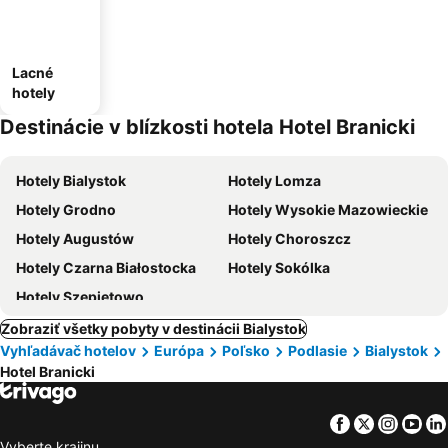
Lacné
hotely
Destinácie v blízkosti hotela Hotel Branicki
Hotely Bialystok
Hotely Lomza
Hotely Grodno
Hotely Wysokie Mazowieckie
Hotely Augustów
Hotely Choroszcz
Hotely Czarna Białostocka
Hotely Sokólka
Hotely Szepietowo
Zobraziť všetky pobyty v destinácii Bialystok
Vyhľadávač hotelov
Európa
Poľsko
Podlasie
Bialystok
Hotel Branicki
Facebook
Twitter
Insta
Yo
Vyberte krajinu