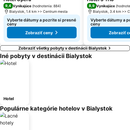
9,4
8,9
Vynikajúce
(
hodnotenia: 884
)
Vynikajúce
(
hodnote
Bialystok, 1.4 km >> Centrum mesta
Bialystok, 3.4 km >> 
Vyberte dátumy a pozrite si presné
Vyberte dátumy a po
ceny
ceny
Zobraziť ceny
Zobraziť c
Zobraziť všetky pobyty v destinácii Bialystok
Iné pobyty v destinácii Bialystok
Hotel
Populárne kategórie hotelov v Bialystok