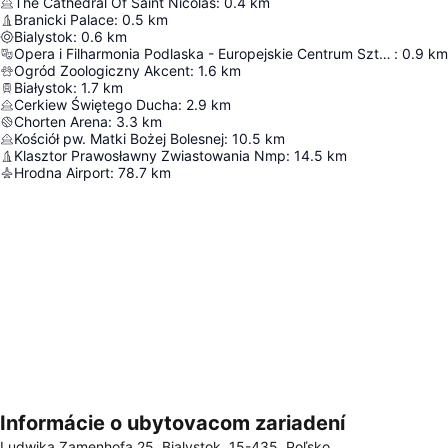
The Cathedral Of Saint Nicolas
:
0.4
km
Branicki Palace
:
0.5
km
Bialystok
:
0.6
km
Opera i Filharmonia Podlaska - Europejskie Centrum Sztuki
:
0.9
km
Ogród Zoologiczny Akcent
:
1.6
km
Białystok
:
1.7
km
Cerkiew Świętego Ducha
:
2.9
km
Chorten Arena
:
3.3
km
Kościół pw. Matki Bożej Bolesnej
:
10.5
km
Klasztor Prawosławny Zwiastowania Nmp
:
14.5
km
Hrodna Airport
:
78.7
km
Informácie o ubytovacom zariadení
Rozbaliť mapu
Ludwika Zamenhofa 25, Bialystok, 15-435, Poľsko