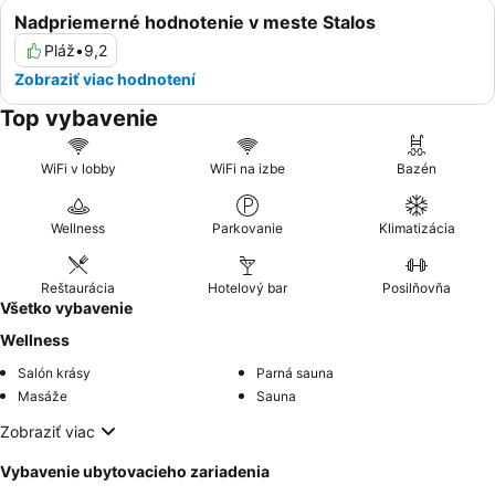
Nadpriemerné hodnotenie v meste Stalos
Pláž
•
9,2
Zobraziť viac hodnotení
Top vybavenie
WiFi v lobby
WiFi na izbe
Bazén
Wellness
Parkovanie
Klimatizácia
Reštaurácia
Hotelový bar
Posilňovňa
Všetko vybavenie
Wellness
Salón krásy
Parná sauna
Masáže
Sauna
Zobraziť viac
Vybavenie ubytovacieho zariadenia