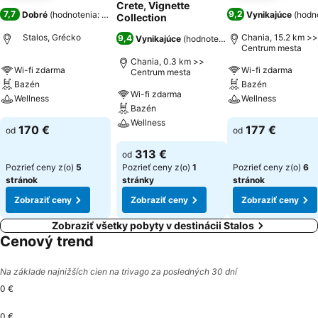
Crete, Vignette
7,7
9,2
Dobré
(
hodnotenia: 4 612
)
Vynikajúce
(
hodno
Collection
Stalos, Grécko
Chania, 15.2 km >>
9,4
Vynikajúce
(
hodnotenia: 1 692
)
Centrum mesta
Chania, 0.3 km >>
Wi-fi zdarma
Wi-fi zdarma
Centrum mesta
Bazén
Bazén
Wi-fi zdarma
Wellness
Wellness
Bazén
Wellness
Zobraziť ceny
Zobraziť ceny
170 €
177 €
od
od
Zobraziť ceny
313 €
od
Pozrieť ceny z(o)
5
Pozrieť ceny z(o)
1
Pozrieť ceny z(o)
6
stránok
stránky
stránok
Zobraziť ceny
Zobraziť ceny
Zobraziť ceny
Zobraziť všetky pobyty v destinácii Stalos
Cenový trend
Na základe najnižších cien na trivago za posledných 30 dní
0 €
0 €