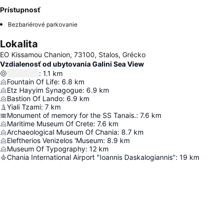
Prístupnosť
Bezbariérové parkovanie
Lokalita
EO Kissamou Chanion, 73100, Stalos, Grécko
Vzdialenosť od ubytovania Galini Sea View
:
1.1
km
Fountain Of Life
:
6.8
km
Etz Hayyim Synagogue
:
6.9
km
Bastion Of Lando
:
6.9
km
Yiali Tzami
:
7
km
Monument of memory for the SS Tanais.
:
7.6
km
Maritime Museum Of Crete
:
7.6
km
Archaeological Museum Of Chania
:
8.7
km
Eleftherios Venizelos 'Museum
:
8.9
km
Museum Of Typography
:
12
km
Chania International Airport "Ioannis Daskalogiannis"
:
19
km