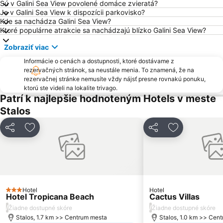
Sú v Galini Sea View povolené domáce zvieratá?
Je v Galini Sea View k dispozícii parkovisko?
Kde sa nachádza Galini Sea View?
Ktoré populárne atrakcie sa nachádzajú blízko Galini Sea View?
Zobraziť viac
Informácie o cenách a dostupnosti, ktoré dostávame z
rezervačných stránok, sa neustále menia. To znamená, že na
rezervačnej stránke nemusíte vždy nájsť presne rovnakú ponuku,
ktorú ste videli na lokalite trivago.
Patrí k najlepšie hodnoteným Hotels v meste
Stalos
Zdieľať
Pridať do obľúbených
Zdieľať
Pridať do ob
Hotel
Hotel
3 Počet hviezdičiek
Hotel Tropicana Beach
Cactus Villas
/
/
Žiadne dostupné skóre
Žiadne dostupné skóre
Stalos, 1.7 km >> Centrum mesta
Stalos, 1.0 km >> Cen