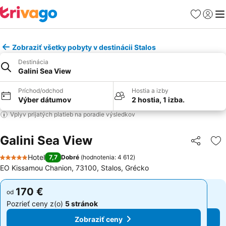
Obľúbené
Prihlási
Me
Zobraziť všetky pobyty v destinácii Stalos
Destinácia
Galini Sea View
Príchod/odchod
Hostia a izby
Výber dátumov
2 hostia, 1 izba.
Vplyv prijatých platieb na poradie výsledkov
Galini Sea View
Zdieľať
Pr
Hotel
7,7
Dobré
(
hodnotenia: 4 612
)
5 Počet hviezdičiek
EO Kissamou Chanion, 73100, Stalos, Grécko
170 €
170 €
od
od
Pozrieť ceny z(o)
5 stránok
Pozrieť ceny z(o)
5 stránok
Zobraziť ceny
Zobraziť ceny