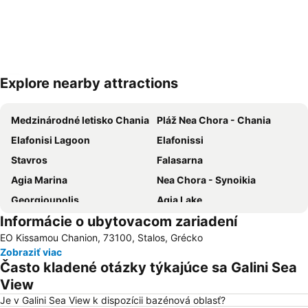
Explore nearby attractions
Rozbaliť mapu
Medzinárodné letisko Chania
Pláž Nea Chora - Chania
Elafonisi Lagoon
Elafonissi
Stavros
Falasarna
Agia Marina
Nea Chora - Synoikia
Georgioupolis
Agia Lake
Informácie o ubytovacom zariadení
Národný štadión v Chania
Chania Rock Festival
EO Kissamou Chanion, 73100, Stalos, Grécko
Halepa
Korakies
Zobraziť viac
Balos
Rethymno Gallos Stadium
Často kladené otázky týkajúce sa Galini Sea
Maistrali
Kissamos Port
View
Je v Galini Sea View k dispozícii bazénová oblasť?