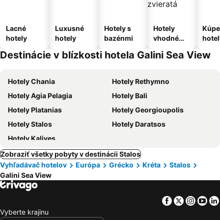
Lacné
Luxusné
Hotely s
Hotely
Kúpe
hotely
hotely
bazénmi
vhodné
hotel
pre
Destinácie v blízkosti hotela Galini Sea View
domáce
zvieratá
Hotely Chania
Hotely Rethymno
Hotely Agia Pelagia
Hotely Bali
Hotely Platanias
Hotely Georgioupolis
Hotely Stalos
Hotely Daratsos
Hotely Kalives
Zobraziť všetky pobyty v destinácii Stalos
Vyhľadávač hotelov
Európa
Grécko
Kréta
Stalos
Galini Sea View
Facebook
Twitter
Insta
Yo
Vyberte krajinu