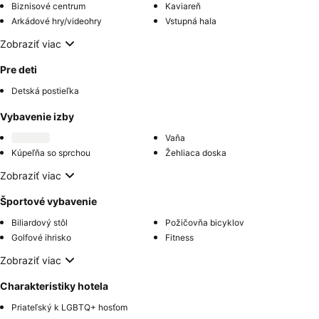
Biznisové centrum
Kaviareň
Arkádové hry/videohry
Vstupná hala
Zobraziť viac
Pre deti
Detská postieľka
Vybavenie izby
Vaňa
Kúpeľňa so sprchou
Žehliaca doska
Zobraziť viac
Športové vybavenie
Biliardový stôl
Požičovňa bicyklov
Golfové ihrisko
Fitness
Zobraziť viac
Charakteristiky hotela
Priateľský k LGBTQ+ hosťom