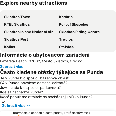
Explore nearby attractions
Rozbaliť mapu
Skiathos Town
Κechria
KTEL Skiathos
Port of Skopelos
Skiathos Island National Airport
Skiathos Riding Centre
Skiathos Port
Τroulos
Kolios
Stafylos
Informácie o ubytovacom zariadení
Κoukounaries
Panormos Beach
Lazareta Beach, 37002, Mesto Skiathos, Grécko
Sanctuary of Artemis Prosioas
Zobraziť viac
Často kladené otázky týkajúce sa Punda
Je v Punda k dispozícii bazénová oblasť?
Sú v Punda povolené domáce zvieratá?
Je v Punda k dispozícii parkovisko?
Kde sa nachádza Punda?
Ktoré populárne atrakcie sa nachádzajú blízko Punda?
Zobraziť viac
Informácie o cenách a dostupnosti, ktoré dostávame z