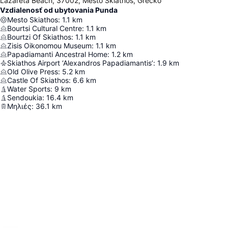
Lazareta Beach, 37002, Mesto Skiathos, Grécko
Vzdialenosť od ubytovania Punda
Mesto Skiathos
:
1.1
km
Bourtsi Cultural Centre
:
1.1
km
Bourtzi Of Skiathos
:
1.1
km
Zisis Oikonomou Museum
:
1.1
km
Papadiamanti Ancestral Home
:
1.2
km
Skiathos Airport ‘Alexandros Papadiamantis’
:
1.9
km
Old Olive Press
:
5.2
km
Castle Of Skiathos
:
6.6
km
Water Sports
:
9
km
Sendoukia
:
16.4
km
Μηλιές
:
36.1
km