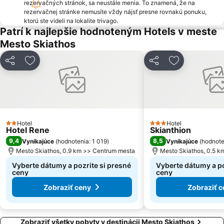
rezervačných stránok, sa neustále menia. To znamená, že na
rezervačnej stránke nemusíte vždy nájsť presne rovnakú ponuku,
ktorú ste videli na lokalite trivago.
Patrí k najlepšie hodnoteným Hotels v meste
Mesto Skiathos
Zdieľať
Pridať do obľúbených
Zdieľať
Pridať do ob
Hotel
Hotel
2 Počet hviezdičiek
3 Počet hviezdičiek
Hotel Rene
Skianthion
9,4
8,5
Vynikajúce
(
hodnotenia: 1 019
)
Vynikajúce
(
hodnote
Mesto Skiathos, 0.9 km >> Centrum mesta
Mesto Skiathos, 0.5 
Vyberte dátumy a pozrite si presné
Vyberte dátumy a po
ceny
ceny
Zobraziť ceny
Zobraziť c
Zobraziť všetky pobyty v destinácii Mesto Skiathos