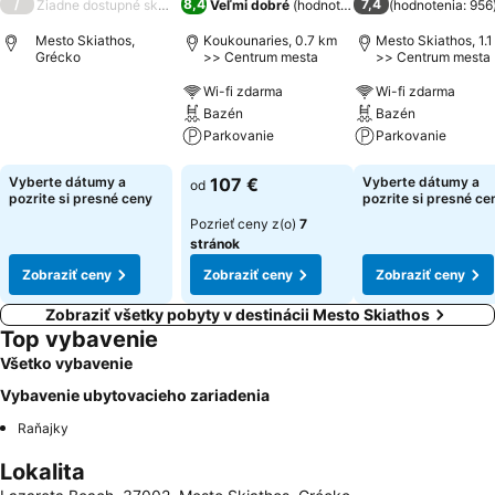
/
8,4
7,4
Žiadne dostupné skóre
Veľmi dobré
(
hodnotenia: 4 506
(
hodnotenia: 956
)
Mesto Skiathos,
Koukounaries, 0.7 km
Mesto Skiathos, 1.
Grécko
>> Centrum mesta
>> Centrum mesta
Wi-fi zdarma
Wi-fi zdarma
Zobraziť ceny
Bazén
Bazén
Parkovanie
Parkovanie
Zobraziť ceny
Zobraziť ceny
Vyberte dátumy a
107 €
Vyberte dátumy a
od
pozrite si presné ceny
pozrite si presné ce
Pozrieť ceny z(o)
7
stránok
Zobraziť ceny
Zobraziť ceny
Zobraziť ceny
Zobraziť všetky pobyty v destinácii Mesto Skiathos
Top vybavenie
Všetko vybavenie
Vybavenie ubytovacieho zariadenia
Raňajky
Lokalita