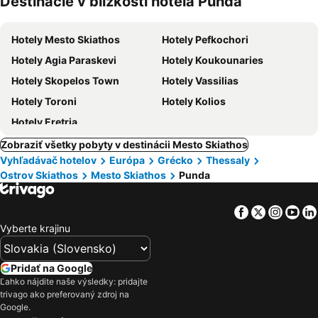
Destinácie v blízkosti hotela Punda
domáce
zvieratá
Hotely Mesto Skiathos
Hotely Pefkochori
Hotely Agia Paraskevi
Hotely Koukounaries
Hotely Skopelos Town
Hotely Vassilias
Hotely Toroni
Hotely Kolios
Hotely Eretria
Zobraziť všetky pobyty v destinácii Mesto Skiathos
Vyhľadávač hotelov
Európa
Grécko
Thessaly
Ostrov Skiathos
Mesto Skiathos
Punda
Facebook
Twitter
Insta
Yo
Vyberte krajinu
Pridať na Google
Ľahko nájdite naše výsledky: pridajte
trivago ako preferovaný zdroj na
Google.