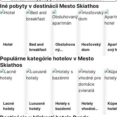
Iné pobyty v destinácii Mesto Skiathos
Hotel
Bed and
Obsluhova
Hosťovský
Apar
breakfast
ný
dom
ový h
apartmán
Populárne kategórie hotelov v Mesto
Skiathos
Lacné
Luxusné
Hotely s
Hotely
Kúpe
hotely
hotely
bazénmi
vhodné
hotel
pre