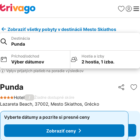
Obľúbené
Prihlási
Me
Zobraziť všetky pobyty v destinácii Mesto Skiathos
Destinácia
Punda
Príchod/odchod
Hostia a izby
Výber dátumov
2 hostia, 1 izba.
Vplyv prijatých platieb na poradie výsledkov
Punda
Zdieľať
Pr
Hotel
/
Žiadne dostupné skóre
4 Počet hviezdičiek
Lazareta Beach, 37002, Mesto Skiathos, Grécko
Vyberte dátumy a pozrite si presné ceny
Vyberte dátumy a pozrite si presné ceny
Zobraziť ceny
Zobraziť ceny