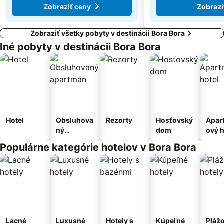
Zobraziť ceny
Zobrazi
Zobraziť všetky pobyty v destinácii Bora Bora
Iné pobyty v destinácii Bora Bora
Hotel
Obsluhova
Rezorty
Hosťovský
Apar
ný
dom
ový h
apartmán
Populárne kategórie hotelov v Bora Bora
Lacné
Luxusné
Hotely s
Kúpeľné
Pláž