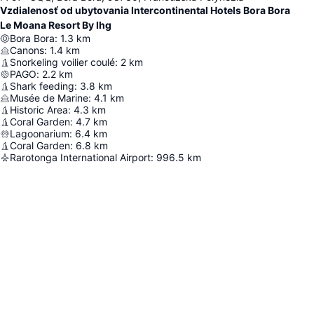
Vzdialenosť od ubytovania Intercontinental Hotels Bora Bora
Le Moana Resort By Ihg
Bora Bora
:
1.3
km
Canons
:
1.4
km
Snorkeling voilier coulé
:
2
km
PAGO
:
2.2
km
Shark feeding
:
3.8
km
Musée de Marine
:
4.1
km
Historic Area
:
4.3
km
Coral Garden
:
4.7
km
Lagoonarium
:
6.4
km
Coral Garden
:
6.8
km
Rarotonga International Airport
:
996.5
km