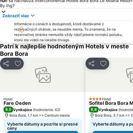
Kde sa nachádza Intercontinental Hotels Bora Bora Le Moana Resort
By Ihg?
Zobraziť viac
Informácie o cenách a dostupnosti, ktoré dostávame z
rezervačných stránok, sa neustále menia. To znamená, že na
rezervačnej stránke nemusíte vždy nájsť presne rovnakú ponuku,
ktorú ste videli na lokalite trivago.
Patrí k najlepšie hodnoteným Hotels v meste
Bora Bora
Zdieľať
Pridať do obľúbených
Zdieľať
Pridať do ob
Hotel
Hotel
4 Počet hviezdičiek
Fare Oeden
Sofitel Bora Bora 
9,5
8,6
Vynikajúce
(
hodnotenia: 42
)
Vynikajúce
(
hodnote
Bora Bora, 1.7 km >> Centrum mesta
Bora Bora, 3.7 km >> 
Vyberte dátumy a pozrite si presné
Vyberte dátumy a po
ceny