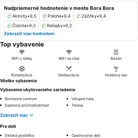
Nadpriemerné hodnotenie v meste Bora Bora
Aktivity
•
9,5
Poloha
•
9,4
Zážitky
•
9,4
Čistota
•
9,3
Raňajky
•
9,2
Zobraziť viac hodnotení
Top vybavenie
WiFi v lobby
WiFi na izbe
Bazén
Klimatizácia
Reštaurácia
Hotelový bar
Všetko vybavenie
Vybavenie ubytovacieho zariadenia
Biznisové centrum
Vstupná hala
Expresný príchod/odchod
Terasa
Zobraziť viac
Pre deti
Detská postieľka
Opatrovanie detí