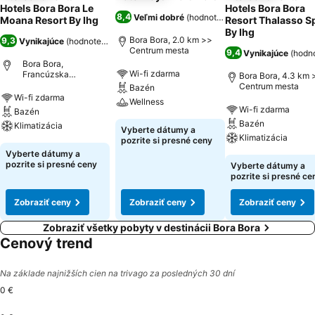
Hotels Bora Bora Le
Hotels Bora Bora
8,4
Veľmi dobré
(
hodnotenia: 3 215
)
Moana Resort By Ihg
Resort Thalasso S
By Ihg
Bora Bora, 2.0 km >>
9,3
Vynikajúce
(
hodnotenia: 6 805
)
Centrum mesta
9,4
Vynikajúce
(
hodno
Bora Bora,
Wi-fi zdarma
Francúzska
Bora Bora, 4.3 km 
Polynézia
Centrum mesta
Bazén
Wi-fi zdarma
Wellness
Wi-fi zdarma
Bazén
Bazén
Klimatizácia
Vyberte dátumy a
Klimatizácia
pozrite si presné ceny
Vyberte dátumy a
pozrite si presné ceny
Vyberte dátumy a
pozrite si presné ce
Zobraziť ceny
Zobraziť ceny
Zobraziť ceny
Zobraziť všetky pobyty v destinácii Bora Bora
Cenový trend
Na základe najnižších cien na trivago za posledných 30 dní
0 €