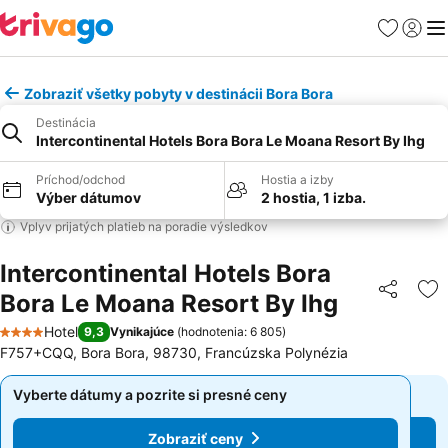
Obľúbené
Prihlási
Me
Zobraziť všetky pobyty v destinácii Bora Bora
Destinácia
Intercontinental Hotels Bora Bora Le Moana Resort By Ihg
Príchod/odchod
Hostia a izby
Výber dátumov
2 hostia, 1 izba.
Vplyv prijatých platieb na poradie výsledkov
Intercontinental Hotels Bora
Bora Le Moana Resort By Ihg
Zdieľať
Pr
Hotel
9,3
Vynikajúce
(
hodnotenia: 6 805
)
4 Počet hviezdičiek
F757+CQQ, Bora Bora, 98730, Francúzska Polynézia
Vyberte dátumy a pozrite si presné ceny
Vyberte dátumy a pozrite si presné ceny
Zobraziť ceny
Zobraziť ceny