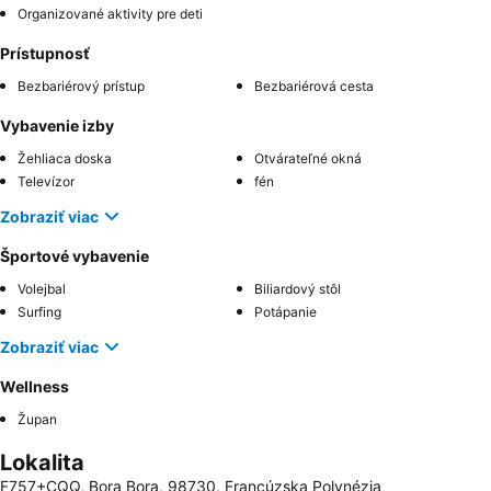
Organizované aktivity pre deti
Prístupnosť
Bezbariérový prístup
Bezbariérová cesta
Vybavenie izby
Žehliaca doska
Otvárateľné okná
Televízor
fén
Zobraziť viac
Športové vybavenie
Volejbal
Biliardový stôl
Surfing
Potápanie
Zobraziť viac
Wellness
Župan
Lokalita
F757+CQQ, Bora Bora, 98730, Francúzska Polynézia