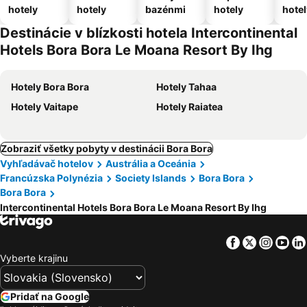
hotely
hotely
bazénmi
hotely
hotel
Destinácie v blízkosti hotela Intercontinental
Hotels Bora Bora Le Moana Resort By Ihg
Hotely Bora Bora
Hotely Tahaa
Hotely Vaitape
Hotely Raiatea
Zobraziť všetky pobyty v destinácii Bora Bora
Vyhľadávač hotelov
Austrália a Oceánia
Francúzska Polynézia
Society Islands
Bora Bora
Bora Bora
Intercontinental Hotels Bora Bora Le Moana Resort By Ihg
Facebook
Twitter
Insta
Yo
Vyberte krajinu
Pridať na Google