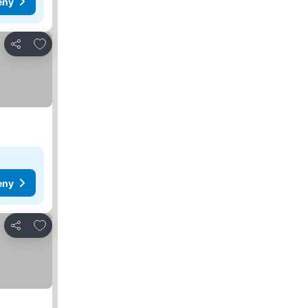
eny
Pridať do obľúbených
Zdieľať
eny
Pridať do obľúbených
Zdieľať