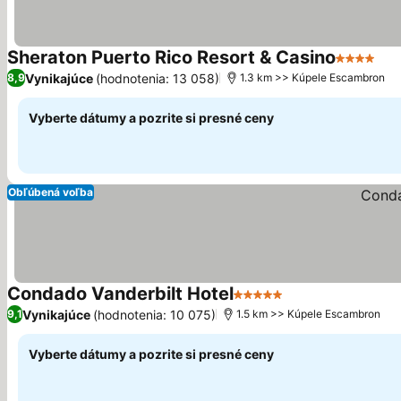
Sheraton Puerto Rico Resort & Casino
4 Počet h
Vynikajúce
(hodnotenia: 13 058)
8,9
1.3 km >> Kúpele Escambron
Vyberte dátumy a pozrite si presné ceny
Obľúbená voľba
Condado Vanderbilt Hotel
5 Počet hviezdičiek
Vynikajúce
(hodnotenia: 10 075)
9,1
1.5 km >> Kúpele Escambron
Vyberte dátumy a pozrite si presné ceny