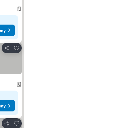
eny
Pridať do obľúbených
Zdieľať
eny
Pridať do obľúbených
Zdieľať