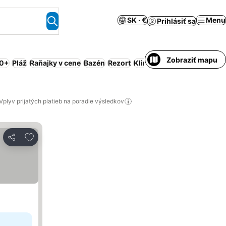
SK · €
Menu
Prihlásiť sa
Zobraziť mapu
,0+
Pláž
Raňajky v cene
Bazén
Rezort
Klimatizácia
Obsluhovaný
Vplyv prijatých platieb na poradie výsledkov
Pridať do obľúbených
Zdieľať