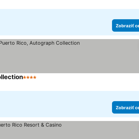
Zobraziť c
llection
4 Počet hviezdičiek
Zobraziť c