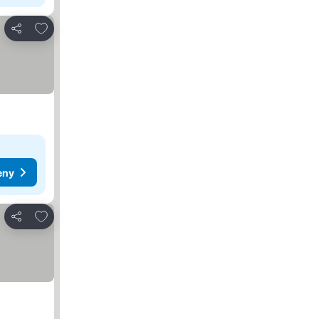
Pridať do obľúbených
Zdieľať
eny
Pridať do obľúbených
Zdieľať