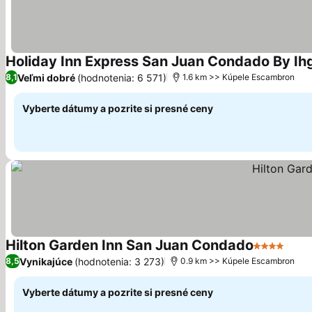
Holiday Inn Express San Juan Condado By Ih
Veľmi dobré
(hodnotenia: 6 571)
8,1
1.6 km >> Kúpele Escambron
Vyberte dátumy a pozrite si presné ceny
Hilton Garden Inn San Juan Condado
4 Počet hv
Vynikajúce
(hodnotenia: 3 273)
8,5
0.9 km >> Kúpele Escambron
Vyberte dátumy a pozrite si presné ceny