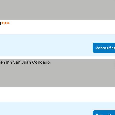
g
3 Počet hviezdičiek
Zobraziť c
iezdičiek