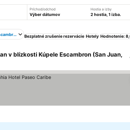
Príchod/odchod
Hostia a izby
Výber dátumov
2 hostia, 1 izba.
scambron
Bezplatné zrušenie rezervácie
Hotely
Hodnotenie: 8
an v blízkosti Kúpele Escambron (San Juan,
iek