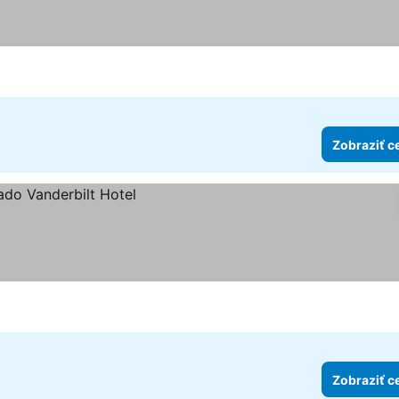
viezdičiek
Zobraziť c
Zobraziť c