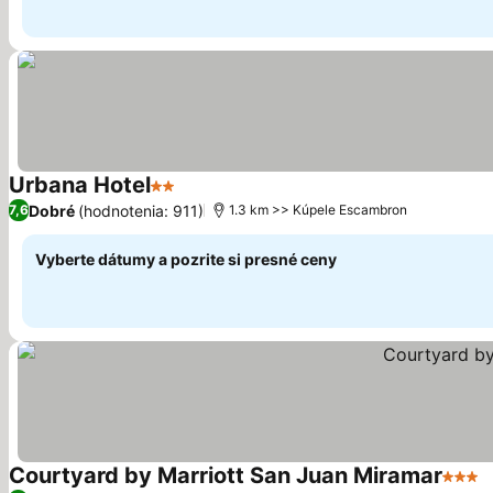
Urbana Hotel
2 Počet hviezdičiek
Dobré
(hodnotenia: 911)
7,6
1.3 km >> Kúpele Escambron
Vyberte dátumy a pozrite si presné ceny
Courtyard by Marriott San Juan Miramar
3 Poč