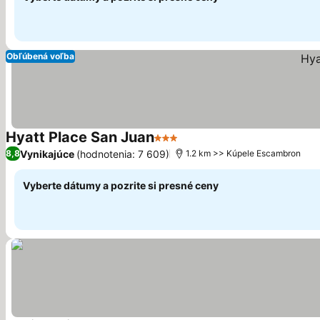
Obľúbená voľba
Hyatt Place San Juan
3 Počet hviezdičiek
Vynikajúce
(hodnotenia: 7 609)
8,8
1.2 km >> Kúpele Escambron
Vyberte dátumy a pozrite si presné ceny