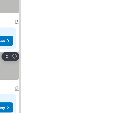
eny
Pridať do obľúbených
Zdieľať
eny