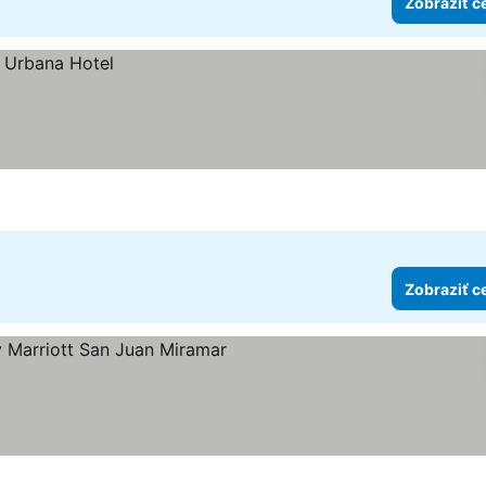
Zobraziť c
Zobraziť c
et hviezdičiek