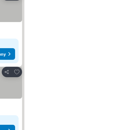
eny
Pridať do obľúbených
Zdieľať