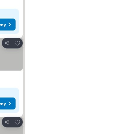
eny
Pridať do obľúbených
Zdieľať
eny
Pridať do obľúbených
Zdieľať