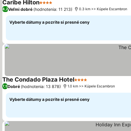
Caribe Hilton
4 Počet hviezdičiek
Veľmi dobré
(hodnotenia: 11 213)
8,2
0.3 km >> Kúpele Escambron
Vyberte dátumy a pozrite si presné ceny
The Condado Plaza Hotel
4 Počet hviezdičiek
Dobré
(hodnotenia: 13 878)
7,5
1.0 km >> Kúpele Escambron
Vyberte dátumy a pozrite si presné ceny