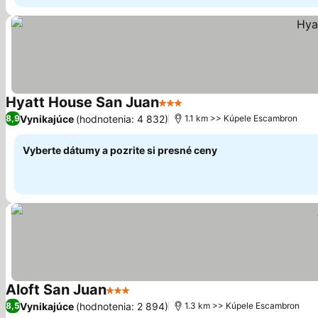
Hyatt House San Juan
3 Počet hviezdičiek
Vynikajúce
(hodnotenia: 4 832)
8,9
1.1 km >> Kúpele Escambron
Vyberte dátumy a pozrite si presné ceny
Aloft San Juan
3 Počet hviezdičiek
Vynikajúce
(hodnotenia: 2 894)
8,5
1.3 km >> Kúpele Escambron