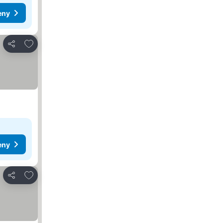
eny
Pridať do obľúbených
Zdieľať
eny
Pridať do obľúbených
Zdieľať