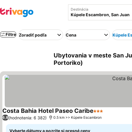
Destinácia
Filtre
Zoradiť podľa
Cena
Kúpele E
Ubytovania v meste San Ju
Portoriko)
Costa Bahia Hotel Paseo Caribe
3 Počet hviezdič
(hodnotenia: 6 382)
6,8
0.5 km >> Kúpele Escambron
Vyberte dátumy a pozrite si presné ceny