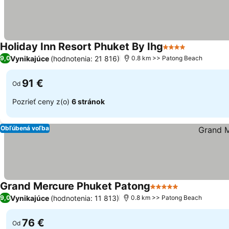
Holiday Inn Resort Phuket By Ihg
4 Počet hviezdič
Vynikajúce
(hodnotenia: 21 816)
9,0
0.8 km >> Patong Beach
91 €
Od
Pozrieť ceny z(o)
6 stránok
Obľúbená voľba
Grand Mercure Phuket Patong
5 Počet hviezdičiek
Vynikajúce
(hodnotenia: 11 813)
9,0
0.8 km >> Patong Beach
76 €
Od