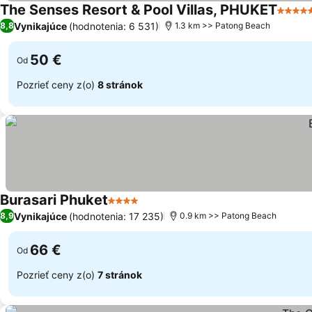
The Senses Resort & Pool Villas, PHUKET
5 Poče
Vynikajúce
(hodnotenia: 6 531)
8,8
1.3 km >> Patong Beach
50 €
Od
Pozrieť ceny z(o)
8 stránok
Burasari Phuket
4 Počet hviezdičiek
Vynikajúce
(hodnotenia: 17 235)
8,9
0.9 km >> Patong Beach
66 €
Od
Pozrieť ceny z(o)
7 stránok