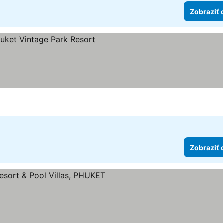
Zobraziť 
zdičiek
Zobraziť 