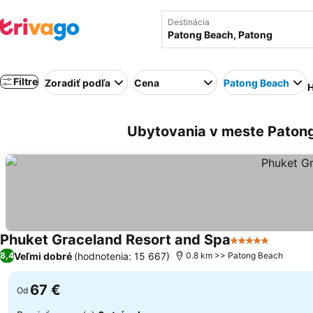
Destinácia
Filtre
Zoradiť podľa
Cena
Patong Beach
H
Ubytovania v meste Patong 
Phuket Graceland Resort and Spa
5 Počet hviezdi
Veľmi dobré
(hodnotenia: 15 667)
8,4
0.8 km >> Patong Beach
67 €
Od