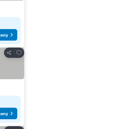
ceny
Pridať do obľúbených
Zdieľať
ceny