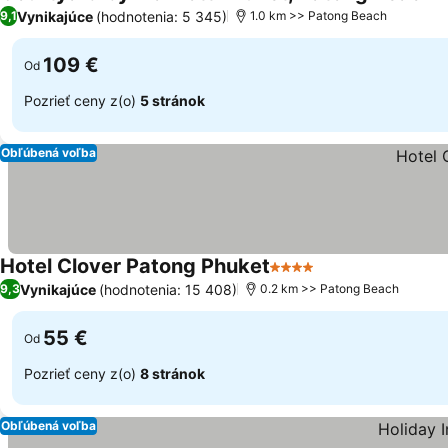
Vynikajúce
(hodnotenia: 5 345)
9,1
1.0 km >> Patong Beach
109 €
Od
Pozrieť ceny z(o)
5 stránok
Obľúbená voľba
Hotel Clover Patong Phuket
4 Počet hviezdičiek
Vynikajúce
(hodnotenia: 15 408)
9,3
0.2 km >> Patong Beach
55 €
Od
Pozrieť ceny z(o)
8 stránok
Obľúbená voľba