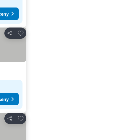
ceny
Pridať do obľúbených
Zdieľať
ceny
Pridať do obľúbených
Zdieľať