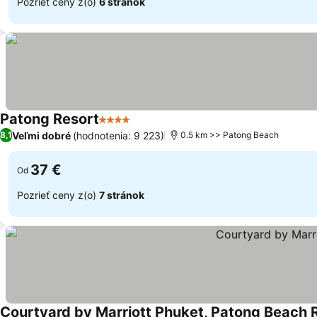
Pozrieť ceny z(o)
6 stránok
Patong Resort
4 Počet hviezdičiek
Veľmi dobré
(hodnotenia: 9 223)
8,1
0.5 km >> Patong Beach
37 €
Od
Pozrieť ceny z(o)
7 stránok
Courtyard by Marriott Phuket, Patong Beach 