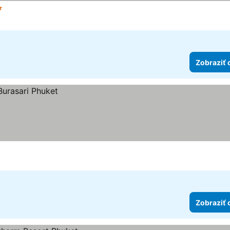
t hviezdičiek
Zobraziť 
Zobraziť 