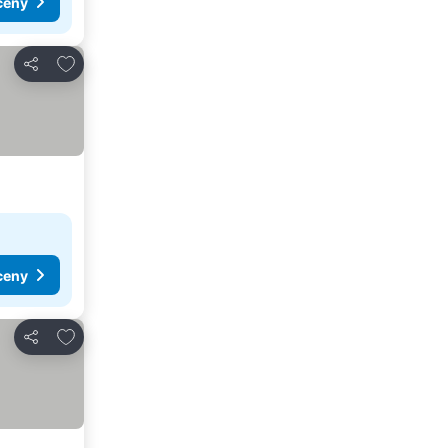
ceny
Pridať do obľúbených
Zdieľať
ceny
Pridať do obľúbených
Zdieľať