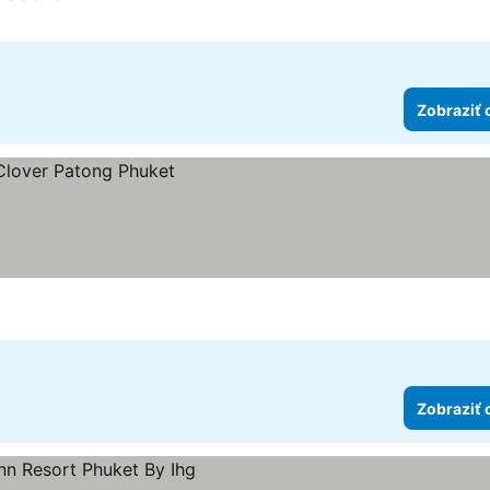
5 Počet hviezdičiek
Zobraziť 
Zobraziť 