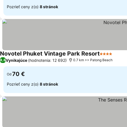
Pozrieť ceny z(o)
8 stránok
Novotel Phuket Vintage Park Resort
4 Počet hvie
Vynikajúce
(hodnotenia: 12 692)
8,8
0.7 km >> Patong Beach
70 €
Od
Pozrieť ceny z(o)
8 stránok