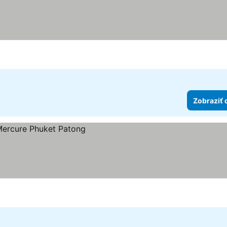
iek
Zobraziť 