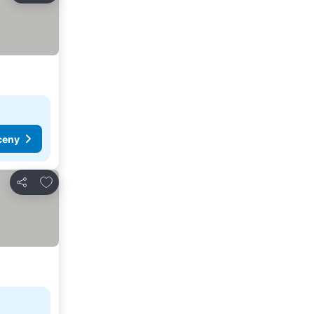
ceny
Pridať do obľúbených
Zdieľať