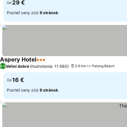
29 €
Od
Pozrieť ceny z(o)
6 stránok
Aspery Hotel
3 Počet hviezdičiek
Veľmi dobré
(hodnotenia: 11 680)
8,0
0.6 km >> Patong Beach
16 €
Od
Pozrieť ceny z(o)
6 stránok