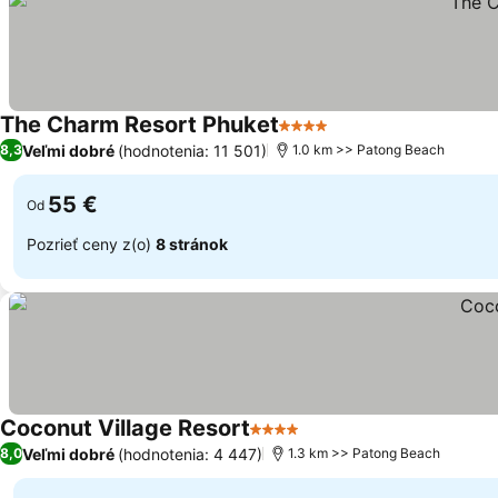
The Charm Resort Phuket
4 Počet hviezdičiek
Veľmi dobré
(hodnotenia: 11 501)
8,3
1.0 km >> Patong Beach
55 €
Od
Pozrieť ceny z(o)
8 stránok
Coconut Village Resort
4 Počet hviezdičiek
Veľmi dobré
(hodnotenia: 4 447)
8,0
1.3 km >> Patong Beach