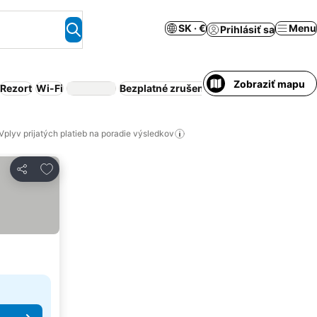
SK · €
Menu
Prihlásiť sa
Zobraziť mapu
Rezort
Wi-Fi
Bezplatné zrušenie rezervácie
Obsluhov
Vplyv prijatých platieb na poradie výsledkov
Pridať do obľúbených
Zdieľať