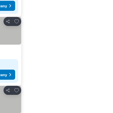
ceny
Pridať do obľúbených
Zdieľať
ceny
Pridať do obľúbených
Zdieľať