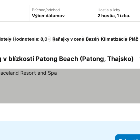
Príchod/odchod
Hostia a izby
Výber dátumov
2 hostia, 1 izba.
otely
Hodnotenie: 8,0+
Raňajky v cene
Bazén
Klimatizácia
Pláž
v blízkosti Patong Beach (Patong, Thajsko)
čiek