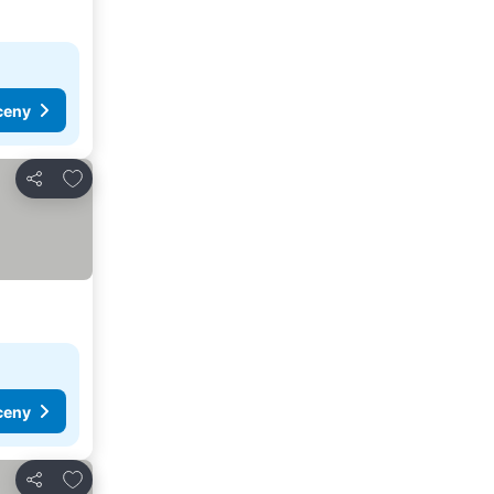
ceny
Pridať do obľúbených
Zdieľať
ceny
Pridať do obľúbených
Zdieľať