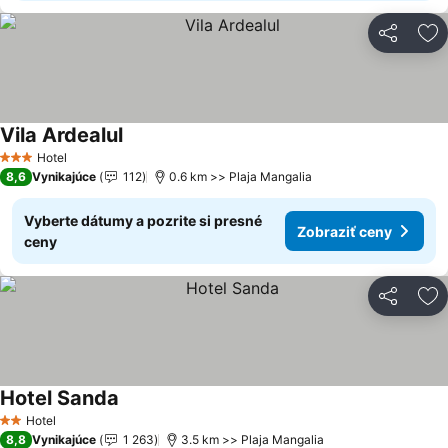
Zdieľať
Pr
Vila Ardealul
Zobraziť ceny
Hotel
3 Počet hviezdičiek
8,6
Vynikajúce
112
0.6 km >> Plaja Mangalia
Vyberte dátumy a pozrite si presné
Zobraziť ceny
ceny
Zdieľať
Pr
Hotel Sanda
Zobraziť ceny
Hotel
2 Počet hviezdičiek
8,8
Vynikajúce
1 263
3.5 km >> Plaja Mangalia