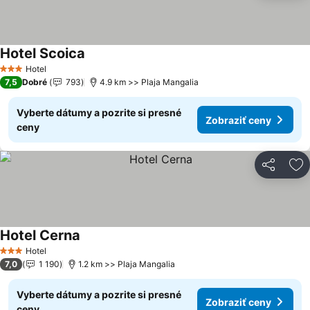
Hotel Scoica
Zobraziť ceny
Hotel
3 Počet hviezdičiek
7,5
Dobré
793
4.9 km >> Plaja Mangalia
Vyberte dátumy a pozrite si presné
Zobraziť ceny
ceny
Zdieľať
Pr
Hotel Cerna
Zobraziť ceny
Hotel
3 Počet hviezdičiek
7,0
1 190
1.2 km >> Plaja Mangalia
Vyberte dátumy a pozrite si presné
Zobraziť ceny
ceny