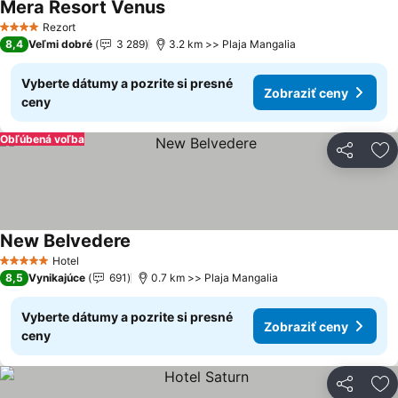
Mera Resort Venus
Zobraziť ceny
Rezort
4 Počet hviezdičiek
8,4
Veľmi dobré
3 289
3.2 km >> Plaja Mangalia
Vyberte dátumy a pozrite si presné
Zobraziť ceny
ceny
Obľúbená voľba
Zdieľať
Pr
New Belvedere
Zobraziť ceny
Hotel
5 Počet hviezdičiek
8,5
Vynikajúce
691
0.7 km >> Plaja Mangalia
Vyberte dátumy a pozrite si presné
Zobraziť ceny
ceny
Zdieľať
Pr