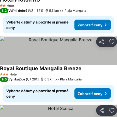
Zobraziť ceny
Hotel
2 Počet hviezdičiek
8,2
Veľmi dobré
1 371
5.5 km >> Plaja Mangalia
Vyberte dátumy a pozrite si presné
Zobraziť ceny
ceny
Zdieľať
Pr
Royal Boutique Mangalia Breeze
Zobraziť ceny
Hotel
3 Počet hviezdičiek
9,5
Vynikajúce
291
0.5 km >> Plaja Mangalia
Vyberte dátumy a pozrite si presné
Zobraziť ceny
ceny
Zdieľať
Pr