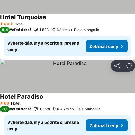
Hotel Turquoise
Zobraziť ceny
Hotel
4 Počet hviezdičiek
8,4
Veľmi dobré
1 588
3.1 km >> Plaja Mangalia
Vyberte dátumy a pozrite si presné
Zobraziť ceny
ceny
Zdieľať
Pr
Hotel Paradiso
Zobraziť ceny
Hotel
3 Počet hviezdičiek
8,1
Veľmi dobré
1 358
0.4 km >> Plaja Mangalia
Vyberte dátumy a pozrite si presné
Zobraziť ceny
ceny