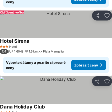
ceny
Obľúbená voľba
Zdieľať
Pr
Hotel Sirena
Zobraziť ceny
Hotel
3 Počet hviezdičiek
7,4
1 604
1.6 km >> Plaja Mangalia
Vyberte dátumy a pozrite si presné
Zobraziť ceny
ceny
Zdieľať
Pr
Dana Holiday Club
Zobraziť ceny