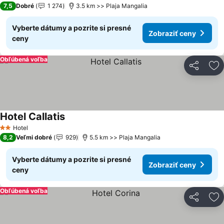
7,5
Dobré
1 274
3.5 km >> Plaja Mangalia
Vyberte dátumy a pozrite si presné
Zobraziť ceny
ceny
Obľúbená voľba
Zdieľať
Pr
Hotel Callatis
Zobraziť ceny
Hotel
2 Počet hviezdičiek
8,2
Veľmi dobré
929
5.5 km >> Plaja Mangalia
Vyberte dátumy a pozrite si presné
Zobraziť ceny
ceny
Obľúbená voľba
Zdieľať
Pr