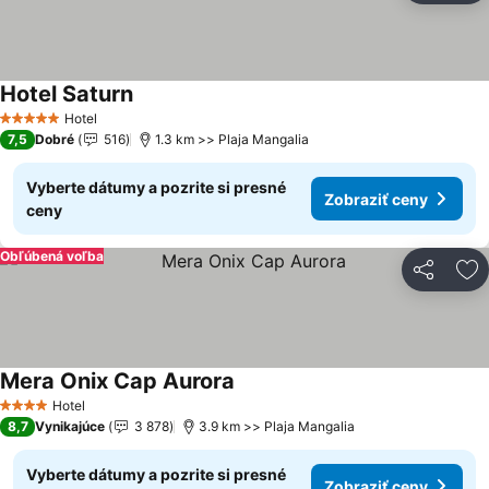
Hotel Saturn
Zobraziť ceny
Hotel
5 Počet hviezdičiek
7,5
Dobré
516
1.3 km >> Plaja Mangalia
Vyberte dátumy a pozrite si presné
Zobraziť ceny
ceny
Obľúbená voľba
Zdieľať
Pr
Mera Onix Cap Aurora
Zobraziť ceny
Hotel
4 Počet hviezdičiek
8,7
Vynikajúce
3 878
3.9 km >> Plaja Mangalia
Vyberte dátumy a pozrite si presné
Zobraziť ceny