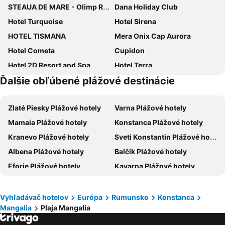
STEAUA DE MARE - Olimp Resort
Dana Holiday Club
Hotel Turquoise
Hotel Sirena
HOTEL TISMANA
Mera Onix Cap Aurora
Hotel Cometa
Cupidon
Hotel 2D Resort and Spa
Hotel Terra
Ďalšie obľúbené plážové destinácie
New Belvedere
Ammon
Hotel Doina
Hotel Venus
Zlaté Piesky Plážové hotely
Varna Plážové hotely
Hotel Topaz
Hotel Solymar
Mamaia Plážové hotely
Konstanca Plážové hotely
Hotel Dana Resort
Hotel Mures
Kranevo Plážové hotely
Sveti Konstantin Plážové hotely
Hotel Siret Saturn
Hotel Proton K3
Albena Plážové hotely
Balčik Plážové hotely
Hotel Opal
Hotel Callatis
Eforie Plážové hotely
Kavarna Plážové hotely
Hotel Favorit
Tiberius Residence
Venus Plážové hotely
Năvodari Plážové hotely
Vox Maris Grand Resort
Hotel Afrodita
Costineşti Plážové hotely
Eforie Sud Plážové hotely
Hotel Saturn
Mera Brise
Vyhľadávač hotelov
Európa
Rumunsko
Konstanca
Mangalia
Plaja Mangalia
Saturn Plážové hotely
Jupiter Plážové hotely
Grand Hotel Caraiman
Hotel Corsa
Neptun Plážové hotely
Mangalia Plážové hotely