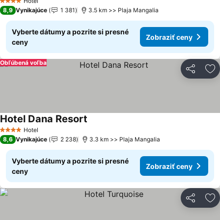
Hotel
4 Počet hviezdičiek
8,9
Vynikajúce
1 381
3.5 km >> Plaja Mangalia
Vyberte dátumy a pozrite si presné
Zobraziť ceny
ceny
Obľúbená voľba
Zdieľať
Pr
Hotel Dana Resort
Zobraziť ceny
Hotel
4 Počet hviezdičiek
8,6
Vynikajúce
2 238
3.3 km >> Plaja Mangalia
Vyberte dátumy a pozrite si presné
Zobraziť ceny
ceny
Zdieľať
Pr