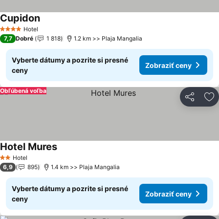
Cupidon
Zobraziť ceny
Hotel
4 Počet hviezdičiek
7,7
Dobré
1 818
1.2 km >> Plaja Mangalia
Vyberte dátumy a pozrite si presné
Zobraziť ceny
ceny
Obľúbená voľba
Zdieľať
Pr
Hotel Mures
Zobraziť ceny
Hotel
2 Počet hviezdičiek
6,9
895
1.4 km >> Plaja Mangalia
Vyberte dátumy a pozrite si presné
Zobraziť ceny
ceny