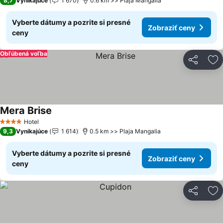
8,7
Vynikajúce
1 670
0.6 km >> Plaja Mangalia
Vyberte dátumy a pozrite si presné
Zobraziť ceny
ceny
Obľúbená voľba
Zdieľať
Pr
Mera Brise
Zobraziť ceny
Hotel
4 Počet hviezdičiek
9,3
Vynikajúce
1 614
0.5 km >> Plaja Mangalia
Vyberte dátumy a pozrite si presné
Zobraziť ceny
ceny
Zdieľať
Pr