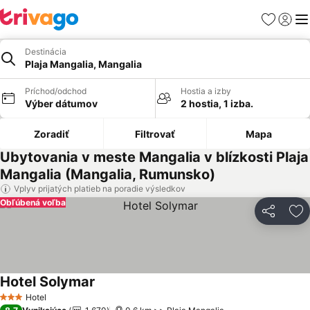
Obľúbené
Prihlási
Me
Destinácia
Plaja Mangalia, Mangalia
Príchod/odchod
Hostia a izby
Výber dátumov
2 hostia, 1 izba.
Zoradiť
Filtrovať
Mapa
Ubytovania v meste Mangalia v blízkosti Plaja
Mangalia (Mangalia, Rumunsko)
Vplyv prijatých platieb na poradie výsledkov
Obľúbená voľba
Zdieľať
Pr
Hotel Solymar
Zobraziť ceny
Hotel
3 Počet hviezdičiek