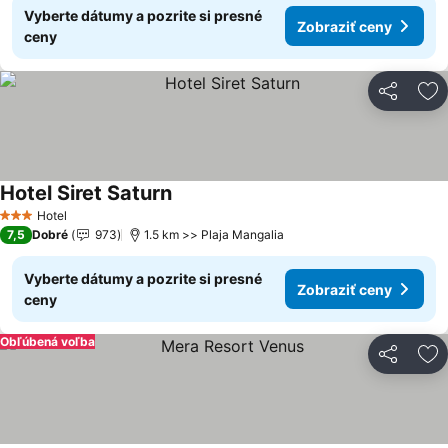
Vyberte dátumy a pozrite si presné
Zobraziť ceny
ceny
Zdieľať
Pr
Hotel Siret Saturn
Zobraziť ceny
Hotel
3 Počet hviezdičiek
7,5
Dobré
973
1.5 km >> Plaja Mangalia
Vyberte dátumy a pozrite si presné
Zobraziť ceny
ceny
Obľúbená voľba
Zdieľať
Pr