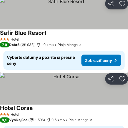
Zdieľať
Pr
Safir Blue Resort
Zobraziť ceny
Hotel
3 Počet hviezdičiek
7,9
Dobré
938
1.0 km >> Plaja Mangalia
Vyberte dátumy a pozrite si presné
Zobraziť ceny
ceny
Zdieľať
Pr
Hotel Corsa
Zobraziť ceny
Hotel
3 Počet hviezdičiek
8,9
Vynikajúce
1 596
0.5 km >> Plaja Mangalia