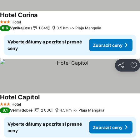
Hotel Corina
Zobraziť ceny
Hotel
3 Počet hviezdičiek
8,6
Vynikajúce
1 849
3.5 km >> Plaja Mangalia
Vyberte dátumy a pozrite si presné
Zobraziť ceny
ceny
Zdieľať
Pr
Hotel Capitol
Zobraziť ceny
Hotel
3 Počet hviezdičiek
8,1
Veľmi dobré
2 036
4.5 km >> Plaja Mangalia
Vyberte dátumy a pozrite si presné
Zobraziť ceny
ceny