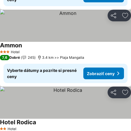
Zdieľať
Pr
Ammon
Zobraziť ceny
Hotel
3 Počet hviezdičiek
7,6
Dobré
245
3.4 km >> Plaja Mangalia
Vyberte dátumy a pozrite si presné
Zobraziť ceny
ceny
Zdieľať
Pr
Hotel Rodica
Zobraziť ceny
Hotel
2 Počet hviezdičiek