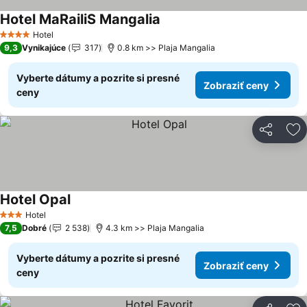
Hotel MaRailiS Mangalia
Zobraziť ceny
Hotel
4 Počet hviezdičiek
9,3
Vynikajúce
317
0.8 km >> Plaja Mangalia
Vyberte dátumy a pozrite si presné
Zobraziť ceny
ceny
Zdieľať
Pr
Hotel Opal
Zobraziť ceny
Hotel
3 Počet hviezdičiek
7,5
Dobré
2 538
4.3 km >> Plaja Mangalia
Vyberte dátumy a pozrite si presné
Zobraziť ceny
ceny