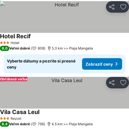
Zdieľať
Pr
Hotel Recif
Zobraziť ceny
Hotel
3 Počet hviezdičiek
8,0
Veľmi dobré
608
5.3 km >> Plaja Mangalia
Vyberte dátumy a pozrite si presné
Zobraziť ceny
ceny
Obľúbená voľba
Zdieľať
Pr
Vila Casa Leul
Zobraziť ceny
Rezort
3 Počet hviezdičiek
8,4
Veľmi dobré
756
4.5 km >> Plaja Mangalia