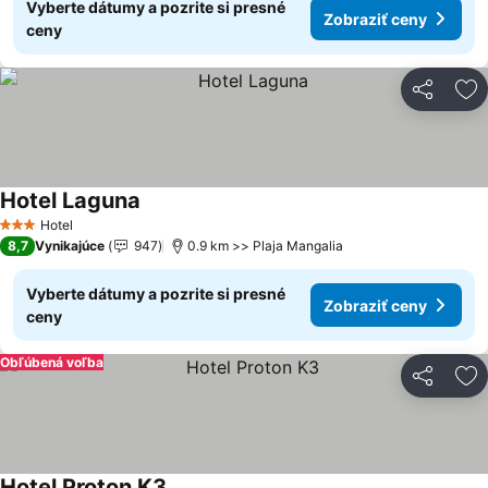
Vyberte dátumy a pozrite si presné
Zobraziť ceny
ceny
Zdieľať
Pr
Hotel Laguna
Zobraziť ceny
Hotel
3 Počet hviezdičiek
8,7
Vynikajúce
947
0.9 km >> Plaja Mangalia
Vyberte dátumy a pozrite si presné
Zobraziť ceny
ceny
Obľúbená voľba
Zdieľať
Pr
Hotel Proton K3