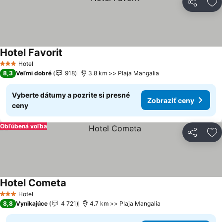
Zdieľať
Pr
Hotel Favorit
Zobraziť ceny
Hotel
3 Počet hviezdičiek
8,3
Veľmi dobré
918
3.8 km >> Plaja Mangalia
Vyberte dátumy a pozrite si presné
Zobraziť ceny
ceny
Obľúbená voľba
Zdieľať
Pr
Hotel Cometa
Zobraziť ceny
Hotel
3 Počet hviezdičiek
8,8
Vynikajúce
4 721
4.7 km >> Plaja Mangalia