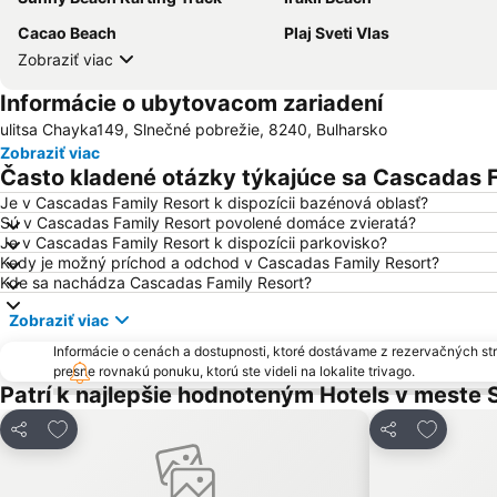
Cacao Beach
Plaj Sveti Vlas
Zobraziť viac
Informácie o ubytovacom zariadení
ulitsa Chayka149, Slnečné pobrežie, 8240, Bulharsko
Zobraziť viac
Často kladené otázky týkajúce sa Cascadas F
Je v Cascadas Family Resort k dispozícii bazénová oblasť?
Sú v Cascadas Family Resort povolené domáce zvieratá?
Je v Cascadas Family Resort k dispozícii parkovisko?
Kedy je možný príchod a odchod v Cascadas Family Resort?
Kde sa nachádza Cascadas Family Resort?
Zobraziť viac
Informácie o cenách a dostupnosti, ktoré dostávame z rezervačných st
presne rovnakú ponuku, ktorú ste videli na lokalite trivago.
Patrí k najlepšie hodnoteným Hotels v meste 
Pridať do obľúbených
Pridať do
Zdieľať
Zdieľať