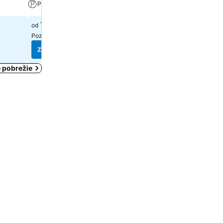
Parkovanie
Parkovanie
72 €
143 €
od
od
Pozrieť ceny z(o)
4 stránok
Pozrieť ceny z(o)
3 stráno
Zobraziť ceny
Zobraziť ceny
é pobrežie