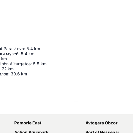
nt Paraskeva
:
5.4
km
ки музей
:
5.4
km
km
John Aliturgetos
:
5.5
km
:
22
km
влов
:
30.6
km
Rozbaliť mapu
Pomorie East
Avtogara Obzor
Action Aquapark
Port of Nessebar