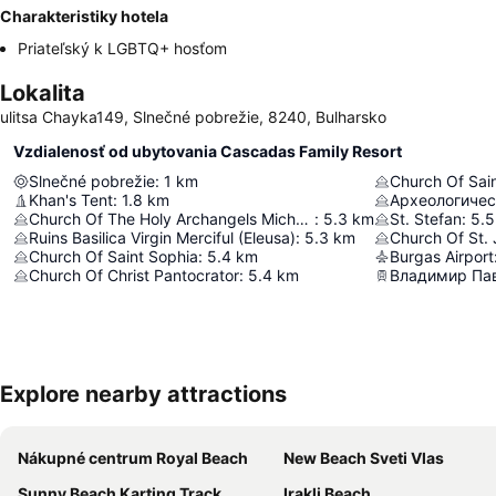
Charakteristiky hotela
Priateľský k LGBTQ+ hosťom
Lokalita
ulitsa Chayka149, Slnečné pobrežie, 8240, Bulharsko
Vzdialenosť od ubytovania Cascadas Family Resort
Slnečné pobrežie
:
1
km
Church Of Sai
Khan's Tent
:
1.8
km
Археологичес
Church Of The Holy Archangels Michael And Gabriel
:
5.3
km
St. Stefan
:
5.5
Ruins Basilica Virgin Merciful (Eleusa)
:
5.3
km
Church Of St. 
Church Of Saint Sophia
:
5.4
km
Burgas Airport
Church Of Christ Pantocrator
:
5.4
km
Владимир Па
Explore nearby attractions
Nákupné centrum Royal Beach
New Beach Sveti Vlas
Sunny Beach Karting Track
Irakli Beach