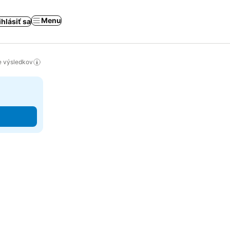
Menu
ihlásiť sa
ie výsledkov