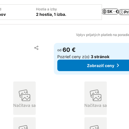
d
Hostia a izby
SK · €
Pr
mov
2 hostia, 1 izba.
Vplyv prijatých platieb na porad
Pridať do obľúbených
60 €
od
Zdieľať
Pozrieť ceny z(o)
3 stránok
Zobraziť ceny
Načítava sa
Načítava sa