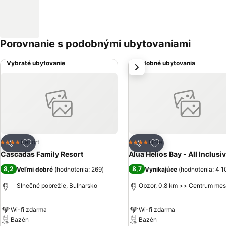
Porovnanie s podobnými ubytovaniami
Vybraté ubytovanie
Podobné ubytovania
next
Pridať do obľúbených
Pridať do obľúbený
Rezort
Hotel
4 Počet hviezdičiek
4 Počet hviezdičiek
Zdieľať
Zdieľať
Cascadas Family Resort
Alua Helios Bay - All Inclusi
8,2
8,7
Veľmi dobré
(
hodnotenia: 269
)
Vynikajúce
(
hodnotenia: 4 1
Slnečné pobrežie, Bulharsko
Obzor, 0.8 km >> Centrum mes
Wi-fi zdarma
Wi-fi zdarma
Bazén
Bazén