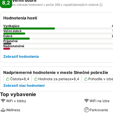
Veľmi dobré
8,2
na základe hodnotení v počte 269 z najobľúbenejších
stránok
Hodnotenia hostí
Vynikajúce
Veľmi dobré
Dobré
Prijateľné
Nedostatočné
Zobraziť hodnotenia
Nadpriemerné hodnotenie v meste Slnečné pobrežie
Čistota
•
8,4
Hodnota za peniaze
•
8,4
Pohodlie v izb
Zobraziť viac hodnotení
Top vybavenie
WiFi v lobby
WiFi na izbe
Wellness
Parkovanie