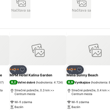
Načítava sa
Načítava sa
ch
Pridať do obľúbených
Pridať do obľúbe
Hotel
Hotel
4 Počet hviezdičiek
4 Počet hviezdičiek
Zdieľať
Zdieľať
ve
MPM Hotel Kalina Garden
Meliá Sunny Beach
8,2
8,9
07
)
Veľmi dobré
(
hodnotenia: 4 724
)
Vynikajúce
(
hodnotenia: 
ta
Slnečné pobrežie, 0.3 km >>
Slnečné pobrežie, 0.4 km >
Centrum mesta
Centrum mesta
Wi-fi zdarma
Wi-fi zdarma
Bazén
Bazén