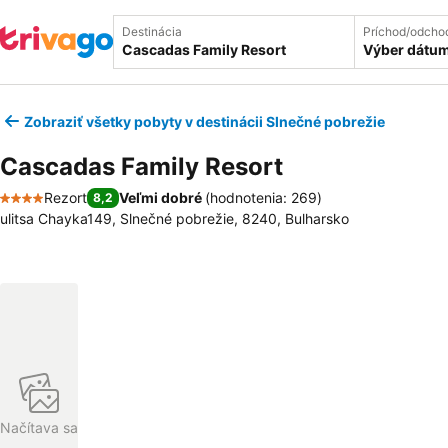
Destinácia
Príchod/odcho
Výber dátu
Zobraziť všetky pobyty v destinácii Slnečné pobrežie
Cascadas Family Resort
Rezort
Veľmi dobré
(
hodnotenia: 269
)
8,2
4 Počet hviezdičiek
ulitsa Chayka149, Slnečné pobrežie, 8240, Bulharsko
Načítava sa