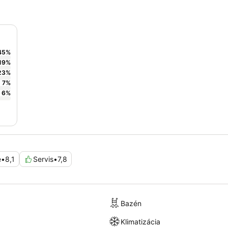
45
%
19
%
23
%
7
%
6
%
e
•
8,1
Servis
•
7,8
Bazén
Klimatizácia