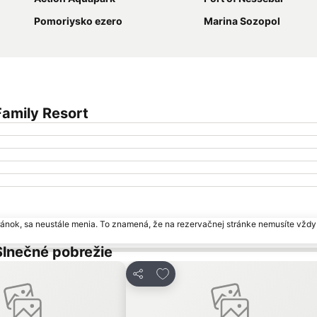
Pomoriysko ezero
Marina Sozopol
amily Resort
ránok, sa neustále menia. To znamená, že na rezervačnej stránke nemusíte vždy 
Slnečné pobrežie
 obľúbených
Pridať do obľúbených
Zdieľať