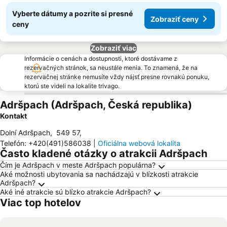
Vyberte dátumy a pozrite si presné
Zobraziť ceny
ceny
Zobraziť viac
Informácie o cenách a dostupnosti, ktoré dostávame z
rezervačných stránok, sa neustále menia. To znamená, že na
rezervačnej stránke nemusíte vždy nájsť presne rovnakú ponuku,
ktorú ste videli na lokalite trivago.
Adršpach (Adršpach, Česká republika)
Kontakt
Dolní Adršpach
,
549 57
,
Telefón
:
+420(491)586038
|
Oficiálna webová lokalita
Často kladené otázky o atrakcii Adršpach
Čím je Adršpach v meste Adršpach populárna?
Aké možnosti ubytovania sa nachádzajú v blízkosti atrakcie
Adršpach?
Aké iné atrakcie sú blízko atrakcie Adršpach?
Viac top hotelov