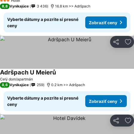
Hotel
3 Počet hviezdičiek
8,8
Vynikajúce
3 436
16.8 km >> Adršpach
Vyberte dátumy a pozrite si presné
Zobraziť ceny
ceny
Zdieľať
Pr
Adršpach U Meierů
Celý dom/apartmán
8,6
Vynikajúce
259
0.2 km >> Adršpach
Vyberte dátumy a pozrite si presné
Zobraziť ceny
ceny
Zdieľať
Pr