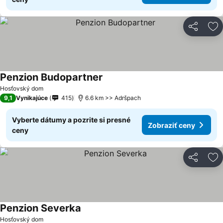
Zdieľať
Pr
Penzion Budopartner
Hosťovský dom
9,1
Vynikajúce
415
6.6 km >> Adršpach
Vyberte dátumy a pozrite si presné
Zobraziť ceny
ceny
Zdieľať
Pr
Penzion Severka
Hosťovský dom