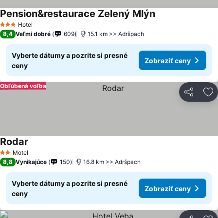
Pension&restaurace Zelený Mlýn
Hotel
3 Počet hviezdičiek
8,4
Veľmi dobré
609
15.1 km >> Adršpach
Vyberte dátumy a pozrite si presné
Zobraziť ceny
ceny
Obľúbená voľba
Zdieľať
Pr
Rodar
Motel
2 Počet hviezdičiek
8,8
Vynikajúce
150
16.8 km >> Adršpach
Vyberte dátumy a pozrite si presné
Zobraziť ceny
ceny