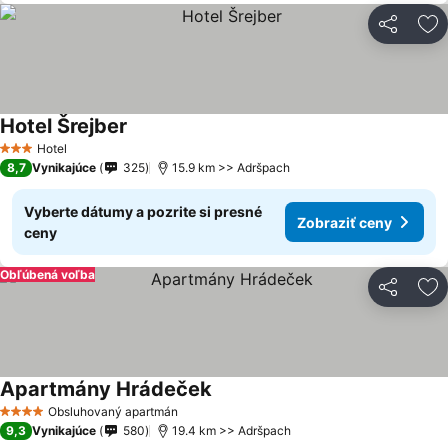
Zdieľať
Pr
Hotel Šrejber
Hotel
3 Počet hviezdičiek
8,7
Vynikajúce
325
15.9 km >> Adršpach
Vyberte dátumy a pozrite si presné
Zobraziť ceny
ceny
Obľúbená voľba
Zdieľať
Pr
Apartmány Hrádeček
Obsluhovaný apartmán
4 Počet hviezdičiek
9,3
Vynikajúce
580
19.4 km >> Adršpach