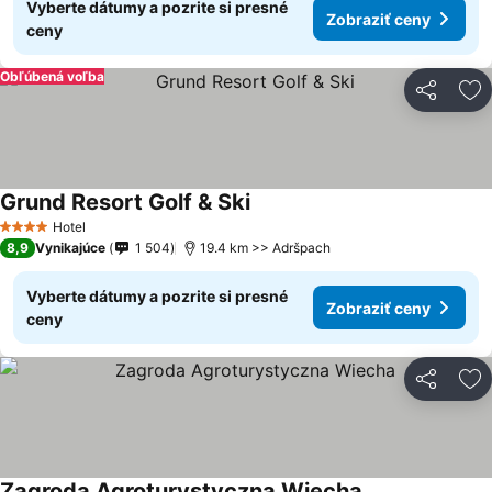
Vyberte dátumy a pozrite si presné
Zobraziť ceny
ceny
Obľúbená voľba
Zdieľať
Pr
Grund Resort Golf & Ski
Hotel
4 Počet hviezdičiek
8,9
Vynikajúce
1 504
19.4 km >> Adršpach
Vyberte dátumy a pozrite si presné
Zobraziť ceny
ceny
Zdieľať
Pr
Zagroda Agroturystyczna Wiecha