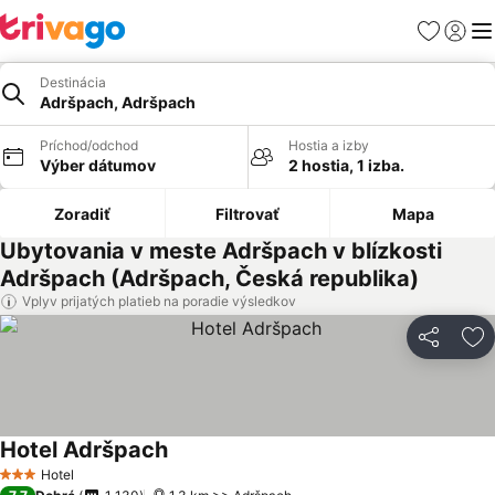
Obľúbené
Prihlási
Me
Destinácia
Adršpach, Adršpach
Príchod/odchod
Hostia a izby
Výber dátumov
2 hostia, 1 izba.
Zoradiť
Filtrovať
Mapa
Ubytovania v meste Adršpach v blízkosti
Adršpach (Adršpach, Česká republika)
Vplyv prijatých platieb na poradie výsledkov
Zdieľať
Pr
Hotel Adršpach
Hotel
3 Počet hviezdičiek