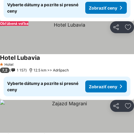
Vyberte dátumy a pozrite si presné
Zobraziť ceny
ceny
Obľúbená voľba
Zdieľať
Pr
Hotel Lubavia
Hotel
1 Počet hviezdičiek
7,2
1 157
12.5 km >> Adršpach
Vyberte dátumy a pozrite si presné
Zobraziť ceny
ceny
Zdieľať
Pr