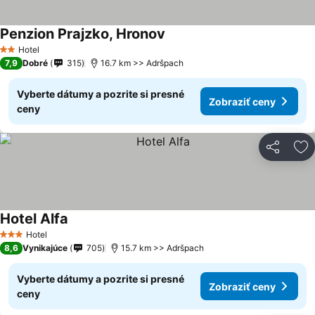
Penzion Prajzko, Hronov
Hotel
2 Počet hviezdičiek
7,9
Dobré
315
16.7 km >> Adršpach
Vyberte dátumy a pozrite si presné
Zobraziť ceny
ceny
Zdieľať
Pr
Hotel Alfa
Hotel
3 Počet hviezdičiek
8,6
Vynikajúce
705
15.7 km >> Adršpach
Vyberte dátumy a pozrite si presné
Zobraziť ceny
ceny