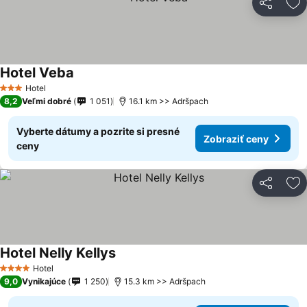
Zdieľať
Pr
Hotel Veba
Hotel
3 Počet hviezdičiek
8,2
Veľmi dobré
1 051
16.1 km >> Adršpach
Vyberte dátumy a pozrite si presné
Zobraziť ceny
ceny
Zdieľať
Pr
Hotel Nelly Kellys
Hotel
4 Počet hviezdičiek
9,0
Vynikajúce
1 250
15.3 km >> Adršpach