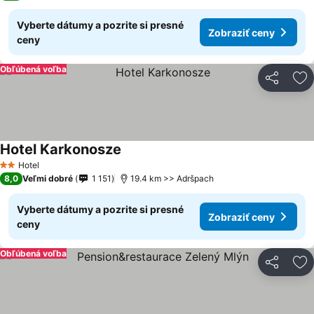
Vyberte dátumy a pozrite si presné
Zobraziť ceny
ceny
Obľúbená voľba
Zdieľať
Pr
Hotel Karkonosze
Hotel
2 Počet hviezdičiek
8,0
Veľmi dobré
1 151
19.4 km >> Adršpach
Vyberte dátumy a pozrite si presné
Zobraziť ceny
ceny
Obľúbená voľba
Zdieľať
Pr