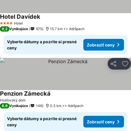
Hotel Davídek
Hotel
4 Počet hviezdičiek
9,2
Vynikajúce
975
15.7 km >> Adršpach
Vyberte dátumy a pozrite si presné
Zobraziť ceny
ceny
Zdieľať
Pr
Penzion Zámecká
Hosťovský dom
8,9
Vynikajúce
146
0.3 km >> Adršpach
Vyberte dátumy a pozrite si presné
Zobraziť ceny
ceny