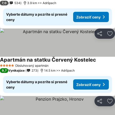
7,0
534
3.9 km >> Adršpach
Vyberte dátumy a pozrite si presné
Zobraziť ceny
ceny
Zdieľať
Pr
Apartmán na statku Červený Kostelec
Obsluhovaný apartmán
5 Počet hviezdičiek
9,7
Vynikajúce
273
14.5 km >> Adršpach
Vyberte dátumy a pozrite si presné
Zobraziť ceny
ceny
Zdieľať
Pr