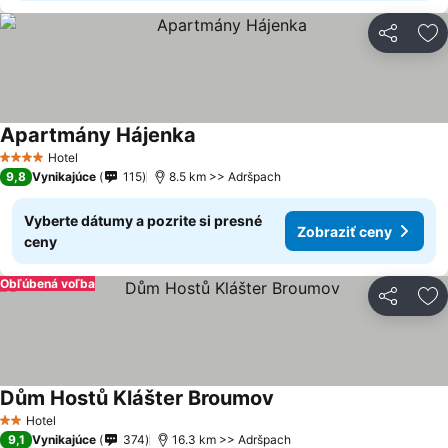
Zdieľať
Pr
Apartmány Hájenka
Hotel
4 Počet hviezdičiek
9,8
Vynikajúce
115
8.5 km >> Adršpach
Vyberte dátumy a pozrite si presné
Zobraziť ceny
ceny
Obľúbená voľba
Zdieľať
Pr
Dům Hostů Klášter Broumov
Hotel
2 Počet hviezdičiek
9,1
Vynikajúce
374
16.3 km >> Adršpach