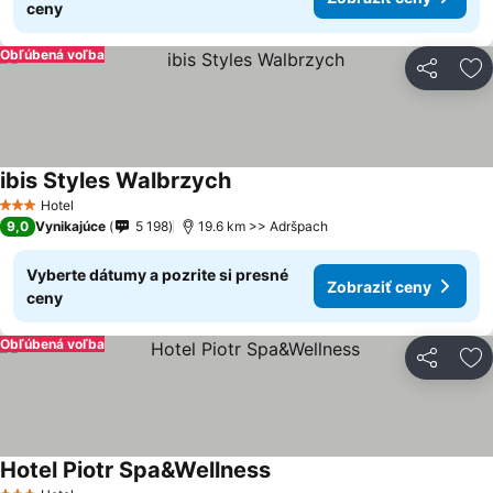
ceny
Obľúbená voľba
Zdieľať
Pr
ibis Styles Walbrzych
Hotel
3 Počet hviezdičiek
9,0
Vynikajúce
5 198
19.6 km >> Adršpach
Vyberte dátumy a pozrite si presné
Zobraziť ceny
ceny
Obľúbená voľba
Zdieľať
Pr
Hotel Piotr Spa&Wellness