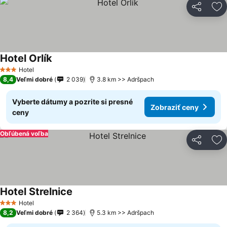
Zdieľať
Pr
Hotel Orlík
Hotel
3 Počet hviezdičiek
8,4
Veľmi dobré
2 039
3.8 km >> Adršpach
Vyberte dátumy a pozrite si presné
Zobraziť ceny
ceny
Obľúbená voľba
Zdieľať
Pr
Hotel Strelnice
Hotel
3 Počet hviezdičiek
8,2
Veľmi dobré
2 364
5.3 km >> Adršpach