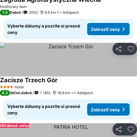
Hosťovský dom
7,5
Dobré
300
6.6 km >> Adršpach
Vyberte dátumy a pozrite si presné
Zobraziť ceny
ceny
Zdieľať
Pr
Zacisze Trzech Gór
Hotel
4 Počet hviezdičiek
8,2
Veľmi dobré
1 185
18.9 km >> Adršpach
Vyberte dátumy a pozrite si presné
Zobraziť ceny
ceny
Obľúbená voľba
Zdieľať
Pr