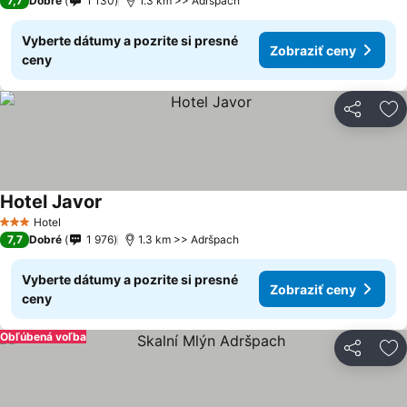
7,7
Dobré
1 130
1.3 km >> Adršpach
Vyberte dátumy a pozrite si presné
Zobraziť ceny
ceny
Zdieľať
Pr
Hotel Javor
Hotel
3 Počet hviezdičiek
7,7
Dobré
1 976
1.3 km >> Adršpach
Vyberte dátumy a pozrite si presné
Zobraziť ceny
ceny
Obľúbená voľba
Zdieľať
Pr