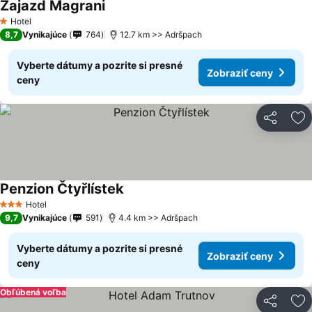
Zajazd Magrani
Hotel
1 Počet hviezdičiek
8,7
Vynikajúce
764
12.7 km >> Adršpach
Vyberte dátumy a pozrite si presné
Zobraziť ceny
ceny
Zdieľať
Pr
Penzion Čtyřlístek
Hotel
3 Počet hviezdičiek
9,7
Vynikajúce
591
4.4 km >> Adršpach
Vyberte dátumy a pozrite si presné
Zobraziť ceny
ceny
Obľúbená voľba
Zdieľať
Pr