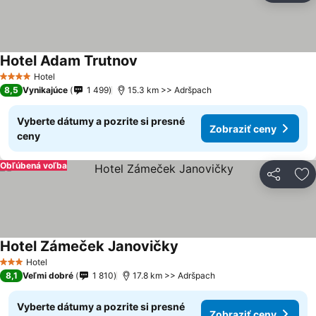
Hotel Adam Trutnov
Hotel
4 Počet hviezdičiek
8,5
Vynikajúce
1 499
15.3 km >> Adršpach
Vyberte dátumy a pozrite si presné
Zobraziť ceny
ceny
Obľúbená voľba
Zdieľať
Pr
Hotel Zámeček Janovičky
Hotel
3 Počet hviezdičiek
8,1
Veľmi dobré
1 810
17.8 km >> Adršpach
Vyberte dátumy a pozrite si presné
Zobraziť ceny