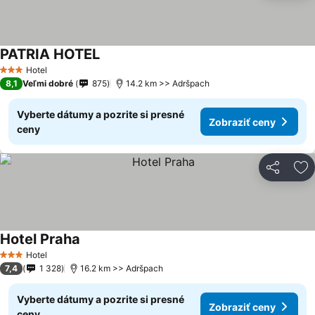
PATRIA HOTEL
Hotel
3 Počet hviezdičiek
8,1
Veľmi dobré
875
14.2 km >> Adršpach
Vyberte dátumy a pozrite si presné
Zobraziť ceny
ceny
Zdieľať
Pr
Hotel Praha
Hotel
3 Počet hviezdičiek
7,4
1 328
16.2 km >> Adršpach
Vyberte dátumy a pozrite si presné
Zobraziť ceny
ceny