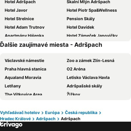
Hotel Adršpach
Skalní Mlýn Adršpach
Hotel Javor
Hotel Piotr Spa&Wellness
Hotel Strelnice
Pension Skály
Hotel Adam Trutnov
Hotel Davídek
Apartmány Hájenka
Hotel Zámeček Janovičky
Ďalšie zaujímavé miesta - Adršpach
Pension&restaurace Zelený Mlýn
Penzion Čtyřlístek
Hotel Nelly Kellys
Hotel Karkonosze
Václavské námestie
Zoo a zámek Zlín-Lesná
Penzion Pohoda
Hotel Orlík
Praha hlavná stanica
O2 Aréna
Hotel Lubavia
Grund Resort Golf & Ski
Aqualand Moravia
Letisko Václava Havla
Hotel Alfa
Wellness Pension Iveta
Letňany
Adršpašské skály
ibis Styles Walbrzych
Dům Hostů Klášter Broumov
The Vítkovice Area
Žižkov
Hotel Praha
Zajazd Magrani
ZOO Praha
Holešovice
PATRIA HOTEL
Penzion Prajzko, Hronov
Staré Město
Karlov most
Apartmány Irisis
Penzion Oliver
Vyhľadávač hotelov
Európa
Česká republika
Hradec Králové
Adršpach
Adršpach
Florenc Bus Terminal
Dejvice
Hotel Veba
Penzion-Restaurace Kaminek
Vinohrady
Smíchov
Zajazd Zachęta
Penzion Poříčí