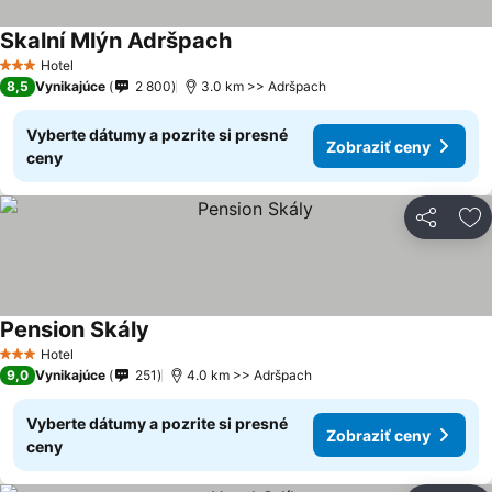
Skalní Mlýn Adršpach
Hotel
3 Počet hviezdičiek
8,5
Vynikajúce
2 800
3.0 km >> Adršpach
Vyberte dátumy a pozrite si presné
Zobraziť ceny
ceny
Zdieľať
Pr
Pension Skály
Hotel
3 Počet hviezdičiek
9,0
Vynikajúce
251
4.0 km >> Adršpach
Vyberte dátumy a pozrite si presné
Zobraziť ceny
ceny