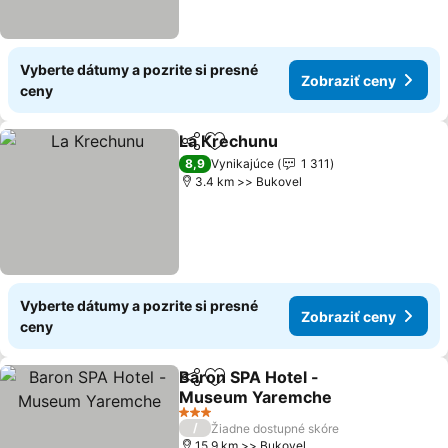
Vyberte dátumy a pozrite si presné
Zobraziť ceny
ceny
La Кrechunu
Zdieľať
Pridať do obľúbených
Zobraziť ceny
8,9
Vynikajúce
1 311
3.4 km >> Bukovel
Vyberte dátumy a pozrite si presné
Zobraziť ceny
ceny
Baron SPA Hotel -
Zdieľať
Pridať do obľúbených
Museum Yaremche
Zobraziť ceny
3 Počet hviezdičiek
/
Žiadne dostupné skóre
15.9 km >> Bukovel