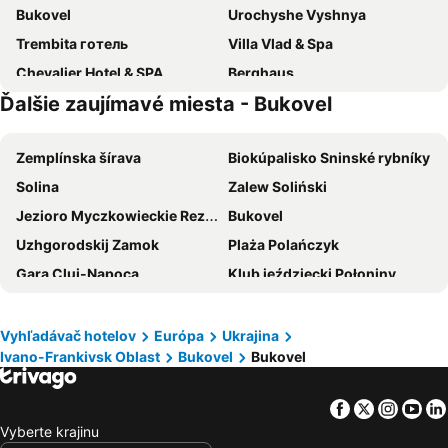
Bukovel
Urochyshe Vyshnya
Trembita готель
Villa Vlad & Spa
Chevalier Hotel & SPA
Berghaus
Ďalšie zaujímavé miesta - Bukovel
Kisva Hotel
Едельвейс-Будапешт
Zemplínska šírava
Biokúpalisko Sninské rybníky
Solina
Zalew Soliński
Jezioro Myczkowieckie Rezerwat Przyrody
Bukovel
Uzhgorodskij Zamok
Plaża Polańczyk
Gara Cluj-Napoca
Klub jeździecki Połoniny
International Guitar Festival Transylvania
Gara
Uzhhorod International Airport
Vihorlatské múzeum v Humennom
Vyhľadávač hotelov
Európa
Ukrajina
Ivano-Frankivsk Oblast
Bukovel
Bukovel
Pylypets
Centru
Lesko-Ski
Băile Tăşnad
Facebook
Twitter
Insta
Yo
Kalnica
Arłamów
Vyberte krajinu
Yablunytsia
Yasinya