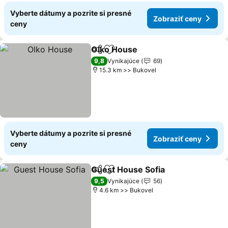
Vyberte dátumy a pozrite si presné
Zobraziť ceny
ceny
Olko House
Zdieľať
Pridať do obľúbených
Zobraziť ceny
9,8
Vynikajúce
69
15.3 km >> Bukovel
Vyberte dátumy a pozrite si presné
Zobraziť ceny
ceny
Guest House Sofia
Zdieľať
Pridať do obľúbených
Zobrazi
9,5
Vynikajúce
56
4.6 km >> Bukovel