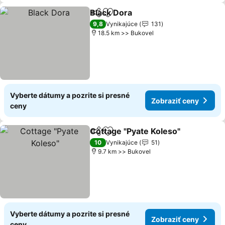
Black Dora
Zdieľať
Pridať do obľúbených
Zobraziť ceny
9,8
Vynikajúce
131
18.5 km >> Bukovel
Vyberte dátumy a pozrite si presné
Zobraziť ceny
ceny
Cottage "Pyate Koleso"
Zdieľať
Pridať do obľúbených
Zob
10
Vynikajúce
51
9.7 km >> Bukovel
Vyberte dátumy a pozrite si presné
Zobraziť ceny
ceny