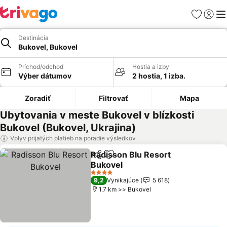
Obľúbené
Prihlási
Me
Destinácia
Bukovel, Bukovel
Príchod/odchod
Hostia a izby
Výber dátumov
2 hostia, 1 izba.
Zoradiť
Filtrovať
Mapa
Ubytovania v meste Bukovel v blízkosti
Bukovel (Bukovel, Ukrajina)
Vplyv prijatých platieb na poradie výsledkov
Radisson Blu Resort
Zdieľať
Pridať do obľúbených
Bukovel
Zobraziť ceny
4 Počet hviezdičiek
9,2
Vynikajúce
5 618
1.7 km >> Bukovel