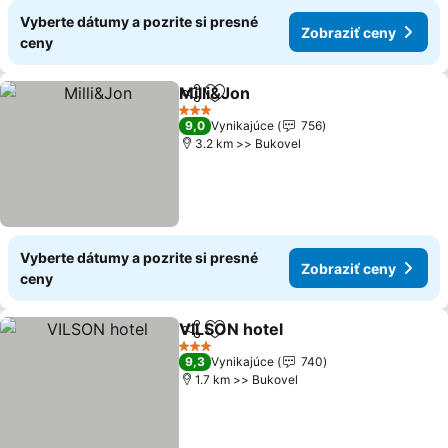
Vyberte dátumy a pozrite si presné
Zobraziť ceny
ceny
Milli&Jon
Zdieľať
Pridať do obľúbených
Zobraziť ceny
3 Počet hviezdičiek
9,0
Vynikajúce
756
3.2 km >> Bukovel
Vyberte dátumy a pozrite si presné
Zobraziť ceny
ceny
VILSON hotel
Zdieľať
Pridať do obľúbených
Zobraziť cen
3 Počet hviezdičiek
9,3
Vynikajúce
740
1.7 km >> Bukovel