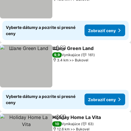
Vyberte dátumy a pozrite si presné
Zobraziť ceny
ceny
Шале Green Land
Zdieľať
Pridať do obľúbených
Zobraziť
9,9
Vynikajúce
161
3.4 km >> Bukovel
Vyberte dátumy a pozrite si presné
Zobraziť ceny
ceny
Holiday Home La Vіta
Zdieľať
Pridať do obľúbených
Zobr
10
Vynikajúce
63
12.6 km >> Bukovel