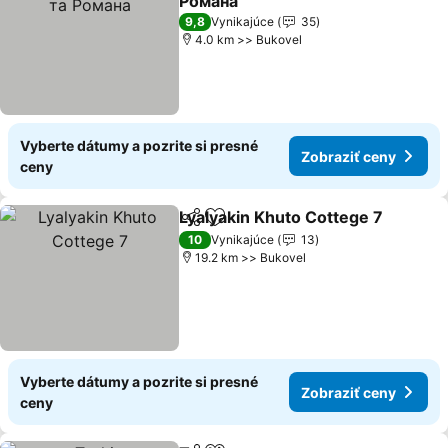
Романа
Zobraziť ceny
9,8
Vynikajúce
35
4.0 km >> Bukovel
Vyberte dátumy a pozrite si presné
Zobraziť ceny
ceny
Lyalyakin Khuto Cottege 7
Zdieľať
Pridať do obľúbených
10
Vynikajúce
13
19.2 km >> Bukovel
Vyberte dátumy a pozrite si presné
Zobraziť ceny
ceny