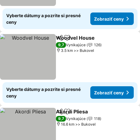
Vyberte dátumy a pozrite si presné
Zobraziť ceny
ceny
Woodvel House
Zdieľať
Pridať do obľúbených
Zobraziť c
9,7
Vynikajúce
126
3.5 km >> Bukovel
Vyberte dátumy a pozrite si presné
Zobraziť ceny
ceny
Akordi Pliesa
Zdieľať
Pridať do obľúbených
Zobraziť cen
9,7
Vynikajúce
118
16.6 km >> Bukovel