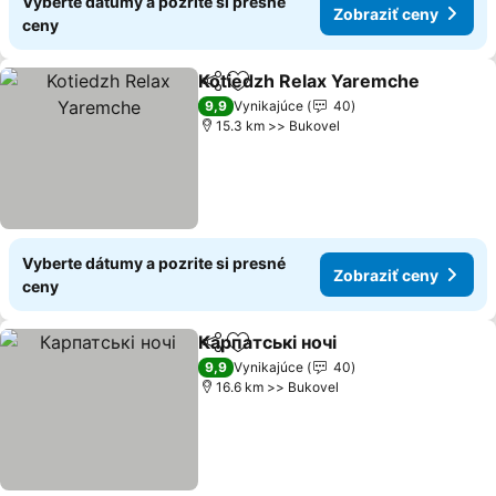
Vyberte dátumy a pozrite si presné
Zobraziť ceny
ceny
Kotiedzh Relax Yaremche
Zdieľať
Pridať do obľúbených
9,9
Vynikajúce
40
15.3 km >> Bukovel
Vyberte dátumy a pozrite si presné
Zobraziť ceny
ceny
Карпатські ночі
Zdieľať
Pridať do obľúbených
Zobraziť c
9,9
Vynikajúce
40
16.6 km >> Bukovel