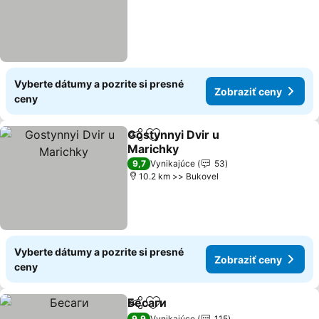
Vyberte dátumy a pozrite si presné
Zobraziť ceny
ceny
Gostynnyi Dvir u
Zdieľať
Pridať do obľúbených
Marichky
Zobraziť ceny
9,7
Vynikajúce
53
10.2 km >> Bukovel
Vyberte dátumy a pozrite si presné
Zobraziť ceny
ceny
Бесаги
Zdieľať
Pridať do obľúbených
Zobraziť ceny
9,9
Vynikajúce
115