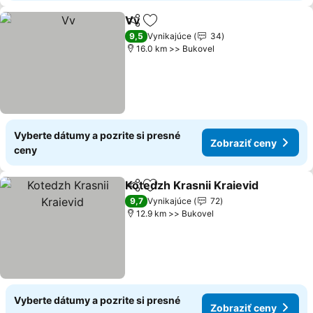
Vv
Zdieľať
Pridať do obľúbených
Zobraziť ceny
9,5
Vynikajúce
34
16.0 km >> Bukovel
Vyberte dátumy a pozrite si presné
Zobraziť ceny
ceny
Kotedzh Krasnii Kraievid
Zdieľať
Pridať do obľúbených
Z
9,7
Vynikajúce
72
12.9 km >> Bukovel
Vyberte dátumy a pozrite si presné
Zobraziť ceny