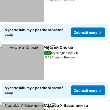
Vyberte dátumy a pozrite si presné
Zobraziť ceny
ceny
Чистий Спокій
Zdieľať
Pridať do obľúbených
Zobraziť c
9,9
Vynikajúce
21
16.3 km >> Bukovel
Vyberte dátumy a pozrite si presné
Zobraziť ceny
ceny
Садиба У Василини та
Zdieľať
Pridať do obľúbených