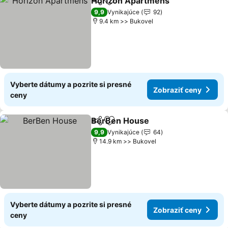
Horizon Apartmens
Zdieľať
Pridať do obľúbených
Zobraz
9,9
Vynikajúce
92
9.4 km >> Bukovel
Vyberte dátumy a pozrite si presné
Zobraziť ceny
ceny
BerBen House
Zdieľať
Pridať do obľúbených
Zobraziť ce
9,9
Vynikajúce
64
14.9 km >> Bukovel
Vyberte dátumy a pozrite si presné
Zobraziť ceny
ceny