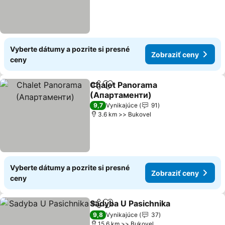
Vyberte dátumy a pozrite si presné
Zobraziť ceny
ceny
Chalet Panorama
Zdieľať
Pridať do obľúbených
(Апартаменти)
Zobraziť ceny
9,7
Vynikajúce
91
3.6 km >> Bukovel
Vyberte dátumy a pozrite si presné
Zobraziť ceny
ceny
Sadyba U Pasichnika
Zdieľať
Pridať do obľúbených
Zobra
9,8
Vynikajúce
37
15.6 km >> Bukovel