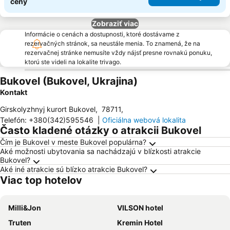
ceny
Zobraziť viac
Informácie o cenách a dostupnosti, ktoré dostávame z
rezervačných stránok, sa neustále menia. To znamená, že na
rezervačnej stránke nemusíte vždy nájsť presne rovnakú ponuku,
ktorú ste videli na lokalite trivago.
Bukovel (Bukovel, Ukrajina)
Kontakt
Girskolyzhnyj kurort Bukovel
,
78711
,
Telefón
:
+380(342)595546
|
Oficiálna webová lokalita
Často kladené otázky o atrakcii Bukovel
Čím je Bukovel v meste Bukovel populárna?
Aké možnosti ubytovania sa nachádzajú v blízkosti atrakcie
Bukovel?
Aké iné atrakcie sú blízko atrakcie Bukovel?
Viac top hotelov
Milli&Jon
VILSON hotel
Truten
Kremin Hotel