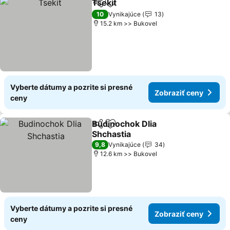
Tsekit
Zdieľať
Pridať do obľúbených
Zobraziť ceny
10
Vynikajúce
13
15.2 km >> Bukovel
Vyberte dátumy a pozrite si presné
Zobraziť ceny
ceny
Budinochok Dlia
Zdieľať
Pridať do obľúbených
Shchastia
Zobraziť ceny
9,8
Vynikajúce
34
12.6 km >> Bukovel
Vyberte dátumy a pozrite si presné
Zobraziť ceny
ceny