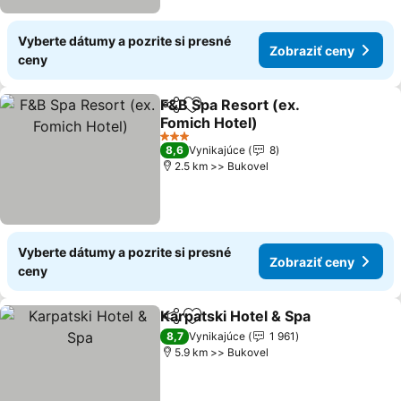
Vyberte dátumy a pozrite si presné
Zobraziť ceny
ceny
F&B Spa Resort (ex.
Zdieľať
Pridať do obľúbených
Fomich Hotel)
Zobraziť ceny
3 Počet hviezdičiek
8,6
Vynikajúce
8
2.5 km >> Bukovel
Vyberte dátumy a pozrite si presné
Zobraziť ceny
ceny
Karpatski Hotel & Spa
Zdieľať
Pridať do obľúbených
Zobr
8,7
Vynikajúce
1 961
5.9 km >> Bukovel