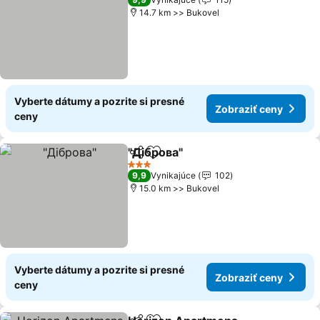
14.7 km >> Bukovel
Vyberte dátumy a pozrite si presné
Zobraziť ceny
ceny
"Діброва"
Zdieľať
Pridať do obľúbených
Zobraziť ceny
3 Počet hviezdičiek
9,9
Vynikajúce
102
15.0 km >> Bukovel
Vyberte dátumy a pozrite si presné
Zobraziť ceny
ceny