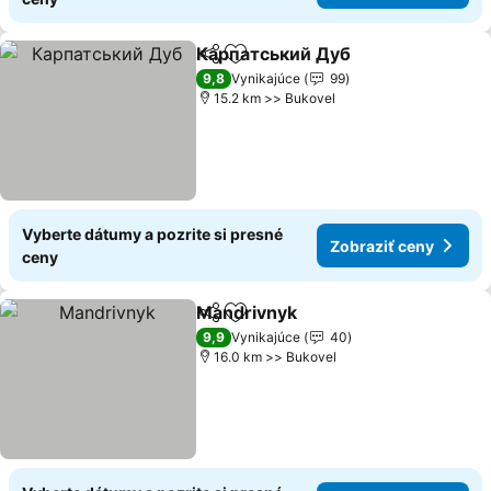
Карпатський Дуб
Zdieľať
Pridať do obľúbených
Zobraziť
9,8
Vynikajúce
99
15.2 km >> Bukovel
Vyberte dátumy a pozrite si presné
Zobraziť ceny
ceny
Mandrivnyk
Zdieľať
Pridať do obľúbených
Zobraziť ceny
9,9
Vynikajúce
40
16.0 km >> Bukovel