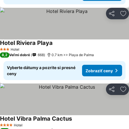
Zdieľať
Pr
Hotel Riviera Playa
Hotel
3 Počet hviezdičiek
8,2
Veľmi dobré
668
0.7 km >> Playa de Palma
Vyberte dátumy a pozrite si presné
Zobraziť ceny
ceny
Zdieľať
Pr
Hotel Vibra Palma Cactus
Hotel
4 Počet hviezdičiek