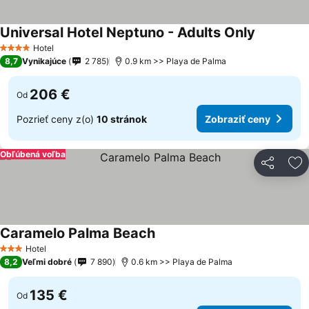
Universal Hotel Neptuno - Adults Only
Hotel
4 Počet hviezdičiek
8,7
Vynikajúce
2 785
0.9 km >> Playa de Palma
206 €
Od
Pozrieť ceny z(o)
10 stránok
Zobraziť ceny
Obľúbená voľba
Zdieľať
Pr
Caramelo Palma Beach
Hotel
3 Počet hviezdičiek
8,2
Veľmi dobré
7 890
0.6 km >> Playa de Palma
135 €
Od