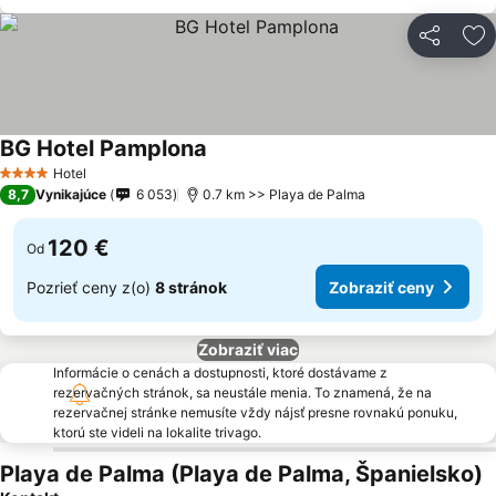
Zdieľať
Pr
BG Hotel Pamplona
Hotel
4 Počet hviezdičiek
8,7
Vynikajúce
6 053
0.7 km >> Playa de Palma
120 €
Od
Pozrieť ceny z(o)
8 stránok
Zobraziť ceny
Zobraziť viac
Informácie o cenách a dostupnosti, ktoré dostávame z
rezervačných stránok, sa neustále menia. To znamená, že na
rezervačnej stránke nemusíte vždy nájsť presne rovnakú ponuku,
ktorú ste videli na lokalite trivago.
Playa de Palma (Playa de Palma, Španielsko)