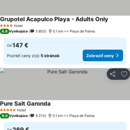
Grupotel Acapulco Playa - Adults Only
Hotel
4 Počet hviezdičiek
8,8
Vynikajúce
5 853
0.1 km >> Playa de Palma
147 €
Od
Pozrieť ceny z(o)
5 stránok
Zobraziť ceny
Zdieľať
Pr
Pure Salt Garonda
Hotel
5 Počet hviezdičiek
9,0
Vynikajúce
6 213
0.1 km >> Playa de Palma
269 €
Od