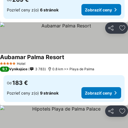
Pozrieť ceny z(o)
6 stránok
Zobraziť ceny
Zdieľať
Pr
Aubamar Palma Resort
Hotel
5 Počet hviezdičiek
9,1
Vynikajúce
3 783
0.8 km >> Playa de Palma
183 €
Od
Pozrieť ceny z(o)
9 stránok
Zobraziť ceny
Zdieľať
Pr