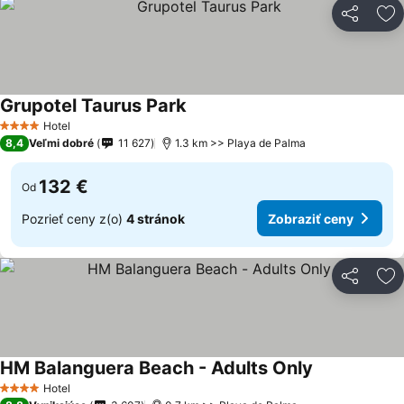
Zdieľať
Pr
Grupotel Taurus Park
Hotel
4 Počet hviezdičiek
8,4
Veľmi dobré
11 627
1.3 km >> Playa de Palma
132 €
Od
Pozrieť ceny z(o)
4 stránok
Zobraziť ceny
Zdieľať
Pr
HM Balanguera Beach - Adults Only
Hotel
4 Počet hviezdičiek