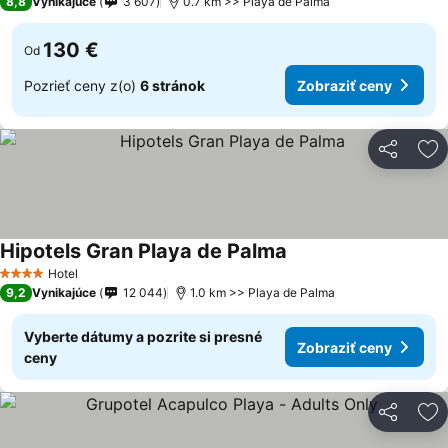
8,8
Vynikajúce
3 607
0.7 km >> Playa de Palma
130 €
Od
Pozrieť ceny z(o)
6 stránok
Zobraziť ceny
Zdieľať
Pr
Hipotels Gran Playa de Palma
Hotel
4 Počet hviezdičiek
9,2
Vynikajúce
12 044
1.0 km >> Playa de Palma
Vyberte dátumy a pozrite si presné
Zobraziť ceny
ceny
Zdieľať
Pr