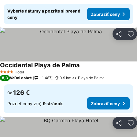
Vyberte dátumy a pozrite si presné
Zobraziť ceny
ceny
Zdieľať
Pr
Occidental Playa de Palma
Hotel
4 Počet hviezdičiek
8,3
Veľmi dobré
11 487
0.9 km >> Playa de Palma
126 €
Od
Pozrieť ceny z(o)
9 stránok
Zobraziť ceny
Zdieľať
Pr