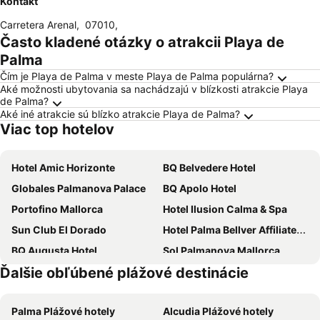
Kontakt
Carretera Arenal
,
07010
,
Často kladené otázky o atrakcii Playa de
Palma
Čím je Playa de Palma v meste Playa de Palma populárna?
Aké možnosti ubytovania sa nachádzajú v blízkosti atrakcie Playa
de Palma?
Aké iné atrakcie sú blízko atrakcie Playa de Palma?
Viac top hotelov
Hotel Amic Horizonte
BQ Belvedere Hotel
Globales Palmanova Palace
BQ Apolo Hotel
Portofino Mallorca
Hotel Ilusion Calma & Spa
Sun Club El Dorado
Hotel Palma Bellver Affiliated by Meliá
BQ Augusta Hotel
Sol Palmanova Mallorca
Ďalšie obľúbené plážové destinácie
Hotel Joan Miró Museum
whala!beach
JS Paradise Sport - Adults Only
Sol Barbados
Palma Plážové hotely
Alcudia Plážové hotely
BLUESEA Mediodia
Catalonia Majórica