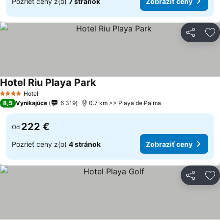
Pozrieť ceny z(o)
7 stránok
Zobraziť ceny
Zdieľať
Pr
Hotel Riu Playa Park
Hotel
4 Počet hviezdičiek
8,5
Vynikajúce
6 319
0.7 km >> Playa de Palma
222 €
Od
Pozrieť ceny z(o)
4 stránok
Zobraziť ceny
Zdieľať
Pr