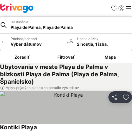
Obľúbené
Prihlási
Me
Destinácia
Playa de Palma, Playa de Palma
Príchod/odchod
Hostia a izby
Výber dátumov
2 hostia, 1 izba.
Zoradiť
Filtrovať
Mapa
Ubytovania v meste Playa de Palma v
blízkosti Playa de Palma (Playa de Palma,
Španielsko)
Vplyv prijatých platieb na poradie výsledkov
Zdieľať
Pr
Kontiki Playa