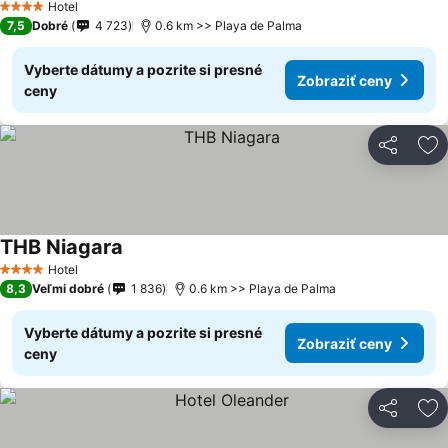
Hotel
4 Počet hviezdičiek
7,5
Dobré
4 723
0.6 km >> Playa de Palma
Vyberte dátumy a pozrite si presné
Zobraziť ceny
ceny
Zdieľať
Pr
THB Niagara
Hotel
4 Počet hviezdičiek
8,3
Veľmi dobré
1 836
0.6 km >> Playa de Palma
Vyberte dátumy a pozrite si presné
Zobraziť ceny
ceny
Zdieľať
Pr