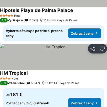
Hipotels Playa de Palma Palace
Hotel
5 Počet hviezdičiek
9,3
Vynikajúce
6 075
1.1 km >> Playa de Palma
Vyberte dátumy a pozrite si presné
Zobraziť ceny
ceny
Zdieľať
Pr
HM Tropical
Hotel
4 Počet hviezdičiek
8,3
Veľmi dobré
5 647
1.1 km >> Playa de Palma
181 €
Od
Pozrieť ceny z(o)
6 stránok
Zobraziť ceny