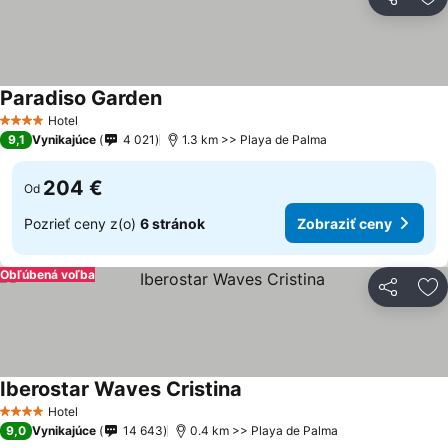
Zdieľať
Pr
Paradiso Garden
Hotel
4 Počet hviezdičiek
9,1
Vynikajúce
4 021
1.3 km >> Playa de Palma
204 €
Od
Pozrieť ceny z(o)
6 stránok
Zobraziť ceny
Obľúbená voľba
Zdieľať
Pr
Iberostar Waves Cristina
Hotel
4 Počet hviezdičiek
9,0
Vynikajúce
14 643
0.4 km >> Playa de Palma