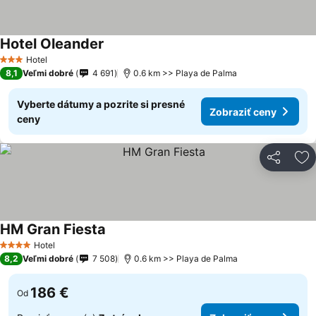
Hotel Oleander
Hotel
3 Počet hviezdičiek
8,1
Veľmi dobré
4 691
0.6 km >> Playa de Palma
Vyberte dátumy a pozrite si presné
Zobraziť ceny
ceny
Zdieľať
Pr
HM Gran Fiesta
Hotel
4 Počet hviezdičiek
8,2
Veľmi dobré
7 508
0.6 km >> Playa de Palma
186 €
Od