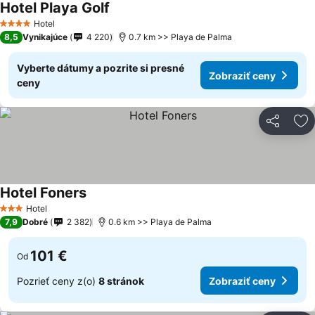
Hotel Playa Golf
Hotel
4 Počet hviezdičiek
8,5
Vynikajúce
4 220
0.7 km >> Playa de Palma
Vyberte dátumy a pozrite si presné
Zobraziť ceny
ceny
Zdieľať
Pr
Hotel Foners
Hotel
3 Počet hviezdičiek
7,9
Dobré
2 382
0.6 km >> Playa de Palma
101 €
Od
Pozrieť ceny z(o)
8 stránok
Zobraziť ceny