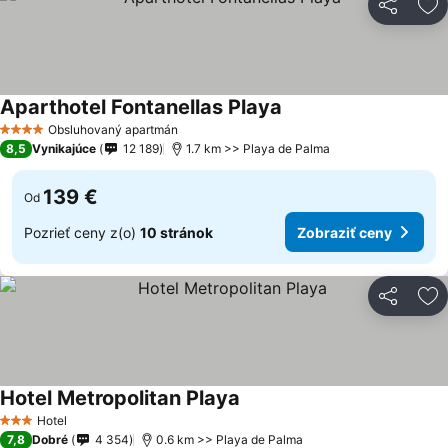
Zdieľať
Pr
Aparthotel Fontanellas Playa
Obsluhovaný apartmán
4 Počet hviezdičiek
8,5
Vynikajúce
12 189
1.7 km >> Playa de Palma
139 €
Od
Pozrieť ceny z(o)
10 stránok
Zobraziť ceny
Zdieľať
Pr
Hotel Metropolitan Playa
Hotel
3 Počet hviezdičiek
7,8
Dobré
4 354
0.6 km >> Playa de Palma