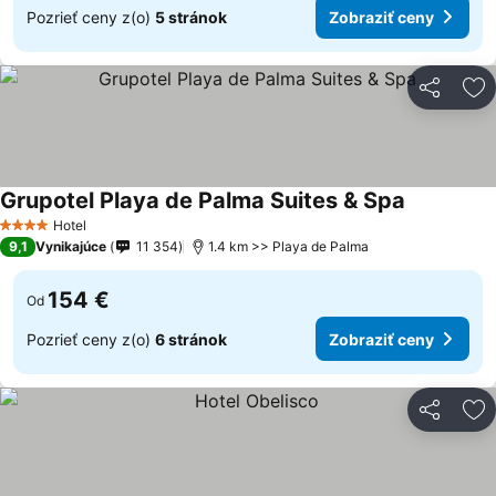
Pozrieť ceny z(o)
5 stránok
Zobraziť ceny
Zdieľať
Pr
Grupotel Playa de Palma Suites & Spa
Hotel
4 Počet hviezdičiek
9,1
Vynikajúce
11 354
1.4 km >> Playa de Palma
154 €
Od
Pozrieť ceny z(o)
6 stránok
Zobraziť ceny
Zdieľať
Pr