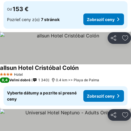
153 €
Od
Pozrieť ceny z(o)
7 stránok
Zobraziť ceny
Zdieľať
Pr
allsun Hotel Cristóbal Colón
Hotel
4 Počet hviezdičiek
8,4
Veľmi dobré
1 340
0.4 km >> Playa de Palma
Vyberte dátumy a pozrite si presné
Zobraziť ceny
ceny
Zdieľať
Pr