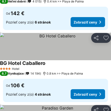
8,1
Veľmi dobré
4 015
0.4 km >> Playa de Palma
142 €
Od
Pozrieť ceny z(o)
6 stránok
Zobraziť ceny
Zdieľať
Pr
BG Hotel Caballero
Hotel
4 Počet hviezdičiek
8,7
Vynikajúce
14 194
0.8 km >> Playa de Palma
106 €
Od
Pozrieť ceny z(o)
4 stránok
Zobraziť ceny