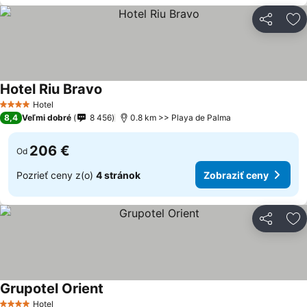
Zdieľať
Pr
Hotel Riu Bravo
Hotel
4 Počet hviezdičiek
8,4
Veľmi dobré
8 456
0.8 km >> Playa de Palma
206 €
Od
Pozrieť ceny z(o)
4 stránok
Zobraziť ceny
Zdieľať
Pr
Grupotel Orient
Hotel