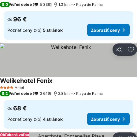
4 Počet hviezdičiek
8,0
Veľmi dobré
5 339
1.3 km >> Playa de Palma
96 €
Od
Pozrieť ceny z(o)
5 stránok
Zobraziť ceny
Zdieľať
Pr
Welikehotel Fenix
Hotel
4 Počet hviezdičiek
8,2
Veľmi dobré
2 649
2.8 km >> Playa de Palma
68 €
Od
Pozrieť ceny z(o)
4 stránok
Zobraziť ceny
Obľúbená voľba