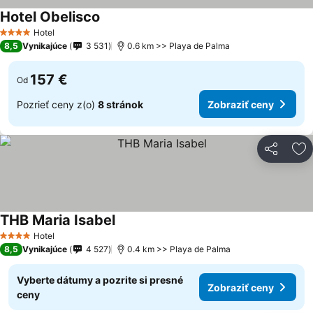
Hotel Obelisco
Hotel
4 Počet hviezdičiek
8,5
Vynikajúce
3 531
0.6 km >> Playa de Palma
157 €
Od
Pozrieť ceny z(o)
8 stránok
Zobraziť ceny
Zdieľať
Pr
THB Maria Isabel
Hotel
4 Počet hviezdičiek
8,5
Vynikajúce
4 527
0.4 km >> Playa de Palma
Vyberte dátumy a pozrite si presné
Zobraziť ceny
ceny