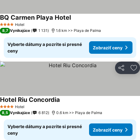
BQ Carmen Playa Hotel
Hotel
4 Počet hviezdičiek
8,7
Vynikajúce
1 131
1.6 km >> Playa de Palma
Vyberte dátumy a pozrite si presné
Zobraziť ceny
ceny
Zdieľať
Pr
Hotel Riu Concordia
Hotel
4 Počet hviezdičiek
8,5
Vynikajúce
6 812
0.6 km >> Playa de Palma
Vyberte dátumy a pozrite si presné
Zobraziť ceny
ceny