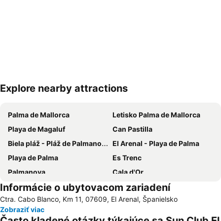
Explore nearby attractions
Rozbaliť mapu
Palma de Mallorca
Letisko Palma de Mallorca
Playa de Magaluf
Can Pastilla
Biela pláž - Pláž de Palmanova
El Arenal - Playa de Palma
Playa de Palma
Es Trenc
Palmanova
Cala d'Or
Informácie o ubytovacom zariadení
S'Arenal
Santa Ponça
Ctra. Cabo Blanco, Km 11, 07609, El Arenal, Španielsko
Hlavná železničná stanica Palma
Parc Natural de s'Albufera de Mallorca
Zobraziť viac
Cala Major
Cala Santanyi
Často kladené otázky týkajúce sa Sun Club El