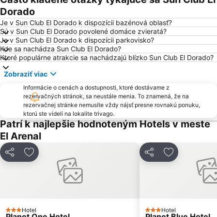
Port de Portopetro
Akvárium Palma
Dorado
Cala Estància
El Molinar
Je v Sun Club El Dorado k dispozícii bazénová oblasť?
Sú v Sun Club El Dorado povolené domáce zvieratá?
Cala Comtessa
Ses Covetes
Je v Sun Club El Dorado k dispozícii parkovisko?
Kde sa nachádza Sun Club El Dorado?
Mallorca Rocks
Platja de Puerto Soller
Ktoré populárne atrakcie sa nachádzajú blízko Sun Club El Dorado?
Plaża Sa Torre
Placa Major
Zobraziť viac
Mega Park
Club Marítim San Antonio de la Playa
Informácie o cenách a dostupnosti, ktoré dostávame z
Gran Hotel
Sa Teulera
rezervačných stránok, sa neustále menia. To znamená, že na
rezervačnej stránke nemusíte vždy nájsť presne rovnakú ponuku,
Cala Fornells
Camp de Mar
ktorú ste videli na lokalite trivago.
Puerto de Valdemossa - Sa Marina
Port Sa Calobra
Patrí k najlepšie hodnoteným Hotels v meste
El Arenal
Pabisa Beach Club
Kúpele Balneario No 6
RIU Center
Les Meravelles
Zdieľať
Pridať do obľúbených
Zdieľať
Pridať do ob
Platja de Palma
Sóller Railway
Marineland Mallorca
Platja La Romana o Platja Peguera Romana o Platja dels Morts
Cala Llombards
Cala Deiá
Cala Antena
Santuari de Lluc
Hotel
Hotel
3 Počet hviezdičiek
3 Počet hviezdičiek
Planet One Hotel
Planet Blue Hotel