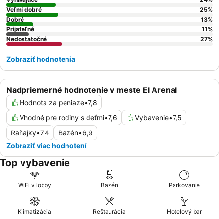
Veľmi dobré
25
%
Dobré
13
%
Prijateľné
11
%
Nedostatočné
27
%
Zobraziť hodnotenia
Nadpriemerné hodnotenie v meste El Arenal
Hodnota za peniaze
•
7,8
Vhodné pre rodiny s deťmi
•
7,6
Vybavenie
•
7,5
Raňajky
•
7,4
Bazén
•
6,9
Zobraziť viac hodnotení
Top vybavenie
WiFi v lobby
Bazén
Parkovanie
Klimatizácia
Reštaurácia
Hotelový bar