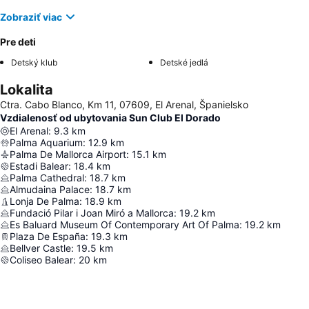
Zobraziť viac
Pre deti
Detský klub
Detské jedlá
Lokalita
Ctra. Cabo Blanco, Km 11, 07609, El Arenal, Španielsko
Vzdialenosť od ubytovania Sun Club El Dorado
El Arenal
:
9.3
km
Palma Aquarium
:
12.9
km
Palma De Mallorca Airport
:
15.1
km
Estadi Balear
:
18.4
km
Palma Cathedral
:
18.7
km
Almudaina Palace
:
18.7
km
Lonja De Palma
:
18.9
km
Fundació Pilar i Joan Miró a Mallorca
:
19.2
km
Es Baluard Museum Of Contemporary Art Of Palma
:
19.2
km
Plaza De España
:
19.3
km
Bellver Castle
:
19.5
km
Coliseo Balear
:
20
km