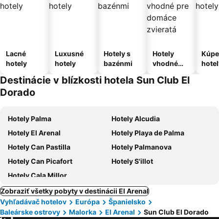
Lacné
Luxusné
Hotely s
Hotely
Kúpe
hotely
hotely
bazénmi
vhodné
hotel
pre
Destinácie v blízkosti hotela Sun Club El
domáce
Dorado
zvieratá
Hotely Palma
Hotely Alcudia
Hotely El Arenal
Hotely Playa de Palma
Hotely Can Pastilla
Hotely Palmanova
Hotely Can Picafort
Hotely S'illot
Hotely Cala Millor
Zobraziť všetky pobyty v destinácii El Arenal
Vyhľadávač hotelov
Európa
Španielsko
Baleárske ostrovy
Malorka
El Arenal
Sun Club El Dorado