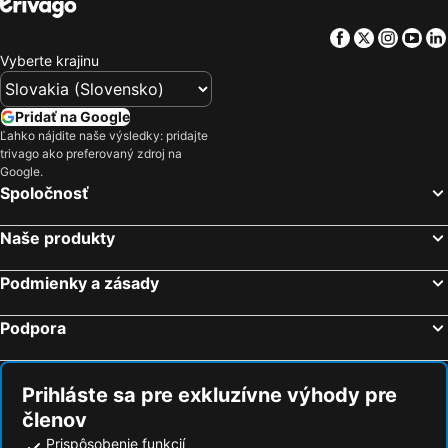
Facebook
Twitter
Insta
Yo
Vyberte krajinu
Pridať na Google
Ľahko nájdite naše výsledky: pridajte
trivago ako preferovaný zdroj na
Google.
Spoločnosť
Naše produkty
Podmienky a zásady
Podpora
Prihláste sa pre exkluzívne výhody pre
členov
Prispôsobenie funkcií