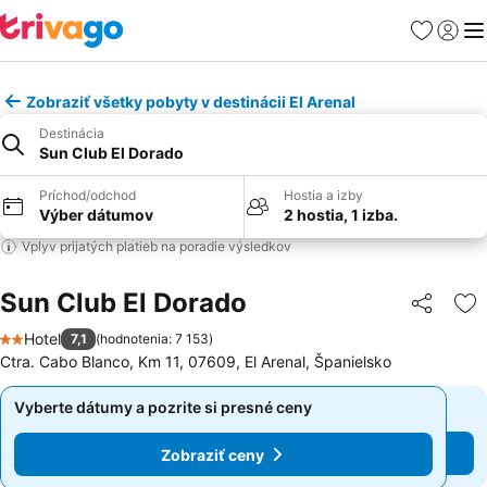
Obľúbené
Prihlási
Me
Zobraziť všetky pobyty v destinácii El Arenal
Destinácia
Sun Club El Dorado
Príchod/odchod
Hostia a izby
Výber dátumov
2 hostia, 1 izba.
Vplyv prijatých platieb na poradie výsledkov
Sun Club El Dorado
Zdieľať
Pr
Hotel
7,1
(
hodnotenia: 7 153
)
2 Počet hviezdičiek
Ctra. Cabo Blanco, Km 11, 07609, El Arenal, Španielsko
Vyberte dátumy a pozrite si presné ceny
Vyberte dátumy a pozrite si presné ceny
Zobraziť ceny
Zobraziť ceny