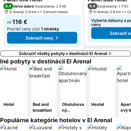
8,4
6,9
Veľmi dobré
(
hodnotenia: 2 519
)
(
hodnotenia: 1 710
)
El Arenal, 0.9 km >> Centrum mesta
El Arenal, 0.8 km >> 
Vyberte dátumy a po
116 €
od
ceny
Pozrieť ceny z(o)
1 stránky
Zobraziť c
Zobraziť ceny
Zobraziť všetky pobyty v destinácii El Arenal
Iné pobyty v destinácii El Arenal
Hotel
Bed and
Obsluhova
Hostel
Apar
breakfast
ný
ový h
apartmán
Populárne kategórie hotelov v El Arenal