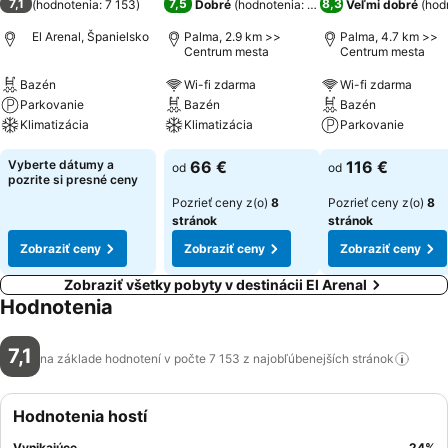
7,1
7,5
8,3
(
hodnotenia: 7 153
)
Dobré
(
hodnotenia: 8 921
)
Veľmi dobré
(
hodn
El Arenal, Španielsko
Palma, 2.9 km >>
Palma, 4.7 km >>
Centrum mesta
Centrum mesta
Bazén
Wi-fi zdarma
Wi-fi zdarma
Parkovanie
Bazén
Bazén
Klimatizácia
Klimatizácia
Parkovanie
Vyberte dátumy a
66 €
116 €
od
od
pozrite si presné ceny
Pozrieť ceny z(o)
8
Pozrieť ceny z(o)
8
stránok
stránok
Zobraziť ceny
Zobraziť ceny
Zobraziť ceny
Zobraziť všetky pobyty v destinácii El Arenal
Hodnotenia
7,1
na základe hodnotení v počte 7 153 z najobľúbenejších
stránok
Hodnotenia hostí
Vynikajúce
24
%